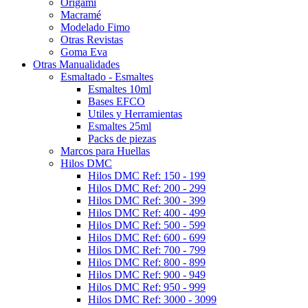
Origami
Macramé
Modelado Fimo
Otras Revistas
Goma Eva
Otras Manualidades
Esmaltado - Esmaltes
Esmaltes 10ml
Bases EFCO
Utiles y Herramientas
Esmaltes 25ml
Packs de piezas
Marcos para Huellas
Hilos DMC
Hilos DMC Ref: 150 - 199
Hilos DMC Ref: 200 - 299
Hilos DMC Ref: 300 - 399
Hilos DMC Ref: 400 - 499
Hilos DMC Ref: 500 - 599
Hilos DMC Ref: 600 - 699
Hilos DMC Ref: 700 - 799
Hilos DMC Ref: 800 - 899
Hilos DMC Ref: 900 - 949
Hilos DMC Ref: 950 - 999
Hilos DMC Ref: 3000 - 3099