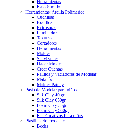
Herramientas
Kato Surtido
Herramientas: Arcilla Polimérica
Cuchillas
Rodillos
Extrusoras
Laminadoras
Texturas
Cortadores
Herramientas
Moldes
Suavizantes
Hacer Moldes
Crear Cuentas
Palillos y Vaciadores de Modelar
Makin´s
Moldes Patchy
Pasta de Modelar para niños
Silk Clay 40 gr.
Silk Clay 650gr
Foam Clay 35gr
Foam Clay 560gr
Kits Creativos Para niños
Plastilina de modelaje
Becks