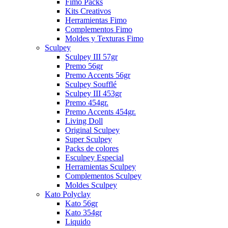
Fimo Packs
Kits Creativos
Herramientas Fimo
Complementos Fimo
Moldes y Texturas Fimo
Sculpey
Sculpey III 57gr
Premo 56gr
Premo Accents 56gr
Sculpey Soufflé
Sculpey III 453gr
Premo 454gr.
Premo Accents 454gr.
Living Doll
Original Sculpey
Super Sculpey
Packs de colores
Esculpey Especial
Herramientas Sculpey
Complementos Sculpey
Moldes Sculpey
Kato Polyclay
Kato 56gr
Kato 354gr
Liquido