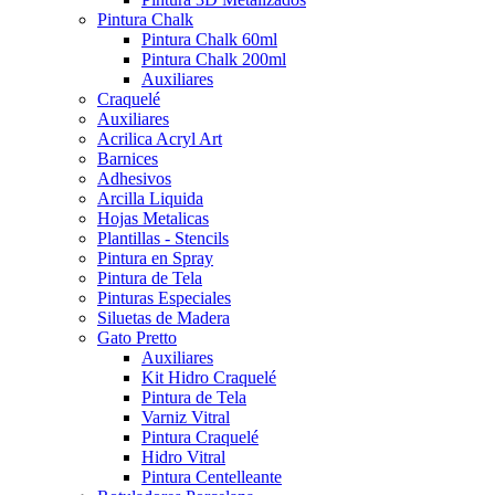
Pintura Chalk
Pintura Chalk 60ml
Pintura Chalk 200ml
Auxiliares
Craquelé
Auxiliares
Acrilica Acryl Art
Barnices
Adhesivos
Arcilla Liquida
Hojas Metalicas
Plantillas - Stencils
Pintura en Spray
Pintura de Tela
Pinturas Especiales
Siluetas de Madera
Gato Pretto
Auxiliares
Kit Hidro Craquelé
Pintura de Tela
Varniz Vitral
Pintura Craquelé
Hidro Vitral
Pintura Centelleante