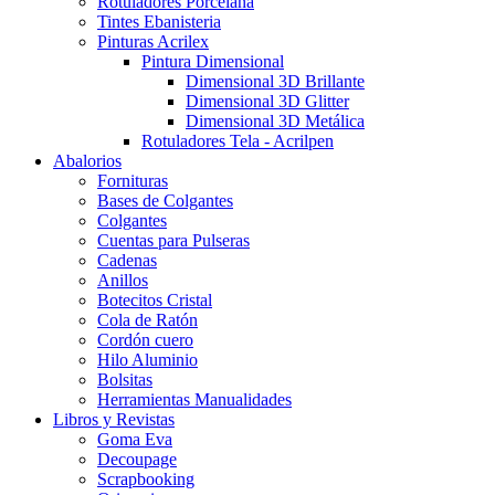
Rotuladores Porcelana
Tintes Ebanisteria
Pinturas Acrilex
Pintura Dimensional
Dimensional 3D Brillante
Dimensional 3D Glitter
Dimensional 3D Metálica
Rotuladores Tela - Acrilpen
Abalorios
Fornituras
Bases de Colgantes
Colgantes
Cuentas para Pulseras
Cadenas
Anillos
Botecitos Cristal
Cola de Ratón
Cordón cuero
Hilo Aluminio
Bolsitas
Herramientas Manualidades
Libros y Revistas
Goma Eva
Decoupage
Scrapbooking