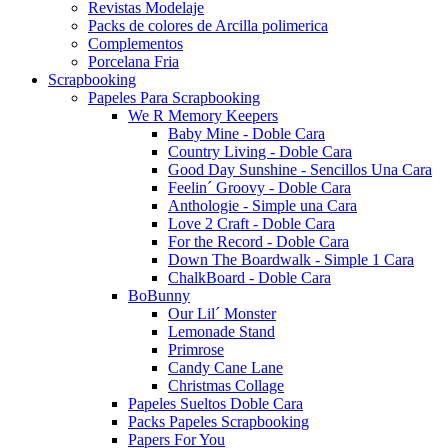
Revistas Modelaje
Packs de colores de Arcilla polimerica
Complementos
Porcelana Fria
Scrapbooking
Papeles Para Scrapbooking
We R Memory Keepers
Baby Mine - Doble Cara
Country Living - Doble Cara
Good Day Sunshine - Sencillos Una Cara
Feelin´ Groovy - Doble Cara
Anthologie - Simple una Cara
Love 2 Craft - Doble Cara
For the Record - Doble Cara
Down The Boardwalk - Simple 1 Cara
ChalkBoard - Doble Cara
BoBunny
Our Lil´ Monster
Lemonade Stand
Primrose
Candy Cane Lane
Christmas Collage
Papeles Sueltos Doble Cara
Packs Papeles Scrapbooking
Papers For You