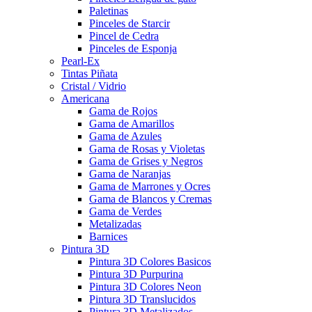
Paletinas
Pinceles de Starcir
Pincel de Cedra
Pinceles de Esponja
Pearl-Ex
Tintas Piñata
Cristal / Vidrio
Americana
Gama de Rojos
Gama de Amarillos
Gama de Azules
Gama de Rosas y Violetas
Gama de Grises y Negros
Gama de Naranjas
Gama de Marrones y Ocres
Gama de Blancos y Cremas
Gama de Verdes
Metalizadas
Barnices
Pintura 3D
Pintura 3D Colores Basicos
Pintura 3D Purpurina
Pintura 3D Colores Neon
Pintura 3D Translucidos
Pintura 3D Metalizados