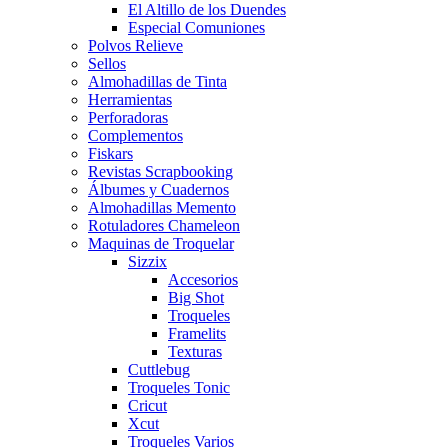
El Altillo de los Duendes
Especial Comuniones
Polvos Relieve
Sellos
Almohadillas de Tinta
Herramientas
Perforadoras
Complementos
Fiskars
Revistas Scrapbooking
Álbumes y Cuadernos
Almohadillas Memento
Rotuladores Chameleon
Maquinas de Troquelar
Sizzix
Accesorios
Big Shot
Troqueles
Framelits
Texturas
Cuttlebug
Troqueles Tonic
Cricut
Xcut
Troqueles Varios