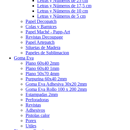
Letras y Números de 25 cm
Letras y Números de 17,5 cm
Letras y Números de 10 cm
Letras y Números de 5 cm
Papel Decopatch
Colas y Barnices
Papel Maché - Papp-Art
Revistas Decoupage
Papel Artepatch
Siluetas de Madera
Papeles de Sublimacion
Goma Eva
Plano 60x40 2mm
Plano 60x40 1mm
Plano 50x70 4mm
Purpurina 60x40 2mm
Goma Eva Adhesiva 30x20 2mm
Goma Eva Rollo 100 x 200 2mm
Estampadas 2mm
Perforadoras
Revistas
Adhesivos
Pistolas calor
Porex
Utiles