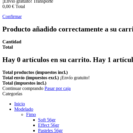
¡Envío gratuito!
Transporte
0,00 €
Total
Confirmar
Producto añadido correctamente a su carr
Cantidad
Total
Hay
0
artículos en su carrito.
Hay 1 artícul
Total productos (impuestos incl.)
Total envío (impuestos excl.)
¡Envío gratuito!
Total (impuestos incl.)
Continuar comprando
Pasar por caja
Categorías
Inicio
Modelado
Fimo
Soft 56gr
Effect 56gr
Pasteles 56gr