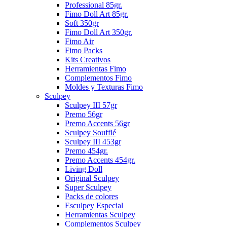
Professional 85gr.
Fimo Doll Art 85gr.
Soft 350gr
Fimo Doll Art 350gr.
Fimo Air
Fimo Packs
Kits Creativos
Herramientas Fimo
Complementos Fimo
Moldes y Texturas Fimo
Sculpey
Sculpey III 57gr
Premo 56gr
Premo Accents 56gr
Sculpey Soufflé
Sculpey III 453gr
Premo 454gr.
Premo Accents 454gr.
Living Doll
Original Sculpey
Super Sculpey
Packs de colores
Esculpey Especial
Herramientas Sculpey
Complementos Sculpey