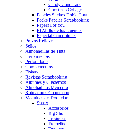
Candy Cane Lane
Christmas Collage
Papeles Sueltos Doble Cara
Packs Papeles Scrapbooking
Papers For You
El Altillo de los Duendes
Especial Comuniones
Polvos Relieve
Sellos
Almohadillas de Tinta
Herramientas
Perforadoras
Complementos
Fiskars
Revistas Scrapbooking
Álbumes y Cuadernos
Almohadillas Memento
Rotuladores Chameleon
Maquinas de Troquelar
Sizzix
Accesorios
Big Shot
Troqueles
Framelits
Texturas