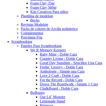
Foam Clay 35gr
Foam Clay 560gr
Kits Creativos Para niños
Plastilina de modelaje
Becks
Revistas Modelaje
Packs de colores de Arcilla polimerica
Complementos
Porcelana Fria
Scrapbooking
Papeles Para Scrapbooking
We R Memory Keepers
Baby Mine - Doble Cara
Country Living - Doble Cara
Good Day Sunshine - Sencillos Una Cara
Feelin´ Groovy - Doble Cara
Anthologie - Simple una Cara
Love 2 Craft - Doble Cara
For the Record - Doble Cara
Down The Boardwalk - Simple 1 Cara
ChalkBoard - Doble Cara
BoBunny
Our Lil´ Monster
Lemonade Stand
Primrose