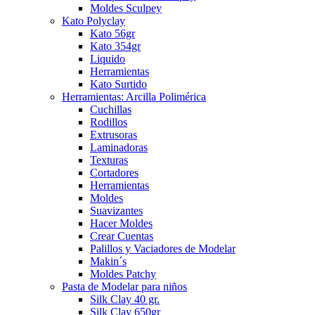
Moldes Sculpey
Kato Polyclay
Kato 56gr
Kato 354gr
Liquido
Herramientas
Kato Surtido
Herramientas: Arcilla Polimérica
Cuchillas
Rodillos
Extrusoras
Laminadoras
Texturas
Cortadores
Herramientas
Moldes
Suavizantes
Hacer Moldes
Crear Cuentas
Palillos y Vaciadores de Modelar
Makin´s
Moldes Patchy
Pasta de Modelar para niños
Silk Clay 40 gr.
Silk Clay 650gr