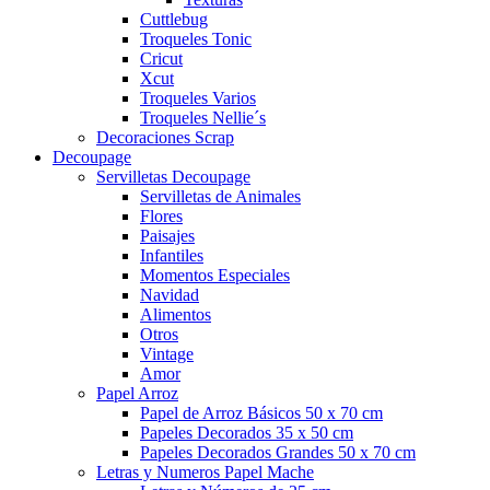
Cuttlebug
Troqueles Tonic
Cricut
Xcut
Troqueles Varios
Troqueles Nellie´s
Decoraciones Scrap
Decoupage
Servilletas Decoupage
Servilletas de Animales
Flores
Paisajes
Infantiles
Momentos Especiales
Navidad
Alimentos
Otros
Vintage
Amor
Papel Arroz
Papel de Arroz Básicos 50 x 70 cm
Papeles Decorados 35 x 50 cm
Papeles Decorados Grandes 50 x 70 cm
Letras y Numeros Papel Mache