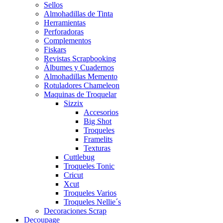
Sellos
Almohadillas de Tinta
Herramientas
Perforadoras
Complementos
Fiskars
Revistas Scrapbooking
Álbumes y Cuadernos
Almohadillas Memento
Rotuladores Chameleon
Maquinas de Troquelar
Sizzix
Accesorios
Big Shot
Troqueles
Framelits
Texturas
Cuttlebug
Troqueles Tonic
Cricut
Xcut
Troqueles Varios
Troqueles Nellie´s
Decoraciones Scrap
Decoupage