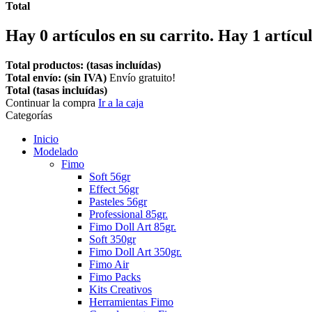
Total
Hay
0
artículos en su carrito.
Hay 1 artícul
Total productos: (tasas incluídas)
Total envío: (sin IVA)
Envío gratuito!
Total (tasas incluídas)
Continuar la compra
Ir a la caja
Categorías
Inicio
Modelado
Fimo
Soft 56gr
Effect 56gr
Pasteles 56gr
Professional 85gr.
Fimo Doll Art 85gr.
Soft 350gr
Fimo Doll Art 350gr.
Fimo Air
Fimo Packs
Kits Creativos
Herramientas Fimo