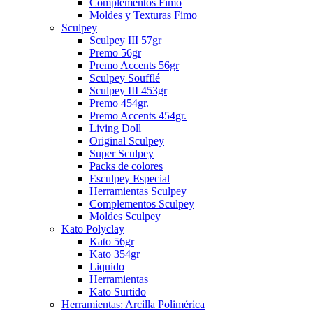
Complementos Fimo
Moldes y Texturas Fimo
Sculpey
Sculpey III 57gr
Premo 56gr
Premo Accents 56gr
Sculpey Soufflé
Sculpey III 453gr
Premo 454gr.
Premo Accents 454gr.
Living Doll
Original Sculpey
Super Sculpey
Packs de colores
Esculpey Especial
Herramientas Sculpey
Complementos Sculpey
Moldes Sculpey
Kato Polyclay
Kato 56gr
Kato 354gr
Liquido
Herramientas
Kato Surtido
Herramientas: Arcilla Polimérica