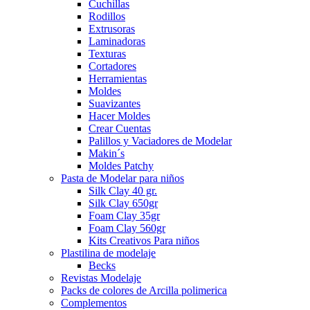
Cuchillas
Rodillos
Extrusoras
Laminadoras
Texturas
Cortadores
Herramientas
Moldes
Suavizantes
Hacer Moldes
Crear Cuentas
Palillos y Vaciadores de Modelar
Makin´s
Moldes Patchy
Pasta de Modelar para niños
Silk Clay 40 gr.
Silk Clay 650gr
Foam Clay 35gr
Foam Clay 560gr
Kits Creativos Para niños
Plastilina de modelaje
Becks
Revistas Modelaje
Packs de colores de Arcilla polimerica
Complementos