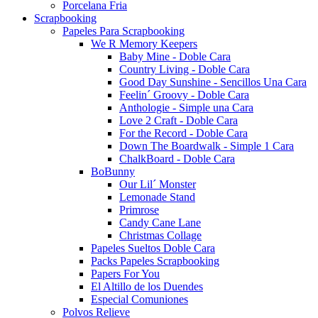
Porcelana Fria
Scrapbooking
Papeles Para Scrapbooking
We R Memory Keepers
Baby Mine - Doble Cara
Country Living - Doble Cara
Good Day Sunshine - Sencillos Una Cara
Feelin´ Groovy - Doble Cara
Anthologie - Simple una Cara
Love 2 Craft - Doble Cara
For the Record - Doble Cara
Down The Boardwalk - Simple 1 Cara
ChalkBoard - Doble Cara
BoBunny
Our Lil´ Monster
Lemonade Stand
Primrose
Candy Cane Lane
Christmas Collage
Papeles Sueltos Doble Cara
Packs Papeles Scrapbooking
Papers For You
El Altillo de los Duendes
Especial Comuniones
Polvos Relieve