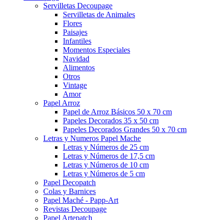
Servilletas Decoupage
Servilletas de Animales
Flores
Paisajes
Infantiles
Momentos Especiales
Navidad
Alimentos
Otros
Vintage
Amor
Papel Arroz
Papel de Arroz Básicos 50 x 70 cm
Papeles Decorados 35 x 50 cm
Papeles Decorados Grandes 50 x 70 cm
Letras y Numeros Papel Mache
Letras y Números de 25 cm
Letras y Números de 17,5 cm
Letras y Números de 10 cm
Letras y Números de 5 cm
Papel Decopatch
Colas y Barnices
Papel Maché - Papp-Art
Revistas Decoupage
Papel Artepatch