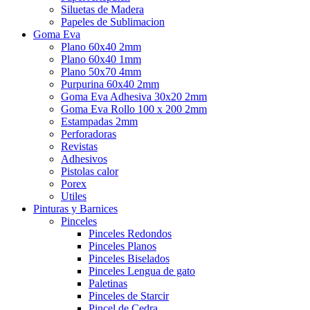
Siluetas de Madera
Papeles de Sublimacion
Goma Eva
Plano 60x40 2mm
Plano 60x40 1mm
Plano 50x70 4mm
Purpurina 60x40 2mm
Goma Eva Adhesiva 30x20 2mm
Goma Eva Rollo 100 x 200 2mm
Estampadas 2mm
Perforadoras
Revistas
Adhesivos
Pistolas calor
Porex
Utiles
Pinturas y Barnices
Pinceles
Pinceles Redondos
Pinceles Planos
Pinceles Biselados
Pinceles Lengua de gato
Paletinas
Pinceles de Starcir
Pincel de Cedra