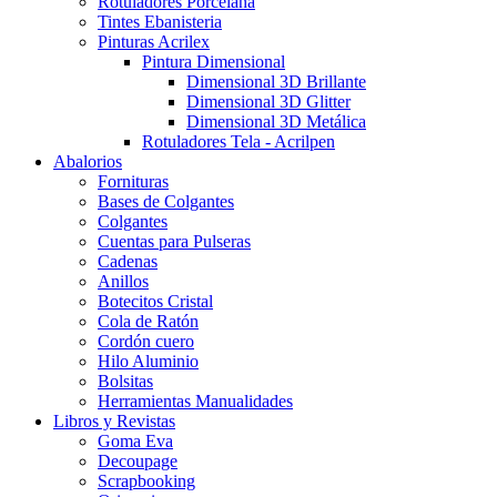
Rotuladores Porcelana
Tintes Ebanisteria
Pinturas Acrilex
Pintura Dimensional
Dimensional 3D Brillante
Dimensional 3D Glitter
Dimensional 3D Metálica
Rotuladores Tela - Acrilpen
Abalorios
Fornituras
Bases de Colgantes
Colgantes
Cuentas para Pulseras
Cadenas
Anillos
Botecitos Cristal
Cola de Ratón
Cordón cuero
Hilo Aluminio
Bolsitas
Herramientas Manualidades
Libros y Revistas
Goma Eva
Decoupage
Scrapbooking