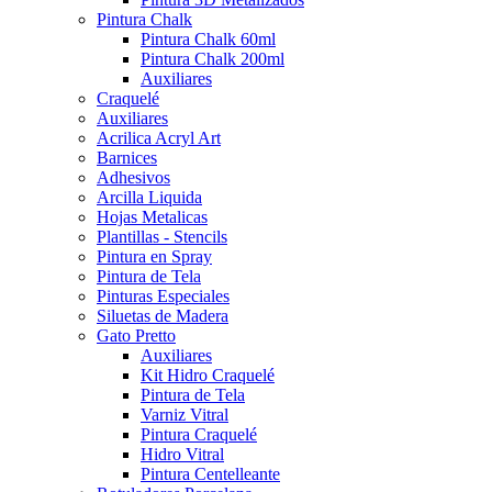
Pintura Chalk
Pintura Chalk 60ml
Pintura Chalk 200ml
Auxiliares
Craquelé
Auxiliares
Acrilica Acryl Art
Barnices
Adhesivos
Arcilla Liquida
Hojas Metalicas
Plantillas - Stencils
Pintura en Spray
Pintura de Tela
Pinturas Especiales
Siluetas de Madera
Gato Pretto
Auxiliares
Kit Hidro Craquelé
Pintura de Tela
Varniz Vitral
Pintura Craquelé
Hidro Vitral
Pintura Centelleante