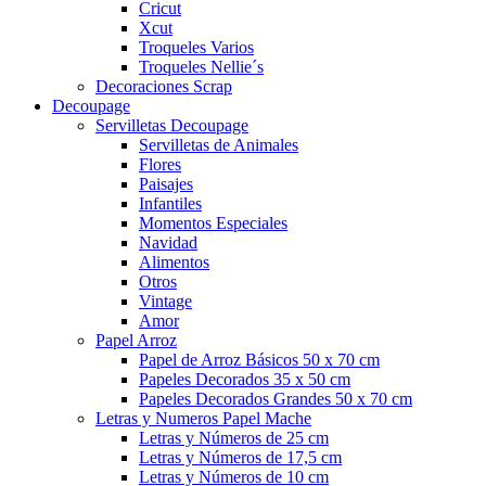
Cricut
Xcut
Troqueles Varios
Troqueles Nellie´s
Decoraciones Scrap
Decoupage
Servilletas Decoupage
Servilletas de Animales
Flores
Paisajes
Infantiles
Momentos Especiales
Navidad
Alimentos
Otros
Vintage
Amor
Papel Arroz
Papel de Arroz Básicos 50 x 70 cm
Papeles Decorados 35 x 50 cm
Papeles Decorados Grandes 50 x 70 cm
Letras y Numeros Papel Mache
Letras y Números de 25 cm
Letras y Números de 17,5 cm
Letras y Números de 10 cm