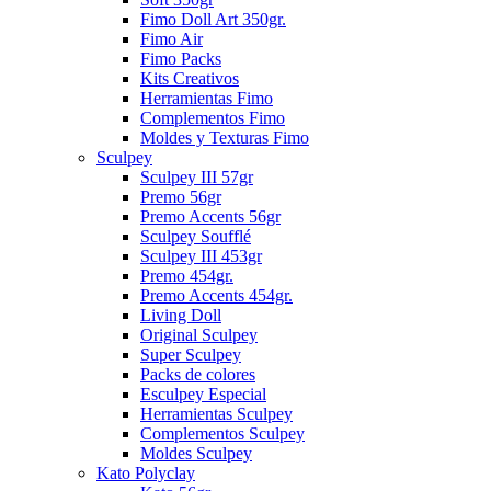
Fimo Doll Art 350gr.
Fimo Air
Fimo Packs
Kits Creativos
Herramientas Fimo
Complementos Fimo
Moldes y Texturas Fimo
Sculpey
Sculpey III 57gr
Premo 56gr
Premo Accents 56gr
Sculpey Soufflé
Sculpey III 453gr
Premo 454gr.
Premo Accents 454gr.
Living Doll
Original Sculpey
Super Sculpey
Packs de colores
Esculpey Especial
Herramientas Sculpey
Complementos Sculpey
Moldes Sculpey
Kato Polyclay