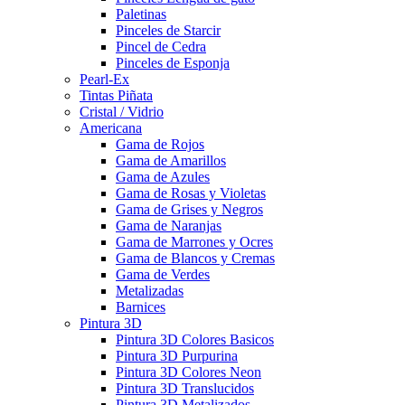
Paletinas
Pinceles de Starcir
Pincel de Cedra
Pinceles de Esponja
Pearl-Ex
Tintas Piñata
Cristal / Vidrio
Americana
Gama de Rojos
Gama de Amarillos
Gama de Azules
Gama de Rosas y Violetas
Gama de Grises y Negros
Gama de Naranjas
Gama de Marrones y Ocres
Gama de Blancos y Cremas
Gama de Verdes
Metalizadas
Barnices
Pintura 3D
Pintura 3D Colores Basicos
Pintura 3D Purpurina
Pintura 3D Colores Neon
Pintura 3D Translucidos
Pintura 3D Metalizados