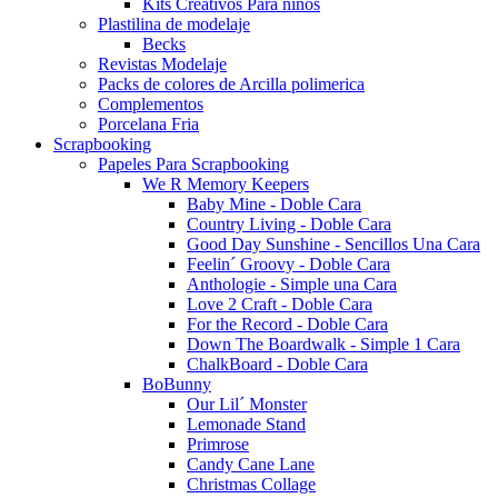
Kits Creativos Para niños
Plastilina de modelaje
Becks
Revistas Modelaje
Packs de colores de Arcilla polimerica
Complementos
Porcelana Fria
Scrapbooking
Papeles Para Scrapbooking
We R Memory Keepers
Baby Mine - Doble Cara
Country Living - Doble Cara
Good Day Sunshine - Sencillos Una Cara
Feelin´ Groovy - Doble Cara
Anthologie - Simple una Cara
Love 2 Craft - Doble Cara
For the Record - Doble Cara
Down The Boardwalk - Simple 1 Cara
ChalkBoard - Doble Cara
BoBunny
Our Lil´ Monster
Lemonade Stand
Primrose
Candy Cane Lane
Christmas Collage