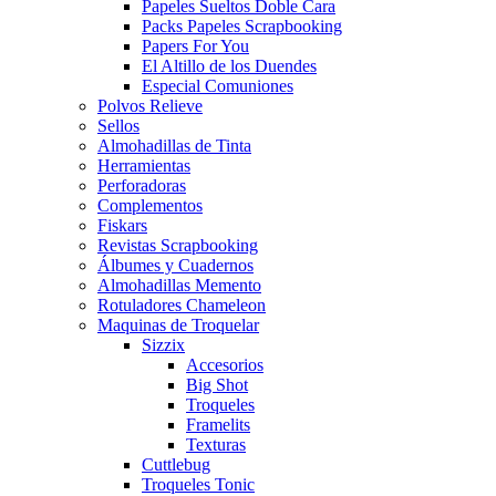
Papeles Sueltos Doble Cara
Packs Papeles Scrapbooking
Papers For You
El Altillo de los Duendes
Especial Comuniones
Polvos Relieve
Sellos
Almohadillas de Tinta
Herramientas
Perforadoras
Complementos
Fiskars
Revistas Scrapbooking
Álbumes y Cuadernos
Almohadillas Memento
Rotuladores Chameleon
Maquinas de Troquelar
Sizzix
Accesorios
Big Shot
Troqueles
Framelits
Texturas
Cuttlebug
Troqueles Tonic