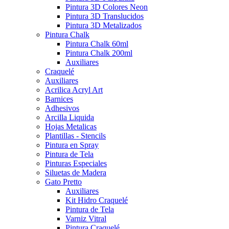
Pintura 3D Colores Neon
Pintura 3D Translucidos
Pintura 3D Metalizados
Pintura Chalk
Pintura Chalk 60ml
Pintura Chalk 200ml
Auxiliares
Craquelé
Auxiliares
Acrilica Acryl Art
Barnices
Adhesivos
Arcilla Liquida
Hojas Metalicas
Plantillas - Stencils
Pintura en Spray
Pintura de Tela
Pinturas Especiales
Siluetas de Madera
Gato Pretto
Auxiliares
Kit Hidro Craquelé
Pintura de Tela
Varniz Vitral
Pintura Craquelé