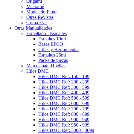
Origami
Macramé
Modelado Fimo
Otras Revistas
Goma Eva
Otras Manualidades
Esmaltado - Esmaltes
Esmaltes 10ml
Bases EFCO
Utiles y Herramientas
Esmaltes 25ml
Packs de piezas
Marcos para Huellas
Hilos DMC
Hilos DMC Ref: 150 - 199
Hilos DMC Ref: 200 - 299
Hilos DMC Ref: 300 - 399
Hilos DMC Ref: 400 - 499
Hilos DMC Ref: 500 - 599
Hilos DMC Ref: 600 - 699
Hilos DMC Ref: 700 - 799
Hilos DMC Ref: 800 - 899
Hilos DMC Ref: 900 - 949
Hilos DMC Ref: 950 - 999
Hilos DMC Ref: 3000 - 3099