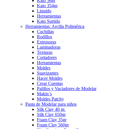
Kato 56gr
Kato 354gr
Liquido
Herramientas
Kato Surtido
Herramientas: Arcilla Polimérica
Cuchillas
Rodillos
Extrusoras
Laminadoras
Texturas
Cortadores
Herramientas
Moldes
Suavizantes
Hacer Moldes
Crear Cuentas
Palillos y Vaciadores de Modelar
Makin´s
Moldes Patchy
Pasta de Modelar para niños
Silk Clay 40 gr.
Silk Clay 650gr
Foam Clay 35gr
Foam Clay 560gr