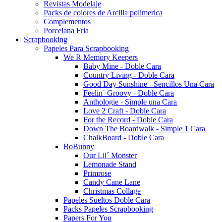
Revistas Modelaje
Packs de colores de Arcilla polimerica
Complementos
Porcelana Fria
Scrapbooking
Papeles Para Scrapbooking
We R Memory Keepers
Baby Mine - Doble Cara
Country Living - Doble Cara
Good Day Sunshine - Sencillos Una Cara
Feelin´ Groovy - Doble Cara
Anthologie - Simple una Cara
Love 2 Craft - Doble Cara
For the Record - Doble Cara
Down The Boardwalk - Simple 1 Cara
ChalkBoard - Doble Cara
BoBunny
Our Lil´ Monster
Lemonade Stand
Primrose
Candy Cane Lane
Christmas Collage
Papeles Sueltos Doble Cara
Packs Papeles Scrapbooking
Papers For You