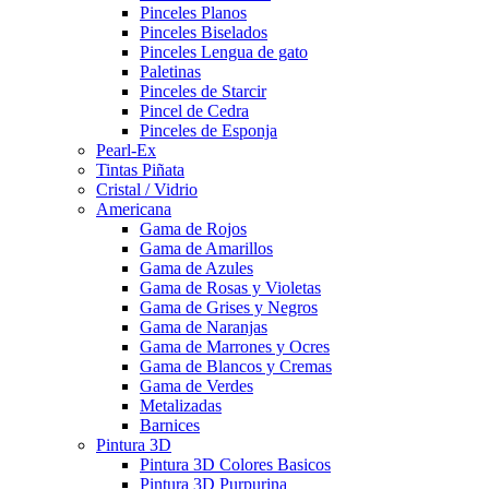
Pinceles Planos
Pinceles Biselados
Pinceles Lengua de gato
Paletinas
Pinceles de Starcir
Pincel de Cedra
Pinceles de Esponja
Pearl-Ex
Tintas Piñata
Cristal / Vidrio
Americana
Gama de Rojos
Gama de Amarillos
Gama de Azules
Gama de Rosas y Violetas
Gama de Grises y Negros
Gama de Naranjas
Gama de Marrones y Ocres
Gama de Blancos y Cremas
Gama de Verdes
Metalizadas
Barnices
Pintura 3D
Pintura 3D Colores Basicos
Pintura 3D Purpurina