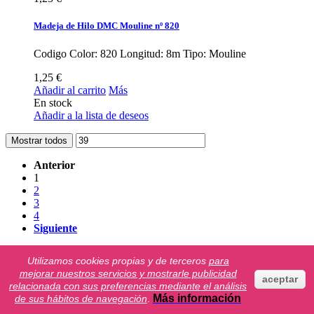
Madeja de Hilo DMC Mouline nº 820
Codigo Color: 820 Longitud: 8m Tipo: Mouline
1,25 €
Añadir al carrito
Más
En stock
Añadir a la lista de deseos
Mostrar todos
Anterior
1
2
3
4
Siguiente
Mostrando 1 - 12 de 39
Utilizamos cookies propias y de terceros
para
mejorar nuestros servicios y mostrarle publicidad
Información
aceptar
relacionada con sus preferencias mediante el análisis
Más información
de sus hábitos de navegación
.
Aviso legal