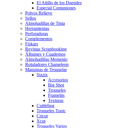
El Altillo de los Duendes
Especial Comuniones
Polvos Relieve
Sellos
Almohadillas de Tinta
Herramientas
Perforadoras
Complementos
Fiskars
Revistas Scrapbooking
Álbumes y Cuadernos
Almohadillas Memento
Rotuladores Chameleon
Maquinas de Troquelar
Sizzix
Accesorios
Big Shot
Troqueles
Framelits
Texturas
Cuttlebug
Troqueles Tonic
Cricut
Xcut
Troqueles Varios