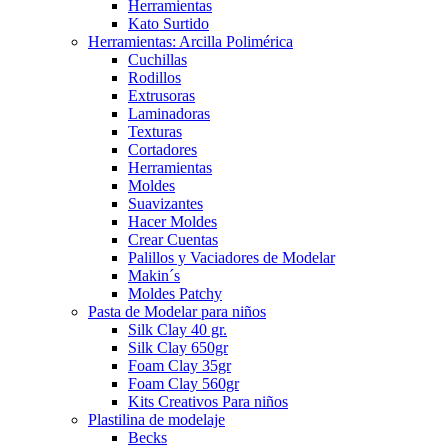
Herramientas
Kato Surtido
Herramientas: Arcilla Polimérica
Cuchillas
Rodillos
Extrusoras
Laminadoras
Texturas
Cortadores
Herramientas
Moldes
Suavizantes
Hacer Moldes
Crear Cuentas
Palillos y Vaciadores de Modelar
Makin´s
Moldes Patchy
Pasta de Modelar para niños
Silk Clay 40 gr.
Silk Clay 650gr
Foam Clay 35gr
Foam Clay 560gr
Kits Creativos Para niños
Plastilina de modelaje
Becks