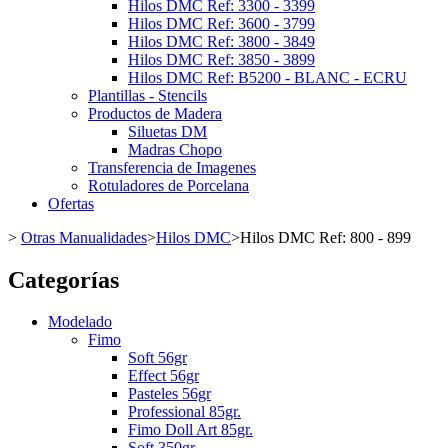
Hilos DMC Ref: 3300 - 3399
Hilos DMC Ref: 3600 - 3799
Hilos DMC Ref: 3800 - 3849
Hilos DMC Ref: 3850 - 3899
Hilos DMC Ref: B5200 - BLANC - ECRU
Plantillas - Stencils
Productos de Madera
Siluetas DM
Madras Chopo
Transferencia de Imagenes
Rotuladores de Porcelana
Ofertas
>
Otras Manualidades
>
Hilos DMC
>
Hilos DMC Ref: 800 - 899
Categorías
Modelado
Fimo
Soft 56gr
Effect 56gr
Pasteles 56gr
Professional 85gr.
Fimo Doll Art 85gr.
Soft 350gr