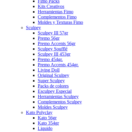
Fimo Packs
Kits Creativos
Herramientas Fimo
Complementos Fimo
Moldes y Texturas Fimo
Sculpey
Sculpey III 57gr
Premo 56gr
Premo Accents 56gr
Sculpey Soufflé
Sculpey III 453gr
Premo 454gr.
Premo Accents 454gr.
Living Doll
Original Sculpey
Super Sculpey
Packs de colores
Esculpey Especial
Herramientas Sculpey
Complementos Sculpey
Moldes Sculpey
Kato Polyclay
Kato 56gr
Kato 354gr
Liquido