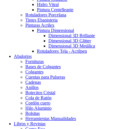
Hidro Vitral
Pintura Centelleante
Rotuladores Porcelana
Tintes Ebanisteria
Pinturas Acrilex
Pintura Dimensional
Dimensional 3D Brillante
Dimensional 3D Glitter
Dimensional 3D Metálica
Rotuladores Tela - Acrilpen
Abalorios
Fornituras
Bases de Colgantes
Colgantes
Cuentas para Pulseras
Cadenas
Anillos
Botecitos Cristal
Cola de Ratón
Cordón cuero
Hilo Aluminio
Bolsitas
Herramientas Manualidades
Libros y Revistas
Goma Eva