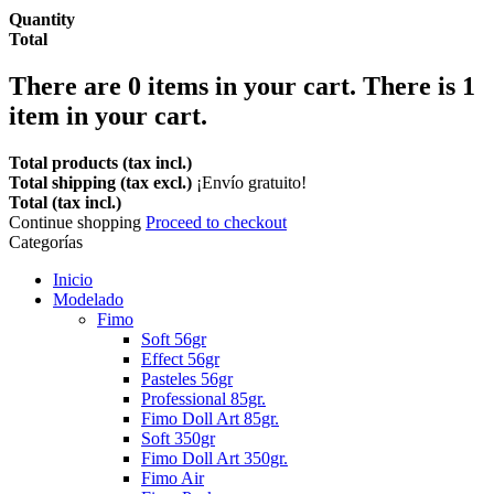
Quantity
Total
There are
0
items in your cart.
There is 1
item in your cart.
Total products (tax incl.)
Total shipping (tax excl.)
¡Envío gratuito!
Total (tax incl.)
Continue shopping
Proceed to checkout
Categorías
Inicio
Modelado
Fimo
Soft 56gr
Effect 56gr
Pasteles 56gr
Professional 85gr.
Fimo Doll Art 85gr.
Soft 350gr
Fimo Doll Art 350gr.
Fimo Air