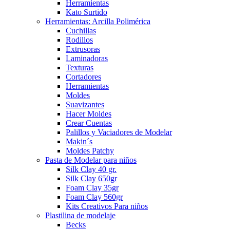
Herramientas
Kato Surtido
Herramientas: Arcilla Polimérica
Cuchillas
Rodillos
Extrusoras
Laminadoras
Texturas
Cortadores
Herramientas
Moldes
Suavizantes
Hacer Moldes
Crear Cuentas
Palillos y Vaciadores de Modelar
Makin´s
Moldes Patchy
Pasta de Modelar para niños
Silk Clay 40 gr.
Silk Clay 650gr
Foam Clay 35gr
Foam Clay 560gr
Kits Creativos Para niños
Plastilina de modelaje
Becks