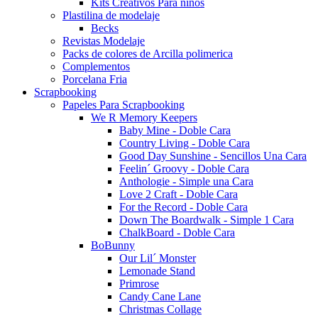
Kits Creativos Para niños
Plastilina de modelaje
Becks
Revistas Modelaje
Packs de colores de Arcilla polimerica
Complementos
Porcelana Fria
Scrapbooking
Papeles Para Scrapbooking
We R Memory Keepers
Baby Mine - Doble Cara
Country Living - Doble Cara
Good Day Sunshine - Sencillos Una Cara
Feelin´ Groovy - Doble Cara
Anthologie - Simple una Cara
Love 2 Craft - Doble Cara
For the Record - Doble Cara
Down The Boardwalk - Simple 1 Cara
ChalkBoard - Doble Cara
BoBunny
Our Lil´ Monster
Lemonade Stand
Primrose
Candy Cane Lane
Christmas Collage