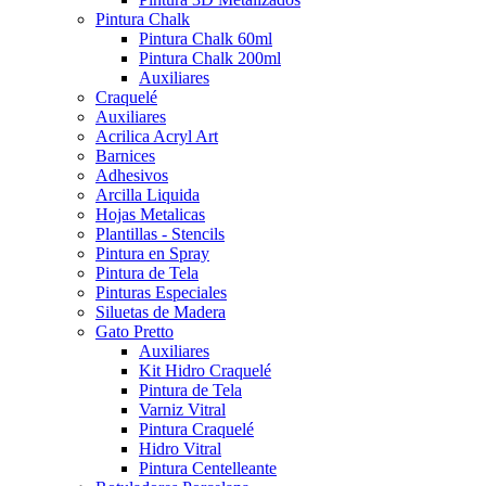
Pintura Chalk
Pintura Chalk 60ml
Pintura Chalk 200ml
Auxiliares
Craquelé
Auxiliares
Acrilica Acryl Art
Barnices
Adhesivos
Arcilla Liquida
Hojas Metalicas
Plantillas - Stencils
Pintura en Spray
Pintura de Tela
Pinturas Especiales
Siluetas de Madera
Gato Pretto
Auxiliares
Kit Hidro Craquelé
Pintura de Tela
Varniz Vitral
Pintura Craquelé
Hidro Vitral
Pintura Centelleante