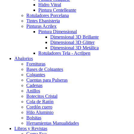
Hidro Vitral
Pintura Centelleante
Rotuladores Porcelana
Tintes Ebanisteria
Pinturas Acrilex
Pintura Dimensional
Dimensional 3D Brillante
Dimensional 3D Glitter
Dimensional 3D Metálica
Rotuladores Tela - Acrilpen
Abalorios
Fornituras
Bases de Colgantes
Colgantes
Cuentas para Pulseras
Cadenas
Anillos
Botecitos Cristal
Cola de Ratón
Cordón cuero
Hilo Aluminio
Bolsitas
Herramientas Manualidades
Libros y Revistas
Goma Eva