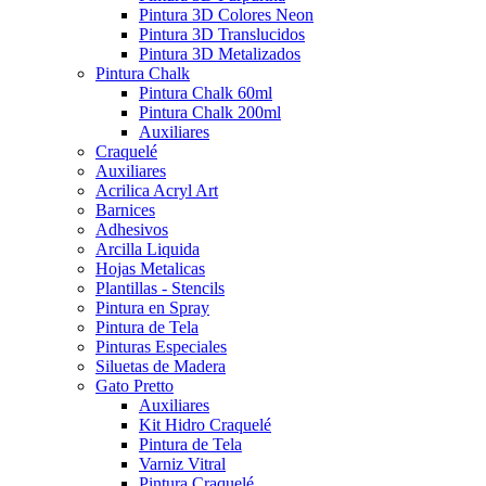
Pintura 3D Colores Neon
Pintura 3D Translucidos
Pintura 3D Metalizados
Pintura Chalk
Pintura Chalk 60ml
Pintura Chalk 200ml
Auxiliares
Craquelé
Auxiliares
Acrilica Acryl Art
Barnices
Adhesivos
Arcilla Liquida
Hojas Metalicas
Plantillas - Stencils
Pintura en Spray
Pintura de Tela
Pinturas Especiales
Siluetas de Madera
Gato Pretto
Auxiliares
Kit Hidro Craquelé
Pintura de Tela
Varniz Vitral
Pintura Craquelé