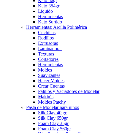
Kato 56gr
Kato 354gr
Liquido
Herramientas
Kato Surtido
Herramientas: Arcilla Polimérica
Cuchillas
Rodillos
Extrusoras
Laminadoras
Texturas
Cortadores
Herramientas
Moldes
Suavizantes
Hacer Moldes
Crear Cuentas
Palillos y Vaciadores de Modelar
Makin´s
Moldes Patchy
Pasta de Modelar para niños
Silk Clay 40 gr.
Silk Clay 650gr
Foam Clay 35gr
Foam Clay 560gr