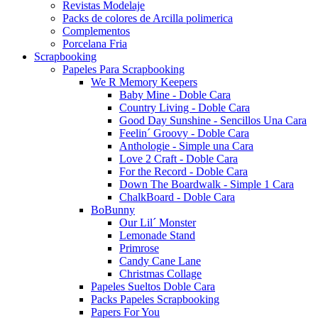
Revistas Modelaje
Packs de colores de Arcilla polimerica
Complementos
Porcelana Fria
Scrapbooking
Papeles Para Scrapbooking
We R Memory Keepers
Baby Mine - Doble Cara
Country Living - Doble Cara
Good Day Sunshine - Sencillos Una Cara
Feelin´ Groovy - Doble Cara
Anthologie - Simple una Cara
Love 2 Craft - Doble Cara
For the Record - Doble Cara
Down The Boardwalk - Simple 1 Cara
ChalkBoard - Doble Cara
BoBunny
Our Lil´ Monster
Lemonade Stand
Primrose
Candy Cane Lane
Christmas Collage
Papeles Sueltos Doble Cara
Packs Papeles Scrapbooking
Papers For You