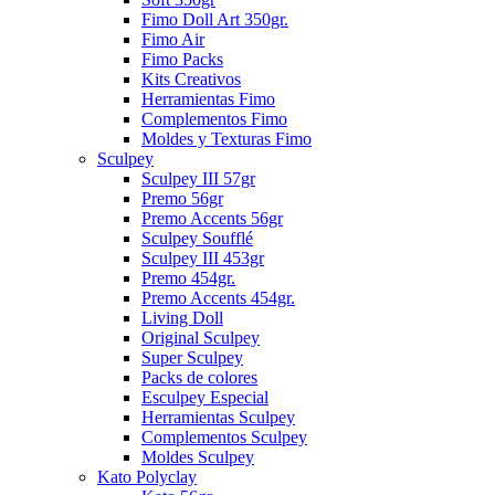
Fimo Doll Art 350gr.
Fimo Air
Fimo Packs
Kits Creativos
Herramientas Fimo
Complementos Fimo
Moldes y Texturas Fimo
Sculpey
Sculpey III 57gr
Premo 56gr
Premo Accents 56gr
Sculpey Soufflé
Sculpey III 453gr
Premo 454gr.
Premo Accents 454gr.
Living Doll
Original Sculpey
Super Sculpey
Packs de colores
Esculpey Especial
Herramientas Sculpey
Complementos Sculpey
Moldes Sculpey
Kato Polyclay