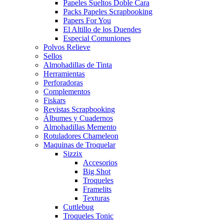
Papeles Sueltos Doble Cara
Packs Papeles Scrapbooking
Papers For You
El Altillo de los Duendes
Especial Comuniones
Polvos Relieve
Sellos
Almohadillas de Tinta
Herramientas
Perforadoras
Complementos
Fiskars
Revistas Scrapbooking
Álbumes y Cuadernos
Almohadillas Memento
Rotuladores Chameleon
Maquinas de Troquelar
Sizzix
Accesorios
Big Shot
Troqueles
Framelits
Texturas
Cuttlebug
Troqueles Tonic