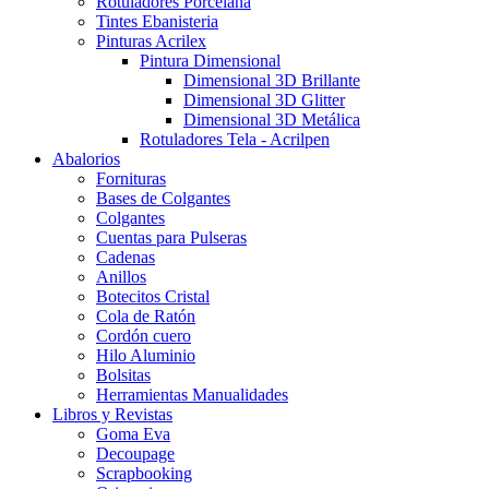
Rotuladores Porcelana
Tintes Ebanisteria
Pinturas Acrilex
Pintura Dimensional
Dimensional 3D Brillante
Dimensional 3D Glitter
Dimensional 3D Metálica
Rotuladores Tela - Acrilpen
Abalorios
Fornituras
Bases de Colgantes
Colgantes
Cuentas para Pulseras
Cadenas
Anillos
Botecitos Cristal
Cola de Ratón
Cordón cuero
Hilo Aluminio
Bolsitas
Herramientas Manualidades
Libros y Revistas
Goma Eva
Decoupage
Scrapbooking