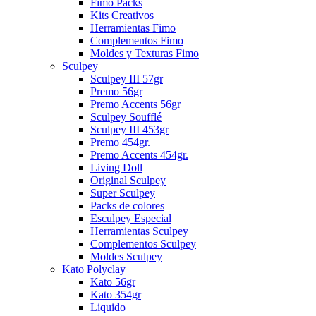
Fimo Packs
Kits Creativos
Herramientas Fimo
Complementos Fimo
Moldes y Texturas Fimo
Sculpey
Sculpey III 57gr
Premo 56gr
Premo Accents 56gr
Sculpey Soufflé
Sculpey III 453gr
Premo 454gr.
Premo Accents 454gr.
Living Doll
Original Sculpey
Super Sculpey
Packs de colores
Esculpey Especial
Herramientas Sculpey
Complementos Sculpey
Moldes Sculpey
Kato Polyclay
Kato 56gr
Kato 354gr
Liquido