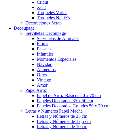
Cricut
Xcut
Troqueles Varios
Troqueles Nellie´s
Decoraciones Scrap
Decoupage
Servilletas Decoupage
Servilletas de Animales
Flores
Paisajes
Infantiles
Momentos Especiales
Navidad
Alimentos
Otros
Vintage
Amor
Papel Arroz
Papel de Arroz Básicos 50 x 70 cm
Papeles Decorados 35 x 50 cm
Papeles Decorados Grandes 50 x 70 cm
Letras y Numeros Papel Mache
Letras y Números de 25 cm
Letras y Números de 17,5 cm
Letras y Números de 10 cm