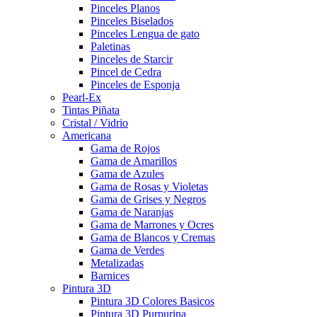
Pinceles Planos
Pinceles Biselados
Pinceles Lengua de gato
Paletinas
Pinceles de Starcir
Pincel de Cedra
Pinceles de Esponja
Pearl-Ex
Tintas Piñata
Cristal / Vidrio
Americana
Gama de Rojos
Gama de Amarillos
Gama de Azules
Gama de Rosas y Violetas
Gama de Grises y Negros
Gama de Naranjas
Gama de Marrones y Ocres
Gama de Blancos y Cremas
Gama de Verdes
Metalizadas
Barnices
Pintura 3D
Pintura 3D Colores Basicos
Pintura 3D Purpurina