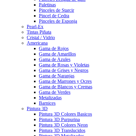
Paletinas
Pinceles de Starcir
Pincel de Cedra
Pinceles de Esponja
Pearl-Ex
Tintas Piñata
Cristal / Vidrio
Americana
Gama de Rojos
Gama de Amarillos
Gama de Azules
Gama de Rosas y Violetas
Gama de Grises y Negros
Gama de Naranjas
Gama de Marrones y Ocres
Gama de Blancos y Cremas
Gama de Verdes
Metalizadas
Barnices
Pintura 3D
Pintura 3D Colores Basicos
Pintura 3D Purpurina
Pintura 3D Colores Neon
Pintura 3D Translucidos
Pintura 3D Metalizados