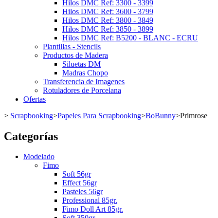
Hilos DMC Ref: 3300 - 3399
Hilos DMC Ref: 3600 - 3799
Hilos DMC Ref: 3800 - 3849
Hilos DMC Ref: 3850 - 3899
Hilos DMC Ref: B5200 - BLANC - ECRU
Plantillas - Stencils
Productos de Madera
Siluetas DM
Madras Chopo
Transferencia de Imagenes
Rotuladores de Porcelana
Ofertas
>
Scrapbooking
>
Papeles Para Scrapbooking
>
BoBunny
>
Primrose
Categorías
Modelado
Fimo
Soft 56gr
Effect 56gr
Pasteles 56gr
Professional 85gr.
Fimo Doll Art 85gr.
Soft 350gr