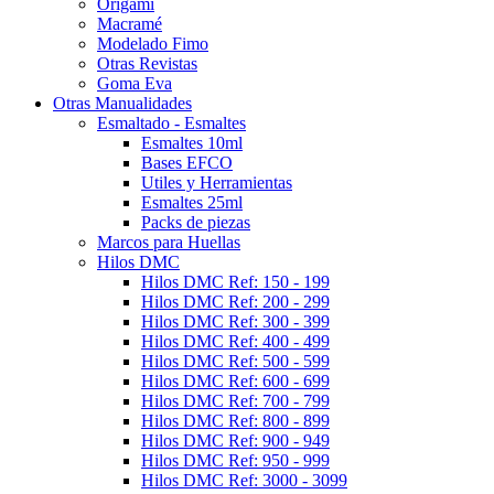
Origami
Macramé
Modelado Fimo
Otras Revistas
Goma Eva
Otras Manualidades
Esmaltado - Esmaltes
Esmaltes 10ml
Bases EFCO
Utiles y Herramientas
Esmaltes 25ml
Packs de piezas
Marcos para Huellas
Hilos DMC
Hilos DMC Ref: 150 - 199
Hilos DMC Ref: 200 - 299
Hilos DMC Ref: 300 - 399
Hilos DMC Ref: 400 - 499
Hilos DMC Ref: 500 - 599
Hilos DMC Ref: 600 - 699
Hilos DMC Ref: 700 - 799
Hilos DMC Ref: 800 - 899
Hilos DMC Ref: 900 - 949
Hilos DMC Ref: 950 - 999
Hilos DMC Ref: 3000 - 3099