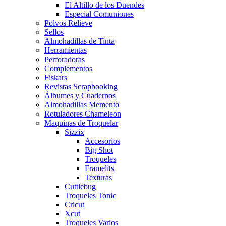
El Altillo de los Duendes
Especial Comuniones
Polvos Relieve
Sellos
Almohadillas de Tinta
Herramientas
Perforadoras
Complementos
Fiskars
Revistas Scrapbooking
Álbumes y Cuadernos
Almohadillas Memento
Rotuladores Chameleon
Maquinas de Troquelar
Sizzix
Accesorios
Big Shot
Troqueles
Framelits
Texturas
Cuttlebug
Troqueles Tonic
Cricut
Xcut
Troqueles Varios