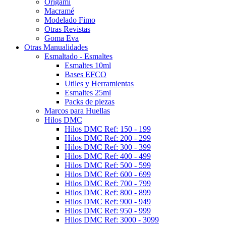
Origami
Macramé
Modelado Fimo
Otras Revistas
Goma Eva
Otras Manualidades
Esmaltado - Esmaltes
Esmaltes 10ml
Bases EFCO
Utiles y Herramientas
Esmaltes 25ml
Packs de piezas
Marcos para Huellas
Hilos DMC
Hilos DMC Ref: 150 - 199
Hilos DMC Ref: 200 - 299
Hilos DMC Ref: 300 - 399
Hilos DMC Ref: 400 - 499
Hilos DMC Ref: 500 - 599
Hilos DMC Ref: 600 - 699
Hilos DMC Ref: 700 - 799
Hilos DMC Ref: 800 - 899
Hilos DMC Ref: 900 - 949
Hilos DMC Ref: 950 - 999
Hilos DMC Ref: 3000 - 3099