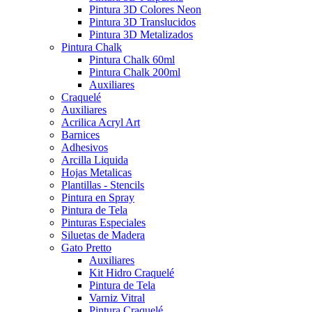
Pintura 3D Colores Neon
Pintura 3D Translucidos
Pintura 3D Metalizados
Pintura Chalk
Pintura Chalk 60ml
Pintura Chalk 200ml
Auxiliares
Craquelé
Auxiliares
Acrilica Acryl Art
Barnices
Adhesivos
Arcilla Liquida
Hojas Metalicas
Plantillas - Stencils
Pintura en Spray
Pintura de Tela
Pinturas Especiales
Siluetas de Madera
Gato Pretto
Auxiliares
Kit Hidro Craquelé
Pintura de Tela
Varniz Vitral
Pintura Craquelé