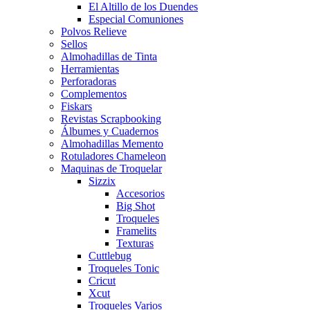
El Altillo de los Duendes
Especial Comuniones
Polvos Relieve
Sellos
Almohadillas de Tinta
Herramientas
Perforadoras
Complementos
Fiskars
Revistas Scrapbooking
Álbumes y Cuadernos
Almohadillas Memento
Rotuladores Chameleon
Maquinas de Troquelar
Sizzix
Accesorios
Big Shot
Troqueles
Framelits
Texturas
Cuttlebug
Troqueles Tonic
Cricut
Xcut
Troqueles Varios