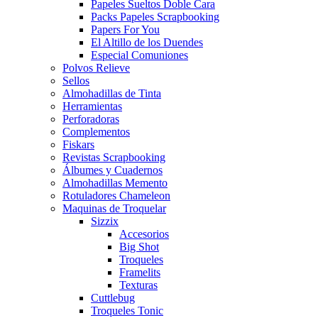
Papeles Sueltos Doble Cara
Packs Papeles Scrapbooking
Papers For You
El Altillo de los Duendes
Especial Comuniones
Polvos Relieve
Sellos
Almohadillas de Tinta
Herramientas
Perforadoras
Complementos
Fiskars
Revistas Scrapbooking
Álbumes y Cuadernos
Almohadillas Memento
Rotuladores Chameleon
Maquinas de Troquelar
Sizzix
Accesorios
Big Shot
Troqueles
Framelits
Texturas
Cuttlebug
Troqueles Tonic