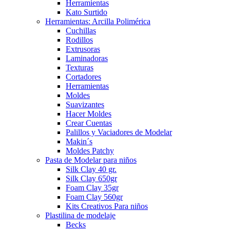
Herramientas
Kato Surtido
Herramientas: Arcilla Polimérica
Cuchillas
Rodillos
Extrusoras
Laminadoras
Texturas
Cortadores
Herramientas
Moldes
Suavizantes
Hacer Moldes
Crear Cuentas
Palillos y Vaciadores de Modelar
Makin´s
Moldes Patchy
Pasta de Modelar para niños
Silk Clay 40 gr.
Silk Clay 650gr
Foam Clay 35gr
Foam Clay 560gr
Kits Creativos Para niños
Plastilina de modelaje
Becks