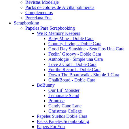
Revistas Modelaje
Packs de colores de Arcilla polimerica
Complementos
Porcelana Fria
Scrapbooking
Papeles Para Scrapbooking
We R Memory Keepers
Baby Mine - Doble Cara
Country Living - Doble Cara
Good Day Sunshine - Sencillos Una Cara
Feelin´ Groovy - Doble Cara
Anthologie - Simple una Cara
Love 2 Craft - Doble Cara
For the Record - Doble Cara
Down The Boardwalk - Simple 1 Cara
ChalkBoard - Doble Cara
BoBunny
Our Lil´ Monster
Lemonade Stand
Primrose
Candy Cane Lane
Christmas Collage
Papeles Sueltos Doble Cara
Packs Papeles Scrapbooking
Papers For You