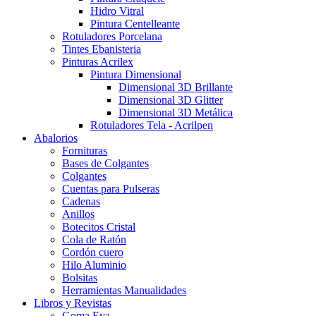
Hidro Vitral
Pintura Centelleante
Rotuladores Porcelana
Tintes Ebanisteria
Pinturas Acrilex
Pintura Dimensional
Dimensional 3D Brillante
Dimensional 3D Glitter
Dimensional 3D Metálica
Rotuladores Tela - Acrilpen
Abalorios
Fornituras
Bases de Colgantes
Colgantes
Cuentas para Pulseras
Cadenas
Anillos
Botecitos Cristal
Cola de Ratón
Cordón cuero
Hilo Aluminio
Bolsitas
Herramientas Manualidades
Libros y Revistas
Goma Eva