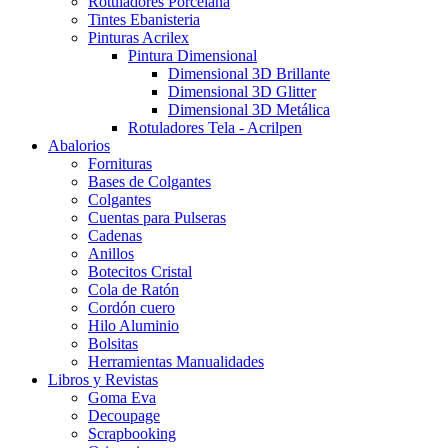
Rotuladores Porcelana
Tintes Ebanisteria
Pinturas Acrilex
Pintura Dimensional
Dimensional 3D Brillante
Dimensional 3D Glitter
Dimensional 3D Metálica
Rotuladores Tela - Acrilpen
Abalorios
Fornituras
Bases de Colgantes
Colgantes
Cuentas para Pulseras
Cadenas
Anillos
Botecitos Cristal
Cola de Ratón
Cordón cuero
Hilo Aluminio
Bolsitas
Herramientas Manualidades
Libros y Revistas
Goma Eva
Decoupage
Scrapbooking