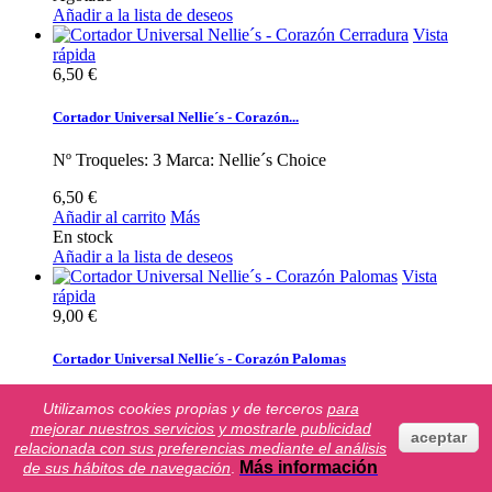
Añadir a la lista de deseos
Vista
rápida
6,50 €
Cortador Universal Nellie´s - Corazón...
Nº Troqueles: 3 Marca: Nellie´s Choice
6,50 €
Añadir al carrito
Más
En stock
Añadir a la lista de deseos
Vista
rápida
9,00 €
Cortador Universal Nellie´s - Corazón Palomas
Nº Troqueles: 6 Tamaño Troqueles: 8.5 x 9.5 cm Marca:
Utilizamos cookies propias y de terceros
para
Nellie´s choice
mejorar nuestros servicios y mostrarle publicidad
aceptar
relacionada con sus preferencias mediante el análisis
9,00 €
Más información
de sus hábitos de navegación
.
Añadir al carrito
Más