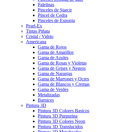
Paletinas
Pinceles de Starcir
Pincel de Cedra
Pinceles de Esponja
Pearl-Ex
Tintas Piñata
Cristal / Vidrio
Americana
Gama de Rojos
Gama de Amarillos
Gama de Azules
Gama de Rosas y Violetas
Gama de Grises y Negros
Gama de Naranjas
Gama de Marrones y Ocres
Gama de Blancos y Cremas
Gama de Verdes
Metalizadas
Barnices
Pintura 3D
Pintura 3D Colores Basicos
Pintura 3D Purpurina
Pintura 3D Colores Neon
Pintura 3D Translucidos
Pintura 3D Metalizados