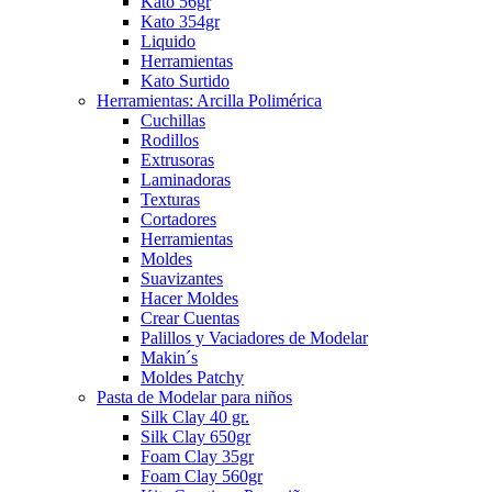
Kato 56gr
Kato 354gr
Liquido
Herramientas
Kato Surtido
Herramientas: Arcilla Polimérica
Cuchillas
Rodillos
Extrusoras
Laminadoras
Texturas
Cortadores
Herramientas
Moldes
Suavizantes
Hacer Moldes
Crear Cuentas
Palillos y Vaciadores de Modelar
Makin´s
Moldes Patchy
Pasta de Modelar para niños
Silk Clay 40 gr.
Silk Clay 650gr
Foam Clay 35gr
Foam Clay 560gr