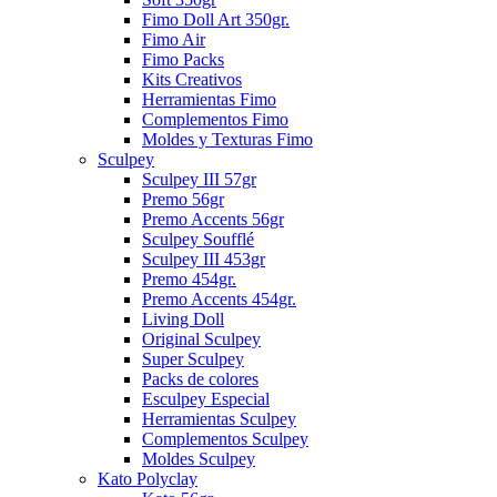
Fimo Doll Art 350gr.
Fimo Air
Fimo Packs
Kits Creativos
Herramientas Fimo
Complementos Fimo
Moldes y Texturas Fimo
Sculpey
Sculpey III 57gr
Premo 56gr
Premo Accents 56gr
Sculpey Soufflé
Sculpey III 453gr
Premo 454gr.
Premo Accents 454gr.
Living Doll
Original Sculpey
Super Sculpey
Packs de colores
Esculpey Especial
Herramientas Sculpey
Complementos Sculpey
Moldes Sculpey
Kato Polyclay