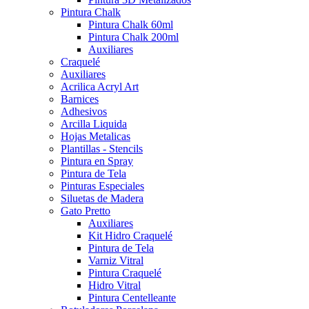
Pintura Chalk
Pintura Chalk 60ml
Pintura Chalk 200ml
Auxiliares
Craquelé
Auxiliares
Acrilica Acryl Art
Barnices
Adhesivos
Arcilla Liquida
Hojas Metalicas
Plantillas - Stencils
Pintura en Spray
Pintura de Tela
Pinturas Especiales
Siluetas de Madera
Gato Pretto
Auxiliares
Kit Hidro Craquelé
Pintura de Tela
Varniz Vitral
Pintura Craquelé
Hidro Vitral
Pintura Centelleante