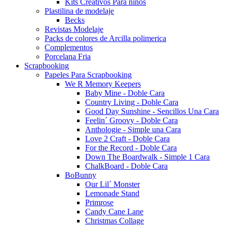
Kits Creativos Para niños
Plastilina de modelaje
Becks
Revistas Modelaje
Packs de colores de Arcilla polimerica
Complementos
Porcelana Fria
Scrapbooking
Papeles Para Scrapbooking
We R Memory Keepers
Baby Mine - Doble Cara
Country Living - Doble Cara
Good Day Sunshine - Sencillos Una Cara
Feelin´ Groovy - Doble Cara
Anthologie - Simple una Cara
Love 2 Craft - Doble Cara
For the Record - Doble Cara
Down The Boardwalk - Simple 1 Cara
ChalkBoard - Doble Cara
BoBunny
Our Lil´ Monster
Lemonade Stand
Primrose
Candy Cane Lane
Christmas Collage