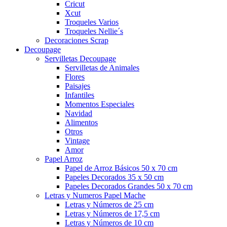
Cricut
Xcut
Troqueles Varios
Troqueles Nellie´s
Decoraciones Scrap
Decoupage
Servilletas Decoupage
Servilletas de Animales
Flores
Paisajes
Infantiles
Momentos Especiales
Navidad
Alimentos
Otros
Vintage
Amor
Papel Arroz
Papel de Arroz Básicos 50 x 70 cm
Papeles Decorados 35 x 50 cm
Papeles Decorados Grandes 50 x 70 cm
Letras y Numeros Papel Mache
Letras y Números de 25 cm
Letras y Números de 17,5 cm
Letras y Números de 10 cm