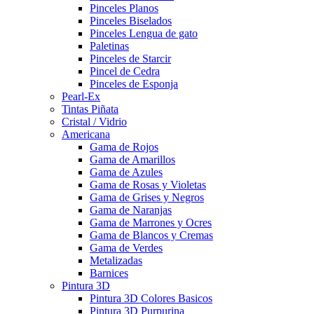
Pinceles Planos
Pinceles Biselados
Pinceles Lengua de gato
Paletinas
Pinceles de Starcir
Pincel de Cedra
Pinceles de Esponja
Pearl-Ex
Tintas Piñata
Cristal / Vidrio
Americana
Gama de Rojos
Gama de Amarillos
Gama de Azules
Gama de Rosas y Violetas
Gama de Grises y Negros
Gama de Naranjas
Gama de Marrones y Ocres
Gama de Blancos y Cremas
Gama de Verdes
Metalizadas
Barnices
Pintura 3D
Pintura 3D Colores Basicos
Pintura 3D Purpurina