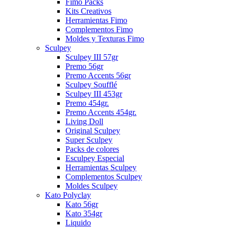
Fimo Packs
Kits Creativos
Herramientas Fimo
Complementos Fimo
Moldes y Texturas Fimo
Sculpey
Sculpey III 57gr
Premo 56gr
Premo Accents 56gr
Sculpey Soufflé
Sculpey III 453gr
Premo 454gr.
Premo Accents 454gr.
Living Doll
Original Sculpey
Super Sculpey
Packs de colores
Esculpey Especial
Herramientas Sculpey
Complementos Sculpey
Moldes Sculpey
Kato Polyclay
Kato 56gr
Kato 354gr
Liquido