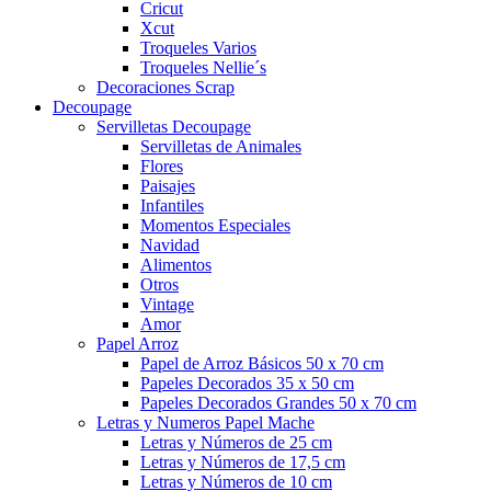
Cricut
Xcut
Troqueles Varios
Troqueles Nellie´s
Decoraciones Scrap
Decoupage
Servilletas Decoupage
Servilletas de Animales
Flores
Paisajes
Infantiles
Momentos Especiales
Navidad
Alimentos
Otros
Vintage
Amor
Papel Arroz
Papel de Arroz Básicos 50 x 70 cm
Papeles Decorados 35 x 50 cm
Papeles Decorados Grandes 50 x 70 cm
Letras y Numeros Papel Mache
Letras y Números de 25 cm
Letras y Números de 17,5 cm
Letras y Números de 10 cm