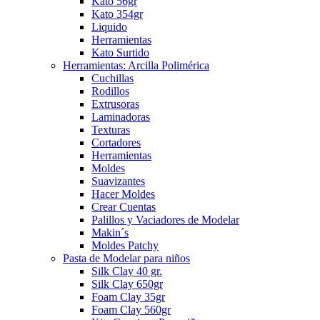
Kato 56gr
Kato 354gr
Liquido
Herramientas
Kato Surtido
Herramientas: Arcilla Polimérica
Cuchillas
Rodillos
Extrusoras
Laminadoras
Texturas
Cortadores
Herramientas
Moldes
Suavizantes
Hacer Moldes
Crear Cuentas
Palillos y Vaciadores de Modelar
Makin´s
Moldes Patchy
Pasta de Modelar para niños
Silk Clay 40 gr.
Silk Clay 650gr
Foam Clay 35gr
Foam Clay 560gr