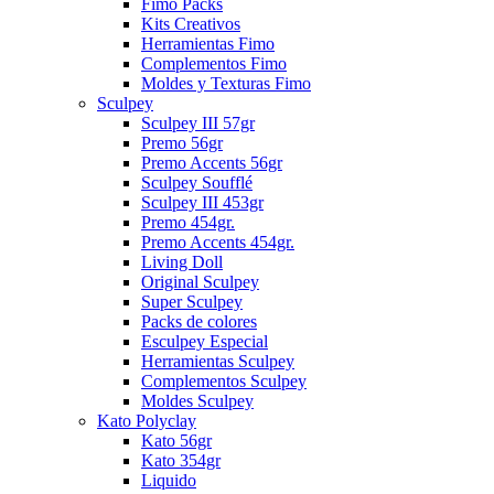
Fimo Packs
Kits Creativos
Herramientas Fimo
Complementos Fimo
Moldes y Texturas Fimo
Sculpey
Sculpey III 57gr
Premo 56gr
Premo Accents 56gr
Sculpey Soufflé
Sculpey III 453gr
Premo 454gr.
Premo Accents 454gr.
Living Doll
Original Sculpey
Super Sculpey
Packs de colores
Esculpey Especial
Herramientas Sculpey
Complementos Sculpey
Moldes Sculpey
Kato Polyclay
Kato 56gr
Kato 354gr
Liquido