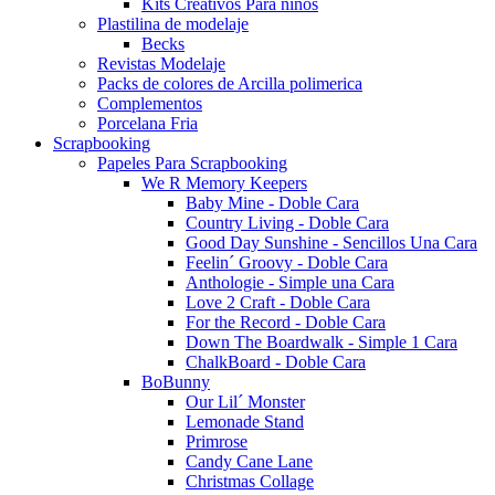
Kits Creativos Para niños
Plastilina de modelaje
Becks
Revistas Modelaje
Packs de colores de Arcilla polimerica
Complementos
Porcelana Fria
Scrapbooking
Papeles Para Scrapbooking
We R Memory Keepers
Baby Mine - Doble Cara
Country Living - Doble Cara
Good Day Sunshine - Sencillos Una Cara
Feelin´ Groovy - Doble Cara
Anthologie - Simple una Cara
Love 2 Craft - Doble Cara
For the Record - Doble Cara
Down The Boardwalk - Simple 1 Cara
ChalkBoard - Doble Cara
BoBunny
Our Lil´ Monster
Lemonade Stand
Primrose
Candy Cane Lane
Christmas Collage