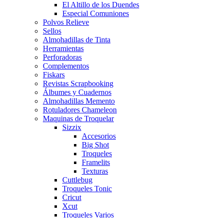
El Altillo de los Duendes
Especial Comuniones
Polvos Relieve
Sellos
Almohadillas de Tinta
Herramientas
Perforadoras
Complementos
Fiskars
Revistas Scrapbooking
Álbumes y Cuadernos
Almohadillas Memento
Rotuladores Chameleon
Maquinas de Troquelar
Sizzix
Accesorios
Big Shot
Troqueles
Framelits
Texturas
Cuttlebug
Troqueles Tonic
Cricut
Xcut
Troqueles Varios