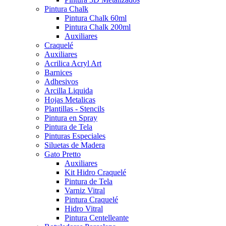
Pintura Chalk
Pintura Chalk 60ml
Pintura Chalk 200ml
Auxiliares
Craquelé
Auxiliares
Acrilica Acryl Art
Barnices
Adhesivos
Arcilla Liquida
Hojas Metalicas
Plantillas - Stencils
Pintura en Spray
Pintura de Tela
Pinturas Especiales
Siluetas de Madera
Gato Pretto
Auxiliares
Kit Hidro Craquelé
Pintura de Tela
Varniz Vitral
Pintura Craquelé
Hidro Vitral
Pintura Centelleante