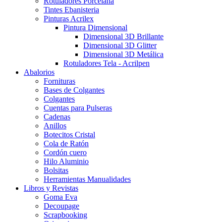
Rotuladores Porcelana
Tintes Ebanisteria
Pinturas Acrilex
Pintura Dimensional
Dimensional 3D Brillante
Dimensional 3D Glitter
Dimensional 3D Metálica
Rotuladores Tela - Acrilpen
Abalorios
Fornituras
Bases de Colgantes
Colgantes
Cuentas para Pulseras
Cadenas
Anillos
Botecitos Cristal
Cola de Ratón
Cordón cuero
Hilo Aluminio
Bolsitas
Herramientas Manualidades
Libros y Revistas
Goma Eva
Decoupage
Scrapbooking