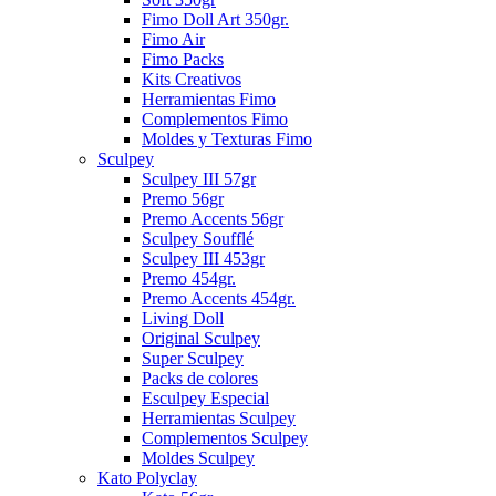
Fimo Doll Art 350gr.
Fimo Air
Fimo Packs
Kits Creativos
Herramientas Fimo
Complementos Fimo
Moldes y Texturas Fimo
Sculpey
Sculpey III 57gr
Premo 56gr
Premo Accents 56gr
Sculpey Soufflé
Sculpey III 453gr
Premo 454gr.
Premo Accents 454gr.
Living Doll
Original Sculpey
Super Sculpey
Packs de colores
Esculpey Especial
Herramientas Sculpey
Complementos Sculpey
Moldes Sculpey
Kato Polyclay