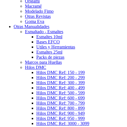
Origami
Macramé
Modelado Fimo
Otras Revistas
Goma Eva
Otras Manualidades
Esmaltado - Esmaltes
Esmaltes 10ml
Bases EFCO
Utiles y Herramientas
Esmaltes 25ml
Packs de piezas
Marcos para Huellas
Hilos DMC
Hilos DMC Ref: 150 - 199
Hilos DMC Ref: 200 - 299
Hilos DMC Ref: 300 - 399
Hilos DMC Ref: 400 - 499
Hilos DMC Ref: 500 - 599
Hilos DMC Ref: 600 - 699
Hilos DMC Ref: 700 - 799
Hilos DMC Ref: 800 - 899
Hilos DMC Ref: 900 - 949
Hilos DMC Ref: 950 - 999
Hilos DMC Ref: 3000 - 3099