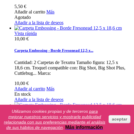
5,50 €
Añadir al carrito
Más
Agotado
Añadir a la lista de deseos
Vista rápida
10,00 €
Carpeta Embossing - Borde Fresonead 12,5 x...
Cantidad: 2 Carpetas de Texutra Tamaño figura: 12,5 x
18,6 cm. Troquel compatible con: Big Shot, Big Shot Plus,
Cuttlebug... Marca:
10,00 €
Añadir al carrito
Más
En stock
Añadir a la lista de deseos
Vista rápida
Utilizamos cookies propias y de terceros
para
10,00 €
mejorar nuestros servicios y mostrarle publicidad
aceptar
relacionada con sus preferencias mediante el análisis
Más información
Carpeta Embossing - Borde Fresonead 12,5 x...
de sus hábitos de navegación
.