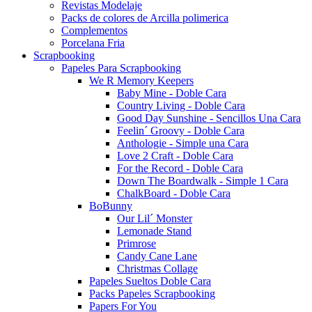
Revistas Modelaje
Packs de colores de Arcilla polimerica
Complementos
Porcelana Fria
Scrapbooking
Papeles Para Scrapbooking
We R Memory Keepers
Baby Mine - Doble Cara
Country Living - Doble Cara
Good Day Sunshine - Sencillos Una Cara
Feelin´ Groovy - Doble Cara
Anthologie - Simple una Cara
Love 2 Craft - Doble Cara
For the Record - Doble Cara
Down The Boardwalk - Simple 1 Cara
ChalkBoard - Doble Cara
BoBunny
Our Lil´ Monster
Lemonade Stand
Primrose
Candy Cane Lane
Christmas Collage
Papeles Sueltos Doble Cara
Packs Papeles Scrapbooking
Papers For You