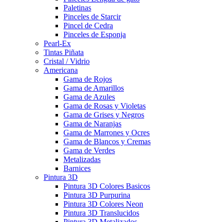
Paletinas
Pinceles de Starcir
Pincel de Cedra
Pinceles de Esponja
Pearl-Ex
Tintas Piñata
Cristal / Vidrio
Americana
Gama de Rojos
Gama de Amarillos
Gama de Azules
Gama de Rosas y Violetas
Gama de Grises y Negros
Gama de Naranjas
Gama de Marrones y Ocres
Gama de Blancos y Cremas
Gama de Verdes
Metalizadas
Barnices
Pintura 3D
Pintura 3D Colores Basicos
Pintura 3D Purpurina
Pintura 3D Colores Neon
Pintura 3D Translucidos
Pintura 3D Metalizados