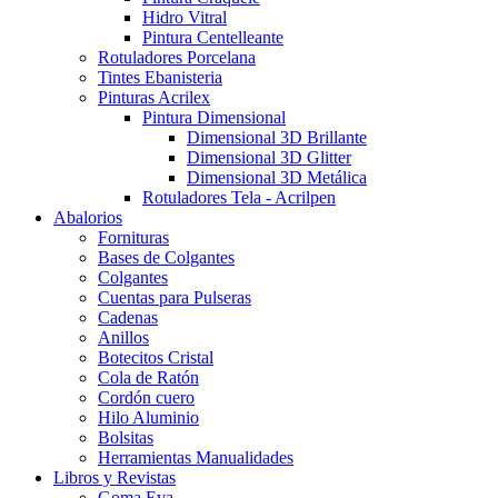
Hidro Vitral
Pintura Centelleante
Rotuladores Porcelana
Tintes Ebanisteria
Pinturas Acrilex
Pintura Dimensional
Dimensional 3D Brillante
Dimensional 3D Glitter
Dimensional 3D Metálica
Rotuladores Tela - Acrilpen
Abalorios
Fornituras
Bases de Colgantes
Colgantes
Cuentas para Pulseras
Cadenas
Anillos
Botecitos Cristal
Cola de Ratón
Cordón cuero
Hilo Aluminio
Bolsitas
Herramientas Manualidades
Libros y Revistas
Goma Eva