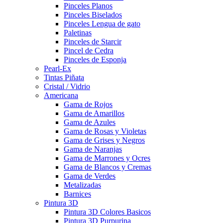
Pinceles Planos
Pinceles Biselados
Pinceles Lengua de gato
Paletinas
Pinceles de Starcir
Pincel de Cedra
Pinceles de Esponja
Pearl-Ex
Tintas Piñata
Cristal / Vidrio
Americana
Gama de Rojos
Gama de Amarillos
Gama de Azules
Gama de Rosas y Violetas
Gama de Grises y Negros
Gama de Naranjas
Gama de Marrones y Ocres
Gama de Blancos y Cremas
Gama de Verdes
Metalizadas
Barnices
Pintura 3D
Pintura 3D Colores Basicos
Pintura 3D Purpurina