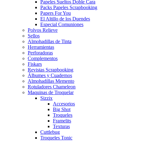
Papeles Sueltos Doble Cara
Packs Papeles Scrapbooking
Papers For You
El Altillo de los Duendes
Especial Comuniones
Polvos Relieve
Sellos
Almohadillas de Tinta
Herramientas
Perforadoras
Complementos
Fiskars
Revistas Scrapbooking
Álbumes y Cuadernos
Almohadillas Memento
Rotuladores Chameleon
Maquinas de Troquelar
Sizzix
Accesorios
Big Shot
Troqueles
Framelits
Texturas
Cuttlebug
Troqueles Tonic