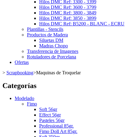
Hilos DMC Ref: 3300 - 3399
Hilos DMC Ref: 3600 - 3799
Hilos DMC Ref: 3800 - 3849
Hilos DMC Ref: 3850 - 3899
Hilos DMC Ref: B5200 - BLANC - ECRU
Plantillas - Stencils
Productos de Madera
Siluetas DM
Madras Chopo
Transferencia de Imagenes
Rotuladores de Porcelana
Ofertas
>
Scrapbooking
>
Maquinas de Troquelar
Categorías
Modelado
Fimo
Soft 56gr
Effect 56gr
Pasteles 56gr
Professional 85gr.
Fimo Doll Art 85gr.
Soft 350gr