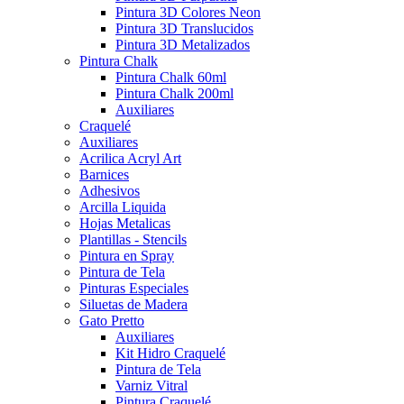
Pintura 3D Colores Neon
Pintura 3D Translucidos
Pintura 3D Metalizados
Pintura Chalk
Pintura Chalk 60ml
Pintura Chalk 200ml
Auxiliares
Craquelé
Auxiliares
Acrilica Acryl Art
Barnices
Adhesivos
Arcilla Liquida
Hojas Metalicas
Plantillas - Stencils
Pintura en Spray
Pintura de Tela
Pinturas Especiales
Siluetas de Madera
Gato Pretto
Auxiliares
Kit Hidro Craquelé
Pintura de Tela
Varniz Vitral
Pintura Craquelé