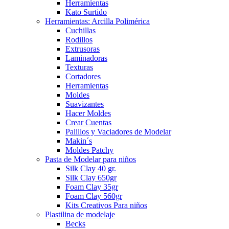
Herramientas
Kato Surtido
Herramientas: Arcilla Polimérica
Cuchillas
Rodillos
Extrusoras
Laminadoras
Texturas
Cortadores
Herramientas
Moldes
Suavizantes
Hacer Moldes
Crear Cuentas
Palillos y Vaciadores de Modelar
Makin´s
Moldes Patchy
Pasta de Modelar para niños
Silk Clay 40 gr.
Silk Clay 650gr
Foam Clay 35gr
Foam Clay 560gr
Kits Creativos Para niños
Plastilina de modelaje
Becks