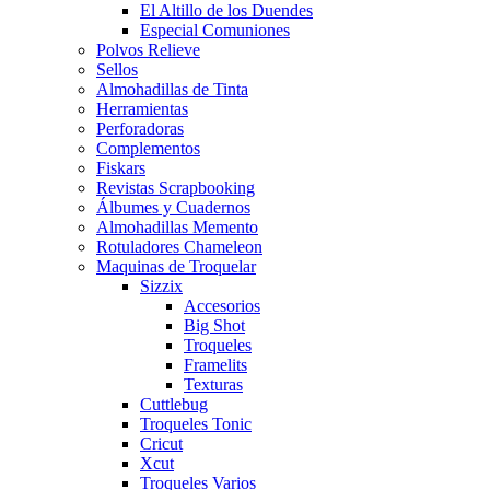
El Altillo de los Duendes
Especial Comuniones
Polvos Relieve
Sellos
Almohadillas de Tinta
Herramientas
Perforadoras
Complementos
Fiskars
Revistas Scrapbooking
Álbumes y Cuadernos
Almohadillas Memento
Rotuladores Chameleon
Maquinas de Troquelar
Sizzix
Accesorios
Big Shot
Troqueles
Framelits
Texturas
Cuttlebug
Troqueles Tonic
Cricut
Xcut
Troqueles Varios