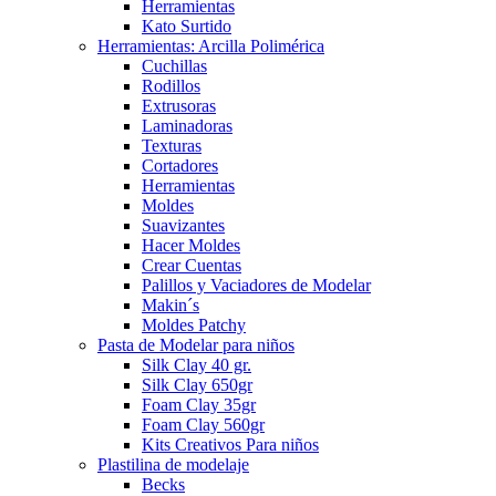
Herramientas
Kato Surtido
Herramientas: Arcilla Polimérica
Cuchillas
Rodillos
Extrusoras
Laminadoras
Texturas
Cortadores
Herramientas
Moldes
Suavizantes
Hacer Moldes
Crear Cuentas
Palillos y Vaciadores de Modelar
Makin´s
Moldes Patchy
Pasta de Modelar para niños
Silk Clay 40 gr.
Silk Clay 650gr
Foam Clay 35gr
Foam Clay 560gr
Kits Creativos Para niños
Plastilina de modelaje
Becks