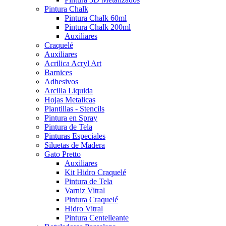
Pintura Chalk
Pintura Chalk 60ml
Pintura Chalk 200ml
Auxiliares
Craquelé
Auxiliares
Acrilica Acryl Art
Barnices
Adhesivos
Arcilla Liquida
Hojas Metalicas
Plantillas - Stencils
Pintura en Spray
Pintura de Tela
Pinturas Especiales
Siluetas de Madera
Gato Pretto
Auxiliares
Kit Hidro Craquelé
Pintura de Tela
Varniz Vitral
Pintura Craquelé
Hidro Vitral
Pintura Centelleante