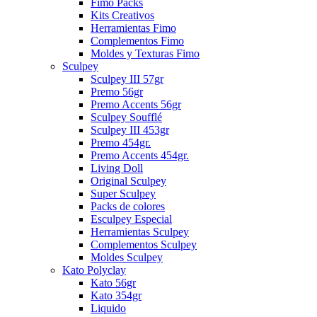
Fimo Packs
Kits Creativos
Herramientas Fimo
Complementos Fimo
Moldes y Texturas Fimo
Sculpey
Sculpey III 57gr
Premo 56gr
Premo Accents 56gr
Sculpey Soufflé
Sculpey III 453gr
Premo 454gr.
Premo Accents 454gr.
Living Doll
Original Sculpey
Super Sculpey
Packs de colores
Esculpey Especial
Herramientas Sculpey
Complementos Sculpey
Moldes Sculpey
Kato Polyclay
Kato 56gr
Kato 354gr
Liquido