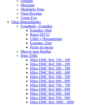
Origami
Macramé
Modelado Fimo
Otras Revistas
Goma Eva
Otras Manualidades
Esmaltado - Esmaltes
Esmaltes 10ml
Bases EFCO
Utiles y Herramientas
Esmaltes 25ml
Packs de piezas
Marcos para Huellas
Hilos DMC
Hilos DMC Ref: 150 - 199
Hilos DMC Ref: 200 - 299
Hilos DMC Ref: 300 - 399
Hilos DMC Ref: 400 - 499
Hilos DMC Ref: 500 - 599
Hilos DMC Ref: 600 - 699
Hilos DMC Ref: 700 - 799
Hilos DMC Ref: 800 - 899
Hilos DMC Ref: 900 - 949
Hilos DMC Ref: 950 - 999
Hilos DMC Ref: 3000 - 3099