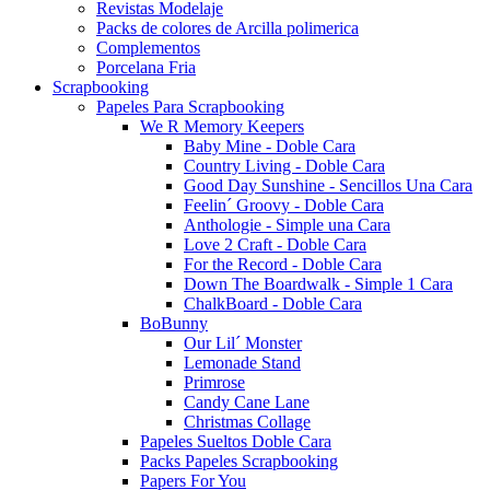
Revistas Modelaje
Packs de colores de Arcilla polimerica
Complementos
Porcelana Fria
Scrapbooking
Papeles Para Scrapbooking
We R Memory Keepers
Baby Mine - Doble Cara
Country Living - Doble Cara
Good Day Sunshine - Sencillos Una Cara
Feelin´ Groovy - Doble Cara
Anthologie - Simple una Cara
Love 2 Craft - Doble Cara
For the Record - Doble Cara
Down The Boardwalk - Simple 1 Cara
ChalkBoard - Doble Cara
BoBunny
Our Lil´ Monster
Lemonade Stand
Primrose
Candy Cane Lane
Christmas Collage
Papeles Sueltos Doble Cara
Packs Papeles Scrapbooking
Papers For You