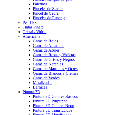
Paletinas
Pinceles de Starcir
Pincel de Cedra
Pinceles de Esponja
Pearl-Ex
Tintas Piñata
Cristal / Vidrio
Americana
Gama de Rojos
Gama de Amarillos
Gama de Azules
Gama de Rosas y Violetas
Gama de Grises y Negros
Gama de Naranjas
Gama de Marrones y Ocres
Gama de Blancos y Cremas
Gama de Verdes
Metalizadas
Barnices
Pintura 3D
Pintura 3D Colores Basicos
Pintura 3D Purpurina
Pintura 3D Colores Neon
Pintura 3D Translucidos
Pintura 3D Metalizados