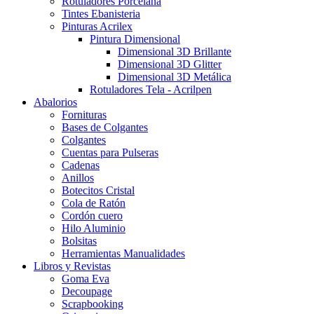
Rotuladores Porcelana
Tintes Ebanisteria
Pinturas Acrilex
Pintura Dimensional
Dimensional 3D Brillante
Dimensional 3D Glitter
Dimensional 3D Metálica
Rotuladores Tela - Acrilpen
Abalorios
Fornituras
Bases de Colgantes
Colgantes
Cuentas para Pulseras
Cadenas
Anillos
Botecitos Cristal
Cola de Ratón
Cordón cuero
Hilo Aluminio
Bolsitas
Herramientas Manualidades
Libros y Revistas
Goma Eva
Decoupage
Scrapbooking