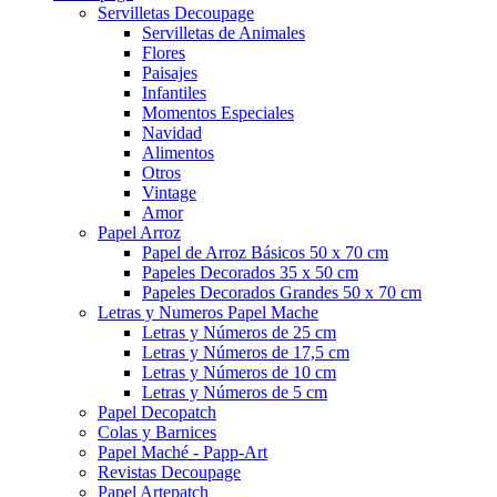
Servilletas Decoupage
Servilletas de Animales
Flores
Paisajes
Infantiles
Momentos Especiales
Navidad
Alimentos
Otros
Vintage
Amor
Papel Arroz
Papel de Arroz Básicos 50 x 70 cm
Papeles Decorados 35 x 50 cm
Papeles Decorados Grandes 50 x 70 cm
Letras y Numeros Papel Mache
Letras y Números de 25 cm
Letras y Números de 17,5 cm
Letras y Números de 10 cm
Letras y Números de 5 cm
Papel Decopatch
Colas y Barnices
Papel Maché - Papp-Art
Revistas Decoupage
Papel Artepatch