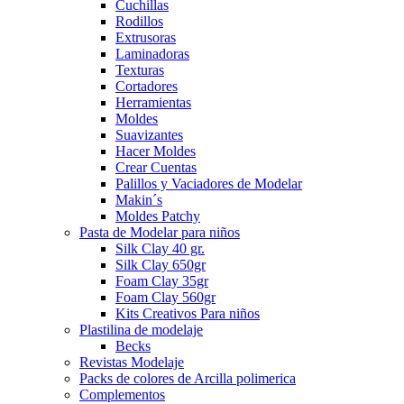
Cuchillas
Rodillos
Extrusoras
Laminadoras
Texturas
Cortadores
Herramientas
Moldes
Suavizantes
Hacer Moldes
Crear Cuentas
Palillos y Vaciadores de Modelar
Makin´s
Moldes Patchy
Pasta de Modelar para niños
Silk Clay 40 gr.
Silk Clay 650gr
Foam Clay 35gr
Foam Clay 560gr
Kits Creativos Para niños
Plastilina de modelaje
Becks
Revistas Modelaje
Packs de colores de Arcilla polimerica
Complementos