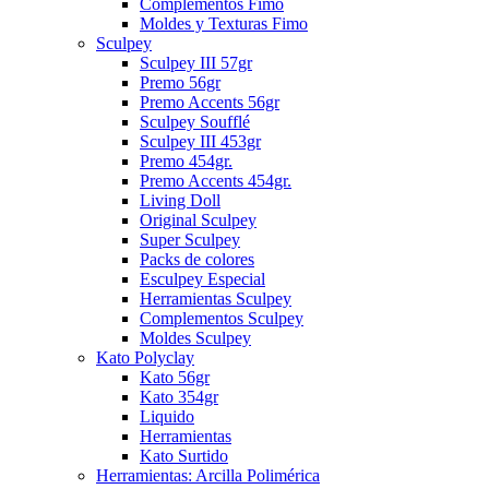
Complementos Fimo
Moldes y Texturas Fimo
Sculpey
Sculpey III 57gr
Premo 56gr
Premo Accents 56gr
Sculpey Soufflé
Sculpey III 453gr
Premo 454gr.
Premo Accents 454gr.
Living Doll
Original Sculpey
Super Sculpey
Packs de colores
Esculpey Especial
Herramientas Sculpey
Complementos Sculpey
Moldes Sculpey
Kato Polyclay
Kato 56gr
Kato 354gr
Liquido
Herramientas
Kato Surtido
Herramientas: Arcilla Polimérica