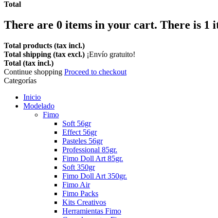
Total
There are
0
items in your cart.
There is 1 
Total products (tax incl.)
Total shipping (tax excl.)
¡Envío gratuito!
Total (tax incl.)
Continue shopping
Proceed to checkout
Categorías
Inicio
Modelado
Fimo
Soft 56gr
Effect 56gr
Pasteles 56gr
Professional 85gr.
Fimo Doll Art 85gr.
Soft 350gr
Fimo Doll Art 350gr.
Fimo Air
Fimo Packs
Kits Creativos
Herramientas Fimo