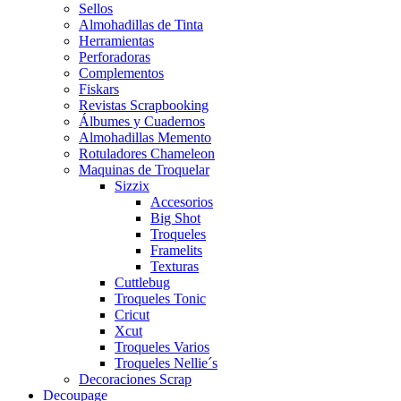
Sellos
Almohadillas de Tinta
Herramientas
Perforadoras
Complementos
Fiskars
Revistas Scrapbooking
Álbumes y Cuadernos
Almohadillas Memento
Rotuladores Chameleon
Maquinas de Troquelar
Sizzix
Accesorios
Big Shot
Troqueles
Framelits
Texturas
Cuttlebug
Troqueles Tonic
Cricut
Xcut
Troqueles Varios
Troqueles Nellie´s
Decoraciones Scrap
Decoupage