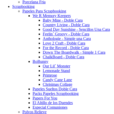
Porcelana Fria
Scrapbooking
Papeles Para Scrapbooking
We R Memory Keepers
Baby Mine - Doble Cara
Country Living - Doble Cara
Good Day Sunshine - Sencillos Una Cara
Feelin´ Groovy - Doble Cara
Anthologie - Simple una Cara
Love 2 Craft - Doble Cara
For the Record - Doble Cara
Down The Boardwalk - Simple 1 Cara
ChalkBoard - Doble Cara
BoBunny
Our Lil´ Monster
Lemonade Stand
Primrose
Candy Cane Lane
Christmas Collage
Papeles Sueltos Doble Cara
Packs Papeles Scrapbooking
Papers For You
El Altillo de los Duendes
Especial Comuniones
Polvos Relieve