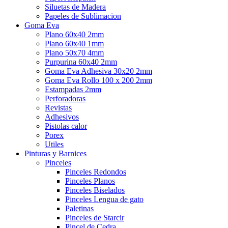
Siluetas de Madera
Papeles de Sublimacion
Goma Eva
Plano 60x40 2mm
Plano 60x40 1mm
Plano 50x70 4mm
Purpurina 60x40 2mm
Goma Eva Adhesiva 30x20 2mm
Goma Eva Rollo 100 x 200 2mm
Estampadas 2mm
Perforadoras
Revistas
Adhesivos
Pistolas calor
Porex
Utiles
Pinturas y Barnices
Pinceles
Pinceles Redondos
Pinceles Planos
Pinceles Biselados
Pinceles Lengua de gato
Paletinas
Pinceles de Starcir
Pincel de Cedra