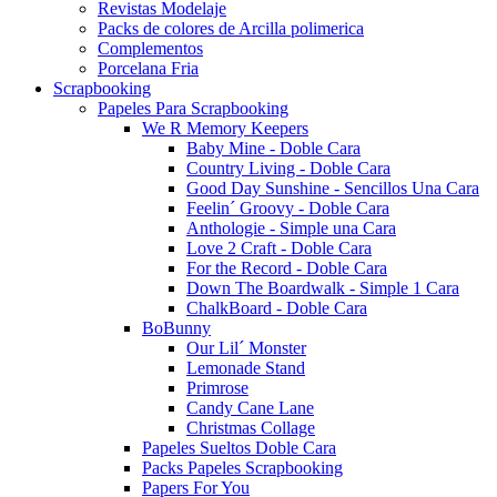
Revistas Modelaje
Packs de colores de Arcilla polimerica
Complementos
Porcelana Fria
Scrapbooking
Papeles Para Scrapbooking
We R Memory Keepers
Baby Mine - Doble Cara
Country Living - Doble Cara
Good Day Sunshine - Sencillos Una Cara
Feelin´ Groovy - Doble Cara
Anthologie - Simple una Cara
Love 2 Craft - Doble Cara
For the Record - Doble Cara
Down The Boardwalk - Simple 1 Cara
ChalkBoard - Doble Cara
BoBunny
Our Lil´ Monster
Lemonade Stand
Primrose
Candy Cane Lane
Christmas Collage
Papeles Sueltos Doble Cara
Packs Papeles Scrapbooking
Papers For You