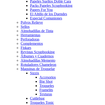
Papeles Sueltos Doble Cara
Packs Papeles Scrapbooking
Papers For You
El Altillo de los Duendes
Especial Comuniones
Polvos Relieve
Sellos
Almohadillas de Tinta
Herramientas
Perforadoras
Complementos
Fiskars
Revistas Scrapbooking
Álbumes y Cuadernos
Almohadillas Memento
Rotuladores Chameleon
Maquinas de Troquelar
Sizzix
Accesorios
Big Shot
Troqueles
Framelits
Texturas
Cuttlebug
Troqueles Tonic