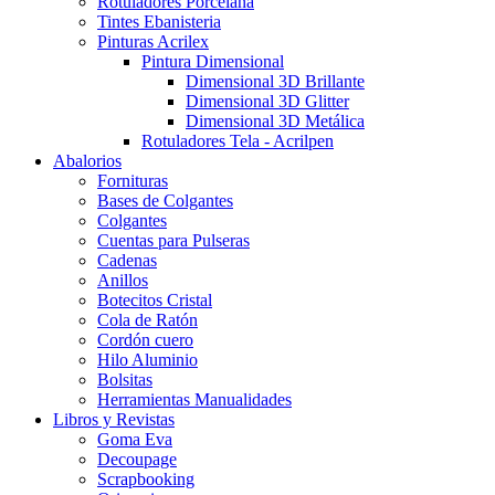
Rotuladores Porcelana
Tintes Ebanisteria
Pinturas Acrilex
Pintura Dimensional
Dimensional 3D Brillante
Dimensional 3D Glitter
Dimensional 3D Metálica
Rotuladores Tela - Acrilpen
Abalorios
Fornituras
Bases de Colgantes
Colgantes
Cuentas para Pulseras
Cadenas
Anillos
Botecitos Cristal
Cola de Ratón
Cordón cuero
Hilo Aluminio
Bolsitas
Herramientas Manualidades
Libros y Revistas
Goma Eva
Decoupage
Scrapbooking