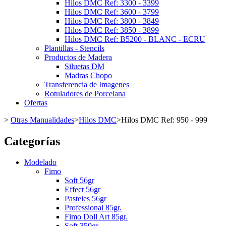
Hilos DMC Ref: 3300 - 3399
Hilos DMC Ref: 3600 - 3799
Hilos DMC Ref: 3800 - 3849
Hilos DMC Ref: 3850 - 3899
Hilos DMC Ref: B5200 - BLANC - ECRU
Plantillas - Stencils
Productos de Madera
Siluetas DM
Madras Chopo
Transferencia de Imagenes
Rotuladores de Porcelana
Ofertas
>
Otras Manualidades
>
Hilos DMC
>
Hilos DMC Ref: 950 - 999
Categorías
Modelado
Fimo
Soft 56gr
Effect 56gr
Pasteles 56gr
Professional 85gr.
Fimo Doll Art 85gr.
Soft 350gr