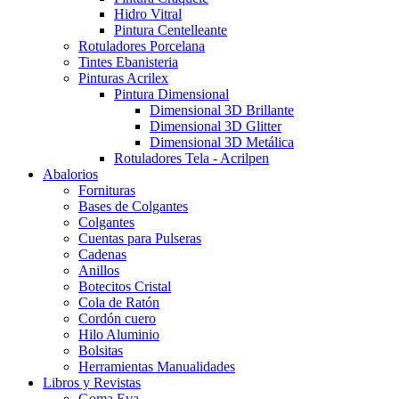
Hidro Vitral
Pintura Centelleante
Rotuladores Porcelana
Tintes Ebanisteria
Pinturas Acrilex
Pintura Dimensional
Dimensional 3D Brillante
Dimensional 3D Glitter
Dimensional 3D Metálica
Rotuladores Tela - Acrilpen
Abalorios
Fornituras
Bases de Colgantes
Colgantes
Cuentas para Pulseras
Cadenas
Anillos
Botecitos Cristal
Cola de Ratón
Cordón cuero
Hilo Aluminio
Bolsitas
Herramientas Manualidades
Libros y Revistas
Goma Eva