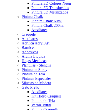
Pintura 3D Colores Neon
Pintura 3D Translucidos
Pintura 3D Metalizados
Pintura Chalk
Pintura Chalk 60ml
Pintura Chalk 200ml
Auxiliares
Craquelé
Auxiliares
Acrilica Acryl Art
Barnices
Adhesivos
Arcilla Liquida
Hojas Metalicas
Plantillas - Stencils
Pintura en Spray
Pintura de Tela
Pinturas Especiales
Siluetas de Madera
Gato Pretto
Auxiliares
Kit Hidro Craquelé
Pintura de Tela
Varniz Vitral
Pintura Craquelé