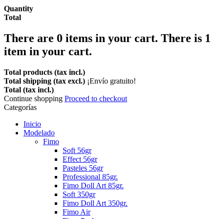
Quantity
Total
There are
0
items in your cart.
There is 1
item in your cart.
Total products (tax incl.)
Total shipping (tax excl.)
¡Envío gratuito!
Total (tax incl.)
Continue shopping
Proceed to checkout
Categorías
Inicio
Modelado
Fimo
Soft 56gr
Effect 56gr
Pasteles 56gr
Professional 85gr.
Fimo Doll Art 85gr.
Soft 350gr
Fimo Doll Art 350gr.
Fimo Air