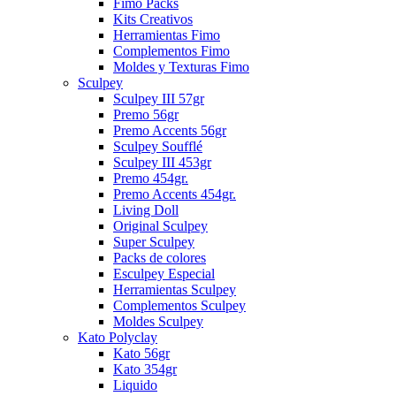
Fimo Packs
Kits Creativos
Herramientas Fimo
Complementos Fimo
Moldes y Texturas Fimo
Sculpey
Sculpey III 57gr
Premo 56gr
Premo Accents 56gr
Sculpey Soufflé
Sculpey III 453gr
Premo 454gr.
Premo Accents 454gr.
Living Doll
Original Sculpey
Super Sculpey
Packs de colores
Esculpey Especial
Herramientas Sculpey
Complementos Sculpey
Moldes Sculpey
Kato Polyclay
Kato 56gr
Kato 354gr
Liquido