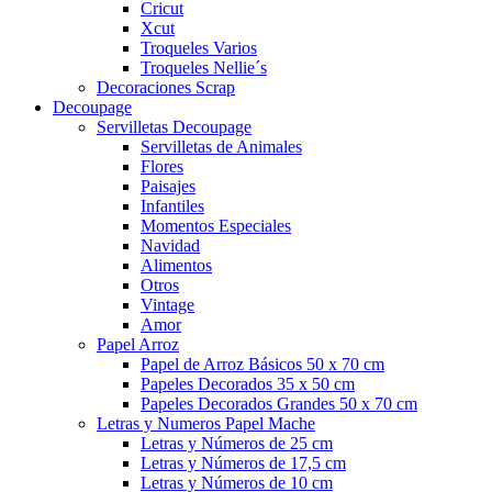
Cricut
Xcut
Troqueles Varios
Troqueles Nellie´s
Decoraciones Scrap
Decoupage
Servilletas Decoupage
Servilletas de Animales
Flores
Paisajes
Infantiles
Momentos Especiales
Navidad
Alimentos
Otros
Vintage
Amor
Papel Arroz
Papel de Arroz Básicos 50 x 70 cm
Papeles Decorados 35 x 50 cm
Papeles Decorados Grandes 50 x 70 cm
Letras y Numeros Papel Mache
Letras y Números de 25 cm
Letras y Números de 17,5 cm
Letras y Números de 10 cm