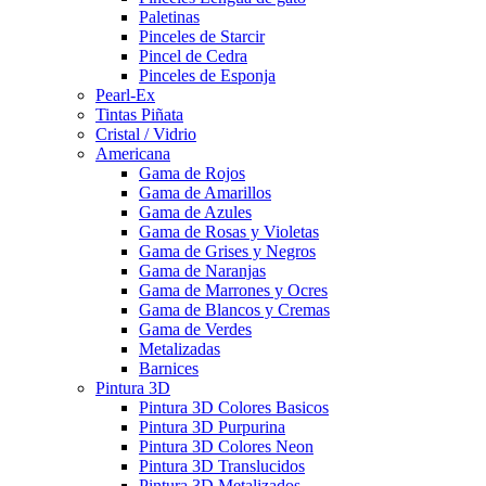
Paletinas
Pinceles de Starcir
Pincel de Cedra
Pinceles de Esponja
Pearl-Ex
Tintas Piñata
Cristal / Vidrio
Americana
Gama de Rojos
Gama de Amarillos
Gama de Azules
Gama de Rosas y Violetas
Gama de Grises y Negros
Gama de Naranjas
Gama de Marrones y Ocres
Gama de Blancos y Cremas
Gama de Verdes
Metalizadas
Barnices
Pintura 3D
Pintura 3D Colores Basicos
Pintura 3D Purpurina
Pintura 3D Colores Neon
Pintura 3D Translucidos
Pintura 3D Metalizados