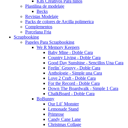
Kits Creativos Para niños
Plastilina de modelaje
Becks
Revistas Modelaje
Packs de colores de Arcilla polimerica
Complementos
Porcelana Fria
Scrapbooking
Papeles Para Scrapbooking
We R Memory Keepers
Baby Mine - Doble Cara
Country Living - Doble Cara
Good Day Sunshine - Sencillos Una Cara
Feelin´ Groovy - Doble Cara
Anthologie - Simple una Cara
Love 2 Craft - Doble Cara
For the Record - Doble Cara
Down The Boardwalk - Simple 1 Cara
ChalkBoard - Doble Cara
BoBunny
Our Lil´ Monster
Lemonade Stand
Primrose
Candy Cane Lane
Christmas Collage