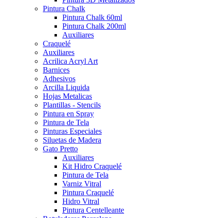
Pintura Chalk
Pintura Chalk 60ml
Pintura Chalk 200ml
Auxiliares
Craquelé
Auxiliares
Acrilica Acryl Art
Barnices
Adhesivos
Arcilla Liquida
Hojas Metalicas
Plantillas - Stencils
Pintura en Spray
Pintura de Tela
Pinturas Especiales
Siluetas de Madera
Gato Pretto
Auxiliares
Kit Hidro Craquelé
Pintura de Tela
Varniz Vitral
Pintura Craquelé
Hidro Vitral
Pintura Centelleante