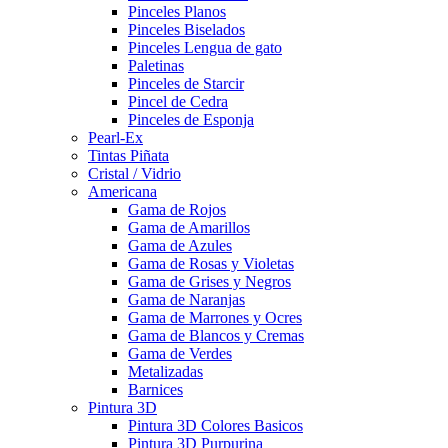
Pinceles Planos
Pinceles Biselados
Pinceles Lengua de gato
Paletinas
Pinceles de Starcir
Pincel de Cedra
Pinceles de Esponja
Pearl-Ex
Tintas Piñata
Cristal / Vidrio
Americana
Gama de Rojos
Gama de Amarillos
Gama de Azules
Gama de Rosas y Violetas
Gama de Grises y Negros
Gama de Naranjas
Gama de Marrones y Ocres
Gama de Blancos y Cremas
Gama de Verdes
Metalizadas
Barnices
Pintura 3D
Pintura 3D Colores Basicos
Pintura 3D Purpurina