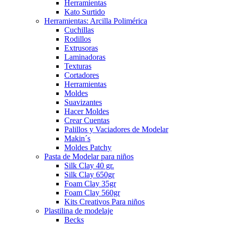
Herramientas
Kato Surtido
Herramientas: Arcilla Polimérica
Cuchillas
Rodillos
Extrusoras
Laminadoras
Texturas
Cortadores
Herramientas
Moldes
Suavizantes
Hacer Moldes
Crear Cuentas
Palillos y Vaciadores de Modelar
Makin´s
Moldes Patchy
Pasta de Modelar para niños
Silk Clay 40 gr.
Silk Clay 650gr
Foam Clay 35gr
Foam Clay 560gr
Kits Creativos Para niños
Plastilina de modelaje
Becks