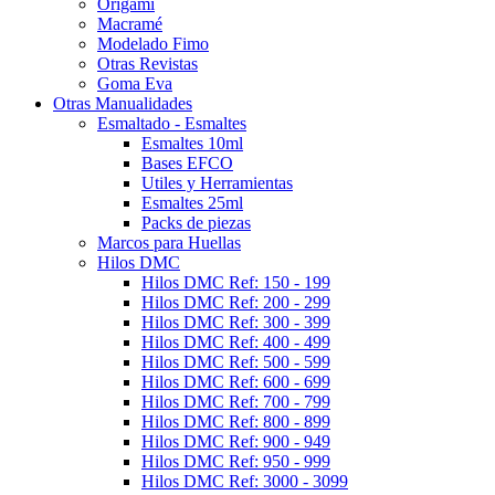
Origami
Macramé
Modelado Fimo
Otras Revistas
Goma Eva
Otras Manualidades
Esmaltado - Esmaltes
Esmaltes 10ml
Bases EFCO
Utiles y Herramientas
Esmaltes 25ml
Packs de piezas
Marcos para Huellas
Hilos DMC
Hilos DMC Ref: 150 - 199
Hilos DMC Ref: 200 - 299
Hilos DMC Ref: 300 - 399
Hilos DMC Ref: 400 - 499
Hilos DMC Ref: 500 - 599
Hilos DMC Ref: 600 - 699
Hilos DMC Ref: 700 - 799
Hilos DMC Ref: 800 - 899
Hilos DMC Ref: 900 - 949
Hilos DMC Ref: 950 - 999
Hilos DMC Ref: 3000 - 3099