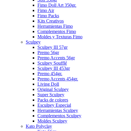
Fimo Doll Art 350gr.
Fimo Air
Fimo Packs
Kits Creativos
Herramientas Fimo
Complementos Fimo
Moldes y Texturas Fimo
Sculpey
Sculpey III 57gr
Premo 56gr
Premo Accents 56gr
Sculpey Soufflé
Sculpey III 453gr
Premo 454gr.
Premo Accents 454gr.
Living Doll
Original Sculpey
Super Sculpey
Packs de colores
Esculpey Especial
Herramientas Sculpey
Complementos Sculpey
Moldes Sculpey
Kato Polyclay