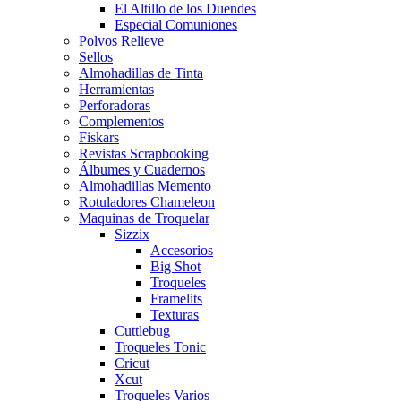
El Altillo de los Duendes
Especial Comuniones
Polvos Relieve
Sellos
Almohadillas de Tinta
Herramientas
Perforadoras
Complementos
Fiskars
Revistas Scrapbooking
Álbumes y Cuadernos
Almohadillas Memento
Rotuladores Chameleon
Maquinas de Troquelar
Sizzix
Accesorios
Big Shot
Troqueles
Framelits
Texturas
Cuttlebug
Troqueles Tonic
Cricut
Xcut
Troqueles Varios