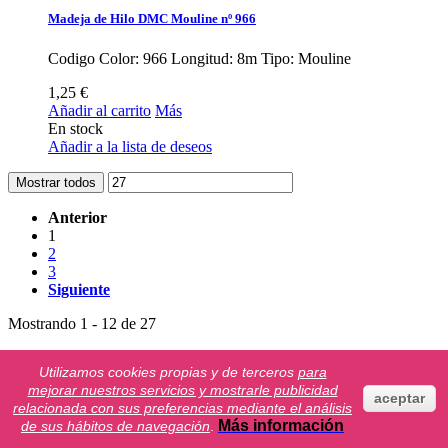
Madeja de Hilo DMC Mouline nº 966
Codigo Color: 966 Longitud: 8m Tipo: Mouline
1,25 €
Añadir al carrito
Más
En stock
Añadir a la lista de deseos
Mostrar todos
Anterior
1
2
3
Siguiente
Mostrando 1 - 12 de 27
Información
Utilizamos cookies propias y de terceros
para
mejorar nuestros servicios y mostrarle publicidad
aceptar
Aviso legal
relacionada con sus preferencias mediante el análisis
Condiciones
Más información
de sus hábitos de navegación
.
Envío y entrega