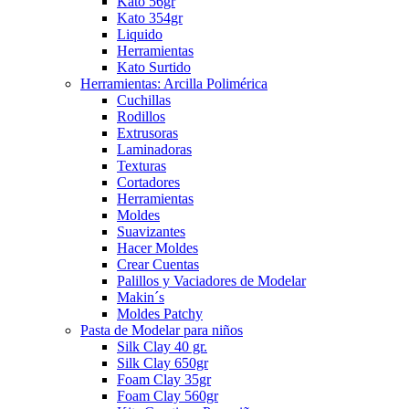
Kato 56gr
Kato 354gr
Liquido
Herramientas
Kato Surtido
Herramientas: Arcilla Polimérica
Cuchillas
Rodillos
Extrusoras
Laminadoras
Texturas
Cortadores
Herramientas
Moldes
Suavizantes
Hacer Moldes
Crear Cuentas
Palillos y Vaciadores de Modelar
Makin´s
Moldes Patchy
Pasta de Modelar para niños
Silk Clay 40 gr.
Silk Clay 650gr
Foam Clay 35gr
Foam Clay 560gr