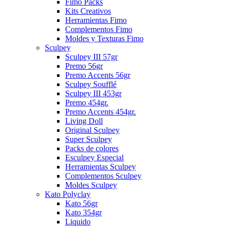
Fimo Packs
Kits Creativos
Herramientas Fimo
Complementos Fimo
Moldes y Texturas Fimo
Sculpey
Sculpey III 57gr
Premo 56gr
Premo Accents 56gr
Sculpey Soufflé
Sculpey III 453gr
Premo 454gr.
Premo Accents 454gr.
Living Doll
Original Sculpey
Super Sculpey
Packs de colores
Esculpey Especial
Herramientas Sculpey
Complementos Sculpey
Moldes Sculpey
Kato Polyclay
Kato 56gr
Kato 354gr
Liquido