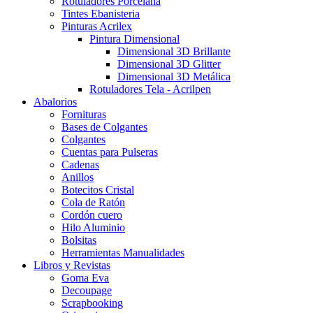
Rotuladores Porcelana
Tintes Ebanisteria
Pinturas Acrilex
Pintura Dimensional
Dimensional 3D Brillante
Dimensional 3D Glitter
Dimensional 3D Metálica
Rotuladores Tela - Acrilpen
Abalorios
Fornituras
Bases de Colgantes
Colgantes
Cuentas para Pulseras
Cadenas
Anillos
Botecitos Cristal
Cola de Ratón
Cordón cuero
Hilo Aluminio
Bolsitas
Herramientas Manualidades
Libros y Revistas
Goma Eva
Decoupage
Scrapbooking