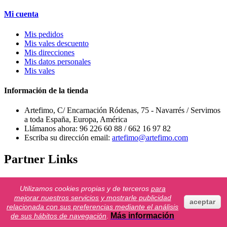
Mi cuenta
Mis pedidos
Mis vales descuento
Mis direcciones
Mis datos personales
Mis vales
Información de la tienda
Artefimo, C/ Encarnación Ródenas, 75 - Navarrés / Servimos
a toda España, Europa, América
Llámanos ahora:
96 226 60 88 / 662 16 97 82
Escriba su dirección email:
artefimo@artefimo.com
Partner Links
togel178.shop
Utilizamos cookies propias y de terceros
para
Colok178
mejorar nuestros servicios y mostrarle publicidad
toto macau hari ini
aceptar
relacionada con sus preferencias mediante el análisis
bandar togel online
Más información
de sus hábitos de navegación
.
neilyoungharvesttime.com
slot bet 200