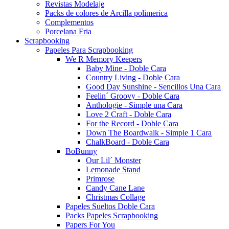
Revistas Modelaje
Packs de colores de Arcilla polimerica
Complementos
Porcelana Fria
Scrapbooking
Papeles Para Scrapbooking
We R Memory Keepers
Baby Mine - Doble Cara
Country Living - Doble Cara
Good Day Sunshine - Sencillos Una Cara
Feelin´ Groovy - Doble Cara
Anthologie - Simple una Cara
Love 2 Craft - Doble Cara
For the Record - Doble Cara
Down The Boardwalk - Simple 1 Cara
ChalkBoard - Doble Cara
BoBunny
Our Lil´ Monster
Lemonade Stand
Primrose
Candy Cane Lane
Christmas Collage
Papeles Sueltos Doble Cara
Packs Papeles Scrapbooking
Papers For You