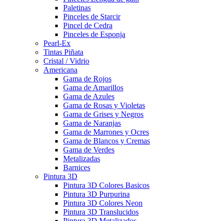
Paletinas
Pinceles de Starcir
Pincel de Cedra
Pinceles de Esponja
Pearl-Ex
Tintas Piñata
Cristal / Vidrio
Americana
Gama de Rojos
Gama de Amarillos
Gama de Azules
Gama de Rosas y Violetas
Gama de Grises y Negros
Gama de Naranjas
Gama de Marrones y Ocres
Gama de Blancos y Cremas
Gama de Verdes
Metalizadas
Barnices
Pintura 3D
Pintura 3D Colores Basicos
Pintura 3D Purpurina
Pintura 3D Colores Neon
Pintura 3D Translucidos
Pintura 3D Metalizados