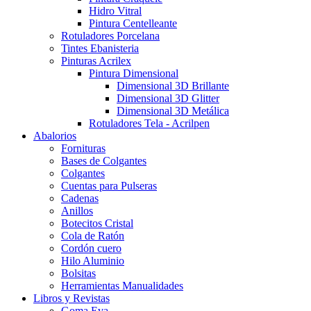
Hidro Vitral
Pintura Centelleante
Rotuladores Porcelana
Tintes Ebanisteria
Pinturas Acrilex
Pintura Dimensional
Dimensional 3D Brillante
Dimensional 3D Glitter
Dimensional 3D Metálica
Rotuladores Tela - Acrilpen
Abalorios
Fornituras
Bases de Colgantes
Colgantes
Cuentas para Pulseras
Cadenas
Anillos
Botecitos Cristal
Cola de Ratón
Cordón cuero
Hilo Aluminio
Bolsitas
Herramientas Manualidades
Libros y Revistas
Goma Eva