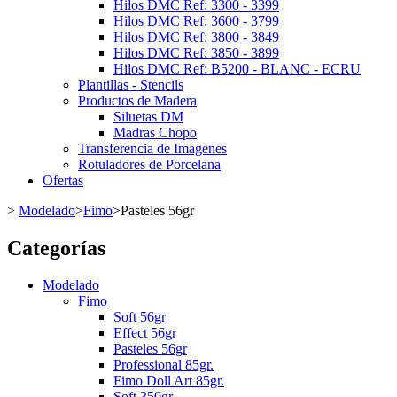
Hilos DMC Ref: 3300 - 3399
Hilos DMC Ref: 3600 - 3799
Hilos DMC Ref: 3800 - 3849
Hilos DMC Ref: 3850 - 3899
Hilos DMC Ref: B5200 - BLANC - ECRU
Plantillas - Stencils
Productos de Madera
Siluetas DM
Madras Chopo
Transferencia de Imagenes
Rotuladores de Porcelana
Ofertas
>
Modelado
>
Fimo
>
Pasteles 56gr
Categorías
Modelado
Fimo
Soft 56gr
Effect 56gr
Pasteles 56gr
Professional 85gr.
Fimo Doll Art 85gr.
Soft 350gr