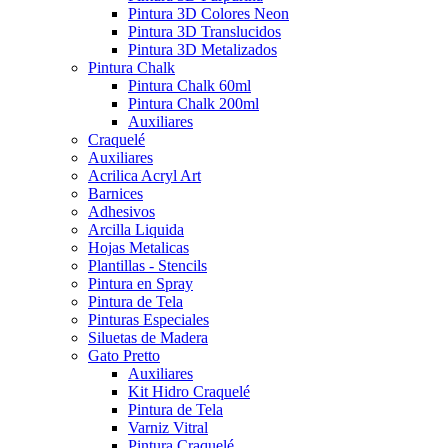
Pintura 3D Colores Neon
Pintura 3D Translucidos
Pintura 3D Metalizados
Pintura Chalk
Pintura Chalk 60ml
Pintura Chalk 200ml
Auxiliares
Craquelé
Auxiliares
Acrilica Acryl Art
Barnices
Adhesivos
Arcilla Liquida
Hojas Metalicas
Plantillas - Stencils
Pintura en Spray
Pintura de Tela
Pinturas Especiales
Siluetas de Madera
Gato Pretto
Auxiliares
Kit Hidro Craquelé
Pintura de Tela
Varniz Vitral
Pintura Craquelé