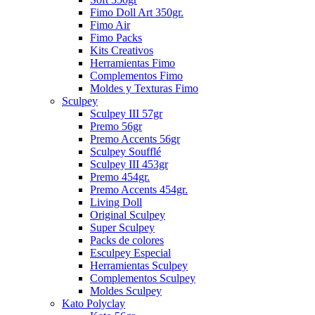
Fimo Doll Art 350gr.
Fimo Air
Fimo Packs
Kits Creativos
Herramientas Fimo
Complementos Fimo
Moldes y Texturas Fimo
Sculpey
Sculpey III 57gr
Premo 56gr
Premo Accents 56gr
Sculpey Soufflé
Sculpey III 453gr
Premo 454gr.
Premo Accents 454gr.
Living Doll
Original Sculpey
Super Sculpey
Packs de colores
Esculpey Especial
Herramientas Sculpey
Complementos Sculpey
Moldes Sculpey
Kato Polyclay