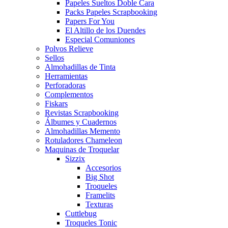
Papeles Sueltos Doble Cara
Packs Papeles Scrapbooking
Papers For You
El Altillo de los Duendes
Especial Comuniones
Polvos Relieve
Sellos
Almohadillas de Tinta
Herramientas
Perforadoras
Complementos
Fiskars
Revistas Scrapbooking
Álbumes y Cuadernos
Almohadillas Memento
Rotuladores Chameleon
Maquinas de Troquelar
Sizzix
Accesorios
Big Shot
Troqueles
Framelits
Texturas
Cuttlebug
Troqueles Tonic