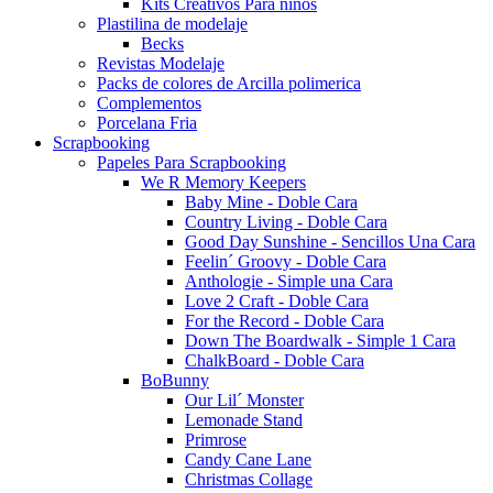
Kits Creativos Para niños
Plastilina de modelaje
Becks
Revistas Modelaje
Packs de colores de Arcilla polimerica
Complementos
Porcelana Fria
Scrapbooking
Papeles Para Scrapbooking
We R Memory Keepers
Baby Mine - Doble Cara
Country Living - Doble Cara
Good Day Sunshine - Sencillos Una Cara
Feelin´ Groovy - Doble Cara
Anthologie - Simple una Cara
Love 2 Craft - Doble Cara
For the Record - Doble Cara
Down The Boardwalk - Simple 1 Cara
ChalkBoard - Doble Cara
BoBunny
Our Lil´ Monster
Lemonade Stand
Primrose
Candy Cane Lane
Christmas Collage