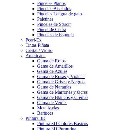
Pinceles Planos
Pinceles Biselados
Pinceles Lengua de gato
Paletinas
Pinceles de Starcir
Pincel de Cedra
Pinceles de Esponja
Pearl-Ex
Tintas Piñata
Cristal / Vidrio
Americana
Gama de Rojos
Gama de Amarillos
Gama de Azules
Gama de Rosas y Violetas
Gama de Grises y Negros
Gama de Naranjas
Gama de Marrones y Ocres
Gama de Blancos y Cremas
Gama de Verdes
Metalizadas
Barnices
Pintura 3D
Pintura 3D Colores Basicos
Pintura 3D Purpurina