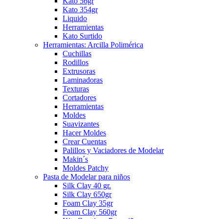
Kato 56gr
Kato 354gr
Liquido
Herramientas
Kato Surtido
Herramientas: Arcilla Polimérica
Cuchillas
Rodillos
Extrusoras
Laminadoras
Texturas
Cortadores
Herramientas
Moldes
Suavizantes
Hacer Moldes
Crear Cuentas
Palillos y Vaciadores de Modelar
Makin´s
Moldes Patchy
Pasta de Modelar para niños
Silk Clay 40 gr.
Silk Clay 650gr
Foam Clay 35gr
Foam Clay 560gr