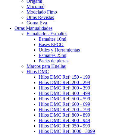
Origami
Macramé
Modelado Fimo
Otras Revistas
Goma Eva
Otras Manualidades
Esmaltado - Esmaltes
Esmaltes 10ml
Bases EFCO
Utiles y Herramientas
Esmaltes 25ml
Packs de piezas
Marcos para Huellas
Hilos DMC
Hilos DMC Ref: 150 - 199
Hilos DMC Ref: 200 - 299
Hilos DMC Ref: 300 - 399
Hilos DMC Ref: 400 - 499
Hilos DMC Ref: 500 - 599
Hilos DMC Ref: 600 - 699
Hilos DMC Ref: 700 - 799
Hilos DMC Ref: 800 - 899
Hilos DMC Ref: 900 - 949
Hilos DMC Ref: 950 - 999
Hilos DMC Ref: 3000 - 3099