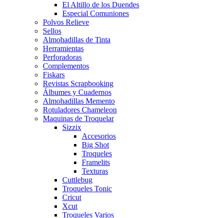
El Altillo de los Duendes
Especial Comuniones
Polvos Relieve
Sellos
Almohadillas de Tinta
Herramientas
Perforadoras
Complementos
Fiskars
Revistas Scrapbooking
Álbumes y Cuadernos
Almohadillas Memento
Rotuladores Chameleon
Maquinas de Troquelar
Sizzix
Accesorios
Big Shot
Troqueles
Framelits
Texturas
Cuttlebug
Troqueles Tonic
Cricut
Xcut
Troqueles Varios