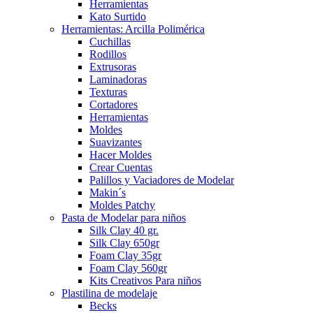
Herramientas
Kato Surtido
Herramientas: Arcilla Polimérica
Cuchillas
Rodillos
Extrusoras
Laminadoras
Texturas
Cortadores
Herramientas
Moldes
Suavizantes
Hacer Moldes
Crear Cuentas
Palillos y Vaciadores de Modelar
Makin´s
Moldes Patchy
Pasta de Modelar para niños
Silk Clay 40 gr.
Silk Clay 650gr
Foam Clay 35gr
Foam Clay 560gr
Kits Creativos Para niños
Plastilina de modelaje
Becks