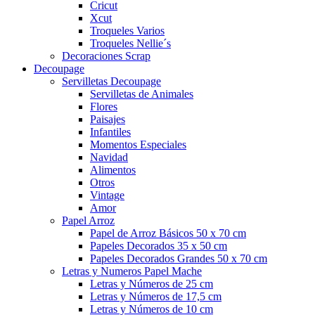
Cricut
Xcut
Troqueles Varios
Troqueles Nellie´s
Decoraciones Scrap
Decoupage
Servilletas Decoupage
Servilletas de Animales
Flores
Paisajes
Infantiles
Momentos Especiales
Navidad
Alimentos
Otros
Vintage
Amor
Papel Arroz
Papel de Arroz Básicos 50 x 70 cm
Papeles Decorados 35 x 50 cm
Papeles Decorados Grandes 50 x 70 cm
Letras y Numeros Papel Mache
Letras y Números de 25 cm
Letras y Números de 17,5 cm
Letras y Números de 10 cm