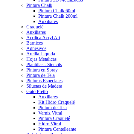
Pintura Chalk
Pintura Chalk 60ml
Pintura Chalk 200ml
Auxiliares
Craquelé
Auxiliares
Acrilica Acryl Art
Barnices
Adhesivos
Arcilla Liquida
Hojas Metalicas
Plantillas - Stencils
Pintura en Spray
Pintura de Tela
Pinturas Especiales
Siluetas de Madera
Gato Pretto
Auxiliares
Kit Hidro Craquelé
Pintura de Tela
Varniz Vitral
Pintura Craquelé
Hidro Vitral
Pintura Centelleante