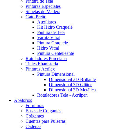
Pintura de Tela
Pinturas Especiales
Siluetas de Madera
Gato Pretto
Auxiliares
Kit Hidro Craquelé
Pintura de Tela
Varniz Vitral
Pintura Craquelé
Hidro Vitral
Pintura Centelleante
Rotuladores Porcelana
Tintes Ebanisteria
Pinturas Acrilex
Pintura Dimensional
Dimensional 3D Brillante
Dimensional 3D Glitter
Dimensional 3D Metálica
Rotuladores Tela - Acrilpen
Abalorios
Fornituras
Bases de Colgantes
Colgantes
Cuentas para Pulseras
Cadenas