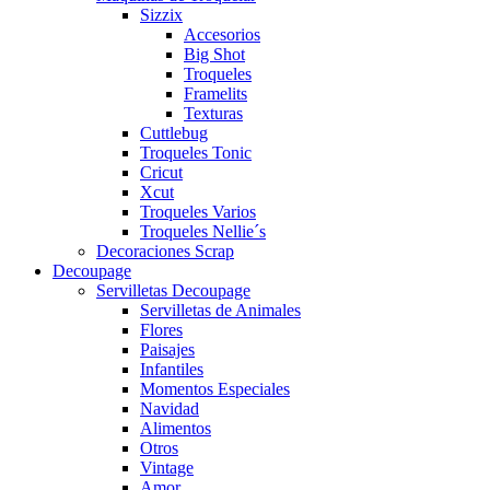
Sizzix
Accesorios
Big Shot
Troqueles
Framelits
Texturas
Cuttlebug
Troqueles Tonic
Cricut
Xcut
Troqueles Varios
Troqueles Nellie´s
Decoraciones Scrap
Decoupage
Servilletas Decoupage
Servilletas de Animales
Flores
Paisajes
Infantiles
Momentos Especiales
Navidad
Alimentos
Otros
Vintage
Amor