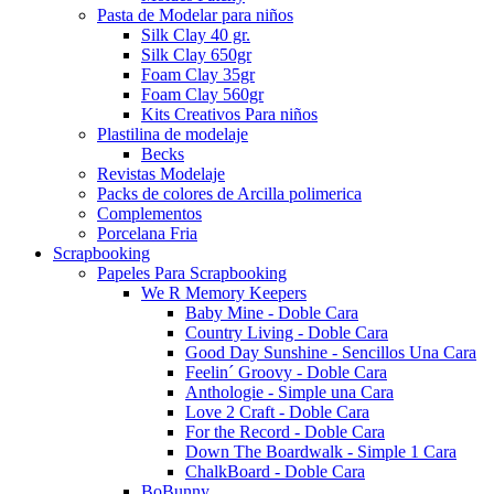
Pasta de Modelar para niños
Silk Clay 40 gr.
Silk Clay 650gr
Foam Clay 35gr
Foam Clay 560gr
Kits Creativos Para niños
Plastilina de modelaje
Becks
Revistas Modelaje
Packs de colores de Arcilla polimerica
Complementos
Porcelana Fria
Scrapbooking
Papeles Para Scrapbooking
We R Memory Keepers
Baby Mine - Doble Cara
Country Living - Doble Cara
Good Day Sunshine - Sencillos Una Cara
Feelin´ Groovy - Doble Cara
Anthologie - Simple una Cara
Love 2 Craft - Doble Cara
For the Record - Doble Cara
Down The Boardwalk - Simple 1 Cara
ChalkBoard - Doble Cara
BoBunny