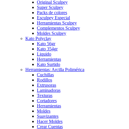
Original Sculpey
Super Sculpey
Packs de colores
Esculpey Especial
Herramientas Sculpey
Complementos Sculpey
Moldes Sculpey
Kato Polyclay
Kato 56gr
Kato 354gr
Liquido
Herramientas
Kato Surtido
Herramientas: Arcilla Polimérica
Cuchillas
Rodillos
Extrusoras
Laminadoras
Texturas
Cortadores
Herramientas
Moldes
Suavizantes
Hacer Moldes
Crear Cuentas