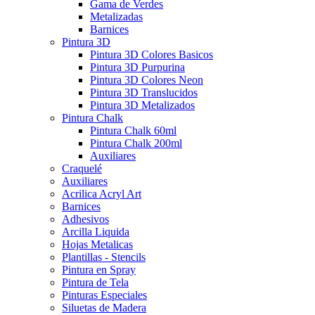
Gama de Verdes
Metalizadas
Barnices
Pintura 3D
Pintura 3D Colores Basicos
Pintura 3D Purpurina
Pintura 3D Colores Neon
Pintura 3D Translucidos
Pintura 3D Metalizados
Pintura Chalk
Pintura Chalk 60ml
Pintura Chalk 200ml
Auxiliares
Craquelé
Auxiliares
Acrilica Acryl Art
Barnices
Adhesivos
Arcilla Liquida
Hojas Metalicas
Plantillas - Stencils
Pintura en Spray
Pintura de Tela
Pinturas Especiales
Siluetas de Madera