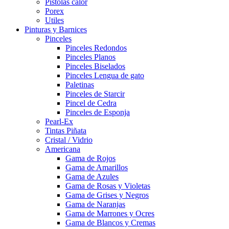
Pistolas calor
Porex
Utiles
Pinturas y Barnices
Pinceles
Pinceles Redondos
Pinceles Planos
Pinceles Biselados
Pinceles Lengua de gato
Paletinas
Pinceles de Starcir
Pincel de Cedra
Pinceles de Esponja
Pearl-Ex
Tintas Piñata
Cristal / Vidrio
Americana
Gama de Rojos
Gama de Amarillos
Gama de Azules
Gama de Rosas y Violetas
Gama de Grises y Negros
Gama de Naranjas
Gama de Marrones y Ocres
Gama de Blancos y Cremas