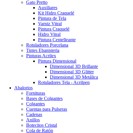
Gato Pretto
Auxiliares
Kit Hidro Craquelé
Pintura de Tela
Varniz Vitral
Pintura Craquelé
Hidro Vitral
Pintura Centelleante
Rotuladores Porcelana
Tintes Ebanisteria
Pinturas Acrilex
Pintura Dimensional
Dimensional 3D Brillante
Dimensional 3D Glitter
Dimensional 3D Metálica
Rotuladores Tela - Acrilpen
Abalorios
Fornituras
Bases de Colgantes
Colgantes
Cuentas para Pulseras
Cadenas
Anillos
Botecitos Cristal
Cola de Ratón