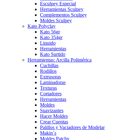
Esculpey Especial
Herramientas Sculpey
Complementos Sculpey
Moldes Sculpey
Kato Polyclay
Kato 56gr
Kato 354gr
Liquido
Herramientas
Kato Surtido
Herramientas: Arcilla Polimérica
Cuchillas
Rodillos
Extrusoras
Laminadoras
Texturas
Cortadores
Herramientas
Moldes
Suavizantes
Hacer Moldes
Crear Cuentas
Palillos y Vaciadores de Modelar
Makin´s
Moldes Patchy