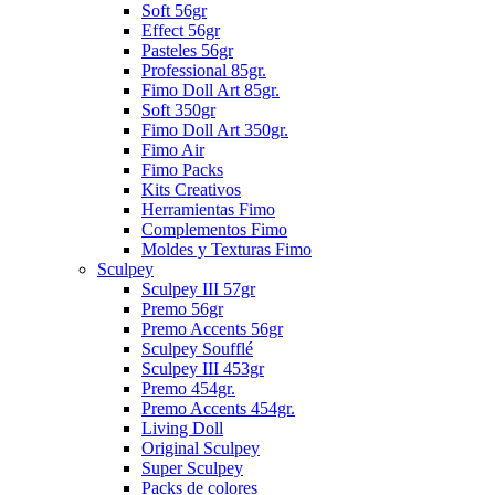
Soft 56gr
Effect 56gr
Pasteles 56gr
Professional 85gr.
Fimo Doll Art 85gr.
Soft 350gr
Fimo Doll Art 350gr.
Fimo Air
Fimo Packs
Kits Creativos
Herramientas Fimo
Complementos Fimo
Moldes y Texturas Fimo
Sculpey
Sculpey III 57gr
Premo 56gr
Premo Accents 56gr
Sculpey Soufflé
Sculpey III 453gr
Premo 454gr.
Premo Accents 454gr.
Living Doll
Original Sculpey
Super Sculpey
Packs de colores