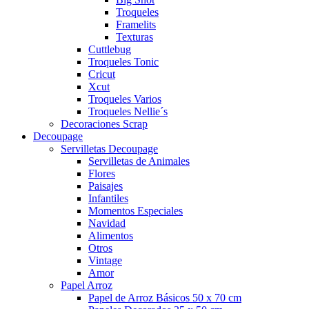
Troqueles
Framelits
Texturas
Cuttlebug
Troqueles Tonic
Cricut
Xcut
Troqueles Varios
Troqueles Nellie´s
Decoraciones Scrap
Decoupage
Servilletas Decoupage
Servilletas de Animales
Flores
Paisajes
Infantiles
Momentos Especiales
Navidad
Alimentos
Otros
Vintage
Amor
Papel Arroz
Papel de Arroz Básicos 50 x 70 cm