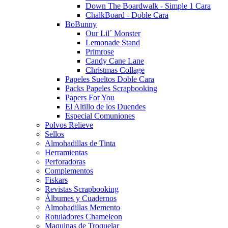
Down The Boardwalk - Simple 1 Cara
ChalkBoard - Doble Cara
BoBunny
Our Lil´ Monster
Lemonade Stand
Primrose
Candy Cane Lane
Christmas Collage
Papeles Sueltos Doble Cara
Packs Papeles Scrapbooking
Papers For You
El Altillo de los Duendes
Especial Comuniones
Polvos Relieve
Sellos
Almohadillas de Tinta
Herramientas
Perforadoras
Complementos
Fiskars
Revistas Scrapbooking
Álbumes y Cuadernos
Almohadillas Memento
Rotuladores Chameleon
Maquinas de Troquelar