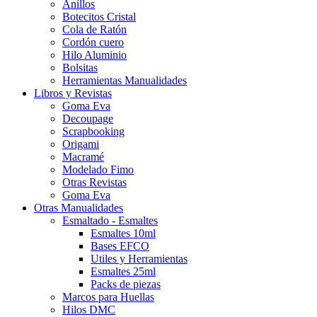
Anillos
Botecitos Cristal
Cola de Ratón
Cordón cuero
Hilo Aluminio
Bolsitas
Herramientas Manualidades
Libros y Revistas
Goma Eva
Decoupage
Scrapbooking
Origami
Macramé
Modelado Fimo
Otras Revistas
Goma Eva
Otras Manualidades
Esmaltado - Esmaltes
Esmaltes 10ml
Bases EFCO
Utiles y Herramientas
Esmaltes 25ml
Packs de piezas
Marcos para Huellas
Hilos DMC