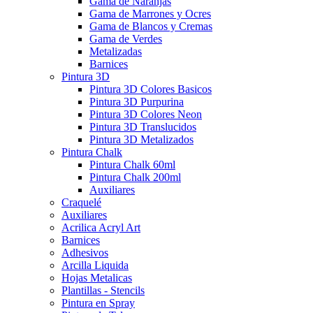
Gama de Naranjas
Gama de Marrones y Ocres
Gama de Blancos y Cremas
Gama de Verdes
Metalizadas
Barnices
Pintura 3D
Pintura 3D Colores Basicos
Pintura 3D Purpurina
Pintura 3D Colores Neon
Pintura 3D Translucidos
Pintura 3D Metalizados
Pintura Chalk
Pintura Chalk 60ml
Pintura Chalk 200ml
Auxiliares
Craquelé
Auxiliares
Acrilica Acryl Art
Barnices
Adhesivos
Arcilla Liquida
Hojas Metalicas
Plantillas - Stencils
Pintura en Spray