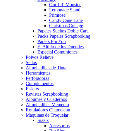
Our Lil´ Monster
Lemonade Stand
Primrose
Candy Cane Lane
Christmas Collage
Papeles Sueltos Doble Cara
Packs Papeles Scrapbooking
Papers For You
El Altillo de los Duendes
Especial Comuniones
Polvos Relieve
Sellos
Almohadillas de Tinta
Herramientas
Perforadoras
Complementos
Fiskars
Revistas Scrapbooking
Álbumes y Cuadernos
Almohadillas Memento
Rotuladores Chameleon
Maquinas de Troquelar
Sizzix
Accesorios
Big Shot