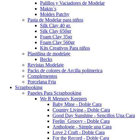
Palillos y Vaciadores de Modelar
Makin´s
Moldes Patchy
Pasta de Modelar para niños
Silk Clay 40 gr.
Silk Clay 650gr
Foam Clay 35gr
Foam Clay 560gr
Kits Creativos Para niños
Plastilina de modelaje
Becks
Revistas Modelaje
Packs de colores de Arcilla polimerica
Complementos
Porcelana Fria
Scrapbooking
Papeles Para Scrapbooking
We R Memory Keepers
Baby Mine - Doble Cara
Country Living - Doble Cara
Good Day Sunshine - Sencillos Una Cara
Feelin´ Groovy - Doble Cara
Anthologie - Simple una Cara
Love 2 Craft - Doble Cara
For the Record - Doble Cara