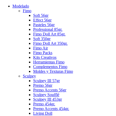
Modelado
Fimo
Soft 56gr
Effect 56gr
Pasteles 56gr
Professional 85gr.
Fimo Doll Art 85gr.
Soft 350gr
Fimo Doll Art 350gr.
Fimo Air
Fimo Packs
Kits Creativos
Herramientas Fimo
Complementos Fimo
Moldes y Texturas Fimo
Sculpey
Sculpey III 57gr
Premo 56gr
Premo Accents 56gr
Sculpey Soufflé
Sculpey III 453gr
Premo 454gr.
Premo Accents 454gr.
Living Doll