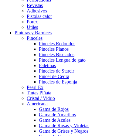
Revistas
Adhesivos
Pistolas calor
Porex
Utiles
Pinturas y Barnices
Pinceles
Pinceles Redondos
Pinceles Planos
Pinceles Biselados
Pinceles Lengua de gato
Paletinas
Pinceles de Starcir
Pincel de Cedra
Pinceles de Esponja
Pearl-Ex
Tintas Piñata
Cristal / Vidrio
Americana
Gama de Rojos
Gama de Amarillos
Gama de Azules
Gama de Rosas y Violetas
Gama de Grises y Negros