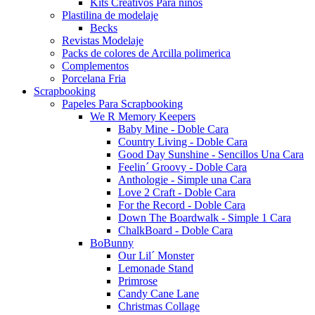
Kits Creativos Para niños
Plastilina de modelaje
Becks
Revistas Modelaje
Packs de colores de Arcilla polimerica
Complementos
Porcelana Fria
Scrapbooking
Papeles Para Scrapbooking
We R Memory Keepers
Baby Mine - Doble Cara
Country Living - Doble Cara
Good Day Sunshine - Sencillos Una Cara
Feelin´ Groovy - Doble Cara
Anthologie - Simple una Cara
Love 2 Craft - Doble Cara
For the Record - Doble Cara
Down The Boardwalk - Simple 1 Cara
ChalkBoard - Doble Cara
BoBunny
Our Lil´ Monster
Lemonade Stand
Primrose
Candy Cane Lane
Christmas Collage