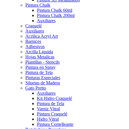
Pintura Chalk
Pintura Chalk 60ml
Pintura Chalk 200ml
Auxiliares
Craquelé
Auxiliares
Acrilica Acryl Art
Barnices
Adhesivos
Arcilla Liquida
Hojas Metalicas
Plantillas - Stencils
Pintura en Spray
Pintura de Tela
Pinturas Especiales
Siluetas de Madera
Gato Pretto
Auxiliares
Kit Hidro Craquelé
Pintura de Tela
Varniz Vitral
Pintura Craquelé
Hidro Vitral
Pintura Centelleante