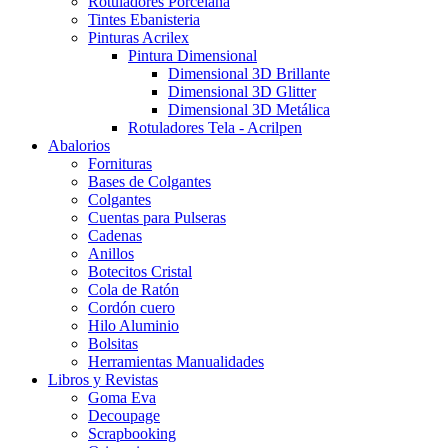
Rotuladores Porcelana
Tintes Ebanisteria
Pinturas Acrilex
Pintura Dimensional
Dimensional 3D Brillante
Dimensional 3D Glitter
Dimensional 3D Metálica
Rotuladores Tela - Acrilpen
Abalorios
Fornituras
Bases de Colgantes
Colgantes
Cuentas para Pulseras
Cadenas
Anillos
Botecitos Cristal
Cola de Ratón
Cordón cuero
Hilo Aluminio
Bolsitas
Herramientas Manualidades
Libros y Revistas
Goma Eva
Decoupage
Scrapbooking