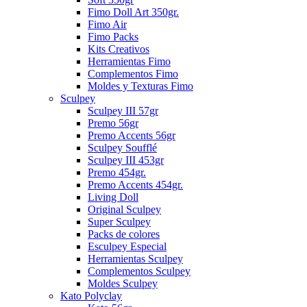
Fimo Doll Art 350gr.
Fimo Air
Fimo Packs
Kits Creativos
Herramientas Fimo
Complementos Fimo
Moldes y Texturas Fimo
Sculpey
Sculpey III 57gr
Premo 56gr
Premo Accents 56gr
Sculpey Soufflé
Sculpey III 453gr
Premo 454gr.
Premo Accents 454gr.
Living Doll
Original Sculpey
Super Sculpey
Packs de colores
Esculpey Especial
Herramientas Sculpey
Complementos Sculpey
Moldes Sculpey
Kato Polyclay