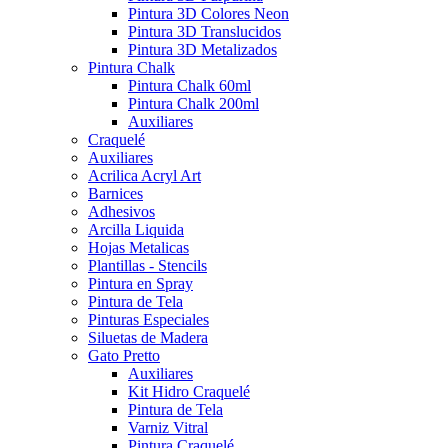
Pintura 3D Colores Neon
Pintura 3D Translucidos
Pintura 3D Metalizados
Pintura Chalk
Pintura Chalk 60ml
Pintura Chalk 200ml
Auxiliares
Craquelé
Auxiliares
Acrilica Acryl Art
Barnices
Adhesivos
Arcilla Liquida
Hojas Metalicas
Plantillas - Stencils
Pintura en Spray
Pintura de Tela
Pinturas Especiales
Siluetas de Madera
Gato Pretto
Auxiliares
Kit Hidro Craquelé
Pintura de Tela
Varniz Vitral
Pintura Craquelé