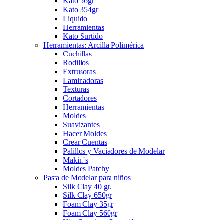
Kato 56gr
Kato 354gr
Liquido
Herramientas
Kato Surtido
Herramientas: Arcilla Polimérica
Cuchillas
Rodillos
Extrusoras
Laminadoras
Texturas
Cortadores
Herramientas
Moldes
Suavizantes
Hacer Moldes
Crear Cuentas
Palillos y Vaciadores de Modelar
Makin´s
Moldes Patchy
Pasta de Modelar para niños
Silk Clay 40 gr.
Silk Clay 650gr
Foam Clay 35gr
Foam Clay 560gr