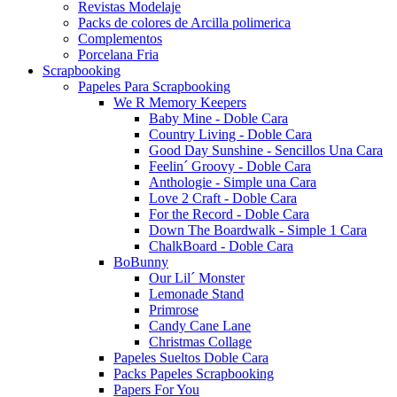
Revistas Modelaje
Packs de colores de Arcilla polimerica
Complementos
Porcelana Fria
Scrapbooking
Papeles Para Scrapbooking
We R Memory Keepers
Baby Mine - Doble Cara
Country Living - Doble Cara
Good Day Sunshine - Sencillos Una Cara
Feelin´ Groovy - Doble Cara
Anthologie - Simple una Cara
Love 2 Craft - Doble Cara
For the Record - Doble Cara
Down The Boardwalk - Simple 1 Cara
ChalkBoard - Doble Cara
BoBunny
Our Lil´ Monster
Lemonade Stand
Primrose
Candy Cane Lane
Christmas Collage
Papeles Sueltos Doble Cara
Packs Papeles Scrapbooking
Papers For You