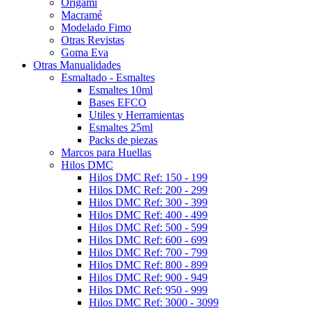
Origami
Macramé
Modelado Fimo
Otras Revistas
Goma Eva
Otras Manualidades
Esmaltado - Esmaltes
Esmaltes 10ml
Bases EFCO
Utiles y Herramientas
Esmaltes 25ml
Packs de piezas
Marcos para Huellas
Hilos DMC
Hilos DMC Ref: 150 - 199
Hilos DMC Ref: 200 - 299
Hilos DMC Ref: 300 - 399
Hilos DMC Ref: 400 - 499
Hilos DMC Ref: 500 - 599
Hilos DMC Ref: 600 - 699
Hilos DMC Ref: 700 - 799
Hilos DMC Ref: 800 - 899
Hilos DMC Ref: 900 - 949
Hilos DMC Ref: 950 - 999
Hilos DMC Ref: 3000 - 3099