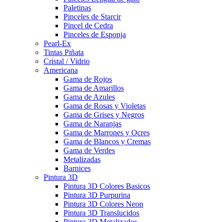
Paletinas
Pinceles de Starcir
Pincel de Cedra
Pinceles de Esponja
Pearl-Ex
Tintas Piñata
Cristal / Vidrio
Americana
Gama de Rojos
Gama de Amarillos
Gama de Azules
Gama de Rosas y Violetas
Gama de Grises y Negros
Gama de Naranjas
Gama de Marrones y Ocres
Gama de Blancos y Cremas
Gama de Verdes
Metalizadas
Barnices
Pintura 3D
Pintura 3D Colores Basicos
Pintura 3D Purpurina
Pintura 3D Colores Neon
Pintura 3D Translucidos
Pintura 3D Metalizados