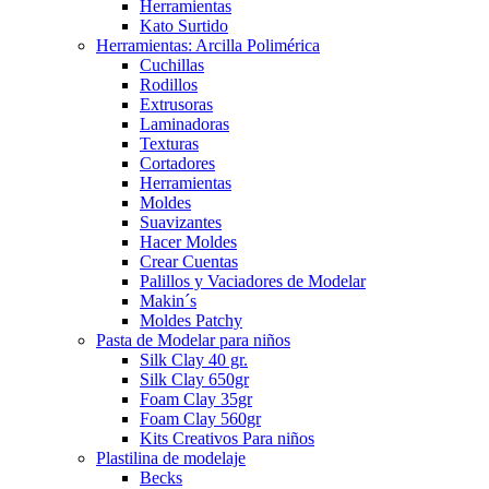
Herramientas
Kato Surtido
Herramientas: Arcilla Polimérica
Cuchillas
Rodillos
Extrusoras
Laminadoras
Texturas
Cortadores
Herramientas
Moldes
Suavizantes
Hacer Moldes
Crear Cuentas
Palillos y Vaciadores de Modelar
Makin´s
Moldes Patchy
Pasta de Modelar para niños
Silk Clay 40 gr.
Silk Clay 650gr
Foam Clay 35gr
Foam Clay 560gr
Kits Creativos Para niños
Plastilina de modelaje
Becks