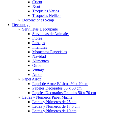
Cricut
Xcut
Troqueles Varios
Troqueles Nellie´s
Decoraciones Scrap
Decoupage
Servilletas Decoupage
Servilletas de Animales
Flores
Paisajes
Infantiles
Momentos Especiales
Navidad
Alimentos
Otros
Vintage
Amor
Papel Arroz
Papel de Arroz Básicos 50 x 70 cm
Papeles Decorados 35 x 50 cm
Papeles Decorados Grandes 50 x 70 cm
Letras y Numeros Papel Mache
Letras y Números de 25 cm
Letras y Números de 17,5 cm
Letras y Números de 10 cm