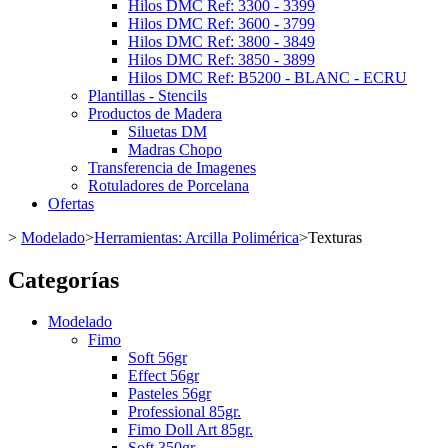
Hilos DMC Ref: 3300 - 3399
Hilos DMC Ref: 3600 - 3799
Hilos DMC Ref: 3800 - 3849
Hilos DMC Ref: 3850 - 3899
Hilos DMC Ref: B5200 - BLANC - ECRU
Plantillas - Stencils
Productos de Madera
Siluetas DM
Madras Chopo
Transferencia de Imagenes
Rotuladores de Porcelana
Ofertas
>
Modelado
>
Herramientas: Arcilla Polimérica
>
Texturas
Categorías
Modelado
Fimo
Soft 56gr
Effect 56gr
Pasteles 56gr
Professional 85gr.
Fimo Doll Art 85gr.
Soft 350gr