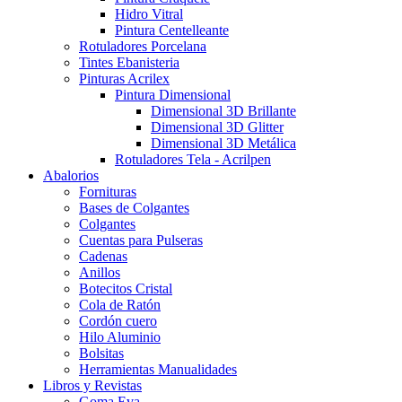
Hidro Vitral
Pintura Centelleante
Rotuladores Porcelana
Tintes Ebanisteria
Pinturas Acrilex
Pintura Dimensional
Dimensional 3D Brillante
Dimensional 3D Glitter
Dimensional 3D Metálica
Rotuladores Tela - Acrilpen
Abalorios
Fornituras
Bases de Colgantes
Colgantes
Cuentas para Pulseras
Cadenas
Anillos
Botecitos Cristal
Cola de Ratón
Cordón cuero
Hilo Aluminio
Bolsitas
Herramientas Manualidades
Libros y Revistas
Goma Eva