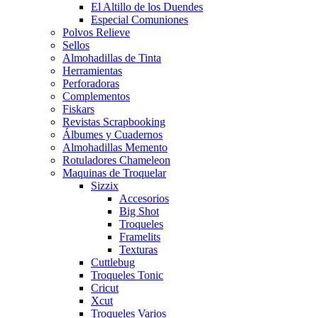
El Altillo de los Duendes
Especial Comuniones
Polvos Relieve
Sellos
Almohadillas de Tinta
Herramientas
Perforadoras
Complementos
Fiskars
Revistas Scrapbooking
Álbumes y Cuadernos
Almohadillas Memento
Rotuladores Chameleon
Maquinas de Troquelar
Sizzix
Accesorios
Big Shot
Troqueles
Framelits
Texturas
Cuttlebug
Troqueles Tonic
Cricut
Xcut
Troqueles Varios