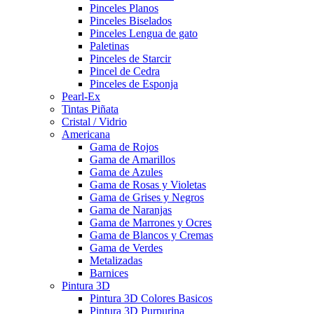
Pinceles Planos
Pinceles Biselados
Pinceles Lengua de gato
Paletinas
Pinceles de Starcir
Pincel de Cedra
Pinceles de Esponja
Pearl-Ex
Tintas Piñata
Cristal / Vidrio
Americana
Gama de Rojos
Gama de Amarillos
Gama de Azules
Gama de Rosas y Violetas
Gama de Grises y Negros
Gama de Naranjas
Gama de Marrones y Ocres
Gama de Blancos y Cremas
Gama de Verdes
Metalizadas
Barnices
Pintura 3D
Pintura 3D Colores Basicos
Pintura 3D Purpurina