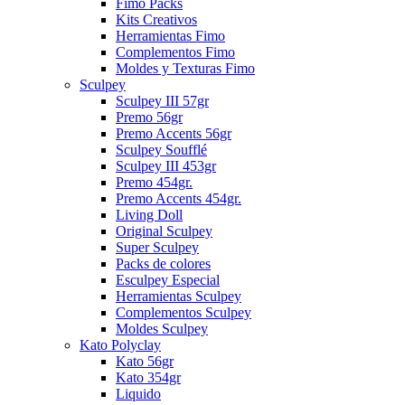
Fimo Packs
Kits Creativos
Herramientas Fimo
Complementos Fimo
Moldes y Texturas Fimo
Sculpey
Sculpey III 57gr
Premo 56gr
Premo Accents 56gr
Sculpey Soufflé
Sculpey III 453gr
Premo 454gr.
Premo Accents 454gr.
Living Doll
Original Sculpey
Super Sculpey
Packs de colores
Esculpey Especial
Herramientas Sculpey
Complementos Sculpey
Moldes Sculpey
Kato Polyclay
Kato 56gr
Kato 354gr
Liquido