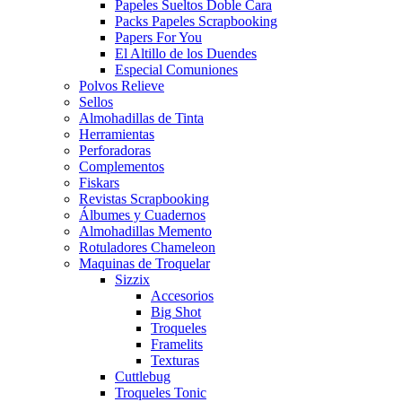
Papeles Sueltos Doble Cara
Packs Papeles Scrapbooking
Papers For You
El Altillo de los Duendes
Especial Comuniones
Polvos Relieve
Sellos
Almohadillas de Tinta
Herramientas
Perforadoras
Complementos
Fiskars
Revistas Scrapbooking
Álbumes y Cuadernos
Almohadillas Memento
Rotuladores Chameleon
Maquinas de Troquelar
Sizzix
Accesorios
Big Shot
Troqueles
Framelits
Texturas
Cuttlebug
Troqueles Tonic