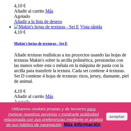
4,10 €
Añadir al carrito
Más
Agotado
Añadir a la lista de deseos
Vista rápida
4,10 €
Makin's hojas de texturas - Set E
Añade texturas realísticas a tus proyectos usando las hojas de
texturas Makin's sobre la arcilla polimérica, presionelas con
las manos sobre esta o métala en la máquina de pasta con la
arcilla para transferir la textura. Cada set contiene 4 texturas.
Set D contiene 4 hojas de texturas: rizos, jersey, diamante, piel
de animal.
4,10 €
Añadir al carrito
Más
Agotado
Añadir a la lista de deseos
Utilizamos cookies propias y de terceros
para
mejorar nuestros servicios y mostrarle publicidad
aceptar
relacionada con sus preferencias mediante el análisis
Vista rápida
Más información
de sus hábitos de navegación
.
13,27 €