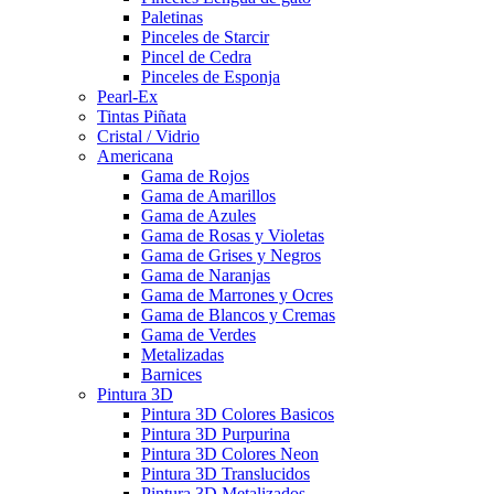
Paletinas
Pinceles de Starcir
Pincel de Cedra
Pinceles de Esponja
Pearl-Ex
Tintas Piñata
Cristal / Vidrio
Americana
Gama de Rojos
Gama de Amarillos
Gama de Azules
Gama de Rosas y Violetas
Gama de Grises y Negros
Gama de Naranjas
Gama de Marrones y Ocres
Gama de Blancos y Cremas
Gama de Verdes
Metalizadas
Barnices
Pintura 3D
Pintura 3D Colores Basicos
Pintura 3D Purpurina
Pintura 3D Colores Neon
Pintura 3D Translucidos
Pintura 3D Metalizados