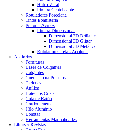
Hidro Vitral
Pintura Centelleante
Rotuladores Porcelana
Tintes Ebanisteria
Pinturas Acrilex
Pintura Dimensional
Dimensional 3D Brillante
Dimensional 3D Glitter
Dimensional 3D Metálica
Rotuladores Tela - Acrilpen
Abalorios
Fornituras
Bases de Colgantes
Colgantes
Cuentas para Pulseras
Cadenas
Anillos
Botecitos Cristal
Cola de Ratón
Cordón cuero
Hilo Aluminio
Bolsitas
Herramientas Manualidades
Libros y Revistas
Goma Eva