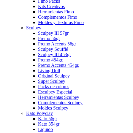
Fimo Packs
Kits Creativos
Herramientas Fimo
Complementos Fimo
Moldes y Texturas Fimo
Sculpey
Sculpey III 57gr
Premo 56gr
Premo Accents 56gr
Sculpey Soufflé
Sculpey III 453gr
Premo 454gr.
Premo Accents 454gr.
Living Doll
Original Sculpey
Super Sculpey
Packs de colores
Esculpey Especial
Herramientas Sculpey
Complementos Sculpey
Moldes Sculpey
Kato Polyclay
Kato 56gr
Kato 354gr
Liquido