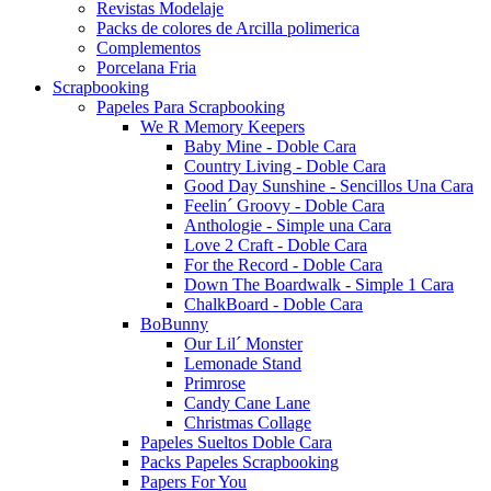
Revistas Modelaje
Packs de colores de Arcilla polimerica
Complementos
Porcelana Fria
Scrapbooking
Papeles Para Scrapbooking
We R Memory Keepers
Baby Mine - Doble Cara
Country Living - Doble Cara
Good Day Sunshine - Sencillos Una Cara
Feelin´ Groovy - Doble Cara
Anthologie - Simple una Cara
Love 2 Craft - Doble Cara
For the Record - Doble Cara
Down The Boardwalk - Simple 1 Cara
ChalkBoard - Doble Cara
BoBunny
Our Lil´ Monster
Lemonade Stand
Primrose
Candy Cane Lane
Christmas Collage
Papeles Sueltos Doble Cara
Packs Papeles Scrapbooking
Papers For You