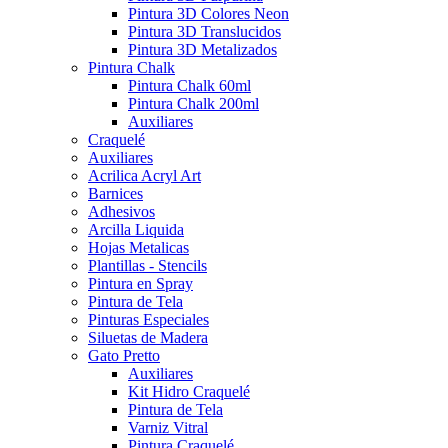
Pintura 3D Colores Neon
Pintura 3D Translucidos
Pintura 3D Metalizados
Pintura Chalk
Pintura Chalk 60ml
Pintura Chalk 200ml
Auxiliares
Craquelé
Auxiliares
Acrilica Acryl Art
Barnices
Adhesivos
Arcilla Liquida
Hojas Metalicas
Plantillas - Stencils
Pintura en Spray
Pintura de Tela
Pinturas Especiales
Siluetas de Madera
Gato Pretto
Auxiliares
Kit Hidro Craquelé
Pintura de Tela
Varniz Vitral
Pintura Craquelé