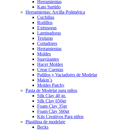
Herramientas
Kato Surtido
Herramientas: Arcilla Polimérica
Cuchillas
Rodillos
Extrusoras
Laminadoras
Texturas
Cortadores
Herramientas
Moldes
Suavizantes
Hacer Moldes
Crear Cuentas
Palillos y Vaciadores de Modelar
Makin´s
Moldes Patchy
Pasta de Modelar para niños
Silk Clay 40 gr.
Silk Clay 650gr
Foam Clay 35gr
Foam Clay 560gr
Kits Creativos Para niños
Plastilina de modelaje
Becks