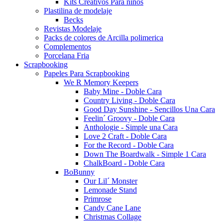
Kits Creativos Para niños
Plastilina de modelaje
Becks
Revistas Modelaje
Packs de colores de Arcilla polimerica
Complementos
Porcelana Fria
Scrapbooking
Papeles Para Scrapbooking
We R Memory Keepers
Baby Mine - Doble Cara
Country Living - Doble Cara
Good Day Sunshine - Sencillos Una Cara
Feelin´ Groovy - Doble Cara
Anthologie - Simple una Cara
Love 2 Craft - Doble Cara
For the Record - Doble Cara
Down The Boardwalk - Simple 1 Cara
ChalkBoard - Doble Cara
BoBunny
Our Lil´ Monster
Lemonade Stand
Primrose
Candy Cane Lane
Christmas Collage