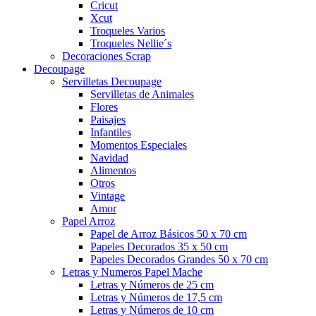
Cricut
Xcut
Troqueles Varios
Troqueles Nellie´s
Decoraciones Scrap
Decoupage
Servilletas Decoupage
Servilletas de Animales
Flores
Paisajes
Infantiles
Momentos Especiales
Navidad
Alimentos
Otros
Vintage
Amor
Papel Arroz
Papel de Arroz Básicos 50 x 70 cm
Papeles Decorados 35 x 50 cm
Papeles Decorados Grandes 50 x 70 cm
Letras y Numeros Papel Mache
Letras y Números de 25 cm
Letras y Números de 17,5 cm
Letras y Números de 10 cm