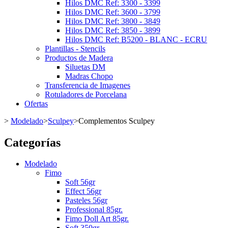
Hilos DMC Ref: 3300 - 3399
Hilos DMC Ref: 3600 - 3799
Hilos DMC Ref: 3800 - 3849
Hilos DMC Ref: 3850 - 3899
Hilos DMC Ref: B5200 - BLANC - ECRU
Plantillas - Stencils
Productos de Madera
Siluetas DM
Madras Chopo
Transferencia de Imagenes
Rotuladores de Porcelana
Ofertas
>
Modelado
>
Sculpey
>
Complementos Sculpey
Categorías
Modelado
Fimo
Soft 56gr
Effect 56gr
Pasteles 56gr
Professional 85gr.
Fimo Doll Art 85gr.
Soft 350gr