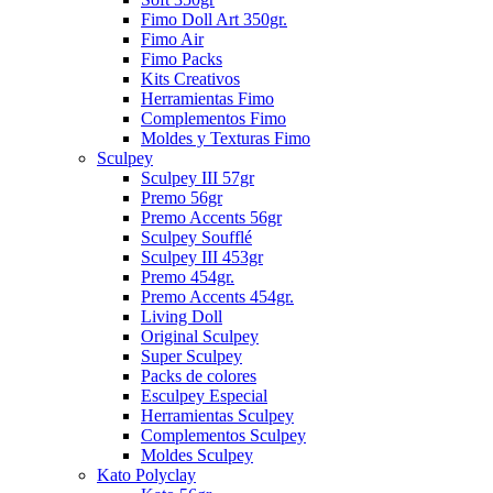
Fimo Doll Art 350gr.
Fimo Air
Fimo Packs
Kits Creativos
Herramientas Fimo
Complementos Fimo
Moldes y Texturas Fimo
Sculpey
Sculpey III 57gr
Premo 56gr
Premo Accents 56gr
Sculpey Soufflé
Sculpey III 453gr
Premo 454gr.
Premo Accents 454gr.
Living Doll
Original Sculpey
Super Sculpey
Packs de colores
Esculpey Especial
Herramientas Sculpey
Complementos Sculpey
Moldes Sculpey
Kato Polyclay