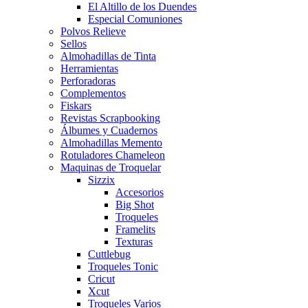
El Altillo de los Duendes
Especial Comuniones
Polvos Relieve
Sellos
Almohadillas de Tinta
Herramientas
Perforadoras
Complementos
Fiskars
Revistas Scrapbooking
Álbumes y Cuadernos
Almohadillas Memento
Rotuladores Chameleon
Maquinas de Troquelar
Sizzix
Accesorios
Big Shot
Troqueles
Framelits
Texturas
Cuttlebug
Troqueles Tonic
Cricut
Xcut
Troqueles Varios