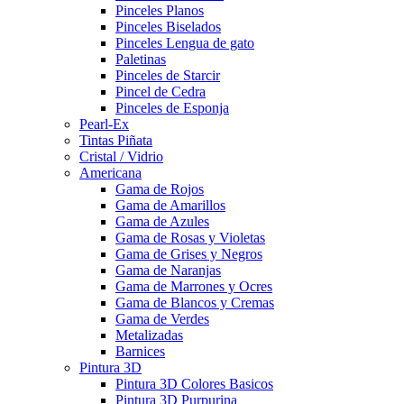
Pinceles Planos
Pinceles Biselados
Pinceles Lengua de gato
Paletinas
Pinceles de Starcir
Pincel de Cedra
Pinceles de Esponja
Pearl-Ex
Tintas Piñata
Cristal / Vidrio
Americana
Gama de Rojos
Gama de Amarillos
Gama de Azules
Gama de Rosas y Violetas
Gama de Grises y Negros
Gama de Naranjas
Gama de Marrones y Ocres
Gama de Blancos y Cremas
Gama de Verdes
Metalizadas
Barnices
Pintura 3D
Pintura 3D Colores Basicos
Pintura 3D Purpurina