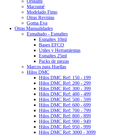
Origami
Macramé
Modelado Fimo
Otras Revistas
Goma Eva
Otras Manualidades
Esmaltado - Esmaltes
Esmaltes 10ml
Bases EFCO
Utiles y Herramientas
Esmaltes 25ml
Packs de piezas
Marcos para Huellas
Hilos DMC
Hilos DMC Ref: 150 - 199
Hilos DMC Ref: 200 - 299
Hilos DMC Ref: 300 - 399
Hilos DMC Ref: 400 - 499
Hilos DMC Ref: 500 - 599
Hilos DMC Ref: 600 - 699
Hilos DMC Ref: 700 - 799
Hilos DMC Ref: 800 - 899
Hilos DMC Ref: 900 - 949
Hilos DMC Ref: 950 - 999
Hilos DMC Ref: 3000 - 3099