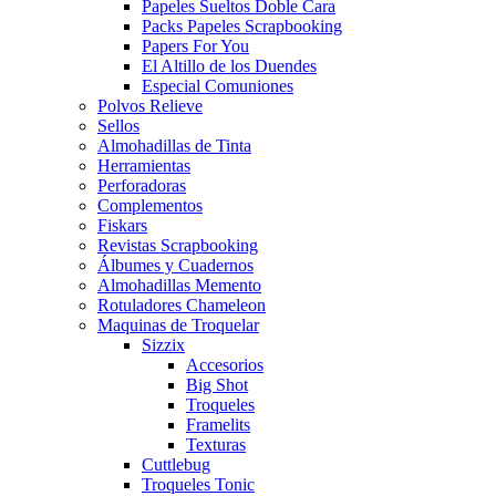
Papeles Sueltos Doble Cara
Packs Papeles Scrapbooking
Papers For You
El Altillo de los Duendes
Especial Comuniones
Polvos Relieve
Sellos
Almohadillas de Tinta
Herramientas
Perforadoras
Complementos
Fiskars
Revistas Scrapbooking
Álbumes y Cuadernos
Almohadillas Memento
Rotuladores Chameleon
Maquinas de Troquelar
Sizzix
Accesorios
Big Shot
Troqueles
Framelits
Texturas
Cuttlebug
Troqueles Tonic