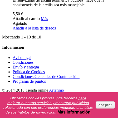
El suavizante de arcilla polimerica Sculpey, hace que la
consistencia de la arcilla sea más manejable.
5,50 €
Añadir al carrito
Más
Agotado
Añadir a la lista de deseos
Mostrando 1 - 10 de 10
Información
Aviso legal
Condiciones
Envío y entrega
Politica de Cookies
Condiciones Generales de Contratación.
Programa de puntos
© 2014-2018 Tienda online
Artefimo
Utilizamos cookies propias y de terceros
para
Mi cuenta
mejorar nuestros servicios y mostrarle publicidad
aceptar
relacionada con sus preferencias mediante el análisis
Mis pedidos
Más información
de sus hábitos de navegación
.
Mis vales descuento