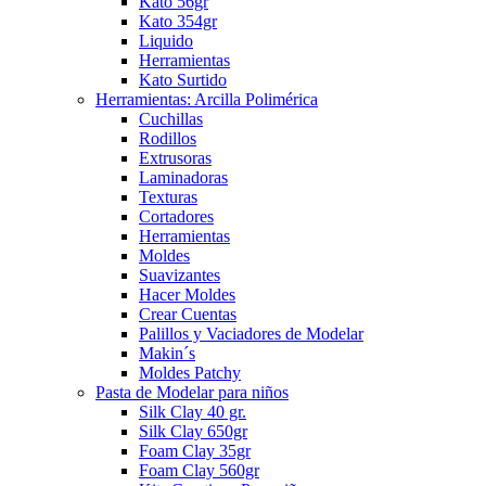
Kato 56gr
Kato 354gr
Liquido
Herramientas
Kato Surtido
Herramientas: Arcilla Polimérica
Cuchillas
Rodillos
Extrusoras
Laminadoras
Texturas
Cortadores
Herramientas
Moldes
Suavizantes
Hacer Moldes
Crear Cuentas
Palillos y Vaciadores de Modelar
Makin´s
Moldes Patchy
Pasta de Modelar para niños
Silk Clay 40 gr.
Silk Clay 650gr
Foam Clay 35gr
Foam Clay 560gr