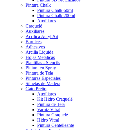
Pintura Chalk
Pintura Chalk 60ml
Pintura Chalk 200ml
Auxiliares
Craquelé
Auxiliares
Acrilica Acryl Art
Barnices
Adhesivos
Arcilla Liquida
Hojas Metalicas
Plantillas - Stencils
Pintura en Spray
Pintura de Tela
Pinturas Especiales
Siluetas de Madera
Gato Pretto
Auxiliares
Kit Hidro Craquelé
Pintura de Tela
Varniz Vitral
Pintura Craquelé
Hidro Vitral
Pintura Centelleante