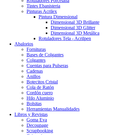
Rotuladores Porcelana
Tintes Ebanisteria
Pinturas Acrilex
Pintura Dimensional
Dimensional 3D Brillante
Dimensional 3D Glitter
Dimensional 3D Metálica
Rotuladores Tela - Acrilpen
Abalorios
Fornituras
Bases de Colgantes
Colgantes
Cuentas para Pulseras
Cadenas
Anillos
Botecitos Cristal
Cola de Ratón
Cordón cuero
Hilo Aluminio
Bolsitas
Herramientas Manualidades
Libros y Revistas
Goma Eva
Decoupage
Scrapbooking