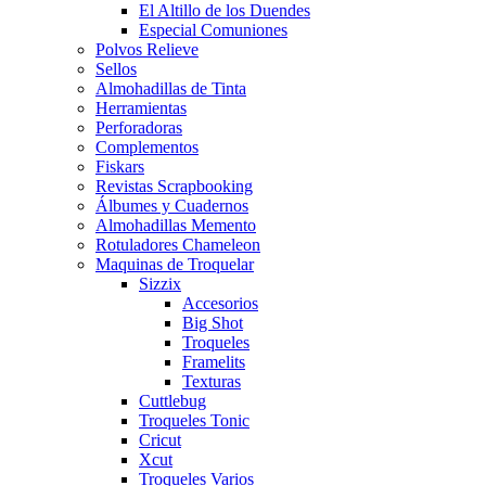
El Altillo de los Duendes
Especial Comuniones
Polvos Relieve
Sellos
Almohadillas de Tinta
Herramientas
Perforadoras
Complementos
Fiskars
Revistas Scrapbooking
Álbumes y Cuadernos
Almohadillas Memento
Rotuladores Chameleon
Maquinas de Troquelar
Sizzix
Accesorios
Big Shot
Troqueles
Framelits
Texturas
Cuttlebug
Troqueles Tonic
Cricut
Xcut
Troqueles Varios