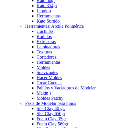
Kato 56gr
Kato 354gr
Liquido
Herramientas
Kato Surtido
Herramientas: Arcilla Polimérica
Cuchillas
Rodillos
Extrusoras
Laminadoras
Texturas
Cortadores
Herramientas
Moldes
Suavizantes
Hacer Moldes
Crear Cuentas
Palillos y Vaciadores de Modelar
Makin´s
Moldes Patchy
Pasta de Modelar para niños
Silk Clay 40 gr.
Silk Clay 650gr
Foam Clay 35gr
Foam Clay 560gr