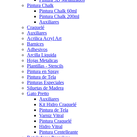
Pintura Chalk
Pintura Chalk 60ml
Pintura Chalk 200ml
Auxiliares
Craquelé
Auxiliares
Acrilica Acryl Art
Barnices
Adhesivos
Arcilla Liquida
Hojas Metalicas
Plantillas - Stencils
Pintura en Spray
Pintura de Tela
Pinturas Especiales
Siluetas de Madera
Gato Pretto
Auxiliares
Kit Hidro Craquelé
Pintura de Tela
Varniz Vitral
Pintura Craquelé
Hidro Vitral
Pintura Centelleante