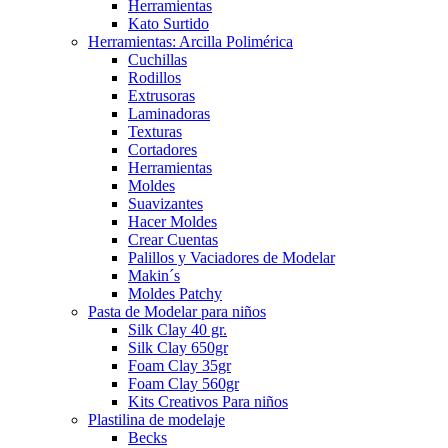
Herramientas
Kato Surtido
Herramientas: Arcilla Polimérica
Cuchillas
Rodillos
Extrusoras
Laminadoras
Texturas
Cortadores
Herramientas
Moldes
Suavizantes
Hacer Moldes
Crear Cuentas
Palillos y Vaciadores de Modelar
Makin´s
Moldes Patchy
Pasta de Modelar para niños
Silk Clay 40 gr.
Silk Clay 650gr
Foam Clay 35gr
Foam Clay 560gr
Kits Creativos Para niños
Plastilina de modelaje
Becks