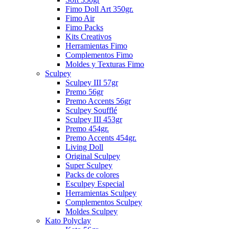
Fimo Doll Art 350gr.
Fimo Air
Fimo Packs
Kits Creativos
Herramientas Fimo
Complementos Fimo
Moldes y Texturas Fimo
Sculpey
Sculpey III 57gr
Premo 56gr
Premo Accents 56gr
Sculpey Soufflé
Sculpey III 453gr
Premo 454gr.
Premo Accents 454gr.
Living Doll
Original Sculpey
Super Sculpey
Packs de colores
Esculpey Especial
Herramientas Sculpey
Complementos Sculpey
Moldes Sculpey
Kato Polyclay