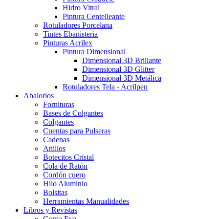
Hidro Vitral
Pintura Centelleante
Rotuladores Porcelana
Tintes Ebanisteria
Pinturas Acrilex
Pintura Dimensional
Dimensional 3D Brillante
Dimensional 3D Glitter
Dimensional 3D Metálica
Rotuladores Tela - Acrilpen
Abalorios
Fornituras
Bases de Colgantes
Colgantes
Cuentas para Pulseras
Cadenas
Anillos
Botecitos Cristal
Cola de Ratón
Cordón cuero
Hilo Aluminio
Bolsitas
Herramientas Manualidades
Libros y Revistas
Goma Eva