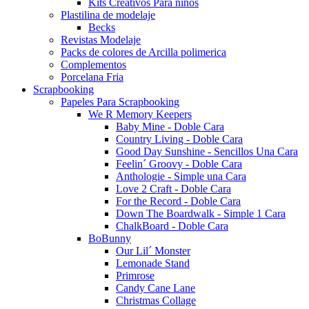
Kits Creativos Para niños
Plastilina de modelaje
Becks
Revistas Modelaje
Packs de colores de Arcilla polimerica
Complementos
Porcelana Fria
Scrapbooking
Papeles Para Scrapbooking
We R Memory Keepers
Baby Mine - Doble Cara
Country Living - Doble Cara
Good Day Sunshine - Sencillos Una Cara
Feelin´ Groovy - Doble Cara
Anthologie - Simple una Cara
Love 2 Craft - Doble Cara
For the Record - Doble Cara
Down The Boardwalk - Simple 1 Cara
ChalkBoard - Doble Cara
BoBunny
Our Lil´ Monster
Lemonade Stand
Primrose
Candy Cane Lane
Christmas Collage