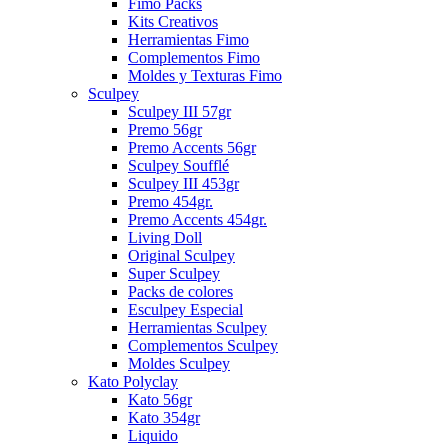
Fimo Packs
Kits Creativos
Herramientas Fimo
Complementos Fimo
Moldes y Texturas Fimo
Sculpey
Sculpey III 57gr
Premo 56gr
Premo Accents 56gr
Sculpey Soufflé
Sculpey III 453gr
Premo 454gr.
Premo Accents 454gr.
Living Doll
Original Sculpey
Super Sculpey
Packs de colores
Esculpey Especial
Herramientas Sculpey
Complementos Sculpey
Moldes Sculpey
Kato Polyclay
Kato 56gr
Kato 354gr
Liquido