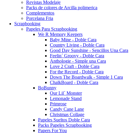
Revistas Modelaje
Packs de colores de Arcilla polimerica
Complementos
Porcelana Fria
Scrapbooking
Papeles Para Scrapbooking
We R Memory Keepers
Baby Mine - Doble Cara
Country Living - Doble Cara
Good Day Sunshine - Sencillos Una Cara
Feelin´ Groovy - Doble Cara
Anthologie - Simple una Cara
Love 2 Craft - Doble Cara
For the Record - Doble Cara
Down The Boardwalk - Simple 1 Cara
ChalkBoard - Doble Cara
BoBunny
Our Lil´ Monster
Lemonade Stand
Primrose
Candy Cane Lane
Christmas Collage
Papeles Sueltos Doble Cara
Packs Papeles Scrapbooking
Papers For You