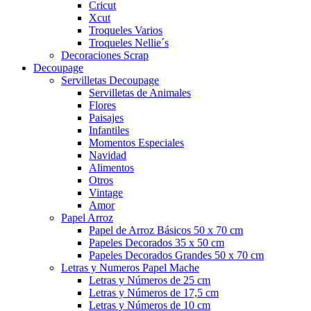
Cricut
Xcut
Troqueles Varios
Troqueles Nellie´s
Decoraciones Scrap
Decoupage
Servilletas Decoupage
Servilletas de Animales
Flores
Paisajes
Infantiles
Momentos Especiales
Navidad
Alimentos
Otros
Vintage
Amor
Papel Arroz
Papel de Arroz Básicos 50 x 70 cm
Papeles Decorados 35 x 50 cm
Papeles Decorados Grandes 50 x 70 cm
Letras y Numeros Papel Mache
Letras y Números de 25 cm
Letras y Números de 17,5 cm
Letras y Números de 10 cm