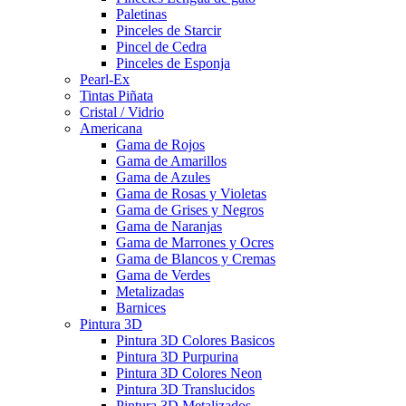
Paletinas
Pinceles de Starcir
Pincel de Cedra
Pinceles de Esponja
Pearl-Ex
Tintas Piñata
Cristal / Vidrio
Americana
Gama de Rojos
Gama de Amarillos
Gama de Azules
Gama de Rosas y Violetas
Gama de Grises y Negros
Gama de Naranjas
Gama de Marrones y Ocres
Gama de Blancos y Cremas
Gama de Verdes
Metalizadas
Barnices
Pintura 3D
Pintura 3D Colores Basicos
Pintura 3D Purpurina
Pintura 3D Colores Neon
Pintura 3D Translucidos
Pintura 3D Metalizados