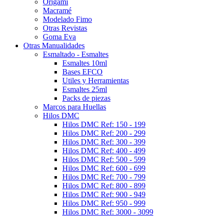
Origami
Macramé
Modelado Fimo
Otras Revistas
Goma Eva
Otras Manualidades
Esmaltado - Esmaltes
Esmaltes 10ml
Bases EFCO
Utiles y Herramientas
Esmaltes 25ml
Packs de piezas
Marcos para Huellas
Hilos DMC
Hilos DMC Ref: 150 - 199
Hilos DMC Ref: 200 - 299
Hilos DMC Ref: 300 - 399
Hilos DMC Ref: 400 - 499
Hilos DMC Ref: 500 - 599
Hilos DMC Ref: 600 - 699
Hilos DMC Ref: 700 - 799
Hilos DMC Ref: 800 - 899
Hilos DMC Ref: 900 - 949
Hilos DMC Ref: 950 - 999
Hilos DMC Ref: 3000 - 3099