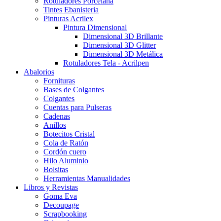
Rotuladores Porcelana
Tintes Ebanisteria
Pinturas Acrilex
Pintura Dimensional
Dimensional 3D Brillante
Dimensional 3D Glitter
Dimensional 3D Metálica
Rotuladores Tela - Acrilpen
Abalorios
Fornituras
Bases de Colgantes
Colgantes
Cuentas para Pulseras
Cadenas
Anillos
Botecitos Cristal
Cola de Ratón
Cordón cuero
Hilo Aluminio
Bolsitas
Herramientas Manualidades
Libros y Revistas
Goma Eva
Decoupage
Scrapbooking