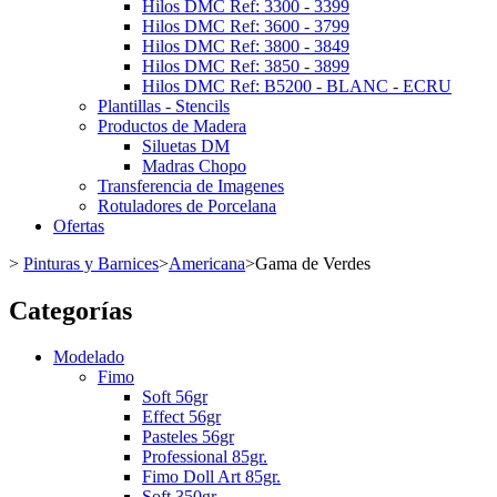
Hilos DMC Ref: 3300 - 3399
Hilos DMC Ref: 3600 - 3799
Hilos DMC Ref: 3800 - 3849
Hilos DMC Ref: 3850 - 3899
Hilos DMC Ref: B5200 - BLANC - ECRU
Plantillas - Stencils
Productos de Madera
Siluetas DM
Madras Chopo
Transferencia de Imagenes
Rotuladores de Porcelana
Ofertas
>
Pinturas y Barnices
>
Americana
>
Gama de Verdes
Categorías
Modelado
Fimo
Soft 56gr
Effect 56gr
Pasteles 56gr
Professional 85gr.
Fimo Doll Art 85gr.
Soft 350gr