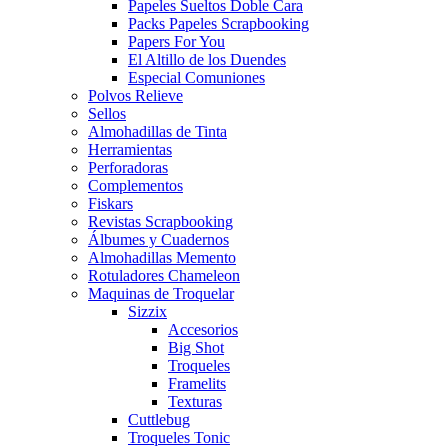
Papeles Sueltos Doble Cara
Packs Papeles Scrapbooking
Papers For You
El Altillo de los Duendes
Especial Comuniones
Polvos Relieve
Sellos
Almohadillas de Tinta
Herramientas
Perforadoras
Complementos
Fiskars
Revistas Scrapbooking
Álbumes y Cuadernos
Almohadillas Memento
Rotuladores Chameleon
Maquinas de Troquelar
Sizzix
Accesorios
Big Shot
Troqueles
Framelits
Texturas
Cuttlebug
Troqueles Tonic