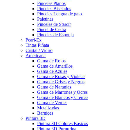
Pinceles Planos
Pinceles Biselados
Pinceles Lengua de gato
Paletinas
Pinceles de Starcir
Pincel de Cedra
Pinceles de Esponja
Pearl-Ex
Tintas Piñata
Cristal / Vidrio
Americana
Gama de Rojos
Gama de Amarillos
Gama de Azules
Gama de Rosas y Violetas
Gama de Grises y Negros
Gama de Naranjas
Gama de Marrones y Ocres
Gama de Blancos y Cremas
Gama de Verdes
Metalizadas
Barnices
Pintura 3D
Pintura 3D Colores Basicos
Pintura 3D Purpurina