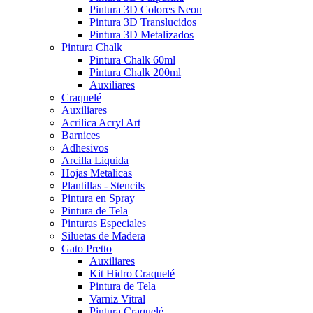
Pintura 3D Colores Neon
Pintura 3D Translucidos
Pintura 3D Metalizados
Pintura Chalk
Pintura Chalk 60ml
Pintura Chalk 200ml
Auxiliares
Craquelé
Auxiliares
Acrilica Acryl Art
Barnices
Adhesivos
Arcilla Liquida
Hojas Metalicas
Plantillas - Stencils
Pintura en Spray
Pintura de Tela
Pinturas Especiales
Siluetas de Madera
Gato Pretto
Auxiliares
Kit Hidro Craquelé
Pintura de Tela
Varniz Vitral
Pintura Craquelé