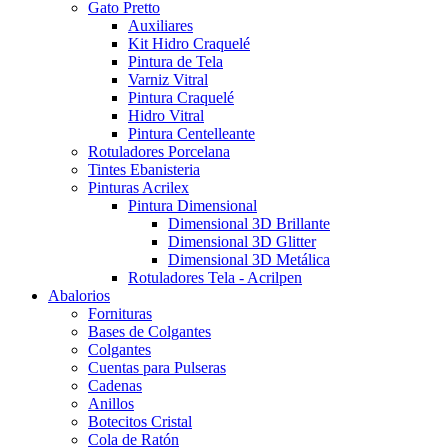
Gato Pretto
Auxiliares
Kit Hidro Craquelé
Pintura de Tela
Varniz Vitral
Pintura Craquelé
Hidro Vitral
Pintura Centelleante
Rotuladores Porcelana
Tintes Ebanisteria
Pinturas Acrilex
Pintura Dimensional
Dimensional 3D Brillante
Dimensional 3D Glitter
Dimensional 3D Metálica
Rotuladores Tela - Acrilpen
Abalorios
Fornituras
Bases de Colgantes
Colgantes
Cuentas para Pulseras
Cadenas
Anillos
Botecitos Cristal
Cola de Ratón