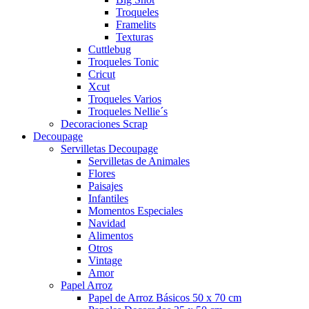
Troqueles
Framelits
Texturas
Cuttlebug
Troqueles Tonic
Cricut
Xcut
Troqueles Varios
Troqueles Nellie´s
Decoraciones Scrap
Decoupage
Servilletas Decoupage
Servilletas de Animales
Flores
Paisajes
Infantiles
Momentos Especiales
Navidad
Alimentos
Otros
Vintage
Amor
Papel Arroz
Papel de Arroz Básicos 50 x 70 cm