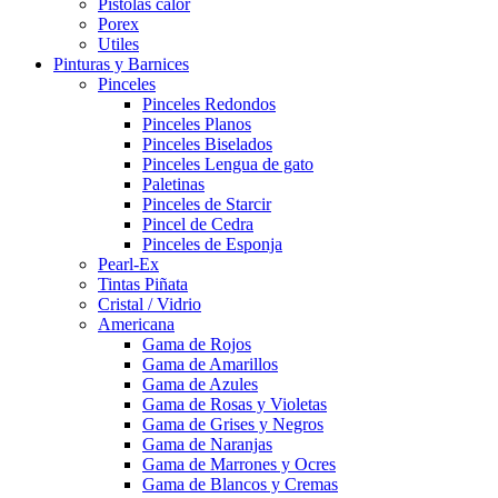
Pistolas calor
Porex
Utiles
Pinturas y Barnices
Pinceles
Pinceles Redondos
Pinceles Planos
Pinceles Biselados
Pinceles Lengua de gato
Paletinas
Pinceles de Starcir
Pincel de Cedra
Pinceles de Esponja
Pearl-Ex
Tintas Piñata
Cristal / Vidrio
Americana
Gama de Rojos
Gama de Amarillos
Gama de Azules
Gama de Rosas y Violetas
Gama de Grises y Negros
Gama de Naranjas
Gama de Marrones y Ocres
Gama de Blancos y Cremas