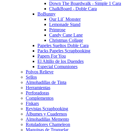
Down The Boardwalk - Simple 1 Cara
ChalkBoard - Doble Cara
BoBunny
Our Lil´ Monster
Lemonade Stand
Primrose
Candy Cane Lane
Christmas Collage
Papeles Sueltos Doble Cara
Packs Papeles Scrapbooking
Papers For You
El Altillo de los Duendes
Especial Comuniones
Polvos Relieve
Sellos
Almohadillas de Tinta
Herramientas
Perforadoras
Complementos
Fiskars
Revistas Scrapbooking
Álbumes y Cuadernos
Almohadillas Memento
Rotuladores Chameleon
Maquinas de Troquelar