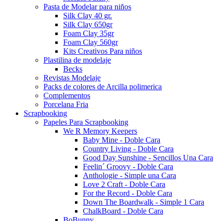
Pasta de Modelar para niños
Silk Clay 40 gr.
Silk Clay 650gr
Foam Clay 35gr
Foam Clay 560gr
Kits Creativos Para niños
Plastilina de modelaje
Becks
Revistas Modelaje
Packs de colores de Arcilla polimerica
Complementos
Porcelana Fria
Scrapbooking
Papeles Para Scrapbooking
We R Memory Keepers
Baby Mine - Doble Cara
Country Living - Doble Cara
Good Day Sunshine - Sencillos Una Cara
Feelin´ Groovy - Doble Cara
Anthologie - Simple una Cara
Love 2 Craft - Doble Cara
For the Record - Doble Cara
Down The Boardwalk - Simple 1 Cara
ChalkBoard - Doble Cara
BoBunny