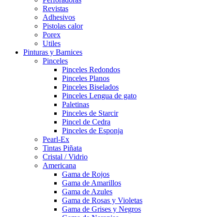
Revistas
Adhesivos
Pistolas calor
Porex
Utiles
Pinturas y Barnices
Pinceles
Pinceles Redondos
Pinceles Planos
Pinceles Biselados
Pinceles Lengua de gato
Paletinas
Pinceles de Starcir
Pincel de Cedra
Pinceles de Esponja
Pearl-Ex
Tintas Piñata
Cristal / Vidrio
Americana
Gama de Rojos
Gama de Amarillos
Gama de Azules
Gama de Rosas y Violetas
Gama de Grises y Negros