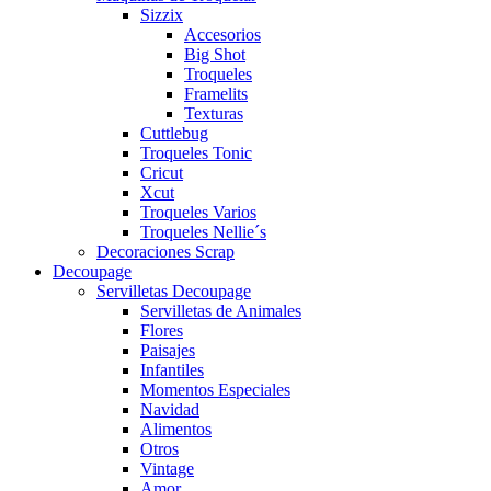
Sizzix
Accesorios
Big Shot
Troqueles
Framelits
Texturas
Cuttlebug
Troqueles Tonic
Cricut
Xcut
Troqueles Varios
Troqueles Nellie´s
Decoraciones Scrap
Decoupage
Servilletas Decoupage
Servilletas de Animales
Flores
Paisajes
Infantiles
Momentos Especiales
Navidad
Alimentos
Otros
Vintage
Amor