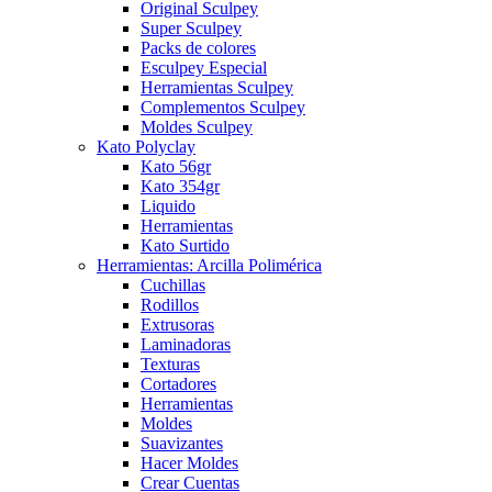
Original Sculpey
Super Sculpey
Packs de colores
Esculpey Especial
Herramientas Sculpey
Complementos Sculpey
Moldes Sculpey
Kato Polyclay
Kato 56gr
Kato 354gr
Liquido
Herramientas
Kato Surtido
Herramientas: Arcilla Polimérica
Cuchillas
Rodillos
Extrusoras
Laminadoras
Texturas
Cortadores
Herramientas
Moldes
Suavizantes
Hacer Moldes
Crear Cuentas