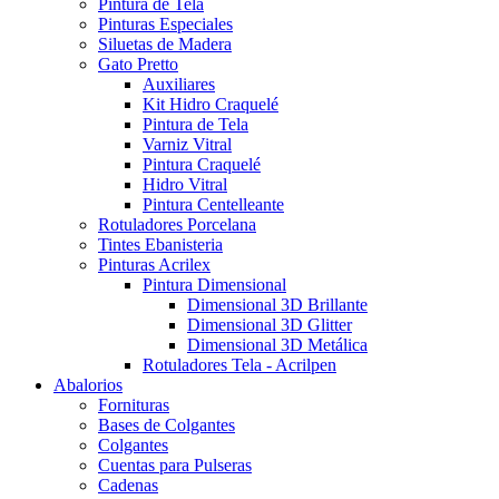
Pintura de Tela
Pinturas Especiales
Siluetas de Madera
Gato Pretto
Auxiliares
Kit Hidro Craquelé
Pintura de Tela
Varniz Vitral
Pintura Craquelé
Hidro Vitral
Pintura Centelleante
Rotuladores Porcelana
Tintes Ebanisteria
Pinturas Acrilex
Pintura Dimensional
Dimensional 3D Brillante
Dimensional 3D Glitter
Dimensional 3D Metálica
Rotuladores Tela - Acrilpen
Abalorios
Fornituras
Bases de Colgantes
Colgantes
Cuentas para Pulseras
Cadenas