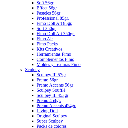
Soft 56gr
Effect 56gr
Pasteles 56gr
Professional 85gr.
Fimo Doll Art 85gr.
Soft 350gr
Fimo Doll Art 350gr.
Fimo Air
Fimo Packs
Kits Creativos
Herramientas Fimo
Complementos Fimo
Moldes y Texturas Fimo
Sculpey
Sculpey III 57gr
Premo 56gr
Premo Accents 56gr
Sculpey Soufflé
Sculpey III 453gr
Premo 454gr.
Premo Accents 454gr.
Living Doll
Original Sculpey
Super Sculpey
Packs de colores