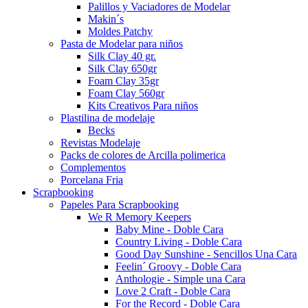
Palillos y Vaciadores de Modelar
Makin´s
Moldes Patchy
Pasta de Modelar para niños
Silk Clay 40 gr.
Silk Clay 650gr
Foam Clay 35gr
Foam Clay 560gr
Kits Creativos Para niños
Plastilina de modelaje
Becks
Revistas Modelaje
Packs de colores de Arcilla polimerica
Complementos
Porcelana Fria
Scrapbooking
Papeles Para Scrapbooking
We R Memory Keepers
Baby Mine - Doble Cara
Country Living - Doble Cara
Good Day Sunshine - Sencillos Una Cara
Feelin´ Groovy - Doble Cara
Anthologie - Simple una Cara
Love 2 Craft - Doble Cara
For the Record - Doble Cara