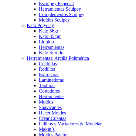
Esculpey Especial
Herramientas Sculpey
Complementos Sculpey
Moldes Sculpey
Kato Polyclay
Kato 56gr
Kato 354gr
Liquido
Herramientas
Kato Surtido
Herramientas: Arcilla Polimérica
Cuchillas
Rodillos
Extrusoras
Laminadoras
Texturas
Cortadores
Herramientas
Moldes
Suavizantes
Hacer Moldes
Crear Cuentas
Palillos y Vaciadores de Modelar
Makin´s
Moldes Patchy