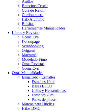
Anillos
Botecitos Cristal
Cola de Ratón
Cordón cuero
Hilo Aluminio
Bolsitas
Herramientas Manualidades
Libros y Revistas
Goma Eva
Decoupage
Scrapbooking
Origami
Macramé
Modelado Fimo
Otras Revistas
Goma Eva
Otras Manualidades
Esmaltado - Esmaltes
Esmaltes 10ml
Bases EFCO
Utiles y Herramientas
Esmaltes 25ml
Packs de piezas
Marcos para Huellas
Hilos DMC