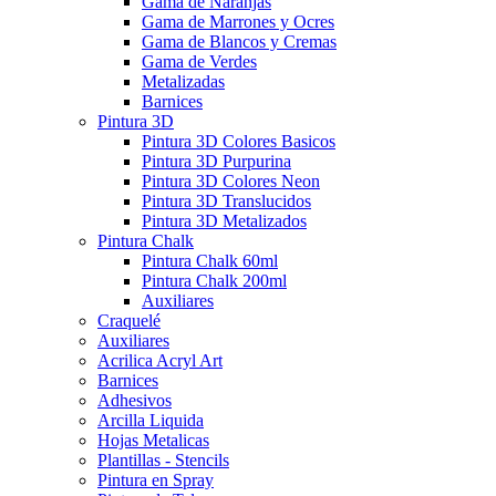
Gama de Naranjas
Gama de Marrones y Ocres
Gama de Blancos y Cremas
Gama de Verdes
Metalizadas
Barnices
Pintura 3D
Pintura 3D Colores Basicos
Pintura 3D Purpurina
Pintura 3D Colores Neon
Pintura 3D Translucidos
Pintura 3D Metalizados
Pintura Chalk
Pintura Chalk 60ml
Pintura Chalk 200ml
Auxiliares
Craquelé
Auxiliares
Acrilica Acryl Art
Barnices
Adhesivos
Arcilla Liquida
Hojas Metalicas
Plantillas - Stencils
Pintura en Spray