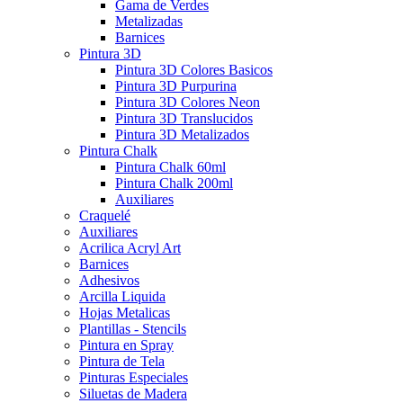
Gama de Verdes
Metalizadas
Barnices
Pintura 3D
Pintura 3D Colores Basicos
Pintura 3D Purpurina
Pintura 3D Colores Neon
Pintura 3D Translucidos
Pintura 3D Metalizados
Pintura Chalk
Pintura Chalk 60ml
Pintura Chalk 200ml
Auxiliares
Craquelé
Auxiliares
Acrilica Acryl Art
Barnices
Adhesivos
Arcilla Liquida
Hojas Metalicas
Plantillas - Stencils
Pintura en Spray
Pintura de Tela
Pinturas Especiales
Siluetas de Madera