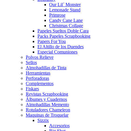
Our Lil´ Monster
Lemonade Stand
Primrose
Candy Cane Lane
Christmas Collage
Papeles Sueltos Doble Cara
Packs Papeles Scrapbooking
Papers For You
El Altillo de los Duendes
Especial Comuniones
Polvos Relieve
Sellos
Almohadillas de Tinta
Herramientas
Perforadoras
Complementos
Fiskars
Revistas Scrapbooking
Álbumes y Cuadernos
Almohadillas Memento
Rotuladores Chameleon
Maquinas de Troquelar
Sizzix
Accesorios
Big Shot