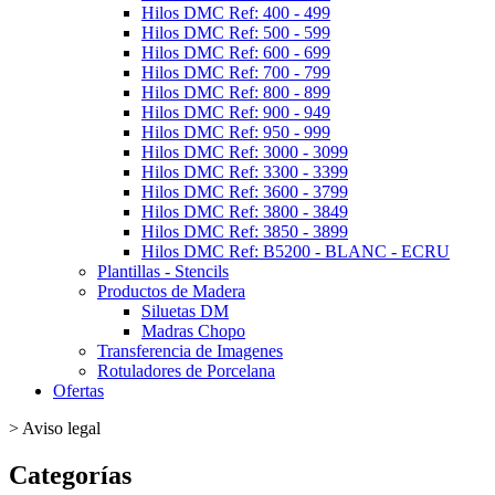
Hilos DMC Ref: 400 - 499
Hilos DMC Ref: 500 - 599
Hilos DMC Ref: 600 - 699
Hilos DMC Ref: 700 - 799
Hilos DMC Ref: 800 - 899
Hilos DMC Ref: 900 - 949
Hilos DMC Ref: 950 - 999
Hilos DMC Ref: 3000 - 3099
Hilos DMC Ref: 3300 - 3399
Hilos DMC Ref: 3600 - 3799
Hilos DMC Ref: 3800 - 3849
Hilos DMC Ref: 3850 - 3899
Hilos DMC Ref: B5200 - BLANC - ECRU
Plantillas - Stencils
Productos de Madera
Siluetas DM
Madras Chopo
Transferencia de Imagenes
Rotuladores de Porcelana
Ofertas
>
Aviso legal
Categorías