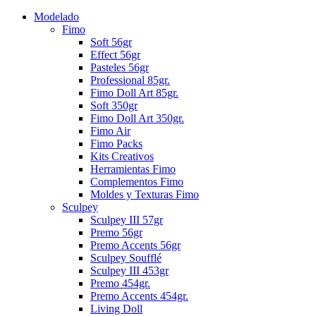
Modelado
Fimo
Soft 56gr
Effect 56gr
Pasteles 56gr
Professional 85gr.
Fimo Doll Art 85gr.
Soft 350gr
Fimo Doll Art 350gr.
Fimo Air
Fimo Packs
Kits Creativos
Herramientas Fimo
Complementos Fimo
Moldes y Texturas Fimo
Sculpey
Sculpey III 57gr
Premo 56gr
Premo Accents 56gr
Sculpey Soufflé
Sculpey III 453gr
Premo 454gr.
Premo Accents 454gr.
Living Doll