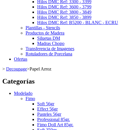
Hilos DMC Ref: 3300 - 3399
Hilos DMC Ref: 3600 - 3799
Hilos DMC Ref: 3800 - 3849
Hilos DMC Ref: 3850 - 3899
Hilos DMC Ref: B5200 - BLANC - ECRU
Plantillas - Stencils
Productos de Madera
Siluetas DM
Madras Chopo
Transferencia de Imagenes
Rotuladores de Porcelana
Ofertas
>
Decoupage
>
Papel Arroz
Categorías
Modelado
Fimo
Soft 56gr
Effect 56gr
Pasteles 56gr
Professional 85gr.
Fimo Doll Art 85gr.
Soft 350gr