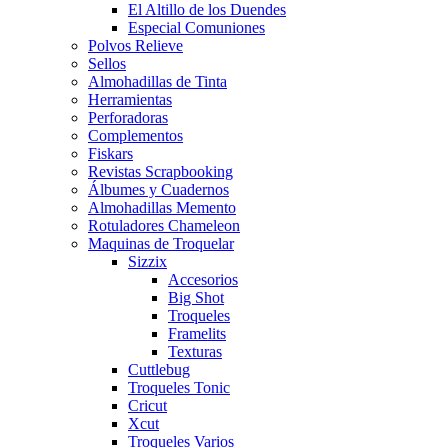
El Altillo de los Duendes
Especial Comuniones
Polvos Relieve
Sellos
Almohadillas de Tinta
Herramientas
Perforadoras
Complementos
Fiskars
Revistas Scrapbooking
Álbumes y Cuadernos
Almohadillas Memento
Rotuladores Chameleon
Maquinas de Troquelar
Sizzix
Accesorios
Big Shot
Troqueles
Framelits
Texturas
Cuttlebug
Troqueles Tonic
Cricut
Xcut
Troqueles Varios