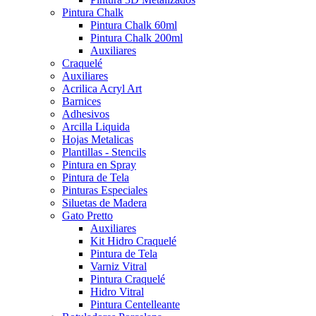
Pintura Chalk
Pintura Chalk 60ml
Pintura Chalk 200ml
Auxiliares
Craquelé
Auxiliares
Acrilica Acryl Art
Barnices
Adhesivos
Arcilla Liquida
Hojas Metalicas
Plantillas - Stencils
Pintura en Spray
Pintura de Tela
Pinturas Especiales
Siluetas de Madera
Gato Pretto
Auxiliares
Kit Hidro Craquelé
Pintura de Tela
Varniz Vitral
Pintura Craquelé
Hidro Vitral
Pintura Centelleante