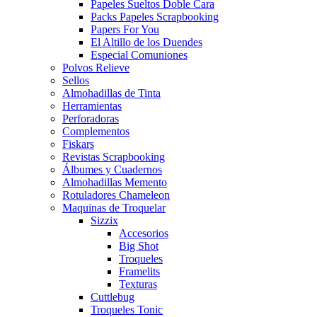
Papeles Sueltos Doble Cara
Packs Papeles Scrapbooking
Papers For You
El Altillo de los Duendes
Especial Comuniones
Polvos Relieve
Sellos
Almohadillas de Tinta
Herramientas
Perforadoras
Complementos
Fiskars
Revistas Scrapbooking
Álbumes y Cuadernos
Almohadillas Memento
Rotuladores Chameleon
Maquinas de Troquelar
Sizzix
Accesorios
Big Shot
Troqueles
Framelits
Texturas
Cuttlebug
Troqueles Tonic