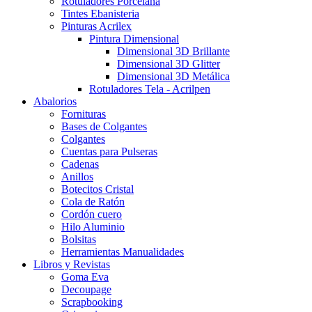
Rotuladores Porcelana
Tintes Ebanisteria
Pinturas Acrilex
Pintura Dimensional
Dimensional 3D Brillante
Dimensional 3D Glitter
Dimensional 3D Metálica
Rotuladores Tela - Acrilpen
Abalorios
Fornituras
Bases de Colgantes
Colgantes
Cuentas para Pulseras
Cadenas
Anillos
Botecitos Cristal
Cola de Ratón
Cordón cuero
Hilo Aluminio
Bolsitas
Herramientas Manualidades
Libros y Revistas
Goma Eva
Decoupage
Scrapbooking