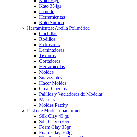
Kato 56gr
Kato 354gr
Liquido
Herramientas
Kato Surtido
Herramientas: Arcilla Polimérica
Cuchillas
Rodillos
Extrusoras
Laminadoras
Texturas
Cortadores
Herramientas
Moldes
Suavizantes
Hacer Moldes
Crear Cuentas
Palillos y Vaciadores de Modelar
Makin´s
Moldes Patchy
Pasta de Modelar para niños
Silk Clay 40 gr.
Silk Clay 650gr
Foam Clay 35gr
Foam Clay 560gr