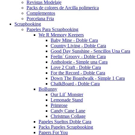
Revistas Modelaje
Packs de colores de Arcilla polimerica
Complementos
Porcelana Fria
Scrapbooking
Papeles Para Scrapbooking
We R Memory Keepers
Baby Mine - Doble Cara
Country Living - Doble Cara
Good Day Sunshine - Sencillos Una Cara
Feelin´ Groovy - Doble Cara
Anthologie - Simple una Cara
Love 2 Craft - Doble Cara
For the Record - Doble Cara
Down The Boardwalk - Simple 1 Cara
ChalkBoard - Doble Cara
BoBunny
Our Lil´ Monster
Lemonade Stand
Primrose
Candy Cane Lane
Christmas Collage
Papeles Sueltos Doble Cara
Packs Papeles Scrapbooking
Papers For You