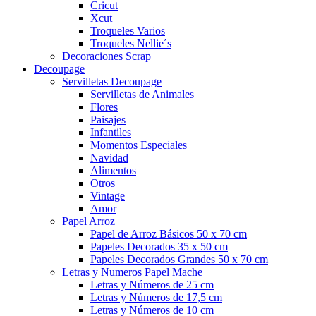
Cricut
Xcut
Troqueles Varios
Troqueles Nellie´s
Decoraciones Scrap
Decoupage
Servilletas Decoupage
Servilletas de Animales
Flores
Paisajes
Infantiles
Momentos Especiales
Navidad
Alimentos
Otros
Vintage
Amor
Papel Arroz
Papel de Arroz Básicos 50 x 70 cm
Papeles Decorados 35 x 50 cm
Papeles Decorados Grandes 50 x 70 cm
Letras y Numeros Papel Mache
Letras y Números de 25 cm
Letras y Números de 17,5 cm
Letras y Números de 10 cm