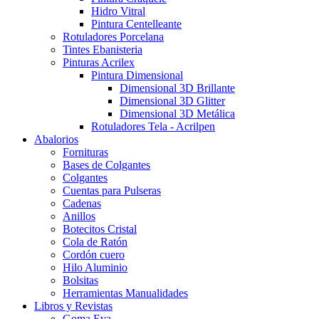
Hidro Vitral
Pintura Centelleante
Rotuladores Porcelana
Tintes Ebanisteria
Pinturas Acrilex
Pintura Dimensional
Dimensional 3D Brillante
Dimensional 3D Glitter
Dimensional 3D Metálica
Rotuladores Tela - Acrilpen
Abalorios
Fornituras
Bases de Colgantes
Colgantes
Cuentas para Pulseras
Cadenas
Anillos
Botecitos Cristal
Cola de Ratón
Cordón cuero
Hilo Aluminio
Bolsitas
Herramientas Manualidades
Libros y Revistas
Goma Eva