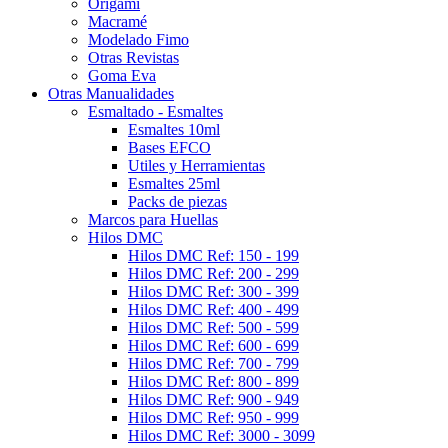
Origami
Macramé
Modelado Fimo
Otras Revistas
Goma Eva
Otras Manualidades
Esmaltado - Esmaltes
Esmaltes 10ml
Bases EFCO
Utiles y Herramientas
Esmaltes 25ml
Packs de piezas
Marcos para Huellas
Hilos DMC
Hilos DMC Ref: 150 - 199
Hilos DMC Ref: 200 - 299
Hilos DMC Ref: 300 - 399
Hilos DMC Ref: 400 - 499
Hilos DMC Ref: 500 - 599
Hilos DMC Ref: 600 - 699
Hilos DMC Ref: 700 - 799
Hilos DMC Ref: 800 - 899
Hilos DMC Ref: 900 - 949
Hilos DMC Ref: 950 - 999
Hilos DMC Ref: 3000 - 3099