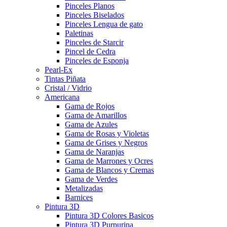
Pinceles Planos
Pinceles Biselados
Pinceles Lengua de gato
Paletinas
Pinceles de Starcir
Pincel de Cedra
Pinceles de Esponja
Pearl-Ex
Tintas Piñata
Cristal / Vidrio
Americana
Gama de Rojos
Gama de Amarillos
Gama de Azules
Gama de Rosas y Violetas
Gama de Grises y Negros
Gama de Naranjas
Gama de Marrones y Ocres
Gama de Blancos y Cremas
Gama de Verdes
Metalizadas
Barnices
Pintura 3D
Pintura 3D Colores Basicos
Pintura 3D Purpurina