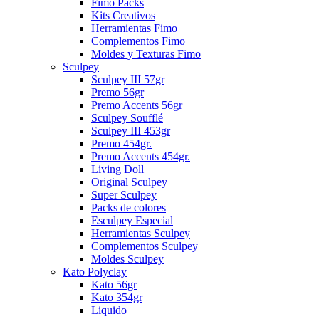
Fimo Packs
Kits Creativos
Herramientas Fimo
Complementos Fimo
Moldes y Texturas Fimo
Sculpey
Sculpey III 57gr
Premo 56gr
Premo Accents 56gr
Sculpey Soufflé
Sculpey III 453gr
Premo 454gr.
Premo Accents 454gr.
Living Doll
Original Sculpey
Super Sculpey
Packs de colores
Esculpey Especial
Herramientas Sculpey
Complementos Sculpey
Moldes Sculpey
Kato Polyclay
Kato 56gr
Kato 354gr
Liquido