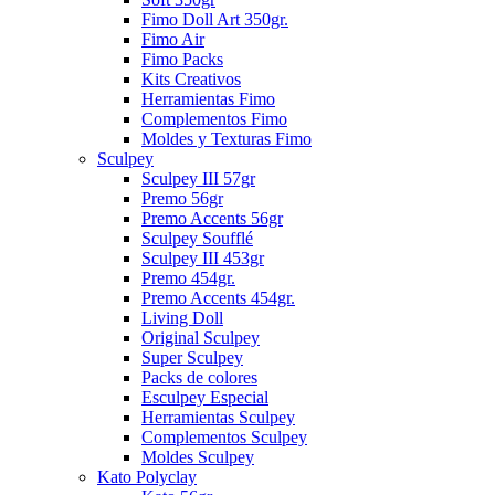
Fimo Doll Art 350gr.
Fimo Air
Fimo Packs
Kits Creativos
Herramientas Fimo
Complementos Fimo
Moldes y Texturas Fimo
Sculpey
Sculpey III 57gr
Premo 56gr
Premo Accents 56gr
Sculpey Soufflé
Sculpey III 453gr
Premo 454gr.
Premo Accents 454gr.
Living Doll
Original Sculpey
Super Sculpey
Packs de colores
Esculpey Especial
Herramientas Sculpey
Complementos Sculpey
Moldes Sculpey
Kato Polyclay