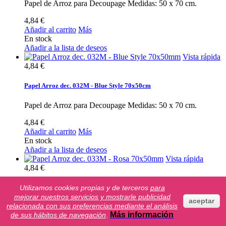
Papel de Arroz para Decoupage Medidas: 50 x 70 cm.
4,84 €
Añadir al carrito
Más
En stock
Añadir a la lista de deseos
Vista rápida
4,84 €
Papel Arroz dec. 032M - Blue Style 70x50cm
Papel de Arroz para Decoupage Medidas: 50 x 70 cm.
4,84 €
Añadir al carrito
Más
En stock
Añadir a la lista de deseos
Vista rápida
4,84 €
Utilizamos cookies propias y de terceros
para
Papel Arroz dec. 033M - Rosa 70x50cm
mejorar nuestros servicios y mostrarle publicidad
aceptar
relacionada con sus preferencias mediante el análisis
Papel de Arroz para Decoupage Medidas: 50 x 70 cm.
Más información
de sus hábitos de navegación
.
4,84 €