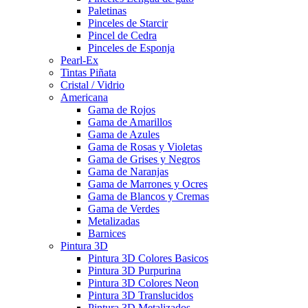
Paletinas
Pinceles de Starcir
Pincel de Cedra
Pinceles de Esponja
Pearl-Ex
Tintas Piñata
Cristal / Vidrio
Americana
Gama de Rojos
Gama de Amarillos
Gama de Azules
Gama de Rosas y Violetas
Gama de Grises y Negros
Gama de Naranjas
Gama de Marrones y Ocres
Gama de Blancos y Cremas
Gama de Verdes
Metalizadas
Barnices
Pintura 3D
Pintura 3D Colores Basicos
Pintura 3D Purpurina
Pintura 3D Colores Neon
Pintura 3D Translucidos
Pintura 3D Metalizados