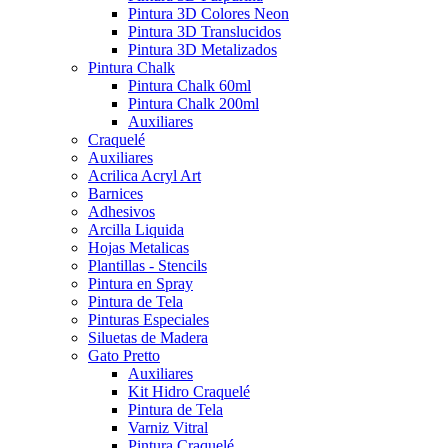
Pintura 3D Colores Neon
Pintura 3D Translucidos
Pintura 3D Metalizados
Pintura Chalk
Pintura Chalk 60ml
Pintura Chalk 200ml
Auxiliares
Craquelé
Auxiliares
Acrilica Acryl Art
Barnices
Adhesivos
Arcilla Liquida
Hojas Metalicas
Plantillas - Stencils
Pintura en Spray
Pintura de Tela
Pinturas Especiales
Siluetas de Madera
Gato Pretto
Auxiliares
Kit Hidro Craquelé
Pintura de Tela
Varniz Vitral
Pintura Craquelé