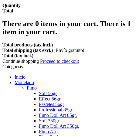
Quantity
Total
There are
0
items in your cart.
There is 1
item in your cart.
Total products (tax incl.)
Total shipping (tax excl.)
¡Envío gratuito!
Total (tax incl.)
Continue shopping
Proceed to checkout
Categorías
Inicio
Modelado
Fimo
Soft 56gr
Effect 56gr
Pasteles 56gr
Professional 85gr.
Fimo Doll Art 85gr.
Soft 350gr
Fimo Doll Art 350gr.
Fimo Air