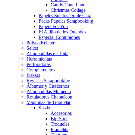
Candy Cane Lane
Christmas Collage
Papeles Sueltos Doble Cara
Packs Papeles Scrapbooking
Papers For You
El Altillo de los Duendes
Especial Comuniones
Polvos Relieve
Sellos
Almohadillas de Tinta
Herramientas
Perforadoras
Complementos
Fiskars
Revistas Scrapbooking
Álbumes y Cuadernos
Almohadillas Memento
Rotuladores Chameleon
Maquinas de Troquelar
Sizzix
Accesorios
Big Shot
Troqueles
Framelits
Texturas