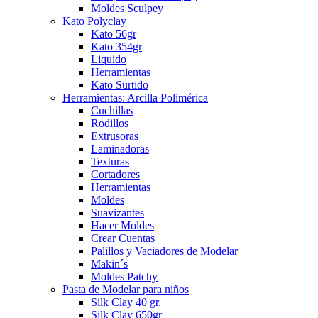
Moldes Sculpey
Kato Polyclay
Kato 56gr
Kato 354gr
Liquido
Herramientas
Kato Surtido
Herramientas: Arcilla Polimérica
Cuchillas
Rodillos
Extrusoras
Laminadoras
Texturas
Cortadores
Herramientas
Moldes
Suavizantes
Hacer Moldes
Crear Cuentas
Palillos y Vaciadores de Modelar
Makin´s
Moldes Patchy
Pasta de Modelar para niños
Silk Clay 40 gr.
Silk Clay 650gr