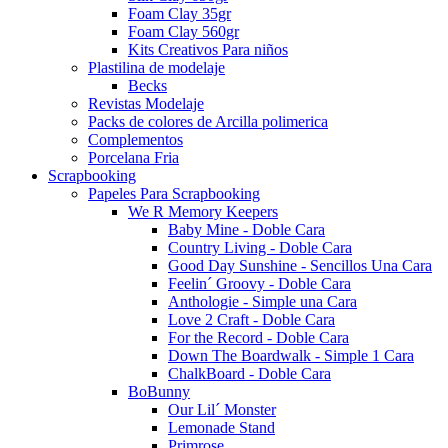
Foam Clay 35gr
Foam Clay 560gr
Kits Creativos Para niños
Plastilina de modelaje
Becks
Revistas Modelaje
Packs de colores de Arcilla polimerica
Complementos
Porcelana Fria
Scrapbooking
Papeles Para Scrapbooking
We R Memory Keepers
Baby Mine - Doble Cara
Country Living - Doble Cara
Good Day Sunshine - Sencillos Una Cara
Feelin´ Groovy - Doble Cara
Anthologie - Simple una Cara
Love 2 Craft - Doble Cara
For the Record - Doble Cara
Down The Boardwalk - Simple 1 Cara
ChalkBoard - Doble Cara
BoBunny
Our Lil´ Monster
Lemonade Stand
Primrose