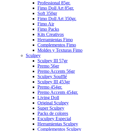
Professional 85gr.
Fimo Doll Art 85gr.
Soft 350gr
Fimo Doll Art 350gr.
Fimo Air
Fimo Packs
Kits Creativos
Herramientas Fimo
Complementos Fimo
Moldes y Texturas Fimo
Sculpey
Sculpey III 57gr
Premo 56gr
Premo Accents 56gr
Sculpey Soufflé
Sculpey III 453gr
Premo 454gr.
Premo Accents 454gr.
Living Doll
Original Sculpey
Super Sculpey
Packs de colores
Esculpey Especial
Herramientas Sculpey
Complementos Sculpey