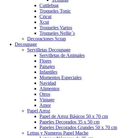
Cuttlebug
Troqueles Tonic
Cricut
Xcut
Troqueles Varios
Troqueles Nellie´s
Decoraciones Scrap
Decoupage
Servilletas Decoupage
Servilletas de Animales
Flores
Paisajes
Infantiles
Momentos Especiales
Navidad
Alimentos
Otros
Vintage
Amor
Papel Arroz
Papel de Arroz Básicos 50 x 70 cm
Papeles Decorados 35 x 50 cm
Papeles Decorados Grandes 50 x 70 cm
Letras y Numeros Papel Mache