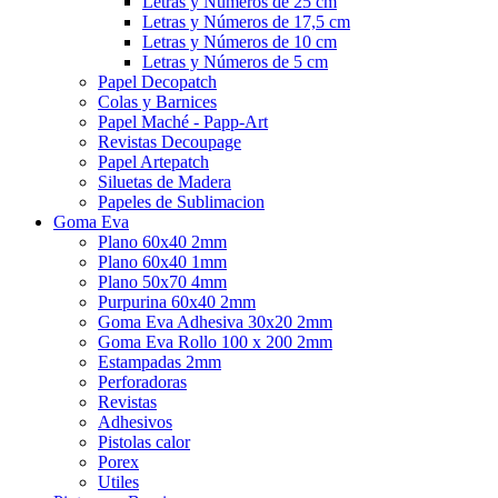
Letras y Números de 25 cm
Letras y Números de 17,5 cm
Letras y Números de 10 cm
Letras y Números de 5 cm
Papel Decopatch
Colas y Barnices
Papel Maché - Papp-Art
Revistas Decoupage
Papel Artepatch
Siluetas de Madera
Papeles de Sublimacion
Goma Eva
Plano 60x40 2mm
Plano 60x40 1mm
Plano 50x70 4mm
Purpurina 60x40 2mm
Goma Eva Adhesiva 30x20 2mm
Goma Eva Rollo 100 x 200 2mm
Estampadas 2mm
Perforadoras
Revistas
Adhesivos
Pistolas calor
Porex
Utiles