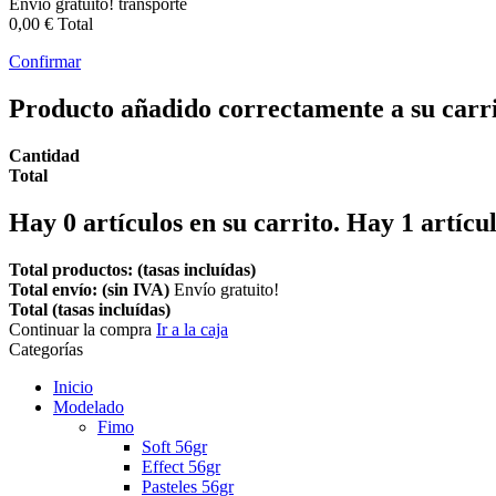
Envío gratuito!
transporte
0,00 €
Total
Confirmar
Producto añadido correctamente a su carr
Cantidad
Total
Hay
0
artículos en su carrito.
Hay 1 artícul
Total productos: (tasas incluídas)
Total envío: (sin IVA)
Envío gratuito!
Total (tasas incluídas)
Continuar la compra
Ir a la caja
Categorías
Inicio
Modelado
Fimo
Soft 56gr
Effect 56gr
Pasteles 56gr