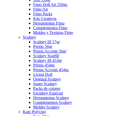
Fimo Doll Art 350gr.
Fimo Air
Fimo Packs
Kits Creativos
Herramientas Fimo
Complementos Fimo
Moldes y Texturas Fimo
Sculpey
Sculpey III 57gr
Premo 56gr
Premo Accents 56gr
Sculpey Soufflé
Sculpey III 453gr
Premo 454gr.
Premo Accents 454gr.
Living Doll
Original Sculpey
Super Sculpey
Packs de colores
Esculpey Especial
Herramientas Sculpey
Complementos Sculpey
Moldes Sculpey
Kato Polyclay