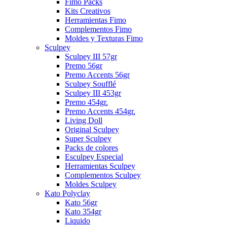
Fimo Packs
Kits Creativos
Herramientas Fimo
Complementos Fimo
Moldes y Texturas Fimo
Sculpey
Sculpey III 57gr
Premo 56gr
Premo Accents 56gr
Sculpey Soufflé
Sculpey III 453gr
Premo 454gr.
Premo Accents 454gr.
Living Doll
Original Sculpey
Super Sculpey
Packs de colores
Esculpey Especial
Herramientas Sculpey
Complementos Sculpey
Moldes Sculpey
Kato Polyclay
Kato 56gr
Kato 354gr
Liquido