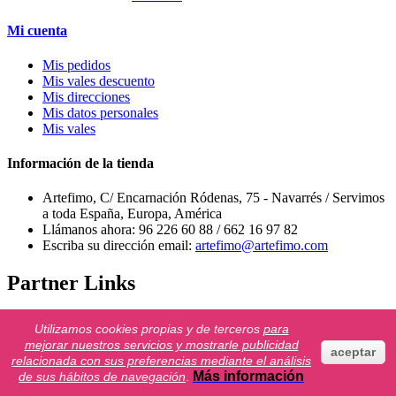
Mi cuenta
Mis pedidos
Mis vales descuento
Mis direcciones
Mis datos personales
Mis vales
Información de la tienda
Artefimo, C/ Encarnación Ródenas, 75 - Navarrés / Servimos
a toda España, Europa, América
Llámanos ahora:
96 226 60 88 / 662 16 97 82
Escriba su dirección email:
artefimo@artefimo.com
Partner Links
togel178.shop
Utilizamos cookies propias y de terceros
para
Colok178
mejorar nuestros servicios y mostrarle publicidad
aceptar
toto macau hari ini
relacionada con sus preferencias mediante el análisis
bandar togel online
Más información
de sus hábitos de navegación
.
neilyoungharvesttime.com