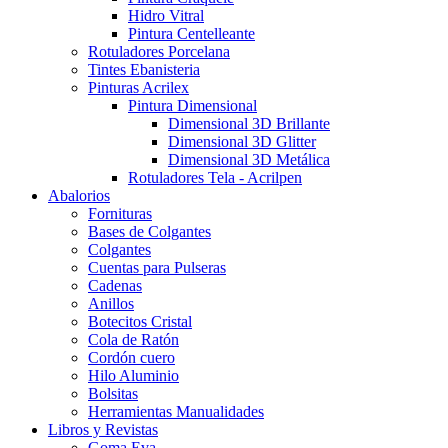
Hidro Vitral
Pintura Centelleante
Rotuladores Porcelana
Tintes Ebanisteria
Pinturas Acrilex
Pintura Dimensional
Dimensional 3D Brillante
Dimensional 3D Glitter
Dimensional 3D Metálica
Rotuladores Tela - Acrilpen
Abalorios
Fornituras
Bases de Colgantes
Colgantes
Cuentas para Pulseras
Cadenas
Anillos
Botecitos Cristal
Cola de Ratón
Cordón cuero
Hilo Aluminio
Bolsitas
Herramientas Manualidades
Libros y Revistas
Goma Eva