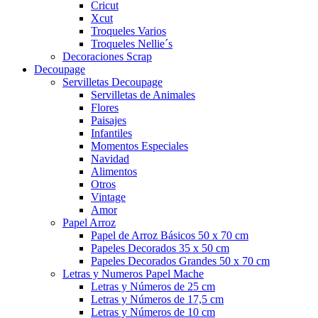
Cricut
Xcut
Troqueles Varios
Troqueles Nellie´s
Decoraciones Scrap
Decoupage
Servilletas Decoupage
Servilletas de Animales
Flores
Paisajes
Infantiles
Momentos Especiales
Navidad
Alimentos
Otros
Vintage
Amor
Papel Arroz
Papel de Arroz Básicos 50 x 70 cm
Papeles Decorados 35 x 50 cm
Papeles Decorados Grandes 50 x 70 cm
Letras y Numeros Papel Mache
Letras y Números de 25 cm
Letras y Números de 17,5 cm
Letras y Números de 10 cm