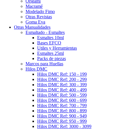
Origami
Macramé
Modelado Fimo
Otras Revistas
Goma Eva
Otras Manualidades
Esmaltado - Esmaltes
Esmaltes 10ml
Bases EFCO
Utiles y Herramientas
Esmaltes 25ml
Packs de piezas
Marcos para Huellas
Hilos DMC
Hilos DMC Ref: 150 - 199
Hilos DMC Ref: 200 - 299
Hilos DMC Ref: 300 - 399
Hilos DMC Ref: 400 - 499
Hilos DMC Ref: 500 - 599
Hilos DMC Ref: 600 - 699
Hilos DMC Ref: 700 - 799
Hilos DMC Ref: 800 - 899
Hilos DMC Ref: 900 - 949
Hilos DMC Ref: 950 - 999
Hilos DMC Ref: 3000 - 3099