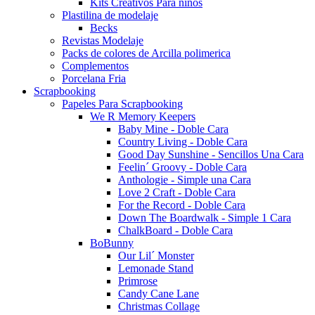
Kits Creativos Para niños
Plastilina de modelaje
Becks
Revistas Modelaje
Packs de colores de Arcilla polimerica
Complementos
Porcelana Fria
Scrapbooking
Papeles Para Scrapbooking
We R Memory Keepers
Baby Mine - Doble Cara
Country Living - Doble Cara
Good Day Sunshine - Sencillos Una Cara
Feelin´ Groovy - Doble Cara
Anthologie - Simple una Cara
Love 2 Craft - Doble Cara
For the Record - Doble Cara
Down The Boardwalk - Simple 1 Cara
ChalkBoard - Doble Cara
BoBunny
Our Lil´ Monster
Lemonade Stand
Primrose
Candy Cane Lane
Christmas Collage