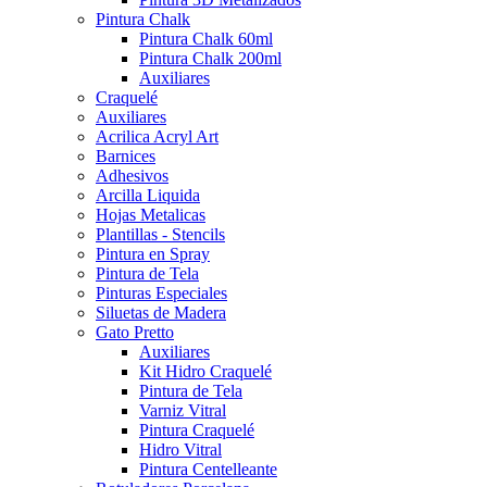
Pintura Chalk
Pintura Chalk 60ml
Pintura Chalk 200ml
Auxiliares
Craquelé
Auxiliares
Acrilica Acryl Art
Barnices
Adhesivos
Arcilla Liquida
Hojas Metalicas
Plantillas - Stencils
Pintura en Spray
Pintura de Tela
Pinturas Especiales
Siluetas de Madera
Gato Pretto
Auxiliares
Kit Hidro Craquelé
Pintura de Tela
Varniz Vitral
Pintura Craquelé
Hidro Vitral
Pintura Centelleante