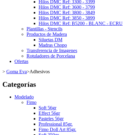
Hilos DMC Ref: 3300 - 3399
Hilos DMC Ref: 3600 - 3799
Hilos DMC Ref: 3800 - 3849
Hilos DMC Ref: 3850 - 3899
Hilos DMC Ref: B5200 - BLANC - ECRU
Plantillas - Stencils
Productos de Madera
Siluetas DM
Madras Chopo
Transferencia de Imagenes
Rotuladores de Porcelana
Ofertas
>
Goma Eva
>
Adhesivos
Categorías
Modelado
Fimo
Soft 56gr
Effect 56gr
Pasteles 56gr
Professional 85gr.
Fimo Doll Art 85gr.
Soft 350gr