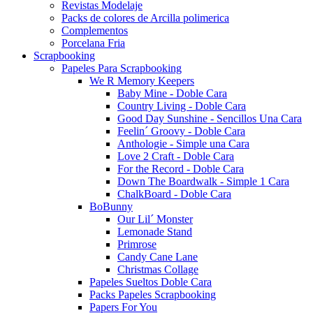
Revistas Modelaje
Packs de colores de Arcilla polimerica
Complementos
Porcelana Fria
Scrapbooking
Papeles Para Scrapbooking
We R Memory Keepers
Baby Mine - Doble Cara
Country Living - Doble Cara
Good Day Sunshine - Sencillos Una Cara
Feelin´ Groovy - Doble Cara
Anthologie - Simple una Cara
Love 2 Craft - Doble Cara
For the Record - Doble Cara
Down The Boardwalk - Simple 1 Cara
ChalkBoard - Doble Cara
BoBunny
Our Lil´ Monster
Lemonade Stand
Primrose
Candy Cane Lane
Christmas Collage
Papeles Sueltos Doble Cara
Packs Papeles Scrapbooking
Papers For You