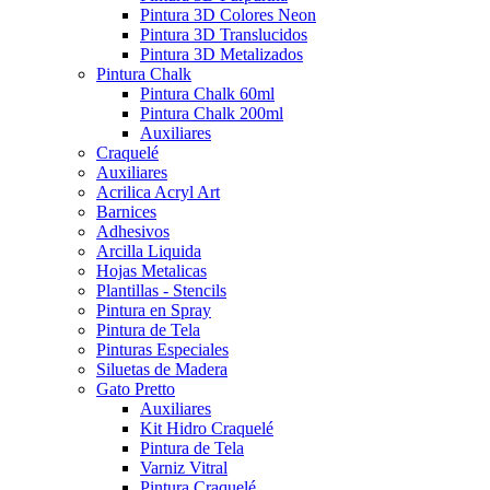
Pintura 3D Colores Neon
Pintura 3D Translucidos
Pintura 3D Metalizados
Pintura Chalk
Pintura Chalk 60ml
Pintura Chalk 200ml
Auxiliares
Craquelé
Auxiliares
Acrilica Acryl Art
Barnices
Adhesivos
Arcilla Liquida
Hojas Metalicas
Plantillas - Stencils
Pintura en Spray
Pintura de Tela
Pinturas Especiales
Siluetas de Madera
Gato Pretto
Auxiliares
Kit Hidro Craquelé
Pintura de Tela
Varniz Vitral
Pintura Craquelé