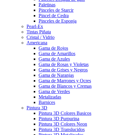
Paletinas
Pinceles de Starcir
Pincel de Cedra
Pinceles de Esponja
Pearl-Ex
Tintas Piñata
Cristal / Vidrio
Americana
Gama de Rojos
Gama de Amarillos
Gama de Azules
Gama de Rosas y Violetas
Gama de Grises y Negros
Gama de Naranjas
Gama de Marrones y Ocres
Gama de Blancos y Cremas
Gama de Verdes
Metalizadas
Barnices
Pintura 3D
Pintura 3D Colores Basicos
Pintura 3D Purpurina
Pintura 3D Colores Neon
Pintura 3D Translucidos
Pintura 3D Metalizados