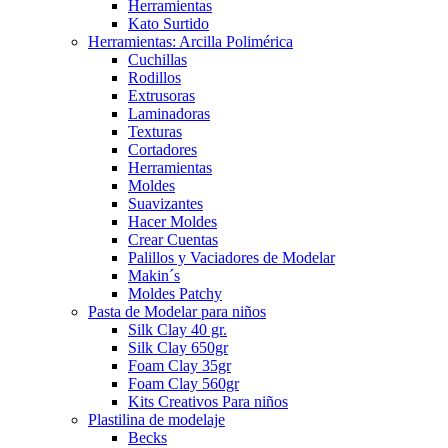
Herramientas
Kato Surtido
Herramientas: Arcilla Polimérica
Cuchillas
Rodillos
Extrusoras
Laminadoras
Texturas
Cortadores
Herramientas
Moldes
Suavizantes
Hacer Moldes
Crear Cuentas
Palillos y Vaciadores de Modelar
Makin´s
Moldes Patchy
Pasta de Modelar para niños
Silk Clay 40 gr.
Silk Clay 650gr
Foam Clay 35gr
Foam Clay 560gr
Kits Creativos Para niños
Plastilina de modelaje
Becks