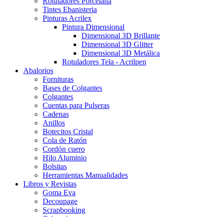
Rotuladores Porcelana
Tintes Ebanisteria
Pinturas Acrilex
Pintura Dimensional
Dimensional 3D Brillante
Dimensional 3D Glitter
Dimensional 3D Metálica
Rotuladores Tela - Acrilpen
Abalorios
Fornituras
Bases de Colgantes
Colgantes
Cuentas para Pulseras
Cadenas
Anillos
Botecitos Cristal
Cola de Ratón
Cordón cuero
Hilo Aluminio
Bolsitas
Herramientas Manualidades
Libros y Revistas
Goma Eva
Decoupage
Scrapbooking