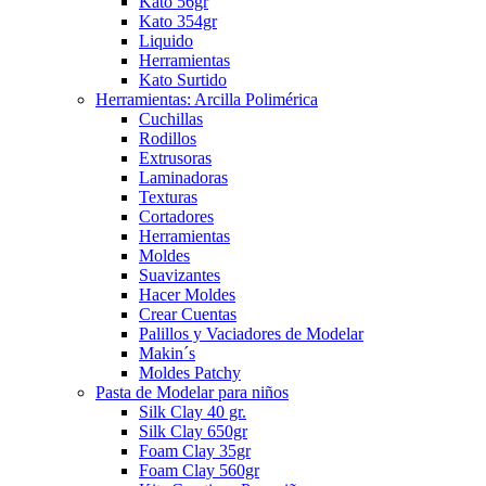
Kato 56gr
Kato 354gr
Liquido
Herramientas
Kato Surtido
Herramientas: Arcilla Polimérica
Cuchillas
Rodillos
Extrusoras
Laminadoras
Texturas
Cortadores
Herramientas
Moldes
Suavizantes
Hacer Moldes
Crear Cuentas
Palillos y Vaciadores de Modelar
Makin´s
Moldes Patchy
Pasta de Modelar para niños
Silk Clay 40 gr.
Silk Clay 650gr
Foam Clay 35gr
Foam Clay 560gr