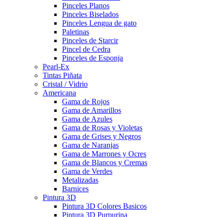
Pinceles Planos
Pinceles Biselados
Pinceles Lengua de gato
Paletinas
Pinceles de Starcir
Pincel de Cedra
Pinceles de Esponja
Pearl-Ex
Tintas Piñata
Cristal / Vidrio
Americana
Gama de Rojos
Gama de Amarillos
Gama de Azules
Gama de Rosas y Violetas
Gama de Grises y Negros
Gama de Naranjas
Gama de Marrones y Ocres
Gama de Blancos y Cremas
Gama de Verdes
Metalizadas
Barnices
Pintura 3D
Pintura 3D Colores Basicos
Pintura 3D Purpurina