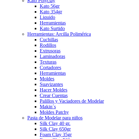
Kato Polyclay
Kato 56gr
Kato 354gr
Liquido
Herramientas
Kato Surtido
Herramientas: Arcilla Polimérica
Cuchillas
Rodillos
Extrusoras
Laminadoras
Texturas
Cortadores
Herramientas
Moldes
Suavizantes
Hacer Moldes
Crear Cuentas
Palillos y Vaciadores de Modelar
Makin´s
Moldes Patchy
Pasta de Modelar para niños
Silk Clay 40 gr.
Silk Clay 650gr
Foam Clay 35gr