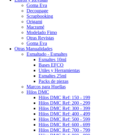
Goma Eva
Decoupage
Scrapbooking
Origami
Macramé
Modelado Fimo
Otras Revistas
Goma Eva
Otras Manualidades
Esmaltado - Esmaltes
Esmaltes 10ml
Bases EFCO
Utiles y Herramientas
Esmaltes 25ml
Packs de piezas
Marcos para Huellas
Hilos DMC
Hilos DMC Ref: 150 - 199
Hilos DMC Ref: 200 - 299
Hilos DMC Ref: 300 - 399
Hilos DMC Ref: 400 - 499
Hilos DMC Ref: 500 - 599
Hilos DMC Ref: 600 - 699
Hilos DMC Ref: 700 - 799