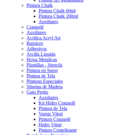
Pintura Chalk
Pintura Chalk 60ml
Pintura Chalk 200ml
Auxiliares
Craquelé
Auxiliares
Acrilica Acryl Art
Barnices
Adhesivos
Arcilla Liquida
Hojas Metalicas
Plantillas - Stencils
Pintura en Spray
Pintura de Tela
Pinturas Especiales
Siluetas de Madera
Gato Pretto
Auxiliares
Kit Hidro Craquelé
Pintura de Tela
Varniz Vitral
Pintura Craquelé
Hidro Vitral
Pintura Centelleante