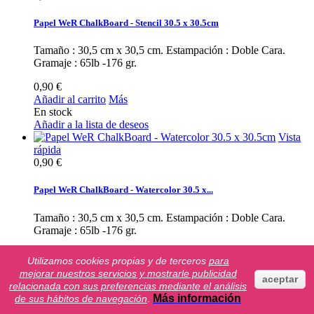
Papel WeR ChalkBoard - Stencil 30.5 x 30.5cm
Tamaño : 30,5 cm x 30,5 cm. Estampación : Doble Cara.
Gramaje : 65lb -176 gr.
0,90 €
Añadir al carrito
Más
En stock
Añadir a la lista de deseos
Vista
rápida
0,90 €
Papel WeR ChalkBoard - Watercolor 30.5 x...
Tamaño : 30,5 cm x 30,5 cm. Estampación : Doble Cara.
Gramaje : 65lb -176 gr.
0,90 €
Utilizamos cookies propias y de terceros
para
Añadir al carrito
Más
mejorar nuestros servicios y mostrarle publicidad
En stock
aceptar
relacionada con sus preferencias mediante el análisis
Añadir a la lista de deseos
Más información
de sus hábitos de navegación
.