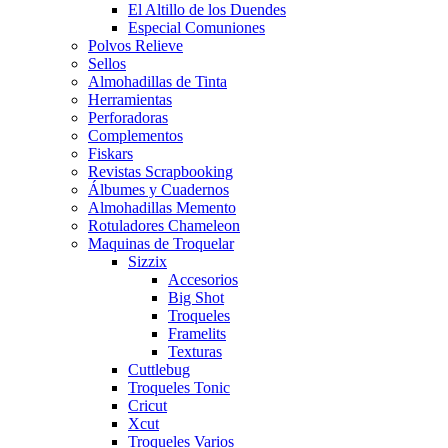
El Altillo de los Duendes
Especial Comuniones
Polvos Relieve
Sellos
Almohadillas de Tinta
Herramientas
Perforadoras
Complementos
Fiskars
Revistas Scrapbooking
Álbumes y Cuadernos
Almohadillas Memento
Rotuladores Chameleon
Maquinas de Troquelar
Sizzix
Accesorios
Big Shot
Troqueles
Framelits
Texturas
Cuttlebug
Troqueles Tonic
Cricut
Xcut
Troqueles Varios