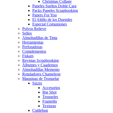
Christmas Collage
Papeles Sueltos Doble Cara
Packs Papeles Scrapbooking
Papers For You
El Altillo de los Duendes
Especial Comuniones
Polvos Relieve
Sellos
Almohadillas de Tinta
Herramientas
Perforadoras
Complementos
Fiskars
Revistas Scrapbooking
Álbumes y Cuadernos
Almohadillas Memento
Rotuladores Chameleon
Maquinas de Troquelar
Sizzix
Accesorios
Big Shot
Troqueles
Framelits
Texturas
Cuttlebug