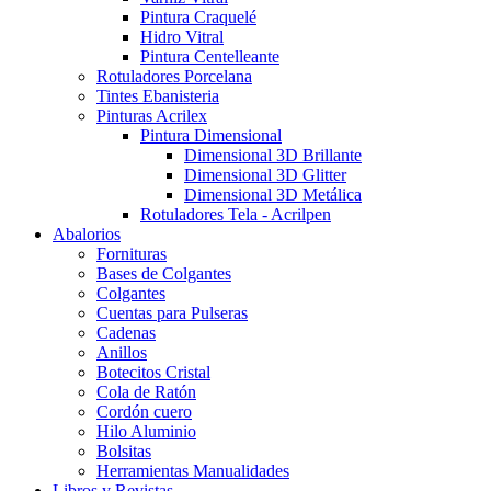
Pintura Craquelé
Hidro Vitral
Pintura Centelleante
Rotuladores Porcelana
Tintes Ebanisteria
Pinturas Acrilex
Pintura Dimensional
Dimensional 3D Brillante
Dimensional 3D Glitter
Dimensional 3D Metálica
Rotuladores Tela - Acrilpen
Abalorios
Fornituras
Bases de Colgantes
Colgantes
Cuentas para Pulseras
Cadenas
Anillos
Botecitos Cristal
Cola de Ratón
Cordón cuero
Hilo Aluminio
Bolsitas
Herramientas Manualidades
Libros y Revistas