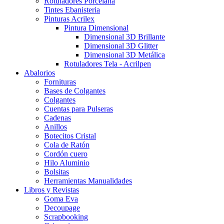
Rotuladores Porcelana
Tintes Ebanisteria
Pinturas Acrilex
Pintura Dimensional
Dimensional 3D Brillante
Dimensional 3D Glitter
Dimensional 3D Metálica
Rotuladores Tela - Acrilpen
Abalorios
Fornituras
Bases de Colgantes
Colgantes
Cuentas para Pulseras
Cadenas
Anillos
Botecitos Cristal
Cola de Ratón
Cordón cuero
Hilo Aluminio
Bolsitas
Herramientas Manualidades
Libros y Revistas
Goma Eva
Decoupage
Scrapbooking