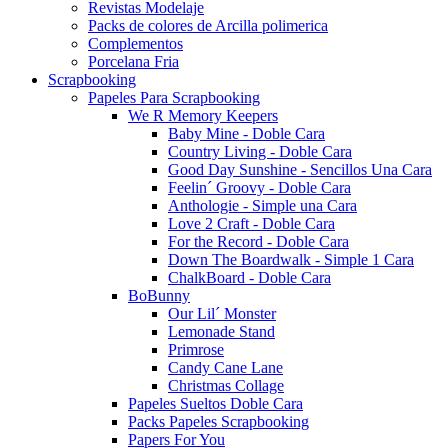
Revistas Modelaje
Packs de colores de Arcilla polimerica
Complementos
Porcelana Fria
Scrapbooking
Papeles Para Scrapbooking
We R Memory Keepers
Baby Mine - Doble Cara
Country Living - Doble Cara
Good Day Sunshine - Sencillos Una Cara
Feelin´ Groovy - Doble Cara
Anthologie - Simple una Cara
Love 2 Craft - Doble Cara
For the Record - Doble Cara
Down The Boardwalk - Simple 1 Cara
ChalkBoard - Doble Cara
BoBunny
Our Lil´ Monster
Lemonade Stand
Primrose
Candy Cane Lane
Christmas Collage
Papeles Sueltos Doble Cara
Packs Papeles Scrapbooking
Papers For You