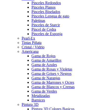
Pinceles Redondos
Pinceles Planos
Pinceles Biselados
Pinceles Lengua de gato
Paletinas
Pinceles de Starcir
Pincel de Cedra
Pinceles de Esponja
Pearl-Ex
Tintas Piñata
Cristal / Vidrio
Americana
Gama de Rojos
Gama de Amarillos
Gama de Azules
Gama de Rosas y Violetas
Gama de Grises y Negros
Gama de Naranjas
Gama de Marrones y Ocres
Gama de Blancos y Cremas
Gama de Verdes
Metalizadas
Barnices
Pintura 3D
Pintura 3D Colores Basicos