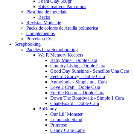
Foam Clay 560gr
Kits Creativos Para niños
Plastilina de modelaje
Becks
Revistas Modelaje
Packs de colores de Arcilla polimerica
Complementos
Porcelana Fria
Scrapbooking
Papeles Para Scrapbooking
We R Memory Keepers
Baby Mine - Doble Cara
Country Living - Doble Cara
Good Day Sunshine - Sencillos Una Cara
Feelin´ Groovy - Doble Cara
Anthologie - Simple una Cara
Love 2 Craft - Doble Cara
For the Record - Doble Cara
Down The Boardwalk - Simple 1 Cara
ChalkBoard - Doble Cara
BoBunny
Our Lil´ Monster
Lemonade Stand
Primrose
Candy Cane Lane