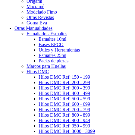
Origami
Macramé
Modelado Fimo
Otras Revistas
Goma Eva
Otras Manualidades
Esmaltado - Esmaltes
Esmaltes 10ml
Bases EFCO
Utiles y Herramientas
Esmaltes 25ml
Packs de piezas
Marcos para Huellas
Hilos DMC
Hilos DMC Ref: 150 - 199
Hilos DMC Ref: 200 - 299
Hilos DMC Ref: 300 - 399
Hilos DMC Ref: 400 - 499
Hilos DMC Ref: 500 - 599
Hilos DMC Ref: 600 - 699
Hilos DMC Ref: 700 - 799
Hilos DMC Ref: 800 - 899
Hilos DMC Ref: 900 - 949
Hilos DMC Ref: 950 - 999
Hilos DMC Ref: 3000 - 3099