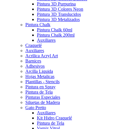
Pintura 3D Purpurina
Pintura 3D Colores Neon
Pintura 3D Translucidos
Pintura 3D Metalizados
Pintura Chalk
Pintura Chalk 60ml
Pintura Chalk 200ml
Auxiliares
Craquelé
Auxiliares
Acrilica Acryl Art
Barnices
Adhesivos
Arcilla Liquida
Hojas Metalicas
Plantillas - Stencils
Pintura en Spray
Pintura de Tela
Pinturas Especiales
Siluetas de Madera
Gato Pretto
Auxiliares
Kit Hidro Craquelé
Pintura de Tela
Varniz Vitral