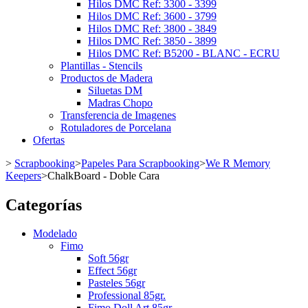
Hilos DMC Ref: 3300 - 3399
Hilos DMC Ref: 3600 - 3799
Hilos DMC Ref: 3800 - 3849
Hilos DMC Ref: 3850 - 3899
Hilos DMC Ref: B5200 - BLANC - ECRU
Plantillas - Stencils
Productos de Madera
Siluetas DM
Madras Chopo
Transferencia de Imagenes
Rotuladores de Porcelana
Ofertas
>
Scrapbooking
>
Papeles Para Scrapbooking
>
We R Memory
Keepers
>
ChalkBoard - Doble Cara
Categorías
Modelado
Fimo
Soft 56gr
Effect 56gr
Pasteles 56gr
Professional 85gr.
Fimo Doll Art 85gr.