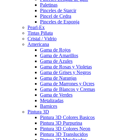
Paletinas
Pinceles de Starcir
Pincel de Cedra
Pinceles de Esponja
Pearl-Ex
Tintas Piñata
Cristal / Vidrio
Americana
Gama de Rojos
Gama de Amarillos
Gama de Azules
Gama de Rosas y Violetas
Gama de Grises y Negros
Gama de Naranjas
Gama de Marrones y Ocres
Gama de Blancos y Cremas
Gama de Verdes
Metalizadas
Barnices
Pintura 3D
Pintura 3D Colores Basicos
Pintura 3D Purpurina
Pintura 3D Colores Neon
Pintura 3D Translucidos
Pintura 3D Metalizados