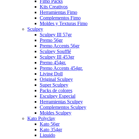
Fimo Packs
Kits Creativos
Herramientas Fimo
Complementos Fimo
Moldes y Texturas Fimo
Sculpey
Sculpey III 57gr
Premo 56gr
Premo Accents 56gr
Sculpey Soufflé
Sculpey III 453gr
Premo 454gr.
Premo Accents 454gr.
Living Doll
Original Sculpey
Super Sculpey
Packs de colores
Esculpey Especial
Herramientas Sculpey
Complementos Sculpey
Moldes Sculpey
Kato Polyclay
Kato 56gr
Kato 354gr
Liquido