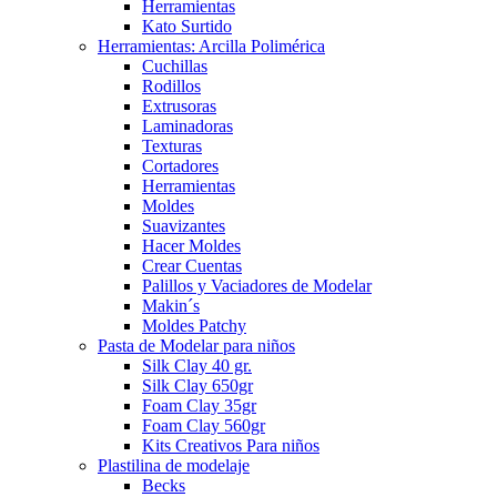
Herramientas
Kato Surtido
Herramientas: Arcilla Polimérica
Cuchillas
Rodillos
Extrusoras
Laminadoras
Texturas
Cortadores
Herramientas
Moldes
Suavizantes
Hacer Moldes
Crear Cuentas
Palillos y Vaciadores de Modelar
Makin´s
Moldes Patchy
Pasta de Modelar para niños
Silk Clay 40 gr.
Silk Clay 650gr
Foam Clay 35gr
Foam Clay 560gr
Kits Creativos Para niños
Plastilina de modelaje
Becks