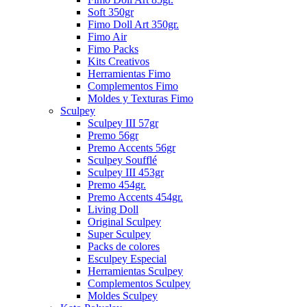
Soft 350gr
Fimo Doll Art 350gr.
Fimo Air
Fimo Packs
Kits Creativos
Herramientas Fimo
Complementos Fimo
Moldes y Texturas Fimo
Sculpey
Sculpey III 57gr
Premo 56gr
Premo Accents 56gr
Sculpey Soufflé
Sculpey III 453gr
Premo 454gr.
Premo Accents 454gr.
Living Doll
Original Sculpey
Super Sculpey
Packs de colores
Esculpey Especial
Herramientas Sculpey
Complementos Sculpey
Moldes Sculpey