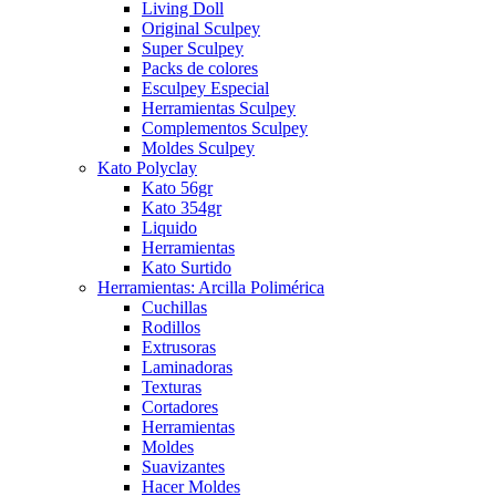
Living Doll
Original Sculpey
Super Sculpey
Packs de colores
Esculpey Especial
Herramientas Sculpey
Complementos Sculpey
Moldes Sculpey
Kato Polyclay
Kato 56gr
Kato 354gr
Liquido
Herramientas
Kato Surtido
Herramientas: Arcilla Polimérica
Cuchillas
Rodillos
Extrusoras
Laminadoras
Texturas
Cortadores
Herramientas
Moldes
Suavizantes
Hacer Moldes