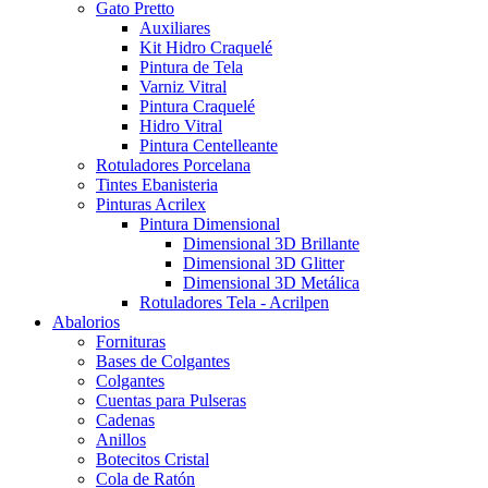
Gato Pretto
Auxiliares
Kit Hidro Craquelé
Pintura de Tela
Varniz Vitral
Pintura Craquelé
Hidro Vitral
Pintura Centelleante
Rotuladores Porcelana
Tintes Ebanisteria
Pinturas Acrilex
Pintura Dimensional
Dimensional 3D Brillante
Dimensional 3D Glitter
Dimensional 3D Metálica
Rotuladores Tela - Acrilpen
Abalorios
Fornituras
Bases de Colgantes
Colgantes
Cuentas para Pulseras
Cadenas
Anillos
Botecitos Cristal
Cola de Ratón