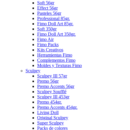
Soft 56gr
Effect 56gr
Pasteles 56gr
Professional 85gr.
Fimo Doll Art 85gr.
Soft 350gr
Fimo Doll Art 350gr.
Fimo Air
Fimo Packs
Kits Creativos
Herramientas Fimo
Complementos Fimo
Moldes y Texturas Fimo
Sculpey
Sculpey III 57gr
Premo 56gr
Premo Accents 56gr
Sculpey Soufflé
Sculpey III 453gr
Premo 454gr.
Premo Accents 454gr.
Living Doll
Original Sculpey
Super Sculpey
Packs de colores