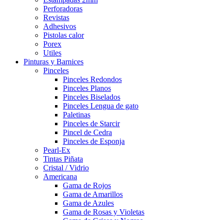
Perforadoras
Revistas
Adhesivos
Pistolas calor
Porex
Utiles
Pinturas y Barnices
Pinceles
Pinceles Redondos
Pinceles Planos
Pinceles Biselados
Pinceles Lengua de gato
Paletinas
Pinceles de Starcir
Pincel de Cedra
Pinceles de Esponja
Pearl-Ex
Tintas Piñata
Cristal / Vidrio
Americana
Gama de Rojos
Gama de Amarillos
Gama de Azules
Gama de Rosas y Violetas