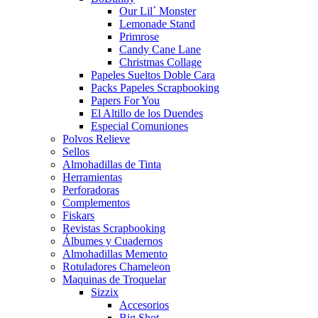
Our Lil´ Monster
Lemonade Stand
Primrose
Candy Cane Lane
Christmas Collage
Papeles Sueltos Doble Cara
Packs Papeles Scrapbooking
Papers For You
El Altillo de los Duendes
Especial Comuniones
Polvos Relieve
Sellos
Almohadillas de Tinta
Herramientas
Perforadoras
Complementos
Fiskars
Revistas Scrapbooking
Álbumes y Cuadernos
Almohadillas Memento
Rotuladores Chameleon
Maquinas de Troquelar
Sizzix
Accesorios
Big Shot