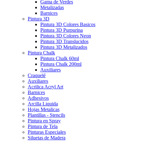
Gama de Verdes
Metalizadas
Barnices
Pintura 3D
Pintura 3D Colores Basicos
Pintura 3D Purpurina
Pintura 3D Colores Neon
Pintura 3D Translucidos
Pintura 3D Metalizados
Pintura Chalk
Pintura Chalk 60ml
Pintura Chalk 200ml
Auxiliares
Craquelé
Auxiliares
Acrilica Acryl Art
Barnices
Adhesivos
Arcilla Liquida
Hojas Metalicas
Plantillas - Stencils
Pintura en Spray
Pintura de Tela
Pinturas Especiales
Siluetas de Madera