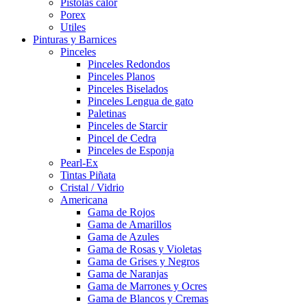
Pistolas calor
Porex
Utiles
Pinturas y Barnices
Pinceles
Pinceles Redondos
Pinceles Planos
Pinceles Biselados
Pinceles Lengua de gato
Paletinas
Pinceles de Starcir
Pincel de Cedra
Pinceles de Esponja
Pearl-Ex
Tintas Piñata
Cristal / Vidrio
Americana
Gama de Rojos
Gama de Amarillos
Gama de Azules
Gama de Rosas y Violetas
Gama de Grises y Negros
Gama de Naranjas
Gama de Marrones y Ocres
Gama de Blancos y Cremas