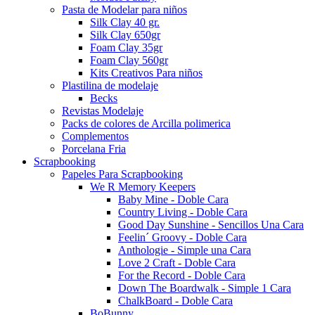
Pasta de Modelar para niños
Silk Clay 40 gr.
Silk Clay 650gr
Foam Clay 35gr
Foam Clay 560gr
Kits Creativos Para niños
Plastilina de modelaje
Becks
Revistas Modelaje
Packs de colores de Arcilla polimerica
Complementos
Porcelana Fria
Scrapbooking
Papeles Para Scrapbooking
We R Memory Keepers
Baby Mine - Doble Cara
Country Living - Doble Cara
Good Day Sunshine - Sencillos Una Cara
Feelin´ Groovy - Doble Cara
Anthologie - Simple una Cara
Love 2 Craft - Doble Cara
For the Record - Doble Cara
Down The Boardwalk - Simple 1 Cara
ChalkBoard - Doble Cara
BoBunny