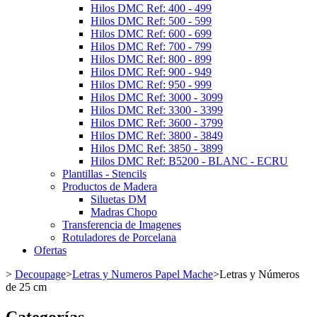
Hilos DMC Ref: 400 - 499
Hilos DMC Ref: 500 - 599
Hilos DMC Ref: 600 - 699
Hilos DMC Ref: 700 - 799
Hilos DMC Ref: 800 - 899
Hilos DMC Ref: 900 - 949
Hilos DMC Ref: 950 - 999
Hilos DMC Ref: 3000 - 3099
Hilos DMC Ref: 3300 - 3399
Hilos DMC Ref: 3600 - 3799
Hilos DMC Ref: 3800 - 3849
Hilos DMC Ref: 3850 - 3899
Hilos DMC Ref: B5200 - BLANC - ECRU
Plantillas - Stencils
Productos de Madera
Siluetas DM
Madras Chopo
Transferencia de Imagenes
Rotuladores de Porcelana
Ofertas
>
Decoupage
>
Letras y Numeros Papel Mache
>
Letras y Números
de 25 cm
Categorías