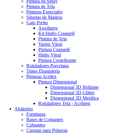
Pintura en Spray
Pintura de Tela
Pinturas Especiales
Siluetas de Madera
Gato Pretto
Auxiliares
Kit Hidro Craquelé
Pintura de Tela
Varniz Vitral
Pintura Craquelé
Hidro Vitral
Pintura Centelleante
Rotuladores Porcelana
Tintes Ebanisteria
Pinturas Acrilex
Pintura Dimensional
Dimensional 3D Brillante
Dimensional 3D Glitter
Dimensional 3D Metálica
Rotuladores Tela - Acrilpen
Abalorios
Fornituras
Bases de Colgantes
Colgantes
Cuentas para Pulseras