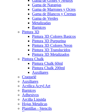
Gama de Grises y Negros
Gama de Naranjas
Gama de Marrones y Ocres
Gama de Blancos y Cremas
Gama de Verdes
Metalizadas
Barnices
Pintura 3D
Pintura 3D Colores Basicos
Pintura 3D Purpurina
Pintura 3D Colores Neon
Pintura 3D Translucidos
Pintura 3D Metalizados
Pintura Chalk
Pintura Chalk 60ml
Pintura Chalk 200ml
Auxiliares
Craquelé
Auxiliares
Acrilica Acryl Art
Barnices
Adhesivos
Arcilla Liquida
Hojas Metalicas
Plantillas - Stencils