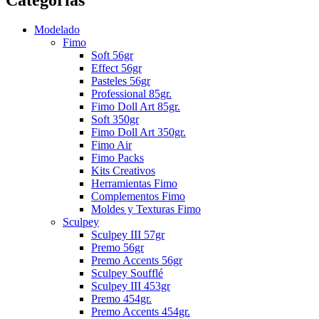
Modelado
Fimo
Soft 56gr
Effect 56gr
Pasteles 56gr
Professional 85gr.
Fimo Doll Art 85gr.
Soft 350gr
Fimo Doll Art 350gr.
Fimo Air
Fimo Packs
Kits Creativos
Herramientas Fimo
Complementos Fimo
Moldes y Texturas Fimo
Sculpey
Sculpey III 57gr
Premo 56gr
Premo Accents 56gr
Sculpey Soufflé
Sculpey III 453gr
Premo 454gr.
Premo Accents 454gr.