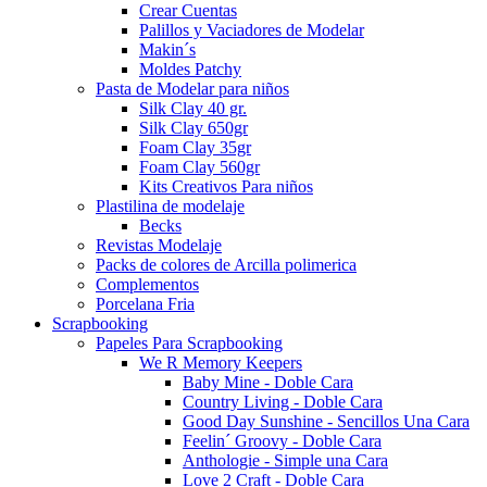
Crear Cuentas
Palillos y Vaciadores de Modelar
Makin´s
Moldes Patchy
Pasta de Modelar para niños
Silk Clay 40 gr.
Silk Clay 650gr
Foam Clay 35gr
Foam Clay 560gr
Kits Creativos Para niños
Plastilina de modelaje
Becks
Revistas Modelaje
Packs de colores de Arcilla polimerica
Complementos
Porcelana Fria
Scrapbooking
Papeles Para Scrapbooking
We R Memory Keepers
Baby Mine - Doble Cara
Country Living - Doble Cara
Good Day Sunshine - Sencillos Una Cara
Feelin´ Groovy - Doble Cara
Anthologie - Simple una Cara
Love 2 Craft - Doble Cara