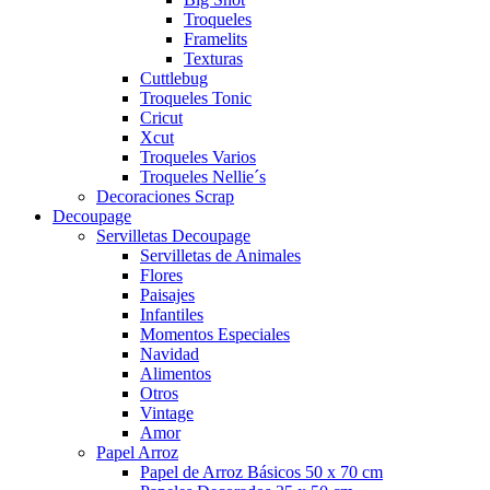
Troqueles
Framelits
Texturas
Cuttlebug
Troqueles Tonic
Cricut
Xcut
Troqueles Varios
Troqueles Nellie´s
Decoraciones Scrap
Decoupage
Servilletas Decoupage
Servilletas de Animales
Flores
Paisajes
Infantiles
Momentos Especiales
Navidad
Alimentos
Otros
Vintage
Amor
Papel Arroz
Papel de Arroz Básicos 50 x 70 cm