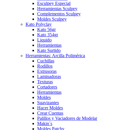
Esculpey Especial
Herramientas Sculpey
Complementos Sculpey
Moldes Sculpey
Kato Polyclay
Kato 56gr
Kato 354gr
Liquido
Herramientas
Kato Surtido
Herramientas: Arcilla Polimérica
Cuchillas
Rodillos
Extrusoras
Laminadoras
Texturas
Cortadores
Herramientas
Moldes
Suavizantes
Hacer Moldes
Crear Cuentas
Palillos y Vaciadores de Modelar
Makin´s
Moldes Patchy