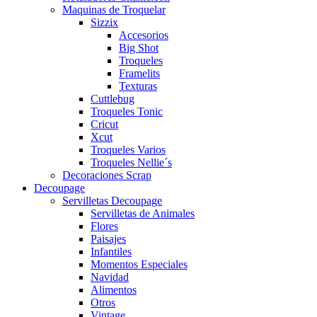
Maquinas de Troquelar
Sizzix
Accesorios
Big Shot
Troqueles
Framelits
Texturas
Cuttlebug
Troqueles Tonic
Cricut
Xcut
Troqueles Varios
Troqueles Nellie´s
Decoraciones Scrap
Decoupage
Servilletas Decoupage
Servilletas de Animales
Flores
Paisajes
Infantiles
Momentos Especiales
Navidad
Alimentos
Otros
Vintage