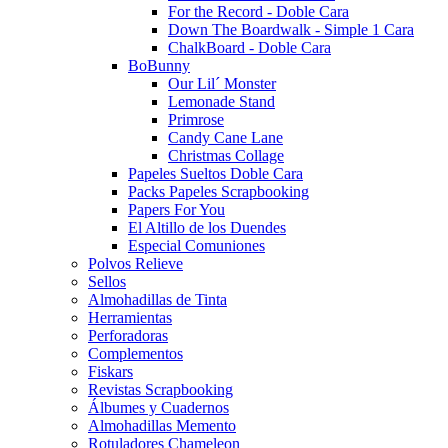
For the Record - Doble Cara
Down The Boardwalk - Simple 1 Cara
ChalkBoard - Doble Cara
BoBunny
Our Lil´ Monster
Lemonade Stand
Primrose
Candy Cane Lane
Christmas Collage
Papeles Sueltos Doble Cara
Packs Papeles Scrapbooking
Papers For You
El Altillo de los Duendes
Especial Comuniones
Polvos Relieve
Sellos
Almohadillas de Tinta
Herramientas
Perforadoras
Complementos
Fiskars
Revistas Scrapbooking
Álbumes y Cuadernos
Almohadillas Memento
Rotuladores Chameleon