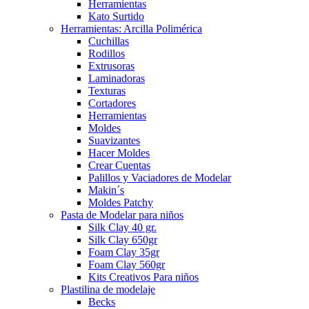
Herramientas
Kato Surtido
Herramientas: Arcilla Polimérica
Cuchillas
Rodillos
Extrusoras
Laminadoras
Texturas
Cortadores
Herramientas
Moldes
Suavizantes
Hacer Moldes
Crear Cuentas
Palillos y Vaciadores de Modelar
Makin´s
Moldes Patchy
Pasta de Modelar para niños
Silk Clay 40 gr.
Silk Clay 650gr
Foam Clay 35gr
Foam Clay 560gr
Kits Creativos Para niños
Plastilina de modelaje
Becks