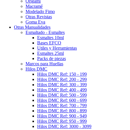
Origami
Macramé
Modelado Fimo
Otras Revistas
Goma Eva
Otras Manualidades
Esmaltado - Esmaltes
Esmaltes 10ml
Bases EFCO
Utiles y Herramientas
Esmaltes 25ml
Packs de piezas
Marcos para Huellas
Hilos DMC
Hilos DMC Ref: 150 - 199
Hilos DMC Ref: 200 - 299
Hilos DMC Ref: 300 - 399
Hilos DMC Ref: 400 - 499
Hilos DMC Ref: 500 - 599
Hilos DMC Ref: 600 - 699
Hilos DMC Ref: 700 - 799
Hilos DMC Ref: 800 - 899
Hilos DMC Ref: 900 - 949
Hilos DMC Ref: 950 - 999
Hilos DMC Ref: 3000 - 3099