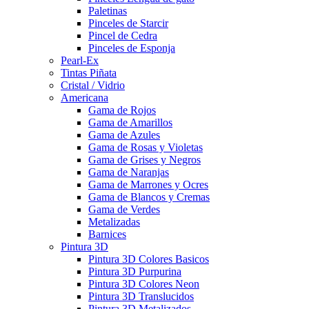
Paletinas
Pinceles de Starcir
Pincel de Cedra
Pinceles de Esponja
Pearl-Ex
Tintas Piñata
Cristal / Vidrio
Americana
Gama de Rojos
Gama de Amarillos
Gama de Azules
Gama de Rosas y Violetas
Gama de Grises y Negros
Gama de Naranjas
Gama de Marrones y Ocres
Gama de Blancos y Cremas
Gama de Verdes
Metalizadas
Barnices
Pintura 3D
Pintura 3D Colores Basicos
Pintura 3D Purpurina
Pintura 3D Colores Neon
Pintura 3D Translucidos
Pintura 3D Metalizados