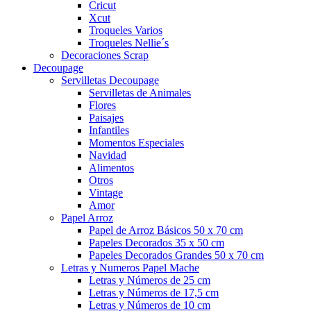
Cricut
Xcut
Troqueles Varios
Troqueles Nellie´s
Decoraciones Scrap
Decoupage
Servilletas Decoupage
Servilletas de Animales
Flores
Paisajes
Infantiles
Momentos Especiales
Navidad
Alimentos
Otros
Vintage
Amor
Papel Arroz
Papel de Arroz Básicos 50 x 70 cm
Papeles Decorados 35 x 50 cm
Papeles Decorados Grandes 50 x 70 cm
Letras y Numeros Papel Mache
Letras y Números de 25 cm
Letras y Números de 17,5 cm
Letras y Números de 10 cm