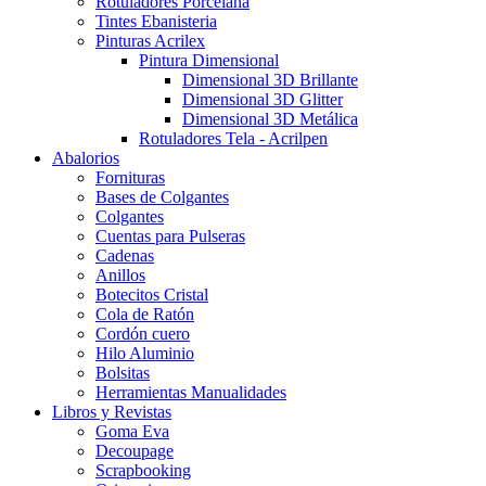
Rotuladores Porcelana
Tintes Ebanisteria
Pinturas Acrilex
Pintura Dimensional
Dimensional 3D Brillante
Dimensional 3D Glitter
Dimensional 3D Metálica
Rotuladores Tela - Acrilpen
Abalorios
Fornituras
Bases de Colgantes
Colgantes
Cuentas para Pulseras
Cadenas
Anillos
Botecitos Cristal
Cola de Ratón
Cordón cuero
Hilo Aluminio
Bolsitas
Herramientas Manualidades
Libros y Revistas
Goma Eva
Decoupage
Scrapbooking