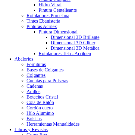
Hidro Vitral
Pintura Centelleante
Rotuladores Porcelana
Tintes Ebanisteria
Pinturas Acrilex
Pintura Dimensional
Dimensional 3D Brillante
Dimensional 3D Glitter
Dimensional 3D Metálica
Rotuladores Tela - Acrilpen
Abalorios
Fornituras
Bases de Colgantes
Colgantes
Cuentas para Pulseras
Cadenas
Anillos
Botecitos Cristal
Cola de Ratón
Cordón cuero
Hilo Aluminio
Bolsitas
Herramientas Manualidades
Libros y Revistas
Goma Eva