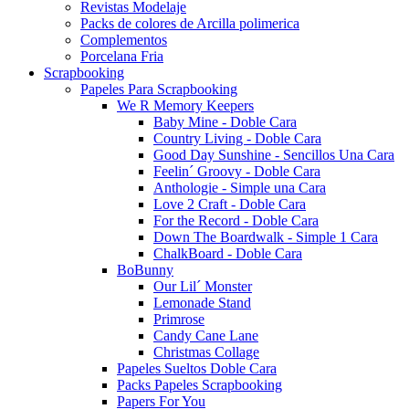
Revistas Modelaje
Packs de colores de Arcilla polimerica
Complementos
Porcelana Fria
Scrapbooking
Papeles Para Scrapbooking
We R Memory Keepers
Baby Mine - Doble Cara
Country Living - Doble Cara
Good Day Sunshine - Sencillos Una Cara
Feelin´ Groovy - Doble Cara
Anthologie - Simple una Cara
Love 2 Craft - Doble Cara
For the Record - Doble Cara
Down The Boardwalk - Simple 1 Cara
ChalkBoard - Doble Cara
BoBunny
Our Lil´ Monster
Lemonade Stand
Primrose
Candy Cane Lane
Christmas Collage
Papeles Sueltos Doble Cara
Packs Papeles Scrapbooking
Papers For You