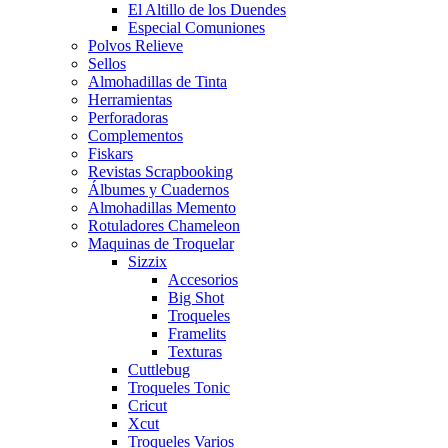
El Altillo de los Duendes
Especial Comuniones
Polvos Relieve
Sellos
Almohadillas de Tinta
Herramientas
Perforadoras
Complementos
Fiskars
Revistas Scrapbooking
Álbumes y Cuadernos
Almohadillas Memento
Rotuladores Chameleon
Maquinas de Troquelar
Sizzix
Accesorios
Big Shot
Troqueles
Framelits
Texturas
Cuttlebug
Troqueles Tonic
Cricut
Xcut
Troqueles Varios