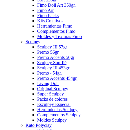
Fimo Doll Art 350gr.
Fimo Air
Fimo Packs
Kits Creativos
Herramientas Fimo
Complementos Fimo
Moldes y Texturas Fimo
Sculpey
Sculpey III 57gr
Premo 56gr
Premo Accents 56gr
Sculpey Soufflé
Sculpey III 453gr
Premo 454gr.
Premo Accents 454gr.
Living Doll
Original Sculpey
Super Sculpey
Packs de colores
Esculpey Especial
Herramientas Sculpey
Complementos Sculpey
Moldes Sculpey
Kato Polyclay