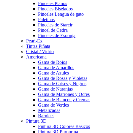
Pinceles Planos
Pinceles Biselados
Pinceles Lengua de gato
Paletinas
Pinceles de Starcir
Pincel de Cedra
Pinceles de Esponja
Pearl-Ex
Tintas Piñata
Cristal / Vidrio
Americana
Gama de Rojos
Gama de Amarillos
Gama de Azules
Gama de Rosas y Violetas
Gama de Grises y Negros
Gama de Naranjas
Gama de Marrones y Ocres
Gama de Blancos y Cremas
Gama de Verdes
Metalizadas
Barnices
Pintura 3D
Pintura 3D Colores Basicos
Pintura 3D Purpurina