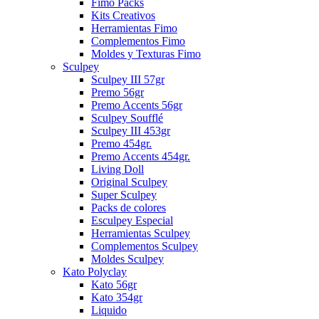
Fimo Packs
Kits Creativos
Herramientas Fimo
Complementos Fimo
Moldes y Texturas Fimo
Sculpey
Sculpey III 57gr
Premo 56gr
Premo Accents 56gr
Sculpey Soufflé
Sculpey III 453gr
Premo 454gr.
Premo Accents 454gr.
Living Doll
Original Sculpey
Super Sculpey
Packs de colores
Esculpey Especial
Herramientas Sculpey
Complementos Sculpey
Moldes Sculpey
Kato Polyclay
Kato 56gr
Kato 354gr
Liquido