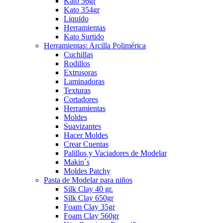
Kato 56gr
Kato 354gr
Liquido
Herramientas
Kato Surtido
Herramientas: Arcilla Polimérica
Cuchillas
Rodillos
Extrusoras
Laminadoras
Texturas
Cortadores
Herramientas
Moldes
Suavizantes
Hacer Moldes
Crear Cuentas
Palillos y Vaciadores de Modelar
Makin´s
Moldes Patchy
Pasta de Modelar para niños
Silk Clay 40 gr.
Silk Clay 650gr
Foam Clay 35gr
Foam Clay 560gr