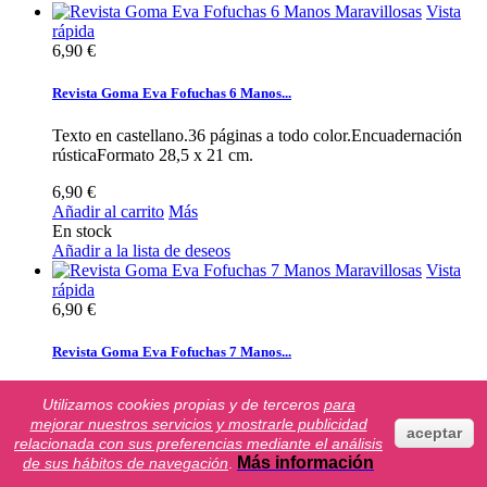
Vista
rápida
6,90 €
Revista Goma Eva Fofuchas 6 Manos...
Texto en castellano.36 páginas a todo color.Encuadernación
rústicaFormato 28,5 x 21 cm.
6,90 €
Añadir al carrito
Más
En stock
Añadir a la lista de deseos
Vista
rápida
6,90 €
Revista Goma Eva Fofuchas 7 Manos...
Texto en castellano.36 páginas a todo color.Encuadernación
Utilizamos cookies propias y de terceros
para
rústicaFormato 28,5 x 21 cm.
mejorar nuestros servicios y mostrarle publicidad
aceptar
relacionada con sus preferencias mediante el análisis
6,90 €
Más información
de sus hábitos de navegación
.
Añadir al carrito
Más