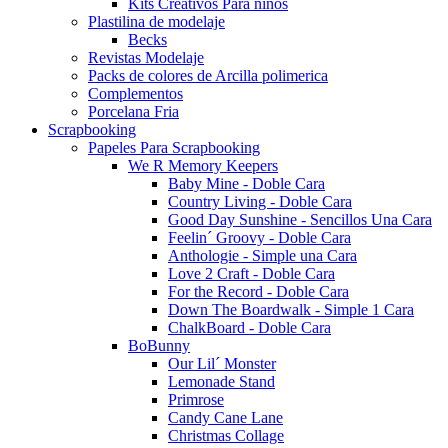
Kits Creativos Para niños
Plastilina de modelaje
Becks
Revistas Modelaje
Packs de colores de Arcilla polimerica
Complementos
Porcelana Fria
Scrapbooking
Papeles Para Scrapbooking
We R Memory Keepers
Baby Mine - Doble Cara
Country Living - Doble Cara
Good Day Sunshine - Sencillos Una Cara
Feelin´ Groovy - Doble Cara
Anthologie - Simple una Cara
Love 2 Craft - Doble Cara
For the Record - Doble Cara
Down The Boardwalk - Simple 1 Cara
ChalkBoard - Doble Cara
BoBunny
Our Lil´ Monster
Lemonade Stand
Primrose
Candy Cane Lane
Christmas Collage