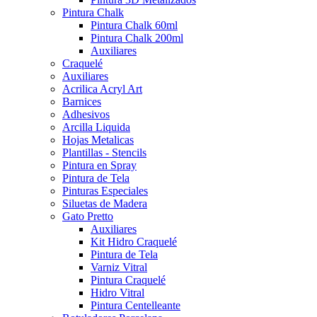
Pintura Chalk
Pintura Chalk 60ml
Pintura Chalk 200ml
Auxiliares
Craquelé
Auxiliares
Acrilica Acryl Art
Barnices
Adhesivos
Arcilla Liquida
Hojas Metalicas
Plantillas - Stencils
Pintura en Spray
Pintura de Tela
Pinturas Especiales
Siluetas de Madera
Gato Pretto
Auxiliares
Kit Hidro Craquelé
Pintura de Tela
Varniz Vitral
Pintura Craquelé
Hidro Vitral
Pintura Centelleante