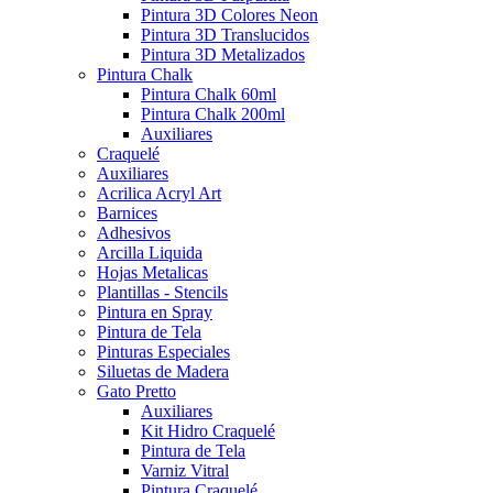
Pintura 3D Colores Neon
Pintura 3D Translucidos
Pintura 3D Metalizados
Pintura Chalk
Pintura Chalk 60ml
Pintura Chalk 200ml
Auxiliares
Craquelé
Auxiliares
Acrilica Acryl Art
Barnices
Adhesivos
Arcilla Liquida
Hojas Metalicas
Plantillas - Stencils
Pintura en Spray
Pintura de Tela
Pinturas Especiales
Siluetas de Madera
Gato Pretto
Auxiliares
Kit Hidro Craquelé
Pintura de Tela
Varniz Vitral
Pintura Craquelé