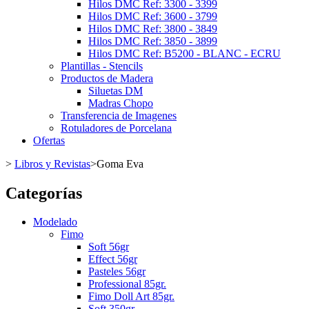
Hilos DMC Ref: 3300 - 3399
Hilos DMC Ref: 3600 - 3799
Hilos DMC Ref: 3800 - 3849
Hilos DMC Ref: 3850 - 3899
Hilos DMC Ref: B5200 - BLANC - ECRU
Plantillas - Stencils
Productos de Madera
Siluetas DM
Madras Chopo
Transferencia de Imagenes
Rotuladores de Porcelana
Ofertas
>
Libros y Revistas
>
Goma Eva
Categorías
Modelado
Fimo
Soft 56gr
Effect 56gr
Pasteles 56gr
Professional 85gr.
Fimo Doll Art 85gr.
Soft 350gr