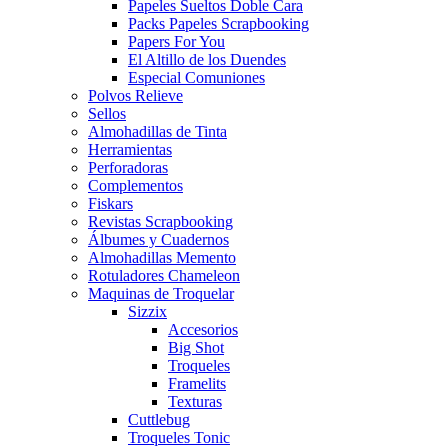
Papeles Sueltos Doble Cara
Packs Papeles Scrapbooking
Papers For You
El Altillo de los Duendes
Especial Comuniones
Polvos Relieve
Sellos
Almohadillas de Tinta
Herramientas
Perforadoras
Complementos
Fiskars
Revistas Scrapbooking
Álbumes y Cuadernos
Almohadillas Memento
Rotuladores Chameleon
Maquinas de Troquelar
Sizzix
Accesorios
Big Shot
Troqueles
Framelits
Texturas
Cuttlebug
Troqueles Tonic