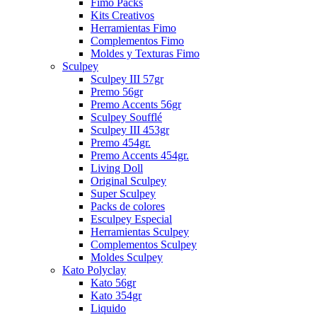
Fimo Packs
Kits Creativos
Herramientas Fimo
Complementos Fimo
Moldes y Texturas Fimo
Sculpey
Sculpey III 57gr
Premo 56gr
Premo Accents 56gr
Sculpey Soufflé
Sculpey III 453gr
Premo 454gr.
Premo Accents 454gr.
Living Doll
Original Sculpey
Super Sculpey
Packs de colores
Esculpey Especial
Herramientas Sculpey
Complementos Sculpey
Moldes Sculpey
Kato Polyclay
Kato 56gr
Kato 354gr
Liquido