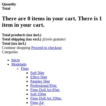
Quantity
Total
There are
0
items in your cart.
There is 1
item in your cart.
Total products (tax incl.)
Total shipping (tax excl.)
¡Envío gratuito!
Total (tax incl.)
Continue shopping
Proceed to checkout
Categorías
Inicio
Modelado
Fimo
Soft 56gr
Effect 56gr
Pasteles 56gr
Professional 85gr.
Fimo Doll Art 85gr.
Soft 350gr
Fimo Doll Art 350gr.
Fimo Air