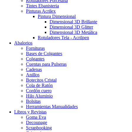
Rotuladores Porcelana
Tintes Ebanisteria
Pinturas Acrilex
Pintura Dimensional
Dimensional 3D Brillante
Dimensional 3D Glitter
Dimensional 3D Metálica
Rotuladores Tela - Acrilpen
Abalorios
Fornituras
Bases de Colgantes
Colgantes
Cuentas para Pulseras
Cadenas
Anillos
Botecitos Cristal
Cola de Ratón
Cordón cuero
Hilo Aluminio
Bolsitas
Herramientas Manualidades
Libros y Revistas
Goma Eva
Decoupage
Scrapbooking