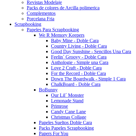
Revistas Modelaje
Packs de colores de Arcilla polimerica
Complementos
Porcelana Fria
Scrapbooking
Papeles Para Scrapbooking
We R Memory Keepers
Baby Mine - Doble Cara
Country Living - Doble Cara
Good Day Sunshine - Sencillos Una Cara
Feelin´ Groovy - Doble Cara
Anthologie - Simple una Cara
Love 2 Craft - Doble Cara
For the Record - Doble Cara
Down The Boardwalk - Simple 1 Cara
ChalkBoard - Doble Cara
BoBunny
Our Lil´ Monster
Lemonade Stand
Primrose
Candy Cane Lane
Christmas Collage
Papeles Sueltos Doble Cara
Packs Papeles Scrapbooking
Papers For You