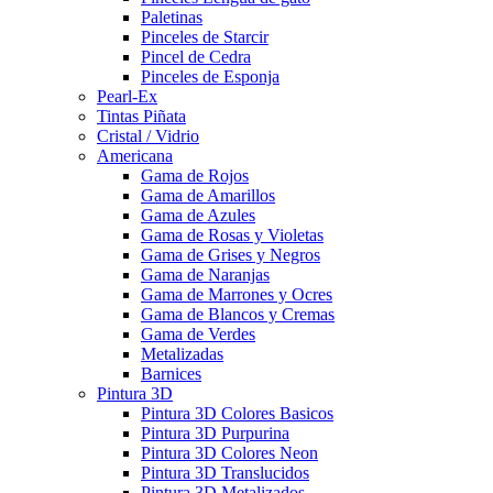
Paletinas
Pinceles de Starcir
Pincel de Cedra
Pinceles de Esponja
Pearl-Ex
Tintas Piñata
Cristal / Vidrio
Americana
Gama de Rojos
Gama de Amarillos
Gama de Azules
Gama de Rosas y Violetas
Gama de Grises y Negros
Gama de Naranjas
Gama de Marrones y Ocres
Gama de Blancos y Cremas
Gama de Verdes
Metalizadas
Barnices
Pintura 3D
Pintura 3D Colores Basicos
Pintura 3D Purpurina
Pintura 3D Colores Neon
Pintura 3D Translucidos
Pintura 3D Metalizados