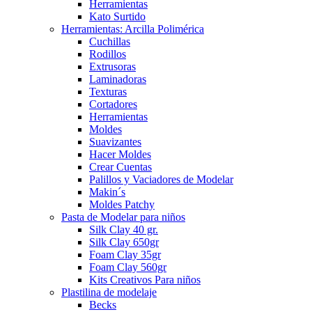
Herramientas
Kato Surtido
Herramientas: Arcilla Polimérica
Cuchillas
Rodillos
Extrusoras
Laminadoras
Texturas
Cortadores
Herramientas
Moldes
Suavizantes
Hacer Moldes
Crear Cuentas
Palillos y Vaciadores de Modelar
Makin´s
Moldes Patchy
Pasta de Modelar para niños
Silk Clay 40 gr.
Silk Clay 650gr
Foam Clay 35gr
Foam Clay 560gr
Kits Creativos Para niños
Plastilina de modelaje
Becks