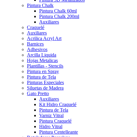
Pintura Chalk
Pintura Chalk 60ml
Pintura Chalk 200ml
Auxiliares
Craquelé
Auxiliares
Acrilica Acryl Art
Barnices
Adhesivos
Arcilla Liquida
Hojas Metalicas
Plantillas - Stencils
Pintura en Spray
Pintura de Tela
Pinturas Especiales
Siluetas de Madera
Gato Pretto
Auxiliares
Kit Hidro Craquelé
Pintura de Tela
Varniz Vitral
Pintura Craquelé
Hidro Vitral
Pintura Centelleante