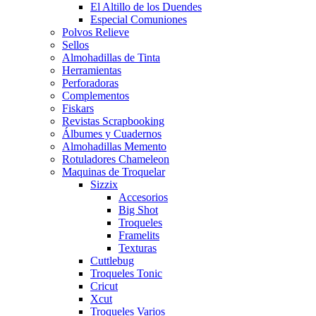
El Altillo de los Duendes
Especial Comuniones
Polvos Relieve
Sellos
Almohadillas de Tinta
Herramientas
Perforadoras
Complementos
Fiskars
Revistas Scrapbooking
Álbumes y Cuadernos
Almohadillas Memento
Rotuladores Chameleon
Maquinas de Troquelar
Sizzix
Accesorios
Big Shot
Troqueles
Framelits
Texturas
Cuttlebug
Troqueles Tonic
Cricut
Xcut
Troqueles Varios