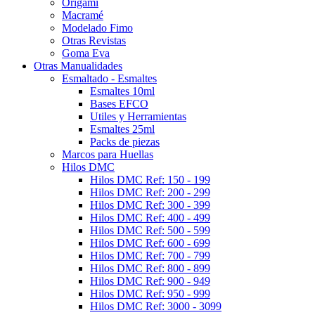
Origami
Macramé
Modelado Fimo
Otras Revistas
Goma Eva
Otras Manualidades
Esmaltado - Esmaltes
Esmaltes 10ml
Bases EFCO
Utiles y Herramientas
Esmaltes 25ml
Packs de piezas
Marcos para Huellas
Hilos DMC
Hilos DMC Ref: 150 - 199
Hilos DMC Ref: 200 - 299
Hilos DMC Ref: 300 - 399
Hilos DMC Ref: 400 - 499
Hilos DMC Ref: 500 - 599
Hilos DMC Ref: 600 - 699
Hilos DMC Ref: 700 - 799
Hilos DMC Ref: 800 - 899
Hilos DMC Ref: 900 - 949
Hilos DMC Ref: 950 - 999
Hilos DMC Ref: 3000 - 3099