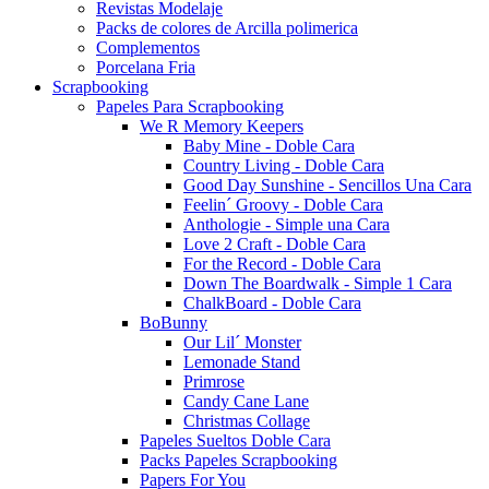
Revistas Modelaje
Packs de colores de Arcilla polimerica
Complementos
Porcelana Fria
Scrapbooking
Papeles Para Scrapbooking
We R Memory Keepers
Baby Mine - Doble Cara
Country Living - Doble Cara
Good Day Sunshine - Sencillos Una Cara
Feelin´ Groovy - Doble Cara
Anthologie - Simple una Cara
Love 2 Craft - Doble Cara
For the Record - Doble Cara
Down The Boardwalk - Simple 1 Cara
ChalkBoard - Doble Cara
BoBunny
Our Lil´ Monster
Lemonade Stand
Primrose
Candy Cane Lane
Christmas Collage
Papeles Sueltos Doble Cara
Packs Papeles Scrapbooking
Papers For You