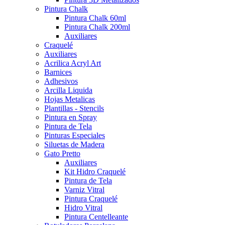
Pintura Chalk
Pintura Chalk 60ml
Pintura Chalk 200ml
Auxiliares
Craquelé
Auxiliares
Acrilica Acryl Art
Barnices
Adhesivos
Arcilla Liquida
Hojas Metalicas
Plantillas - Stencils
Pintura en Spray
Pintura de Tela
Pinturas Especiales
Siluetas de Madera
Gato Pretto
Auxiliares
Kit Hidro Craquelé
Pintura de Tela
Varniz Vitral
Pintura Craquelé
Hidro Vitral
Pintura Centelleante