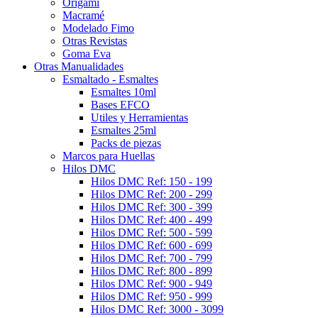
Origami
Macramé
Modelado Fimo
Otras Revistas
Goma Eva
Otras Manualidades
Esmaltado - Esmaltes
Esmaltes 10ml
Bases EFCO
Utiles y Herramientas
Esmaltes 25ml
Packs de piezas
Marcos para Huellas
Hilos DMC
Hilos DMC Ref: 150 - 199
Hilos DMC Ref: 200 - 299
Hilos DMC Ref: 300 - 399
Hilos DMC Ref: 400 - 499
Hilos DMC Ref: 500 - 599
Hilos DMC Ref: 600 - 699
Hilos DMC Ref: 700 - 799
Hilos DMC Ref: 800 - 899
Hilos DMC Ref: 900 - 949
Hilos DMC Ref: 950 - 999
Hilos DMC Ref: 3000 - 3099