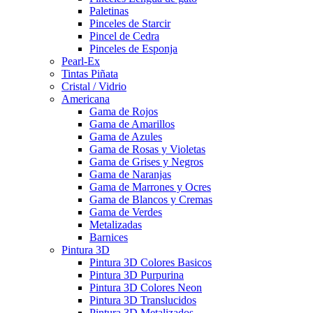
Paletinas
Pinceles de Starcir
Pincel de Cedra
Pinceles de Esponja
Pearl-Ex
Tintas Piñata
Cristal / Vidrio
Americana
Gama de Rojos
Gama de Amarillos
Gama de Azules
Gama de Rosas y Violetas
Gama de Grises y Negros
Gama de Naranjas
Gama de Marrones y Ocres
Gama de Blancos y Cremas
Gama de Verdes
Metalizadas
Barnices
Pintura 3D
Pintura 3D Colores Basicos
Pintura 3D Purpurina
Pintura 3D Colores Neon
Pintura 3D Translucidos
Pintura 3D Metalizados