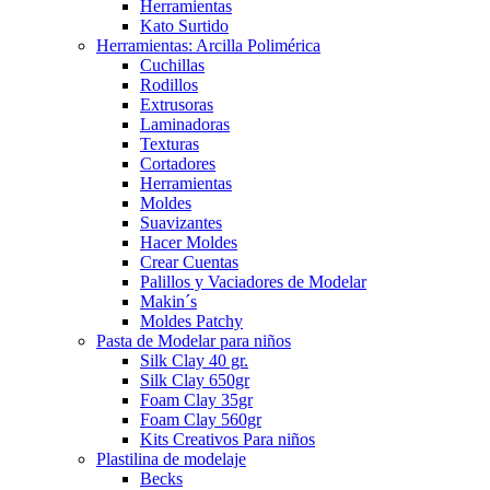
Herramientas
Kato Surtido
Herramientas: Arcilla Polimérica
Cuchillas
Rodillos
Extrusoras
Laminadoras
Texturas
Cortadores
Herramientas
Moldes
Suavizantes
Hacer Moldes
Crear Cuentas
Palillos y Vaciadores de Modelar
Makin´s
Moldes Patchy
Pasta de Modelar para niños
Silk Clay 40 gr.
Silk Clay 650gr
Foam Clay 35gr
Foam Clay 560gr
Kits Creativos Para niños
Plastilina de modelaje
Becks