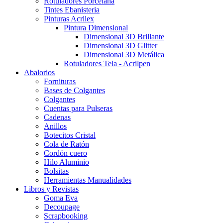
Rotuladores Porcelana
Tintes Ebanisteria
Pinturas Acrilex
Pintura Dimensional
Dimensional 3D Brillante
Dimensional 3D Glitter
Dimensional 3D Metálica
Rotuladores Tela - Acrilpen
Abalorios
Fornituras
Bases de Colgantes
Colgantes
Cuentas para Pulseras
Cadenas
Anillos
Botecitos Cristal
Cola de Ratón
Cordón cuero
Hilo Aluminio
Bolsitas
Herramientas Manualidades
Libros y Revistas
Goma Eva
Decoupage
Scrapbooking