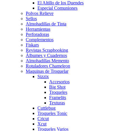
El Altillo de los Duendes
Especial Comuniones
Polvos Relieve
Sellos
Almohadillas de Tinta
Herramientas
Perforadoras
Complementos
Fiskars
Revistas Scrapbooking
Álbumes y Cuadernos
Almohadillas Memento
Rotuladores Chameleon
Maquinas de Troquelar
Sizzix
Accesorios
Big Shot
Troqueles
Framelits
Texturas
Cuttlebug
Troqueles Tonic
Cricut
Xcut
Troqueles Varios