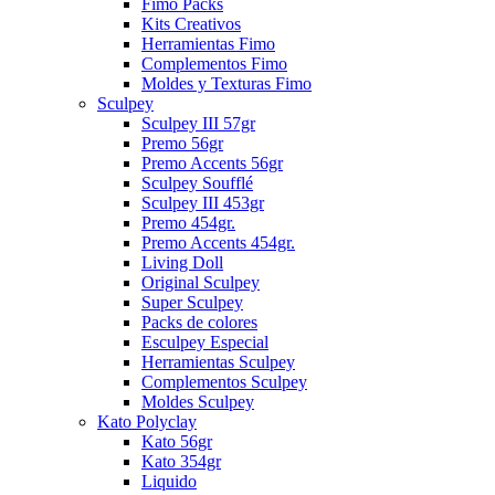
Fimo Packs
Kits Creativos
Herramientas Fimo
Complementos Fimo
Moldes y Texturas Fimo
Sculpey
Sculpey III 57gr
Premo 56gr
Premo Accents 56gr
Sculpey Soufflé
Sculpey III 453gr
Premo 454gr.
Premo Accents 454gr.
Living Doll
Original Sculpey
Super Sculpey
Packs de colores
Esculpey Especial
Herramientas Sculpey
Complementos Sculpey
Moldes Sculpey
Kato Polyclay
Kato 56gr
Kato 354gr
Liquido