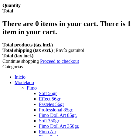
Quantity
Total
There are
0
items in your cart.
There is 1
item in your cart.
Total products (tax incl.)
Total shipping (tax excl.)
¡Envío gratuito!
Total (tax incl.)
Continue shopping
Proceed to checkout
Categorías
Inicio
Modelado
Fimo
Soft 56gr
Effect 56gr
Pasteles 56gr
Professional 85gr.
Fimo Doll Art 85gr.
Soft 350gr
Fimo Doll Art 350gr.
Fimo Air