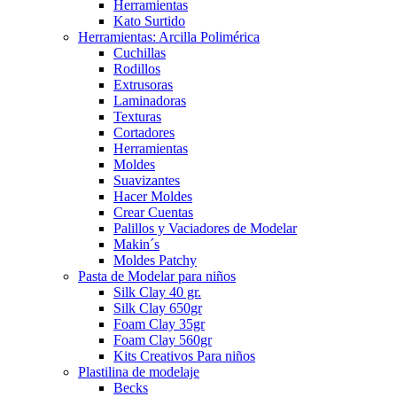
Herramientas
Kato Surtido
Herramientas: Arcilla Polimérica
Cuchillas
Rodillos
Extrusoras
Laminadoras
Texturas
Cortadores
Herramientas
Moldes
Suavizantes
Hacer Moldes
Crear Cuentas
Palillos y Vaciadores de Modelar
Makin´s
Moldes Patchy
Pasta de Modelar para niños
Silk Clay 40 gr.
Silk Clay 650gr
Foam Clay 35gr
Foam Clay 560gr
Kits Creativos Para niños
Plastilina de modelaje
Becks