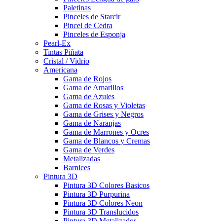
Paletinas
Pinceles de Starcir
Pincel de Cedra
Pinceles de Esponja
Pearl-Ex
Tintas Piñata
Cristal / Vidrio
Americana
Gama de Rojos
Gama de Amarillos
Gama de Azules
Gama de Rosas y Violetas
Gama de Grises y Negros
Gama de Naranjas
Gama de Marrones y Ocres
Gama de Blancos y Cremas
Gama de Verdes
Metalizadas
Barnices
Pintura 3D
Pintura 3D Colores Basicos
Pintura 3D Purpurina
Pintura 3D Colores Neon
Pintura 3D Translucidos
Pintura 3D Metalizados