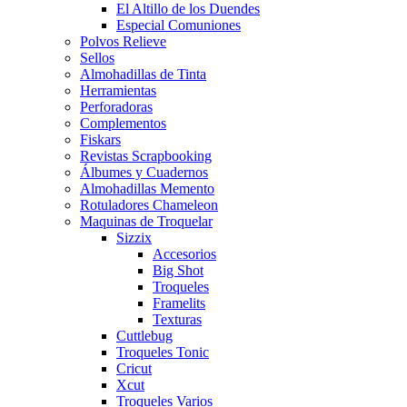
El Altillo de los Duendes
Especial Comuniones
Polvos Relieve
Sellos
Almohadillas de Tinta
Herramientas
Perforadoras
Complementos
Fiskars
Revistas Scrapbooking
Álbumes y Cuadernos
Almohadillas Memento
Rotuladores Chameleon
Maquinas de Troquelar
Sizzix
Accesorios
Big Shot
Troqueles
Framelits
Texturas
Cuttlebug
Troqueles Tonic
Cricut
Xcut
Troqueles Varios