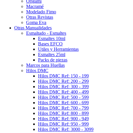
Origami
Macramé
Modelado Fimo
Otras Revistas
Goma Eva
Otras Manualidades
Esmaltado - Esmaltes
Esmaltes 10ml
Bases EFCO
Utiles y Herramientas
Esmaltes 25ml
Packs de piezas
Marcos para Huellas
Hilos DMC
Hilos DMC Ref: 150 - 199
Hilos DMC Ref: 200 - 299
Hilos DMC Ref: 300 - 399
Hilos DMC Ref: 400 - 499
Hilos DMC Ref: 500 - 599
Hilos DMC Ref: 600 - 699
Hilos DMC Ref: 700 - 799
Hilos DMC Ref: 800 - 899
Hilos DMC Ref: 900 - 949
Hilos DMC Ref: 950 - 999
Hilos DMC Ref: 3000 - 3099