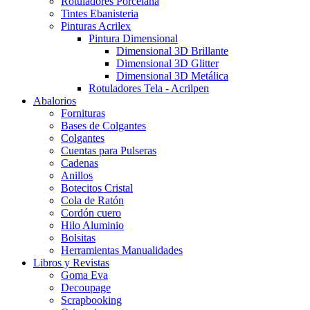
Rotuladores Porcelana
Tintes Ebanisteria
Pinturas Acrilex
Pintura Dimensional
Dimensional 3D Brillante
Dimensional 3D Glitter
Dimensional 3D Metálica
Rotuladores Tela - Acrilpen
Abalorios
Fornituras
Bases de Colgantes
Colgantes
Cuentas para Pulseras
Cadenas
Anillos
Botecitos Cristal
Cola de Ratón
Cordón cuero
Hilo Aluminio
Bolsitas
Herramientas Manualidades
Libros y Revistas
Goma Eva
Decoupage
Scrapbooking