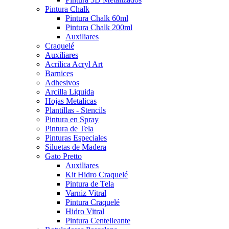
Pintura Chalk
Pintura Chalk 60ml
Pintura Chalk 200ml
Auxiliares
Craquelé
Auxiliares
Acrilica Acryl Art
Barnices
Adhesivos
Arcilla Liquida
Hojas Metalicas
Plantillas - Stencils
Pintura en Spray
Pintura de Tela
Pinturas Especiales
Siluetas de Madera
Gato Pretto
Auxiliares
Kit Hidro Craquelé
Pintura de Tela
Varniz Vitral
Pintura Craquelé
Hidro Vitral
Pintura Centelleante