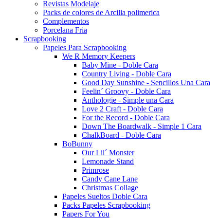
Revistas Modelaje
Packs de colores de Arcilla polimerica
Complementos
Porcelana Fria
Scrapbooking
Papeles Para Scrapbooking
We R Memory Keepers
Baby Mine - Doble Cara
Country Living - Doble Cara
Good Day Sunshine - Sencillos Una Cara
Feelin´ Groovy - Doble Cara
Anthologie - Simple una Cara
Love 2 Craft - Doble Cara
For the Record - Doble Cara
Down The Boardwalk - Simple 1 Cara
ChalkBoard - Doble Cara
BoBunny
Our Lil´ Monster
Lemonade Stand
Primrose
Candy Cane Lane
Christmas Collage
Papeles Sueltos Doble Cara
Packs Papeles Scrapbooking
Papers For You