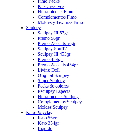
Fimo Packs
Kits Creativos
Herramientas Fimo
Complementos Fimo
Moldes y Texturas Fimo
Sculpey
Sculpey III 57gr
Premo 56gr
Premo Accents 56gr
Sculpey Soufflé
Sculpey III 453gr
Premo 454gr.
Premo Accents 454gr.
Living Doll
Original Sculpey
Super Sculpey
Packs de colores
Esculpey Especial
Herramientas Sculpey
Complementos Sculpey
Moldes Sculpey
Kato Polyclay
Kato 56gr
Kato 354gr
Liquido