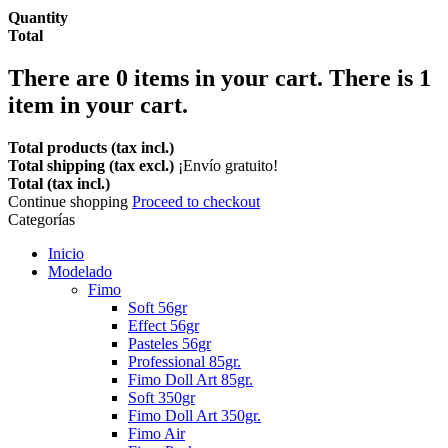
Quantity
Total
There are
0
items in your cart.
There is 1
item in your cart.
Total products (tax incl.)
Total shipping (tax excl.)
¡Envío gratuito!
Total (tax incl.)
Continue shopping
Proceed to checkout
Categorías
Inicio
Modelado
Fimo
Soft 56gr
Effect 56gr
Pasteles 56gr
Professional 85gr.
Fimo Doll Art 85gr.
Soft 350gr
Fimo Doll Art 350gr.
Fimo Air