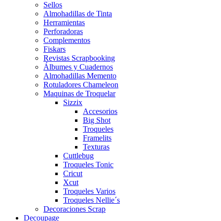
Sellos
Almohadillas de Tinta
Herramientas
Perforadoras
Complementos
Fiskars
Revistas Scrapbooking
Álbumes y Cuadernos
Almohadillas Memento
Rotuladores Chameleon
Maquinas de Troquelar
Sizzix
Accesorios
Big Shot
Troqueles
Framelits
Texturas
Cuttlebug
Troqueles Tonic
Cricut
Xcut
Troqueles Varios
Troqueles Nellie´s
Decoraciones Scrap
Decoupage