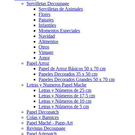
Servilletas Decoupage
Servilletas de Animales
Flores
Paisajes
Infantiles
Momentos Especiales
Navidad
Alimentos
Otros
Vintage
Amor
Papel Arroz
Papel de Arroz Básicos 50 x 70 cm
Papeles Decorados 35 x 50 cm
Papeles Decorados Grandes 50 x 70 cm
Letras y Numeros Papel Mache
Letras y Números de 25 cm
Letras y Números de 17,5 cm
Letras y Números de 10 cm
Letras y Números de 5 cm
Papel Decopatch
Colas y Barnices
Papel Maché - Papp-Art
Revistas Decoupage
Papel Artepatch