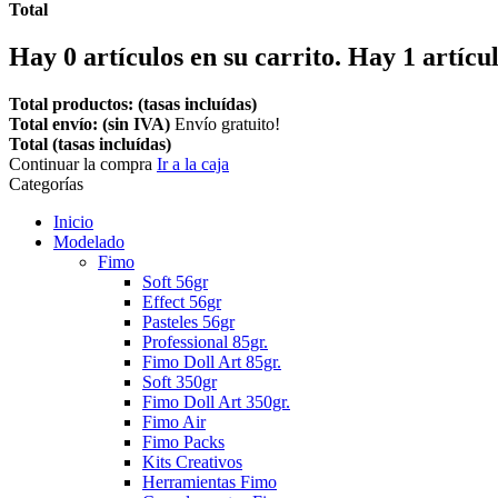
Total
Hay
0
artículos en su carrito.
Hay 1 artícul
Total productos: (tasas incluídas)
Total envío: (sin IVA)
Envío gratuito!
Total (tasas incluídas)
Continuar la compra
Ir a la caja
Categorías
Inicio
Modelado
Fimo
Soft 56gr
Effect 56gr
Pasteles 56gr
Professional 85gr.
Fimo Doll Art 85gr.
Soft 350gr
Fimo Doll Art 350gr.
Fimo Air
Fimo Packs
Kits Creativos
Herramientas Fimo