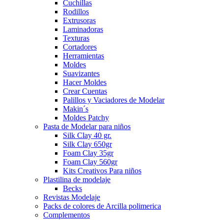
Cuchillas
Rodillos
Extrusoras
Laminadoras
Texturas
Cortadores
Herramientas
Moldes
Suavizantes
Hacer Moldes
Crear Cuentas
Palillos y Vaciadores de Modelar
Makin´s
Moldes Patchy
Pasta de Modelar para niños
Silk Clay 40 gr.
Silk Clay 650gr
Foam Clay 35gr
Foam Clay 560gr
Kits Creativos Para niños
Plastilina de modelaje
Becks
Revistas Modelaje
Packs de colores de Arcilla polimerica
Complementos