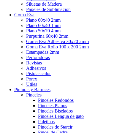
Siluetas de Madera
Papeles de Sublimacion
Goma Eva
Plano 60x40 2mm
Plano 60x40 1mm
Plano 50x70 4mm
Purpurina 60x40 2mm
Goma Eva Adhesiva 30x20 2mm
Goma Eva Rollo 100 x 200 2mm
Estampadas 2mm
Perforadoras
Revistas
Adhesivos
Pistolas calor
Porex
Utiles
Pinturas y Barnices
Pinceles
Pinceles Redondos
Pinceles Planos
Pinceles Biselados
Pinceles Lengua de gato
Paletinas
Pinceles de Starcir
Pincel de Cedra