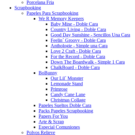
Porcelana Fria
Scrapbooking
Papeles Para Scrapbooking
We R Memory Keepers
Baby Mine - Doble Cara
Country Living - Doble Cara
Good Day Sunshine - Sencillos Una Cara
Feelin´ Groovy - Doble Cara
Anthologie - Simple una Cara
Love 2 Craft - Doble Cara
For the Record - Doble Cara
Down The Boardwalk - Simple 1 Cara
ChalkBoard - Doble Cara
BoBunny
Our Lil´ Monster
Lemonade Stand
Primrose
Candy Cane Lane
Christmas Collage
Papeles Sueltos Doble Cara
Packs Papeles Scrapbooking
Papers For You
Arte & Scrap
Especial Comuniones
Polvos Relieve