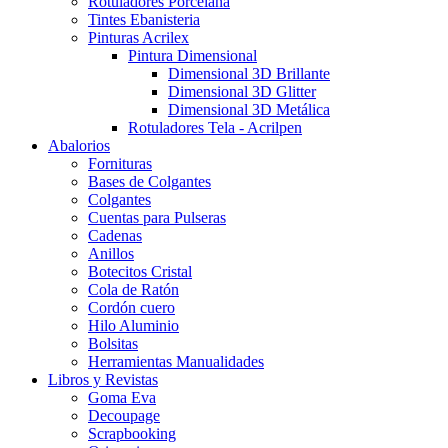
Rotuladores Porcelana
Tintes Ebanisteria
Pinturas Acrilex
Pintura Dimensional
Dimensional 3D Brillante
Dimensional 3D Glitter
Dimensional 3D Metálica
Rotuladores Tela - Acrilpen
Abalorios
Fornituras
Bases de Colgantes
Colgantes
Cuentas para Pulseras
Cadenas
Anillos
Botecitos Cristal
Cola de Ratón
Cordón cuero
Hilo Aluminio
Bolsitas
Herramientas Manualidades
Libros y Revistas
Goma Eva
Decoupage
Scrapbooking