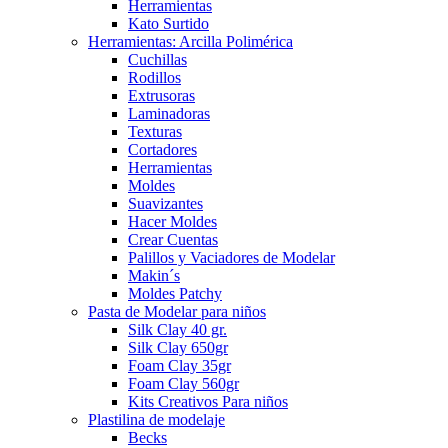
Herramientas
Kato Surtido
Herramientas: Arcilla Polimérica
Cuchillas
Rodillos
Extrusoras
Laminadoras
Texturas
Cortadores
Herramientas
Moldes
Suavizantes
Hacer Moldes
Crear Cuentas
Palillos y Vaciadores de Modelar
Makin´s
Moldes Patchy
Pasta de Modelar para niños
Silk Clay 40 gr.
Silk Clay 650gr
Foam Clay 35gr
Foam Clay 560gr
Kits Creativos Para niños
Plastilina de modelaje
Becks