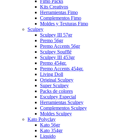
Fimo Packs
Kits Creativos
Herramientas Fimo
Complementos Fimo
Moldes y Texturas Fimo
Sculpey
Sculpey III 57gr
Premo 56gr
Premo Accents 56gr
Sculpey Soufflé
Sculpey III 453gr
Premo 454gr.
Premo Accents 454gr.
Living Doll
Original Sculpey
Super Sculpey
Packs de colores
Esculpey Especial
Herramientas Sculpey
Complementos Sculpey
Moldes Sculpey
Kato Polyclay
Kato 56gr
Kato 354gr
Liquido