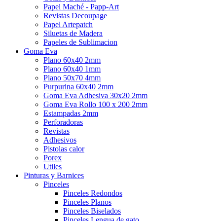
Papel Maché - Papp-Art
Revistas Decoupage
Papel Artepatch
Siluetas de Madera
Papeles de Sublimacion
Goma Eva
Plano 60x40 2mm
Plano 60x40 1mm
Plano 50x70 4mm
Purpurina 60x40 2mm
Goma Eva Adhesiva 30x20 2mm
Goma Eva Rollo 100 x 200 2mm
Estampadas 2mm
Perforadoras
Revistas
Adhesivos
Pistolas calor
Porex
Utiles
Pinturas y Barnices
Pinceles
Pinceles Redondos
Pinceles Planos
Pinceles Biselados
Pinceles Lengua de gato