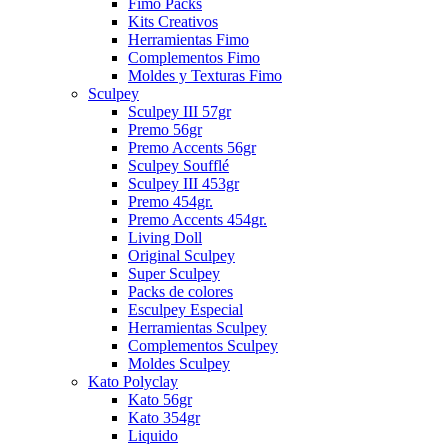
Fimo Packs
Kits Creativos
Herramientas Fimo
Complementos Fimo
Moldes y Texturas Fimo
Sculpey
Sculpey III 57gr
Premo 56gr
Premo Accents 56gr
Sculpey Soufflé
Sculpey III 453gr
Premo 454gr.
Premo Accents 454gr.
Living Doll
Original Sculpey
Super Sculpey
Packs de colores
Esculpey Especial
Herramientas Sculpey
Complementos Sculpey
Moldes Sculpey
Kato Polyclay
Kato 56gr
Kato 354gr
Liquido