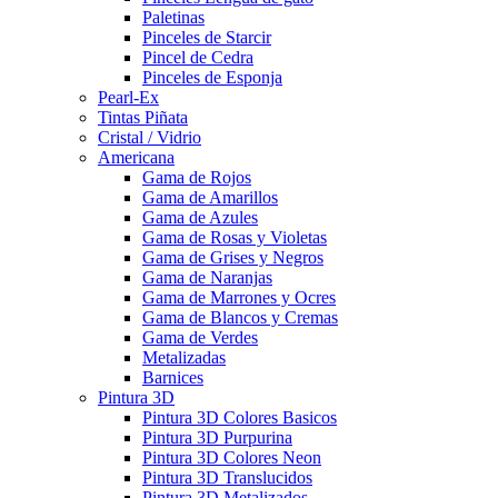
Paletinas
Pinceles de Starcir
Pincel de Cedra
Pinceles de Esponja
Pearl-Ex
Tintas Piñata
Cristal / Vidrio
Americana
Gama de Rojos
Gama de Amarillos
Gama de Azules
Gama de Rosas y Violetas
Gama de Grises y Negros
Gama de Naranjas
Gama de Marrones y Ocres
Gama de Blancos y Cremas
Gama de Verdes
Metalizadas
Barnices
Pintura 3D
Pintura 3D Colores Basicos
Pintura 3D Purpurina
Pintura 3D Colores Neon
Pintura 3D Translucidos
Pintura 3D Metalizados