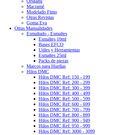
Origami
Macramé
Modelado Fimo
Otras Revistas
Goma Eva
Otras Manualidades
Esmaltado - Esmaltes
Esmaltes 10ml
Bases EFCO
Utiles y Herramientas
Esmaltes 25ml
Packs de piezas
Marcos para Huellas
Hilos DMC
Hilos DMC Ref: 150 - 199
Hilos DMC Ref: 200 - 299
Hilos DMC Ref: 300 - 399
Hilos DMC Ref: 400 - 499
Hilos DMC Ref: 500 - 599
Hilos DMC Ref: 600 - 699
Hilos DMC Ref: 700 - 799
Hilos DMC Ref: 800 - 899
Hilos DMC Ref: 900 - 949
Hilos DMC Ref: 950 - 999
Hilos DMC Ref: 3000 - 3099