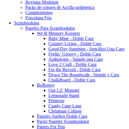
Revistas Modelaje
Packs de colores de Arcilla polimerica
Complementos
Porcelana Fria
Scrapbooking
Papeles Para Scrapbooking
We R Memory Keepers
Baby Mine - Doble Cara
Country Living - Doble Cara
Good Day Sunshine - Sencillos Una Cara
Feelin´ Groovy - Doble Cara
Anthologie - Simple una Cara
Love 2 Craft - Doble Cara
For the Record - Doble Cara
Down The Boardwalk - Simple 1 Cara
ChalkBoard - Doble Cara
BoBunny
Our Lil´ Monster
Lemonade Stand
Primrose
Candy Cane Lane
Christmas Collage
Papeles Sueltos Doble Cara
Packs Papeles Scrapbooking
Papers For You