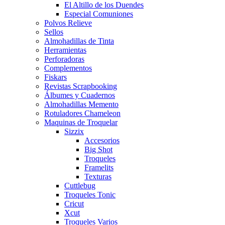
El Altillo de los Duendes
Especial Comuniones
Polvos Relieve
Sellos
Almohadillas de Tinta
Herramientas
Perforadoras
Complementos
Fiskars
Revistas Scrapbooking
Álbumes y Cuadernos
Almohadillas Memento
Rotuladores Chameleon
Maquinas de Troquelar
Sizzix
Accesorios
Big Shot
Troqueles
Framelits
Texturas
Cuttlebug
Troqueles Tonic
Cricut
Xcut
Troqueles Varios