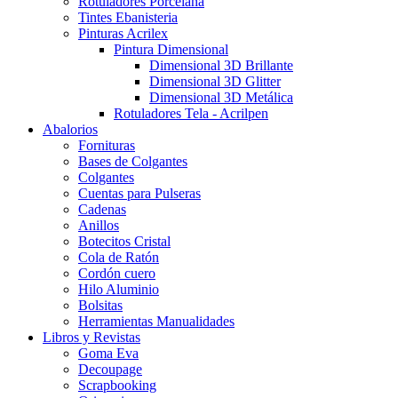
Rotuladores Porcelana
Tintes Ebanisteria
Pinturas Acrilex
Pintura Dimensional
Dimensional 3D Brillante
Dimensional 3D Glitter
Dimensional 3D Metálica
Rotuladores Tela - Acrilpen
Abalorios
Fornituras
Bases de Colgantes
Colgantes
Cuentas para Pulseras
Cadenas
Anillos
Botecitos Cristal
Cola de Ratón
Cordón cuero
Hilo Aluminio
Bolsitas
Herramientas Manualidades
Libros y Revistas
Goma Eva
Decoupage
Scrapbooking