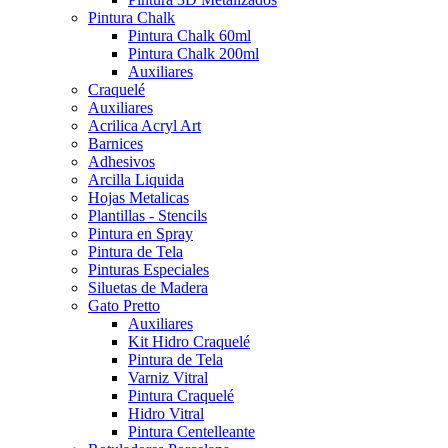
Pintura Chalk
Pintura Chalk 60ml
Pintura Chalk 200ml
Auxiliares
Craquelé
Auxiliares
Acrilica Acryl Art
Barnices
Adhesivos
Arcilla Liquida
Hojas Metalicas
Plantillas - Stencils
Pintura en Spray
Pintura de Tela
Pinturas Especiales
Siluetas de Madera
Gato Pretto
Auxiliares
Kit Hidro Craquelé
Pintura de Tela
Varniz Vitral
Pintura Craquelé
Hidro Vitral
Pintura Centelleante