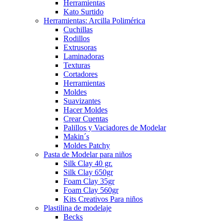
Herramientas
Kato Surtido
Herramientas: Arcilla Polimérica
Cuchillas
Rodillos
Extrusoras
Laminadoras
Texturas
Cortadores
Herramientas
Moldes
Suavizantes
Hacer Moldes
Crear Cuentas
Palillos y Vaciadores de Modelar
Makin´s
Moldes Patchy
Pasta de Modelar para niños
Silk Clay 40 gr.
Silk Clay 650gr
Foam Clay 35gr
Foam Clay 560gr
Kits Creativos Para niños
Plastilina de modelaje
Becks