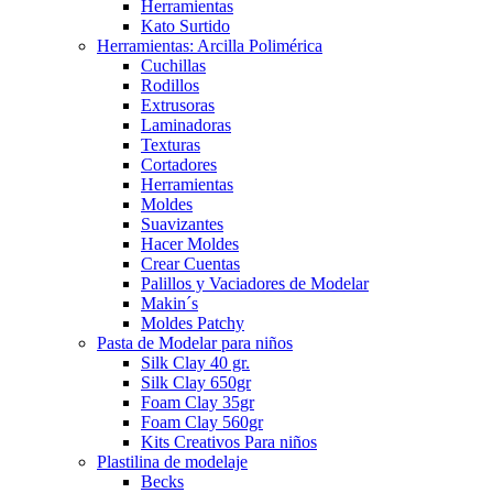
Herramientas
Kato Surtido
Herramientas: Arcilla Polimérica
Cuchillas
Rodillos
Extrusoras
Laminadoras
Texturas
Cortadores
Herramientas
Moldes
Suavizantes
Hacer Moldes
Crear Cuentas
Palillos y Vaciadores de Modelar
Makin´s
Moldes Patchy
Pasta de Modelar para niños
Silk Clay 40 gr.
Silk Clay 650gr
Foam Clay 35gr
Foam Clay 560gr
Kits Creativos Para niños
Plastilina de modelaje
Becks