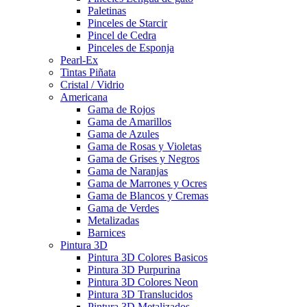
Paletinas
Pinceles de Starcir
Pincel de Cedra
Pinceles de Esponja
Pearl-Ex
Tintas Piñata
Cristal / Vidrio
Americana
Gama de Rojos
Gama de Amarillos
Gama de Azules
Gama de Rosas y Violetas
Gama de Grises y Negros
Gama de Naranjas
Gama de Marrones y Ocres
Gama de Blancos y Cremas
Gama de Verdes
Metalizadas
Barnices
Pintura 3D
Pintura 3D Colores Basicos
Pintura 3D Purpurina
Pintura 3D Colores Neon
Pintura 3D Translucidos
Pintura 3D Metalizados