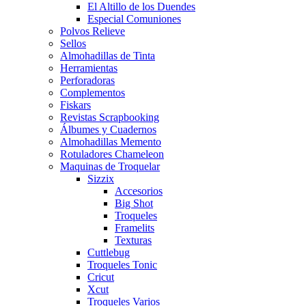
El Altillo de los Duendes
Especial Comuniones
Polvos Relieve
Sellos
Almohadillas de Tinta
Herramientas
Perforadoras
Complementos
Fiskars
Revistas Scrapbooking
Álbumes y Cuadernos
Almohadillas Memento
Rotuladores Chameleon
Maquinas de Troquelar
Sizzix
Accesorios
Big Shot
Troqueles
Framelits
Texturas
Cuttlebug
Troqueles Tonic
Cricut
Xcut
Troqueles Varios