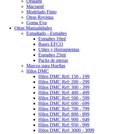
Origami
Macramé
Modelado Fimo
Otras Revistas
Goma Eva
Otras Manualidades
Esmaltado - Esmaltes
Esmaltes 10ml
Bases EFCO
Utiles y Herramientas
Esmaltes 25ml
Packs de piezas
Marcos para Huellas
Hilos DMC
Hilos DMC Ref: 150 - 199
Hilos DMC Ref: 200 - 299
Hilos DMC Ref: 300 - 399
Hilos DMC Ref: 400 - 499
Hilos DMC Ref: 500 - 599
Hilos DMC Ref: 600 - 699
Hilos DMC Ref: 700 - 799
Hilos DMC Ref: 800 - 899
Hilos DMC Ref: 900 - 949
Hilos DMC Ref: 950 - 999
Hilos DMC Ref: 3000 - 3099