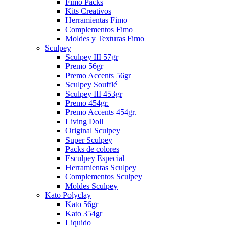
Fimo Packs
Kits Creativos
Herramientas Fimo
Complementos Fimo
Moldes y Texturas Fimo
Sculpey
Sculpey III 57gr
Premo 56gr
Premo Accents 56gr
Sculpey Soufflé
Sculpey III 453gr
Premo 454gr.
Premo Accents 454gr.
Living Doll
Original Sculpey
Super Sculpey
Packs de colores
Esculpey Especial
Herramientas Sculpey
Complementos Sculpey
Moldes Sculpey
Kato Polyclay
Kato 56gr
Kato 354gr
Liquido