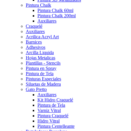
Pintura Chalk
Pintura Chalk 60ml
Pintura Chalk 200ml
Auxiliares
Craquelé
Auxiliares
Acrilica Acryl Art
Barnices
Adhesivos
Arcilla Liquida
Hojas Metalicas
Plantillas - Stencils
Pintura en Spray
Pintura de Tela
Pinturas Especiales
Siluetas de Madera
Gato Pretto
Auxiliares
Kit Hidro Craquelé
Pintura de Tela
Varniz Vitral
Pintura Craquelé
Hidro Vitral
Pintura Centelleante