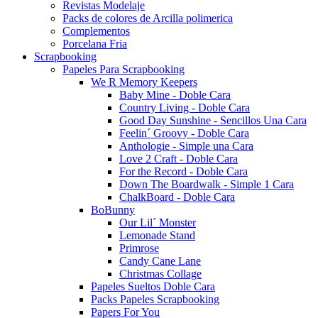
Revistas Modelaje
Packs de colores de Arcilla polimerica
Complementos
Porcelana Fria
Scrapbooking
Papeles Para Scrapbooking
We R Memory Keepers
Baby Mine - Doble Cara
Country Living - Doble Cara
Good Day Sunshine - Sencillos Una Cara
Feelin´ Groovy - Doble Cara
Anthologie - Simple una Cara
Love 2 Craft - Doble Cara
For the Record - Doble Cara
Down The Boardwalk - Simple 1 Cara
ChalkBoard - Doble Cara
BoBunny
Our Lil´ Monster
Lemonade Stand
Primrose
Candy Cane Lane
Christmas Collage
Papeles Sueltos Doble Cara
Packs Papeles Scrapbooking
Papers For You