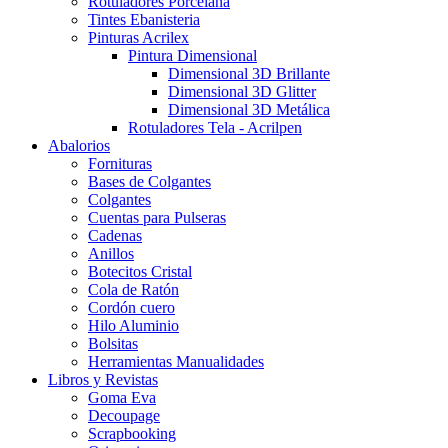
Rotuladores Porcelana
Tintes Ebanisteria
Pinturas Acrilex
Pintura Dimensional
Dimensional 3D Brillante
Dimensional 3D Glitter
Dimensional 3D Metálica
Rotuladores Tela - Acrilpen
Abalorios
Fornituras
Bases de Colgantes
Colgantes
Cuentas para Pulseras
Cadenas
Anillos
Botecitos Cristal
Cola de Ratón
Cordón cuero
Hilo Aluminio
Bolsitas
Herramientas Manualidades
Libros y Revistas
Goma Eva
Decoupage
Scrapbooking