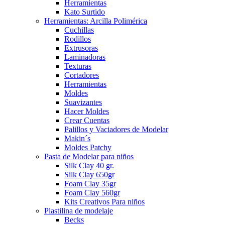
Herramientas
Kato Surtido
Herramientas: Arcilla Polimérica
Cuchillas
Rodillos
Extrusoras
Laminadoras
Texturas
Cortadores
Herramientas
Moldes
Suavizantes
Hacer Moldes
Crear Cuentas
Palillos y Vaciadores de Modelar
Makin´s
Moldes Patchy
Pasta de Modelar para niños
Silk Clay 40 gr.
Silk Clay 650gr
Foam Clay 35gr
Foam Clay 560gr
Kits Creativos Para niños
Plastilina de modelaje
Becks