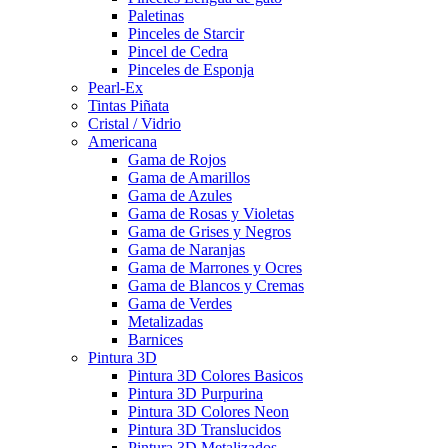
Paletinas
Pinceles de Starcir
Pincel de Cedra
Pinceles de Esponja
Pearl-Ex
Tintas Piñata
Cristal / Vidrio
Americana
Gama de Rojos
Gama de Amarillos
Gama de Azules
Gama de Rosas y Violetas
Gama de Grises y Negros
Gama de Naranjas
Gama de Marrones y Ocres
Gama de Blancos y Cremas
Gama de Verdes
Metalizadas
Barnices
Pintura 3D
Pintura 3D Colores Basicos
Pintura 3D Purpurina
Pintura 3D Colores Neon
Pintura 3D Translucidos
Pintura 3D Metalizados