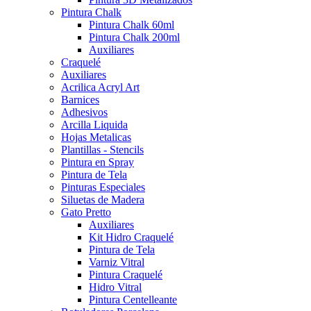
Pintura Chalk
Pintura Chalk 60ml
Pintura Chalk 200ml
Auxiliares
Craquelé
Auxiliares
Acrilica Acryl Art
Barnices
Adhesivos
Arcilla Liquida
Hojas Metalicas
Plantillas - Stencils
Pintura en Spray
Pintura de Tela
Pinturas Especiales
Siluetas de Madera
Gato Pretto
Auxiliares
Kit Hidro Craquelé
Pintura de Tela
Varniz Vitral
Pintura Craquelé
Hidro Vitral
Pintura Centelleante