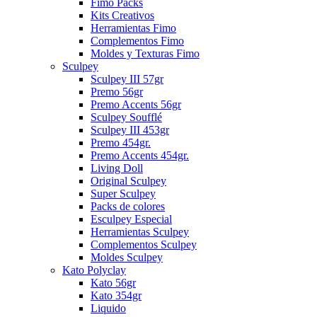
Fimo Packs
Kits Creativos
Herramientas Fimo
Complementos Fimo
Moldes y Texturas Fimo
Sculpey
Sculpey III 57gr
Premo 56gr
Premo Accents 56gr
Sculpey Soufflé
Sculpey III 453gr
Premo 454gr.
Premo Accents 454gr.
Living Doll
Original Sculpey
Super Sculpey
Packs de colores
Esculpey Especial
Herramientas Sculpey
Complementos Sculpey
Moldes Sculpey
Kato Polyclay
Kato 56gr
Kato 354gr
Liquido