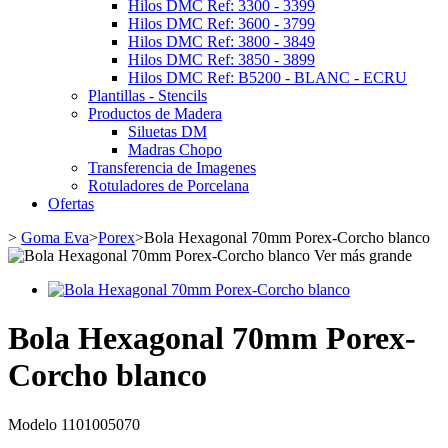
Hilos DMC Ref: 3300 - 3399
Hilos DMC Ref: 3600 - 3799
Hilos DMC Ref: 3800 - 3849
Hilos DMC Ref: 3850 - 3899
Hilos DMC Ref: B5200 - BLANC - ECRU
Plantillas - Stencils
Productos de Madera
Siluetas DM
Madras Chopo
Transferencia de Imagenes
Rotuladores de Porcelana
Ofertas
>
Goma Eva
>
Porex
>
Bola Hexagonal 70mm Porex-Corcho blanco
Ver más grande
Bola Hexagonal 70mm Porex-
Corcho blanco
Modelo
1101005070