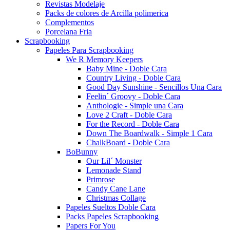
Revistas Modelaje
Packs de colores de Arcilla polimerica
Complementos
Porcelana Fria
Scrapbooking
Papeles Para Scrapbooking
We R Memory Keepers
Baby Mine - Doble Cara
Country Living - Doble Cara
Good Day Sunshine - Sencillos Una Cara
Feelin´ Groovy - Doble Cara
Anthologie - Simple una Cara
Love 2 Craft - Doble Cara
For the Record - Doble Cara
Down The Boardwalk - Simple 1 Cara
ChalkBoard - Doble Cara
BoBunny
Our Lil´ Monster
Lemonade Stand
Primrose
Candy Cane Lane
Christmas Collage
Papeles Sueltos Doble Cara
Packs Papeles Scrapbooking
Papers For You