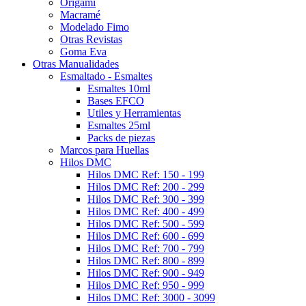
Origami
Macramé
Modelado Fimo
Otras Revistas
Goma Eva
Otras Manualidades
Esmaltado - Esmaltes
Esmaltes 10ml
Bases EFCO
Utiles y Herramientas
Esmaltes 25ml
Packs de piezas
Marcos para Huellas
Hilos DMC
Hilos DMC Ref: 150 - 199
Hilos DMC Ref: 200 - 299
Hilos DMC Ref: 300 - 399
Hilos DMC Ref: 400 - 499
Hilos DMC Ref: 500 - 599
Hilos DMC Ref: 600 - 699
Hilos DMC Ref: 700 - 799
Hilos DMC Ref: 800 - 899
Hilos DMC Ref: 900 - 949
Hilos DMC Ref: 950 - 999
Hilos DMC Ref: 3000 - 3099