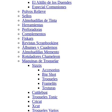
El Altillo de los Duendes
Especial Comuniones
Polvos Relieve
Sellos
Almohadillas de Tinta
Herramientas
Perforadoras
Complementos
Fiskars
Revistas Scrapbooking
Álbumes y Cuadernos
Almohadillas Memento
Rotuladores Chameleon
Maquinas de Troquelar
Sizzix
Accesorios
Big Shot
Troqueles
Framelits
Texturas
Cuttlebug
Troqueles Tonic
Cricut
Xcut
Troqueles Varios