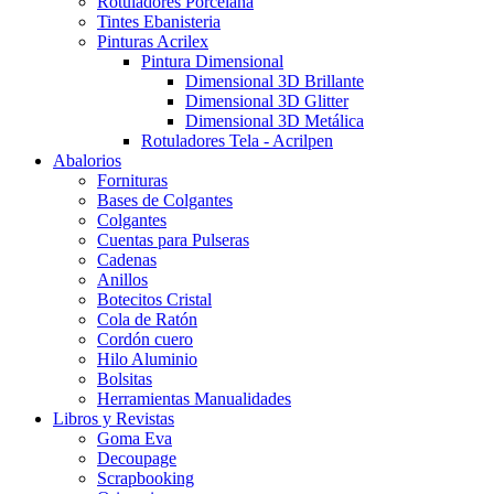
Rotuladores Porcelana
Tintes Ebanisteria
Pinturas Acrilex
Pintura Dimensional
Dimensional 3D Brillante
Dimensional 3D Glitter
Dimensional 3D Metálica
Rotuladores Tela - Acrilpen
Abalorios
Fornituras
Bases de Colgantes
Colgantes
Cuentas para Pulseras
Cadenas
Anillos
Botecitos Cristal
Cola de Ratón
Cordón cuero
Hilo Aluminio
Bolsitas
Herramientas Manualidades
Libros y Revistas
Goma Eva
Decoupage
Scrapbooking