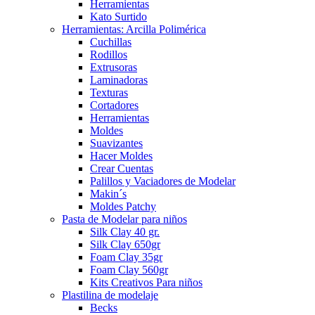
Herramientas
Kato Surtido
Herramientas: Arcilla Polimérica
Cuchillas
Rodillos
Extrusoras
Laminadoras
Texturas
Cortadores
Herramientas
Moldes
Suavizantes
Hacer Moldes
Crear Cuentas
Palillos y Vaciadores de Modelar
Makin´s
Moldes Patchy
Pasta de Modelar para niños
Silk Clay 40 gr.
Silk Clay 650gr
Foam Clay 35gr
Foam Clay 560gr
Kits Creativos Para niños
Plastilina de modelaje
Becks