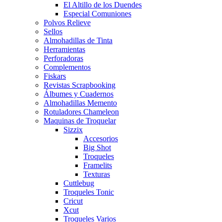
El Altillo de los Duendes
Especial Comuniones
Polvos Relieve
Sellos
Almohadillas de Tinta
Herramientas
Perforadoras
Complementos
Fiskars
Revistas Scrapbooking
Álbumes y Cuadernos
Almohadillas Memento
Rotuladores Chameleon
Maquinas de Troquelar
Sizzix
Accesorios
Big Shot
Troqueles
Framelits
Texturas
Cuttlebug
Troqueles Tonic
Cricut
Xcut
Troqueles Varios