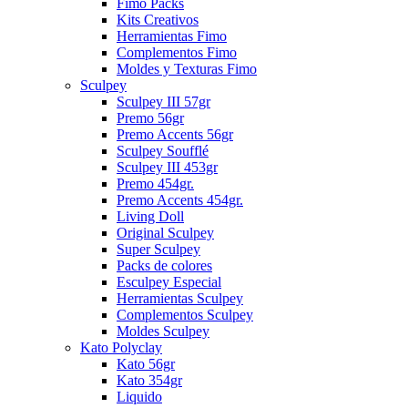
Fimo Packs
Kits Creativos
Herramientas Fimo
Complementos Fimo
Moldes y Texturas Fimo
Sculpey
Sculpey III 57gr
Premo 56gr
Premo Accents 56gr
Sculpey Soufflé
Sculpey III 453gr
Premo 454gr.
Premo Accents 454gr.
Living Doll
Original Sculpey
Super Sculpey
Packs de colores
Esculpey Especial
Herramientas Sculpey
Complementos Sculpey
Moldes Sculpey
Kato Polyclay
Kato 56gr
Kato 354gr
Liquido