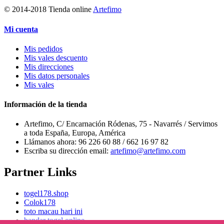
© 2014-2018 Tienda online
Artefimo
Mi cuenta
Mis pedidos
Mis vales descuento
Mis direcciones
Mis datos personales
Mis vales
Información de la tienda
Artefimo, C/ Encarnación Ródenas, 75 - Navarrés / Servimos
a toda España, Europa, América
Llámanos ahora:
96 226 60 88 / 662 16 97 82
Escriba su dirección email:
artefimo@artefimo.com
Partner Links
togel178.shop
Colok178
toto macau hari ini
bandar togel online