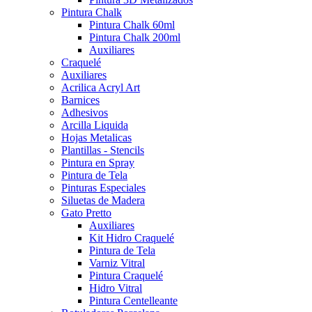
Pintura Chalk
Pintura Chalk 60ml
Pintura Chalk 200ml
Auxiliares
Craquelé
Auxiliares
Acrilica Acryl Art
Barnices
Adhesivos
Arcilla Liquida
Hojas Metalicas
Plantillas - Stencils
Pintura en Spray
Pintura de Tela
Pinturas Especiales
Siluetas de Madera
Gato Pretto
Auxiliares
Kit Hidro Craquelé
Pintura de Tela
Varniz Vitral
Pintura Craquelé
Hidro Vitral
Pintura Centelleante