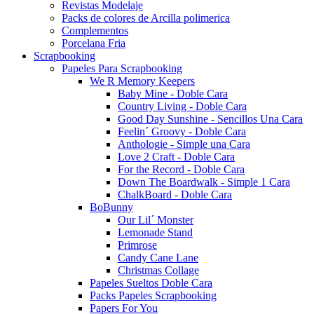
Revistas Modelaje
Packs de colores de Arcilla polimerica
Complementos
Porcelana Fria
Scrapbooking
Papeles Para Scrapbooking
We R Memory Keepers
Baby Mine - Doble Cara
Country Living - Doble Cara
Good Day Sunshine - Sencillos Una Cara
Feelin´ Groovy - Doble Cara
Anthologie - Simple una Cara
Love 2 Craft - Doble Cara
For the Record - Doble Cara
Down The Boardwalk - Simple 1 Cara
ChalkBoard - Doble Cara
BoBunny
Our Lil´ Monster
Lemonade Stand
Primrose
Candy Cane Lane
Christmas Collage
Papeles Sueltos Doble Cara
Packs Papeles Scrapbooking
Papers For You