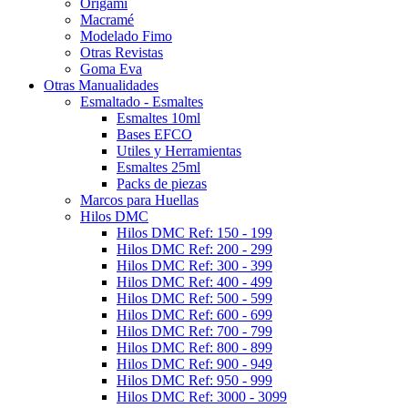
Origami
Macramé
Modelado Fimo
Otras Revistas
Goma Eva
Otras Manualidades
Esmaltado - Esmaltes
Esmaltes 10ml
Bases EFCO
Utiles y Herramientas
Esmaltes 25ml
Packs de piezas
Marcos para Huellas
Hilos DMC
Hilos DMC Ref: 150 - 199
Hilos DMC Ref: 200 - 299
Hilos DMC Ref: 300 - 399
Hilos DMC Ref: 400 - 499
Hilos DMC Ref: 500 - 599
Hilos DMC Ref: 600 - 699
Hilos DMC Ref: 700 - 799
Hilos DMC Ref: 800 - 899
Hilos DMC Ref: 900 - 949
Hilos DMC Ref: 950 - 999
Hilos DMC Ref: 3000 - 3099