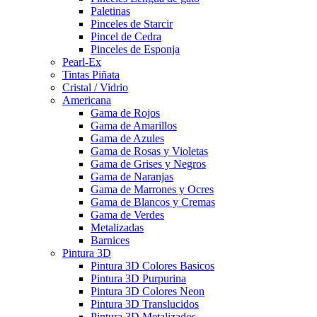
Paletinas
Pinceles de Starcir
Pincel de Cedra
Pinceles de Esponja
Pearl-Ex
Tintas Piñata
Cristal / Vidrio
Americana
Gama de Rojos
Gama de Amarillos
Gama de Azules
Gama de Rosas y Violetas
Gama de Grises y Negros
Gama de Naranjas
Gama de Marrones y Ocres
Gama de Blancos y Cremas
Gama de Verdes
Metalizadas
Barnices
Pintura 3D
Pintura 3D Colores Basicos
Pintura 3D Purpurina
Pintura 3D Colores Neon
Pintura 3D Translucidos
Pintura 3D Metalizados