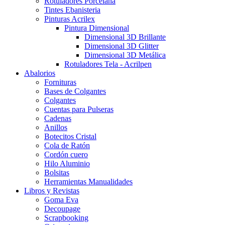
Rotuladores Porcelana
Tintes Ebanisteria
Pinturas Acrilex
Pintura Dimensional
Dimensional 3D Brillante
Dimensional 3D Glitter
Dimensional 3D Metálica
Rotuladores Tela - Acrilpen
Abalorios
Fornituras
Bases de Colgantes
Colgantes
Cuentas para Pulseras
Cadenas
Anillos
Botecitos Cristal
Cola de Ratón
Cordón cuero
Hilo Aluminio
Bolsitas
Herramientas Manualidades
Libros y Revistas
Goma Eva
Decoupage
Scrapbooking