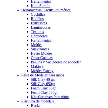
Herramientas
Kato Surtido
Herramientas: Arcilla Polimérica
Cuchillas
Rodillos
Extrusoras
Laminadoras
Texturas
Cortadores
Herramientas
Moldes
Suavizantes
Hacer Moldes
Crear Cuentas
Palillos y Vaciadores de Modelar
Makin´s
Moldes Patchy
Pasta de Modelar para niños
Silk Clay 40 gr.
Silk Clay 650gr
Foam Clay 35gr
Foam Clay 560gr
Kits Creativos Para niños
Plastilina de modelaje
Becks