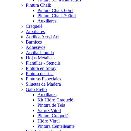
Pintura Chalk
Pintura Chalk 60ml
Pintura Chalk 200ml
Auxiliares
Craquelé
Auxiliares
Acrilica Acryl Art
Barnices
Adhesivos
Arcilla Liquida
Hojas Metalicas
Plantillas - Stencils
Pintura en Spray
Pintura de Tela
Pinturas Especiales
Siluetas de Madera
Gato Pretto
Auxiliares
Kit Hidro Craquelé
Pintura de Tela
Varniz Vitral
Pintura Craquelé
Hidro Vitral
Pintura Centelleante