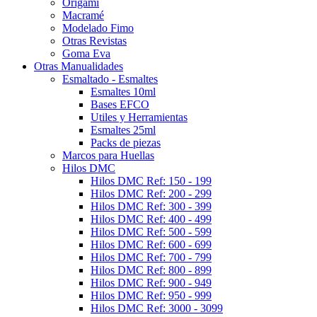
Origami
Macramé
Modelado Fimo
Otras Revistas
Goma Eva
Otras Manualidades
Esmaltado - Esmaltes
Esmaltes 10ml
Bases EFCO
Utiles y Herramientas
Esmaltes 25ml
Packs de piezas
Marcos para Huellas
Hilos DMC
Hilos DMC Ref: 150 - 199
Hilos DMC Ref: 200 - 299
Hilos DMC Ref: 300 - 399
Hilos DMC Ref: 400 - 499
Hilos DMC Ref: 500 - 599
Hilos DMC Ref: 600 - 699
Hilos DMC Ref: 700 - 799
Hilos DMC Ref: 800 - 899
Hilos DMC Ref: 900 - 949
Hilos DMC Ref: 950 - 999
Hilos DMC Ref: 3000 - 3099