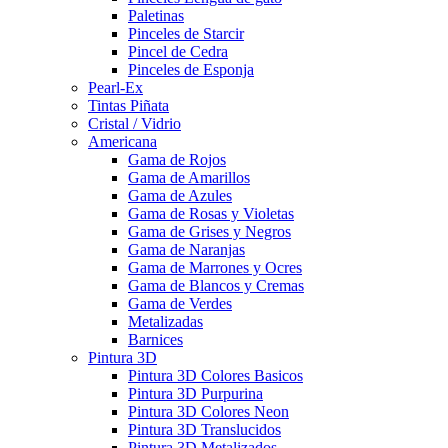
Paletinas
Pinceles de Starcir
Pincel de Cedra
Pinceles de Esponja
Pearl-Ex
Tintas Piñata
Cristal / Vidrio
Americana
Gama de Rojos
Gama de Amarillos
Gama de Azules
Gama de Rosas y Violetas
Gama de Grises y Negros
Gama de Naranjas
Gama de Marrones y Ocres
Gama de Blancos y Cremas
Gama de Verdes
Metalizadas
Barnices
Pintura 3D
Pintura 3D Colores Basicos
Pintura 3D Purpurina
Pintura 3D Colores Neon
Pintura 3D Translucidos
Pintura 3D Metalizados