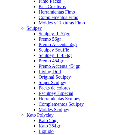
Fimo Packs
Kits Creativos
Herramientas Fimo
Complementos Fimo
Moldes y Texturas Fimo
Sculpey
Sculpey III 57gr
Premo 56gr
Premo Accents 56gr
Sculpey Soufflé
Sculpey III 453gr
Premo 454gr.
Premo Accents 454gr.
Living Doll
Original Sculpey
Super Sculpey
Packs de colores
Esculpey Especial
Herramientas Sculpey
Complementos Sculpey
Moldes Sculpey
Kato Polyclay
Kato 56gr
Kato 354gr
Liquido