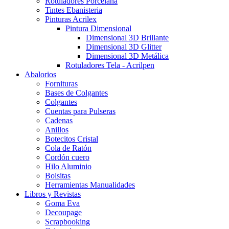
Rotuladores Porcelana
Tintes Ebanisteria
Pinturas Acrilex
Pintura Dimensional
Dimensional 3D Brillante
Dimensional 3D Glitter
Dimensional 3D Metálica
Rotuladores Tela - Acrilpen
Abalorios
Fornituras
Bases de Colgantes
Colgantes
Cuentas para Pulseras
Cadenas
Anillos
Botecitos Cristal
Cola de Ratón
Cordón cuero
Hilo Aluminio
Bolsitas
Herramientas Manualidades
Libros y Revistas
Goma Eva
Decoupage
Scrapbooking