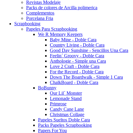
Revistas Modelaje
Packs de colores de Arcilla polimerica
Complementos
Porcelana Fria
Scrapbooking
Papeles Para Scrapbooking
We R Memory Keepers
Baby Mine - Doble Cara
Country Living - Doble Cara
Good Day Sunshine - Sencillos Una Cara
Feelin´ Groovy - Doble Cara
Anthologie - Simple una Cara
Love 2 Craft - Doble Cara
For the Record - Doble Cara
Down The Boardwalk - Simple 1 Cara
ChalkBoard - Doble Cara
BoBunny
Our Lil´ Monster
Lemonade Stand
Primrose
Candy Cane Lane
Christmas Collage
Papeles Sueltos Doble Cara
Packs Papeles Scrapbooking
Papers For You