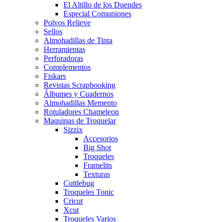
El Altillo de los Duendes
Especial Comuniones
Polvos Relieve
Sellos
Almohadillas de Tinta
Herramientas
Perforadoras
Complementos
Fiskars
Revistas Scrapbooking
Álbumes y Cuadernos
Almohadillas Memento
Rotuladores Chameleon
Maquinas de Troquelar
Sizzix
Accesorios
Big Shot
Troqueles
Framelits
Texturas
Cuttlebug
Troqueles Tonic
Cricut
Xcut
Troqueles Varios