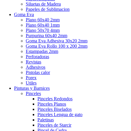
Siluetas de Madera
Papeles de Sublimacion
Goma Eva
Plano 60x40 2mm
Plano 60x40 1mm
Plano 50x70 4mm
Purpurina 60x40 2mm
Goma Eva Adhesiva 30x20 2mm
Goma Eva Rollo 100 x 200 2mm
Estampadas 2mm
Perforadoras
Revistas
Adhesivos
Pistolas calor
Porex
Utiles
Pinturas y Barnices
Pinceles
Pinceles Redondos
Pinceles Planos
Pinceles Biselados
Pinceles Lengua de gato
Paletinas
Pinceles de Starcir
Pincel de Cedra