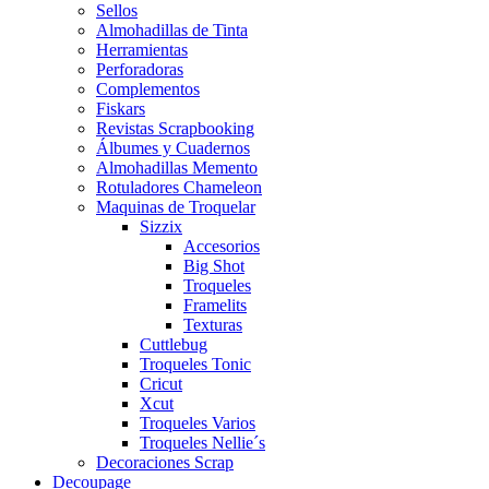
Sellos
Almohadillas de Tinta
Herramientas
Perforadoras
Complementos
Fiskars
Revistas Scrapbooking
Álbumes y Cuadernos
Almohadillas Memento
Rotuladores Chameleon
Maquinas de Troquelar
Sizzix
Accesorios
Big Shot
Troqueles
Framelits
Texturas
Cuttlebug
Troqueles Tonic
Cricut
Xcut
Troqueles Varios
Troqueles Nellie´s
Decoraciones Scrap
Decoupage