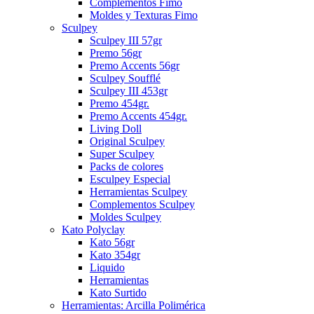
Complementos Fimo
Moldes y Texturas Fimo
Sculpey
Sculpey III 57gr
Premo 56gr
Premo Accents 56gr
Sculpey Soufflé
Sculpey III 453gr
Premo 454gr.
Premo Accents 454gr.
Living Doll
Original Sculpey
Super Sculpey
Packs de colores
Esculpey Especial
Herramientas Sculpey
Complementos Sculpey
Moldes Sculpey
Kato Polyclay
Kato 56gr
Kato 354gr
Liquido
Herramientas
Kato Surtido
Herramientas: Arcilla Polimérica