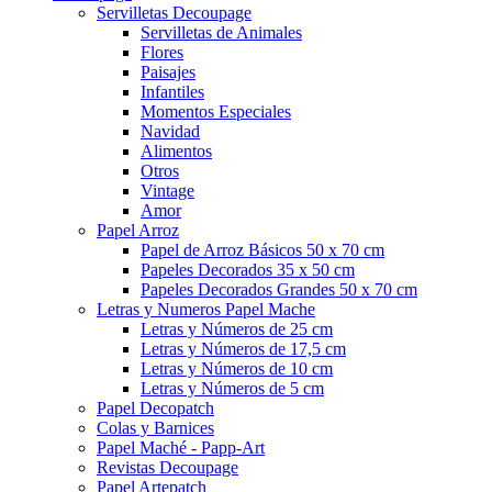
Servilletas Decoupage
Servilletas de Animales
Flores
Paisajes
Infantiles
Momentos Especiales
Navidad
Alimentos
Otros
Vintage
Amor
Papel Arroz
Papel de Arroz Básicos 50 x 70 cm
Papeles Decorados 35 x 50 cm
Papeles Decorados Grandes 50 x 70 cm
Letras y Numeros Papel Mache
Letras y Números de 25 cm
Letras y Números de 17,5 cm
Letras y Números de 10 cm
Letras y Números de 5 cm
Papel Decopatch
Colas y Barnices
Papel Maché - Papp-Art
Revistas Decoupage
Papel Artepatch