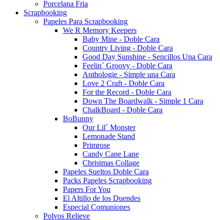
Porcelana Fria
Scrapbooking
Papeles Para Scrapbooking
We R Memory Keepers
Baby Mine - Doble Cara
Country Living - Doble Cara
Good Day Sunshine - Sencillos Una Cara
Feelin´ Groovy - Doble Cara
Anthologie - Simple una Cara
Love 2 Craft - Doble Cara
For the Record - Doble Cara
Down The Boardwalk - Simple 1 Cara
ChalkBoard - Doble Cara
BoBunny
Our Lil´ Monster
Lemonade Stand
Primrose
Candy Cane Lane
Christmas Collage
Papeles Sueltos Doble Cara
Packs Papeles Scrapbooking
Papers For You
El Altillo de los Duendes
Especial Comuniones
Polvos Relieve