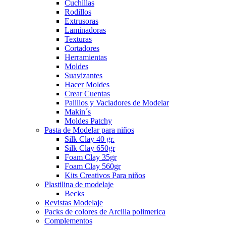
Cuchillas
Rodillos
Extrusoras
Laminadoras
Texturas
Cortadores
Herramientas
Moldes
Suavizantes
Hacer Moldes
Crear Cuentas
Palillos y Vaciadores de Modelar
Makin´s
Moldes Patchy
Pasta de Modelar para niños
Silk Clay 40 gr.
Silk Clay 650gr
Foam Clay 35gr
Foam Clay 560gr
Kits Creativos Para niños
Plastilina de modelaje
Becks
Revistas Modelaje
Packs de colores de Arcilla polimerica
Complementos