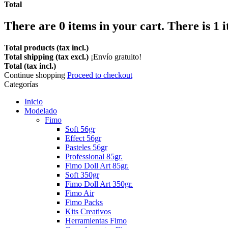
Total
There are
0
items in your cart.
There is 1 
Total products (tax incl.)
Total shipping (tax excl.)
¡Envío gratuito!
Total (tax incl.)
Continue shopping
Proceed to checkout
Categorías
Inicio
Modelado
Fimo
Soft 56gr
Effect 56gr
Pasteles 56gr
Professional 85gr.
Fimo Doll Art 85gr.
Soft 350gr
Fimo Doll Art 350gr.
Fimo Air
Fimo Packs
Kits Creativos
Herramientas Fimo