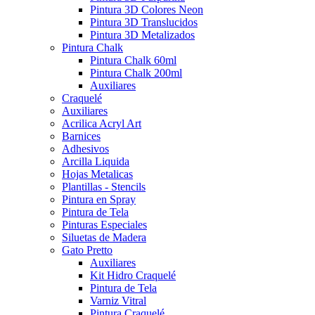
Pintura 3D Colores Neon
Pintura 3D Translucidos
Pintura 3D Metalizados
Pintura Chalk
Pintura Chalk 60ml
Pintura Chalk 200ml
Auxiliares
Craquelé
Auxiliares
Acrilica Acryl Art
Barnices
Adhesivos
Arcilla Liquida
Hojas Metalicas
Plantillas - Stencils
Pintura en Spray
Pintura de Tela
Pinturas Especiales
Siluetas de Madera
Gato Pretto
Auxiliares
Kit Hidro Craquelé
Pintura de Tela
Varniz Vitral
Pintura Craquelé