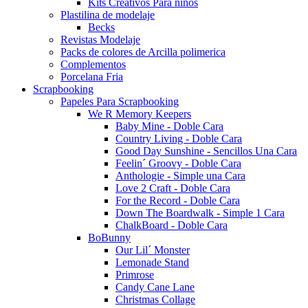
Kits Creativos Para niños
Plastilina de modelaje
Becks
Revistas Modelaje
Packs de colores de Arcilla polimerica
Complementos
Porcelana Fria
Scrapbooking
Papeles Para Scrapbooking
We R Memory Keepers
Baby Mine - Doble Cara
Country Living - Doble Cara
Good Day Sunshine - Sencillos Una Cara
Feelin´ Groovy - Doble Cara
Anthologie - Simple una Cara
Love 2 Craft - Doble Cara
For the Record - Doble Cara
Down The Boardwalk - Simple 1 Cara
ChalkBoard - Doble Cara
BoBunny
Our Lil´ Monster
Lemonade Stand
Primrose
Candy Cane Lane
Christmas Collage