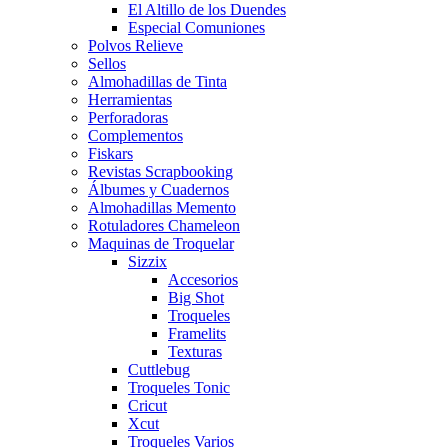
El Altillo de los Duendes
Especial Comuniones
Polvos Relieve
Sellos
Almohadillas de Tinta
Herramientas
Perforadoras
Complementos
Fiskars
Revistas Scrapbooking
Álbumes y Cuadernos
Almohadillas Memento
Rotuladores Chameleon
Maquinas de Troquelar
Sizzix
Accesorios
Big Shot
Troqueles
Framelits
Texturas
Cuttlebug
Troqueles Tonic
Cricut
Xcut
Troqueles Varios