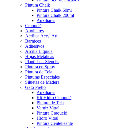
Pintura Chalk
Pintura Chalk 60ml
Pintura Chalk 200ml
Auxiliares
Craquelé
Auxiliares
Acrilica Acryl Art
Barnices
Adhesivos
Arcilla Liquida
Hojas Metalicas
Plantillas - Stencils
Pintura en Spray
Pintura de Tela
Pinturas Especiales
Siluetas de Madera
Gato Pretto
Auxiliares
Kit Hidro Craquelé
Pintura de Tela
Varniz Vitral
Pintura Craquelé
Hidro Vitral
Pintura Centelleante