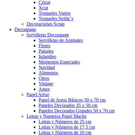
Cricut
Xcut
Troqueles Varios
Troqueles Nellie´s
Decoraciones Scrap
Decoupage
Servilletas Decoupage
Servilletas de Animales
Flores
Paisajes
Infantiles
Momentos Especiales
Navidad
Alimentos
Otros
Vintage
Amor
Papel Arroz
Papel de Arroz Básicos 50 x 70 cm
Papeles Decorados 35 x 50 cm
Papeles Decorados Grandes 50 x 70 cm
Letras y Numeros Papel Mache
Letras y Números de 25 cm
Letras y Números de 17,5 cm
Letras y Números de 10 cm