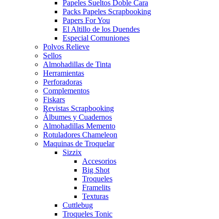
Papeles Sueltos Doble Cara
Packs Papeles Scrapbooking
Papers For You
El Altillo de los Duendes
Especial Comuniones
Polvos Relieve
Sellos
Almohadillas de Tinta
Herramientas
Perforadoras
Complementos
Fiskars
Revistas Scrapbooking
Álbumes y Cuadernos
Almohadillas Memento
Rotuladores Chameleon
Maquinas de Troquelar
Sizzix
Accesorios
Big Shot
Troqueles
Framelits
Texturas
Cuttlebug
Troqueles Tonic