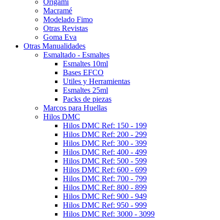
Origami
Macramé
Modelado Fimo
Otras Revistas
Goma Eva
Otras Manualidades
Esmaltado - Esmaltes
Esmaltes 10ml
Bases EFCO
Utiles y Herramientas
Esmaltes 25ml
Packs de piezas
Marcos para Huellas
Hilos DMC
Hilos DMC Ref: 150 - 199
Hilos DMC Ref: 200 - 299
Hilos DMC Ref: 300 - 399
Hilos DMC Ref: 400 - 499
Hilos DMC Ref: 500 - 599
Hilos DMC Ref: 600 - 699
Hilos DMC Ref: 700 - 799
Hilos DMC Ref: 800 - 899
Hilos DMC Ref: 900 - 949
Hilos DMC Ref: 950 - 999
Hilos DMC Ref: 3000 - 3099