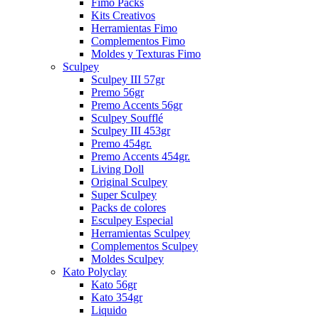
Fimo Packs
Kits Creativos
Herramientas Fimo
Complementos Fimo
Moldes y Texturas Fimo
Sculpey
Sculpey III 57gr
Premo 56gr
Premo Accents 56gr
Sculpey Soufflé
Sculpey III 453gr
Premo 454gr.
Premo Accents 454gr.
Living Doll
Original Sculpey
Super Sculpey
Packs de colores
Esculpey Especial
Herramientas Sculpey
Complementos Sculpey
Moldes Sculpey
Kato Polyclay
Kato 56gr
Kato 354gr
Liquido