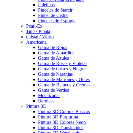
Paletinas
Pinceles de Starcir
Pincel de Cedra
Pinceles de Esponja
Pearl-Ex
Tintas Piñata
Cristal / Vidrio
Americana
Gama de Rojos
Gama de Amarillos
Gama de Azules
Gama de Rosas y Violetas
Gama de Grises y Negros
Gama de Naranjas
Gama de Marrones y Ocres
Gama de Blancos y Cremas
Gama de Verdes
Metalizadas
Barnices
Pintura 3D
Pintura 3D Colores Basicos
Pintura 3D Purpurina
Pintura 3D Colores Neon
Pintura 3D Translucidos
Pintura 3D Metalizados