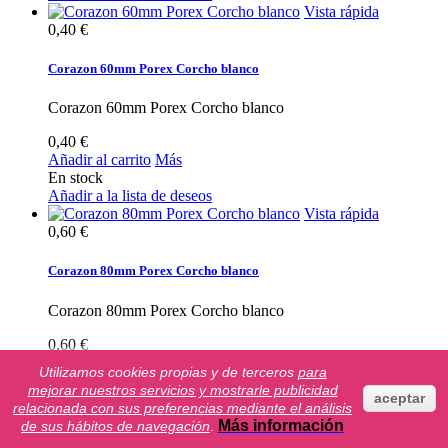
Vista rápida
0,40 €
Corazon 60mm Porex Corcho blanco
Corazon 60mm Porex Corcho blanco
0,40 €
Añadir al carrito
Más
En stock
Añadir a la lista de deseos
Vista rápida
0,60 €
Corazon 80mm Porex Corcho blanco
Corazon 80mm Porex Corcho blanco
0,60 €
Añadir al carrito
Más
Utilizamos cookies propias y de terceros
para
Agotado
mejorar nuestros servicios y mostrarle publicidad
Añadir a la lista de deseos
aceptar
relacionada con sus preferencias mediante el análisis
Más información
de sus hábitos de navegación
.
Mostrar todos