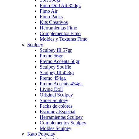
Fimo Doll Art 350gr.
Fimo Air
Fimo Packs
Kits Creativos
Herramientas Fimo
Complementos Fimo
Moldes y Texturas Fimo
Sculpey
Sculpey III 57gr
Premo 56gr
Premo Accents 56gr
Sculpey Soufflé
Sculpey III 453gr
Premo 454gr.
Premo Accents 454gr.
Living Doll
Original Sculpey
Super Sculpey
Packs de colores
Esculpey Especial
Herramientas Sculpey
Complementos Sculpey
Moldes Sculpey
Kato Polyclay