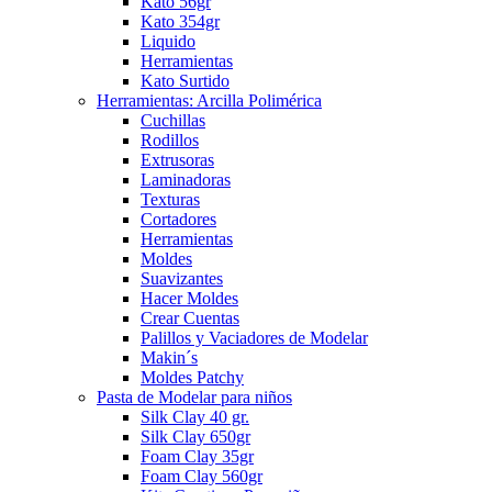
Kato 56gr
Kato 354gr
Liquido
Herramientas
Kato Surtido
Herramientas: Arcilla Polimérica
Cuchillas
Rodillos
Extrusoras
Laminadoras
Texturas
Cortadores
Herramientas
Moldes
Suavizantes
Hacer Moldes
Crear Cuentas
Palillos y Vaciadores de Modelar
Makin´s
Moldes Patchy
Pasta de Modelar para niños
Silk Clay 40 gr.
Silk Clay 650gr
Foam Clay 35gr
Foam Clay 560gr