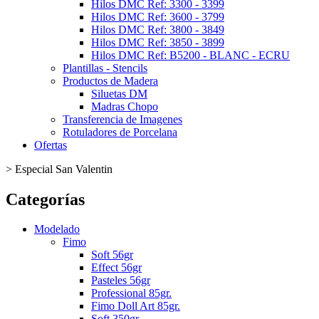
Hilos DMC Ref: 3300 - 3399
Hilos DMC Ref: 3600 - 3799
Hilos DMC Ref: 3800 - 3849
Hilos DMC Ref: 3850 - 3899
Hilos DMC Ref: B5200 - BLANC - ECRU
Plantillas - Stencils
Productos de Madera
Siluetas DM
Madras Chopo
Transferencia de Imagenes
Rotuladores de Porcelana
Ofertas
>
Especial San Valentin
Categorías
Modelado
Fimo
Soft 56gr
Effect 56gr
Pasteles 56gr
Professional 85gr.
Fimo Doll Art 85gr.
Soft 350gr