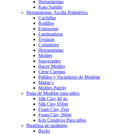
Herramientas
Kato Surtido
Herramientas: Arcilla Polimérica
Cuchillas
Rodillos
Extrusoras
Laminadoras
Texturas
Cortadores
Herramientas
Moldes
Suavizantes
Hacer Moldes
Crear Cuentas
Palillos y Vaciadores de Modelar
Makin´s
Moldes Patchy
Pasta de Modelar para niños
Silk Clay 40 gr.
Silk Clay 650gr
Foam Clay 35gr
Foam Clay 560gr
Kits Creativos Para niños
Plastilina de modelaje
Becks