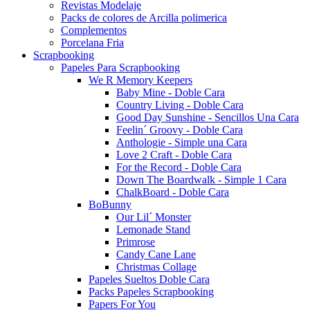
Revistas Modelaje
Packs de colores de Arcilla polimerica
Complementos
Porcelana Fria
Scrapbooking
Papeles Para Scrapbooking
We R Memory Keepers
Baby Mine - Doble Cara
Country Living - Doble Cara
Good Day Sunshine - Sencillos Una Cara
Feelin´ Groovy - Doble Cara
Anthologie - Simple una Cara
Love 2 Craft - Doble Cara
For the Record - Doble Cara
Down The Boardwalk - Simple 1 Cara
ChalkBoard - Doble Cara
BoBunny
Our Lil´ Monster
Lemonade Stand
Primrose
Candy Cane Lane
Christmas Collage
Papeles Sueltos Doble Cara
Packs Papeles Scrapbooking
Papers For You