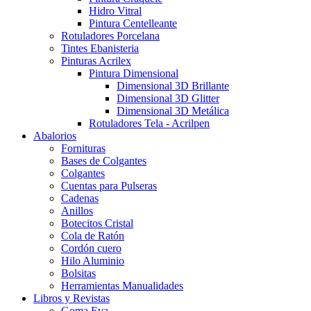
Hidro Vitral
Pintura Centelleante
Rotuladores Porcelana
Tintes Ebanisteria
Pinturas Acrilex
Pintura Dimensional
Dimensional 3D Brillante
Dimensional 3D Glitter
Dimensional 3D Metálica
Rotuladores Tela - Acrilpen
Abalorios
Fornituras
Bases de Colgantes
Colgantes
Cuentas para Pulseras
Cadenas
Anillos
Botecitos Cristal
Cola de Ratón
Cordón cuero
Hilo Aluminio
Bolsitas
Herramientas Manualidades
Libros y Revistas
Goma Eva