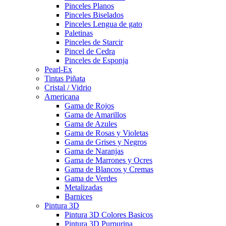
Pinceles Planos
Pinceles Biselados
Pinceles Lengua de gato
Paletinas
Pinceles de Starcir
Pincel de Cedra
Pinceles de Esponja
Pearl-Ex
Tintas Piñata
Cristal / Vidrio
Americana
Gama de Rojos
Gama de Amarillos
Gama de Azules
Gama de Rosas y Violetas
Gama de Grises y Negros
Gama de Naranjas
Gama de Marrones y Ocres
Gama de Blancos y Cremas
Gama de Verdes
Metalizadas
Barnices
Pintura 3D
Pintura 3D Colores Basicos
Pintura 3D Purpurina