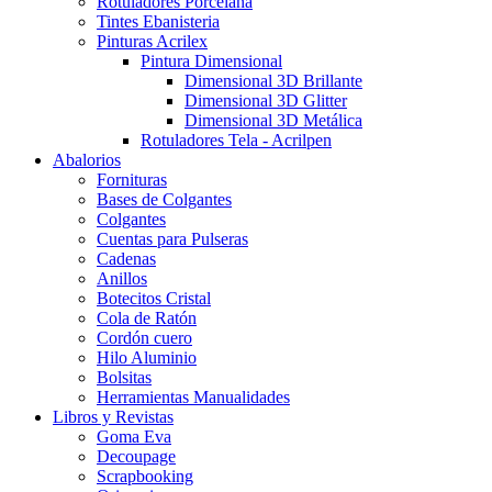
Rotuladores Porcelana
Tintes Ebanisteria
Pinturas Acrilex
Pintura Dimensional
Dimensional 3D Brillante
Dimensional 3D Glitter
Dimensional 3D Metálica
Rotuladores Tela - Acrilpen
Abalorios
Fornituras
Bases de Colgantes
Colgantes
Cuentas para Pulseras
Cadenas
Anillos
Botecitos Cristal
Cola de Ratón
Cordón cuero
Hilo Aluminio
Bolsitas
Herramientas Manualidades
Libros y Revistas
Goma Eva
Decoupage
Scrapbooking