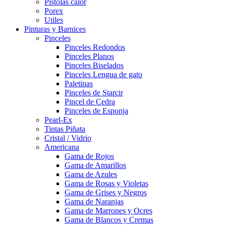
Pistolas calor
Porex
Utiles
Pinturas y Barnices
Pinceles
Pinceles Redondos
Pinceles Planos
Pinceles Biselados
Pinceles Lengua de gato
Paletinas
Pinceles de Starcir
Pincel de Cedra
Pinceles de Esponja
Pearl-Ex
Tintas Piñata
Cristal / Vidrio
Americana
Gama de Rojos
Gama de Amarillos
Gama de Azules
Gama de Rosas y Violetas
Gama de Grises y Negros
Gama de Naranjas
Gama de Marrones y Ocres
Gama de Blancos y Cremas