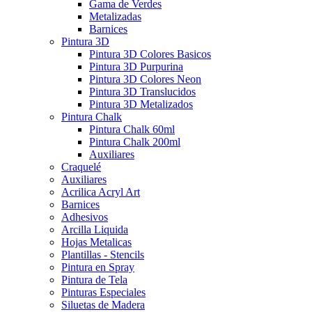
Gama de Verdes
Metalizadas
Barnices
Pintura 3D
Pintura 3D Colores Basicos
Pintura 3D Purpurina
Pintura 3D Colores Neon
Pintura 3D Translucidos
Pintura 3D Metalizados
Pintura Chalk
Pintura Chalk 60ml
Pintura Chalk 200ml
Auxiliares
Craquelé
Auxiliares
Acrilica Acryl Art
Barnices
Adhesivos
Arcilla Liquida
Hojas Metalicas
Plantillas - Stencils
Pintura en Spray
Pintura de Tela
Pinturas Especiales
Siluetas de Madera