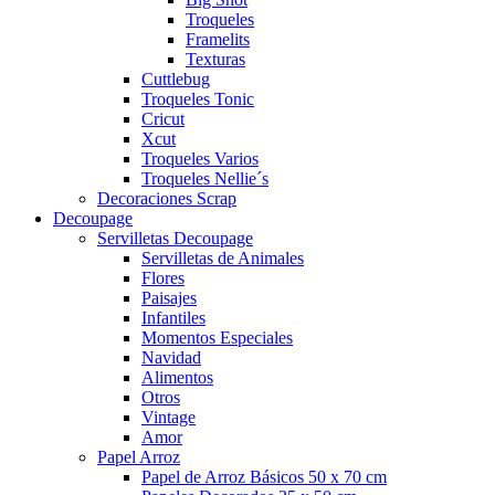
Troqueles
Framelits
Texturas
Cuttlebug
Troqueles Tonic
Cricut
Xcut
Troqueles Varios
Troqueles Nellie´s
Decoraciones Scrap
Decoupage
Servilletas Decoupage
Servilletas de Animales
Flores
Paisajes
Infantiles
Momentos Especiales
Navidad
Alimentos
Otros
Vintage
Amor
Papel Arroz
Papel de Arroz Básicos 50 x 70 cm