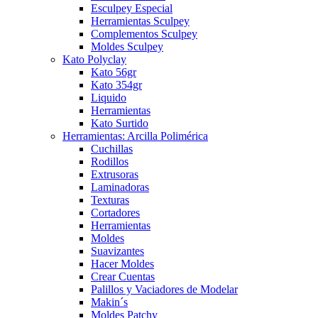
Esculpey Especial
Herramientas Sculpey
Complementos Sculpey
Moldes Sculpey
Kato Polyclay
Kato 56gr
Kato 354gr
Liquido
Herramientas
Kato Surtido
Herramientas: Arcilla Polimérica
Cuchillas
Rodillos
Extrusoras
Laminadoras
Texturas
Cortadores
Herramientas
Moldes
Suavizantes
Hacer Moldes
Crear Cuentas
Palillos y Vaciadores de Modelar
Makin´s
Moldes Patchy