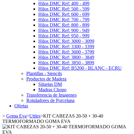
Hilos DMC Ref: 400 - 499
Hilos DMC Ref: 500 - 599
Hilos DMC Ref: 600 - 699
Hilos DMC Ref: 700 - 799
Hilos DMC Ref: 800 - 899
Hilos DMC Ref: 900 - 949
Hilos DMC Ref: 950 - 999
Hilos DMC Ref: 3000 - 3099
Hilos DMC Ref: 3300 - 3399
Hilos DMC Ref: 3600 - 3799
Hilos DMC Ref: 3800 - 3849
Hilos DMC Ref: 3850 - 3899
Hilos DMC Ref: B5200 - BLANC - ECRU
Plantillas - Stencils
Productos de Madera
Siluetas DM
Madras Chopo
Transferencia de Imagenes
Rotuladores de Porcelana
Ofertas
>
Goma Eva
>
Utiles
>
KIT CABEZAS 20-50 + 30-40
TERMOFORMADO GOMA EVA