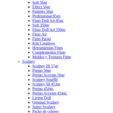
Soft 56gr
Effect 56gr
Pasteles 56gr
Professional 85gr.
Fimo Doll Art 85gr.
Soft 350gr
Fimo Doll Art 350gr.
Fimo Air
Fimo Packs
Kits Creativos
Herramientas Fimo
Complementos Fimo
Moldes y Texturas Fimo
Sculpey
Sculpey III 57gr
Premo 56gr
Premo Accents 56gr
Sculpey Soufflé
Sculpey III 453gr
Premo 454gr.
Premo Accents 454gr.
Living Doll
Original Sculpey
Super Sculpey
Packs de colores