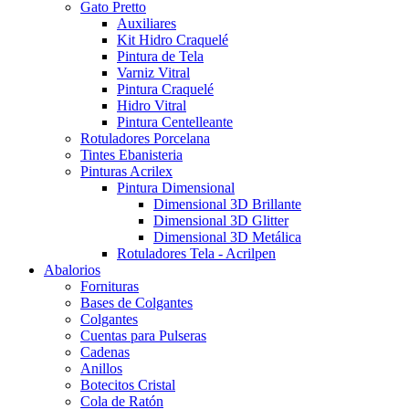
Gato Pretto
Auxiliares
Kit Hidro Craquelé
Pintura de Tela
Varniz Vitral
Pintura Craquelé
Hidro Vitral
Pintura Centelleante
Rotuladores Porcelana
Tintes Ebanisteria
Pinturas Acrilex
Pintura Dimensional
Dimensional 3D Brillante
Dimensional 3D Glitter
Dimensional 3D Metálica
Rotuladores Tela - Acrilpen
Abalorios
Fornituras
Bases de Colgantes
Colgantes
Cuentas para Pulseras
Cadenas
Anillos
Botecitos Cristal
Cola de Ratón