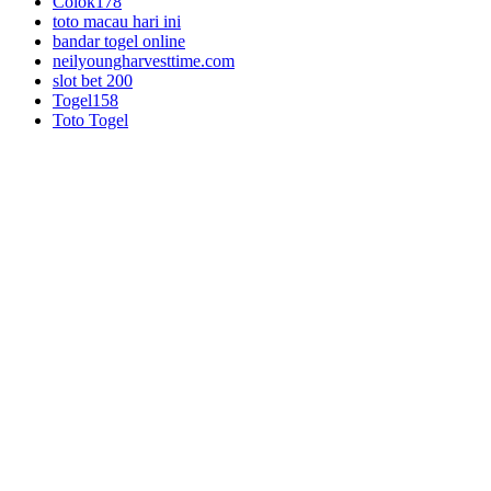
Colok178
toto macau hari ini
bandar togel online
neilyoungharvesttime.com
slot bet 200
Togel158
Toto Togel