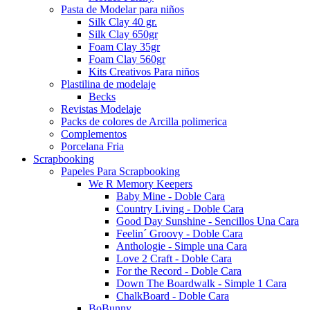
Pasta de Modelar para niños
Silk Clay 40 gr.
Silk Clay 650gr
Foam Clay 35gr
Foam Clay 560gr
Kits Creativos Para niños
Plastilina de modelaje
Becks
Revistas Modelaje
Packs de colores de Arcilla polimerica
Complementos
Porcelana Fria
Scrapbooking
Papeles Para Scrapbooking
We R Memory Keepers
Baby Mine - Doble Cara
Country Living - Doble Cara
Good Day Sunshine - Sencillos Una Cara
Feelin´ Groovy - Doble Cara
Anthologie - Simple una Cara
Love 2 Craft - Doble Cara
For the Record - Doble Cara
Down The Boardwalk - Simple 1 Cara
ChalkBoard - Doble Cara
BoBunny