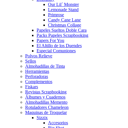
Our Lil´ Monster
Lemonade Stand
Primrose
Candy Cane Lane
Christmas Collage
Papeles Sueltos Doble Cara
Packs Papeles Scrapbooking
Papers For You
El Altillo de los Duendes
Especial Comuniones
Polvos Relieve
Sellos
Almohadillas de Tinta
Herramientas
Perforadoras
Complementos
Fiskars
Revistas Scrapbooking
Álbumes y Cuadernos
Almohadillas Memento
Rotuladores Chameleon
Maquinas de Troquelar
Sizzix
Accesorios
Big Shot