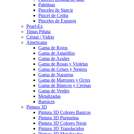
Paletinas
Pinceles de Starcir
Pincel de Cedra
Pinceles de Esponja
Pearl-Ex
Tintas Piñata
Cristal / Vidrio
Americana
Gama de Rojos
Gama de Amarillos
Gama de Azules
Gama de Rosas y Violetas
Gama de Grises y Negros
Gama de Naranjas
Gama de Marrones y Ocres
Gama de Blancos y Cremas
Gama de Verdes
Metalizadas
Barnices
Pintura 3D
Pintura 3D Colores Basicos
Pintura 3D Purpurina
Pintura 3D Colores Neon
Pintura 3D Translucidos
Pintura 3D Metalizados