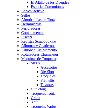
El Altillo de los Duendes
Especial Comuniones
Polvos Relieve
Sellos
Almohadillas de Tinta
Herramientas
Perforadoras
Complementos
Fiskars
Revistas Scrapbooking
Álbumes y Cuadernos
Almohadillas Memento
Rotuladores Chameleon
Maquinas de Troquelar
Sizzix
Accesorios
Big Shot
Troqueles
Framelits
Texturas
Cuttlebug
Troqueles Tonic
Cricut
Xcut
Troqueles Varios