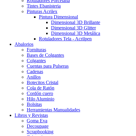
Rotuladores Porcelana
Tintes Ebanisteria
Pinturas Acrilex
Pintura Dimensional
Dimensional 3D Brillante
Dimensional 3D Glitter
Dimensional 3D Metálica
Rotuladores Tela - Acrilpen
Abalorios
Fornituras
Bases de Colgantes
Colgantes
Cuentas para Pulseras
Cadenas
Anillos
Botecitos Cristal
Cola de Ratón
Cordón cuero
Hilo Aluminio
Bolsitas
Herramientas Manualidades
Libros y Revistas
Goma Eva
Decoupage
Scrapbooking