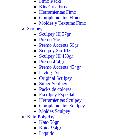
Fimo Packs
Kits Creativos
Herramientas Fimo
Complementos Fimo
Moldes y Texturas Fimo
Sculpey
Sculpey III 57gr
Premo 56gr
Premo Accents 56gr
Sculpey Soufflé
Sculpey III 453gr
Premo 454gr.
Premo Accents 454gr.
Living Doll
Original Sculpey
Super Sculpey
Packs de colores
Esculpey Especial
Herramientas Sculpey
Complementos Sculpey
Moldes Sculpey
Kato Polyclay
Kato 56gr
Kato 354gr
Liquido