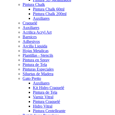
Pintura Chalk
Pintura Chalk 60ml
Pintura Chalk 200ml
Auxiliares
Craquelé
Auxiliares
Acrilica Acryl Art
Barnices
Adhesivos
Arcilla Liquida
Hojas Metalicas
Plantillas - Stencils
Pintura en Spray
Pintura de Tela
Pinturas Especiales
Siluetas de Madera
Gato Pretto
Auxiliares
Kit Hidro Craquelé
Pintura de Tela
Varniz Vitral
Pintura Craquelé
Hidro Vitral
Pintura Centelleante