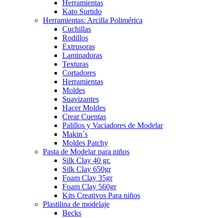
Herramientas
Kato Surtido
Herramientas: Arcilla Polimérica
Cuchillas
Rodillos
Extrusoras
Laminadoras
Texturas
Cortadores
Herramientas
Moldes
Suavizantes
Hacer Moldes
Crear Cuentas
Palillos y Vaciadores de Modelar
Makin´s
Moldes Patchy
Pasta de Modelar para niños
Silk Clay 40 gr.
Silk Clay 650gr
Foam Clay 35gr
Foam Clay 560gr
Kits Creativos Para niños
Plastilina de modelaje
Becks