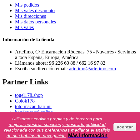
Mis pedidos
Mis vales descuento
Mis direcciones
Mis datos personales
Mis vales
Información de la tienda
Artefimo, C/ Encarnación Ródenas, 75 - Navarrés / Servimos
a toda España, Europa, América
Llámanos ahora:
96 226 60 88 / 662 16 97 82
Escriba su dirección email:
artefimo@artefimo.com
Partner Links
togel178.shop
Colok178
toto macau hari ini
bandar togel online
neilyoungharvesttime.com
Utilizamos cookies propias y de terceros
para
slot bet 200
mejorar nuestros servicios y mostrarle publicidad
aceptar
Togel158
relacionada con sus preferencias mediante el análisis
Toto Togel
Más información
de sus hábitos de navegación
.