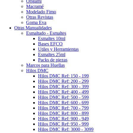
Origami
Macramé
Modelado Fimo
Otras Revistas
Goma Eva
Otras Manualidades
Esmaltado - Esmaltes
Esmaltes 10ml
Bases EFCO
Utiles y Herramientas
Esmaltes 25ml
Packs de piezas
Marcos para Huellas
Hilos DMC
Hilos DMC Ref: 150 - 199
Hilos DMC Ref: 200 - 299
Hilos DMC Ref: 300 - 399
Hilos DMC Ref: 400 - 499
Hilos DMC Ref: 500 - 599
Hilos DMC Ref: 600 - 699
Hilos DMC Ref: 700 - 799
Hilos DMC Ref: 800 - 899
Hilos DMC Ref: 900 - 949
Hilos DMC Ref: 950 - 999
Hilos DMC Ref: 3000 - 3099