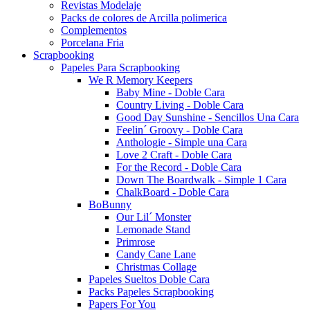
Revistas Modelaje
Packs de colores de Arcilla polimerica
Complementos
Porcelana Fria
Scrapbooking
Papeles Para Scrapbooking
We R Memory Keepers
Baby Mine - Doble Cara
Country Living - Doble Cara
Good Day Sunshine - Sencillos Una Cara
Feelin´ Groovy - Doble Cara
Anthologie - Simple una Cara
Love 2 Craft - Doble Cara
For the Record - Doble Cara
Down The Boardwalk - Simple 1 Cara
ChalkBoard - Doble Cara
BoBunny
Our Lil´ Monster
Lemonade Stand
Primrose
Candy Cane Lane
Christmas Collage
Papeles Sueltos Doble Cara
Packs Papeles Scrapbooking
Papers For You