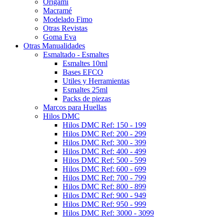
Origami
Macramé
Modelado Fimo
Otras Revistas
Goma Eva
Otras Manualidades
Esmaltado - Esmaltes
Esmaltes 10ml
Bases EFCO
Utiles y Herramientas
Esmaltes 25ml
Packs de piezas
Marcos para Huellas
Hilos DMC
Hilos DMC Ref: 150 - 199
Hilos DMC Ref: 200 - 299
Hilos DMC Ref: 300 - 399
Hilos DMC Ref: 400 - 499
Hilos DMC Ref: 500 - 599
Hilos DMC Ref: 600 - 699
Hilos DMC Ref: 700 - 799
Hilos DMC Ref: 800 - 899
Hilos DMC Ref: 900 - 949
Hilos DMC Ref: 950 - 999
Hilos DMC Ref: 3000 - 3099