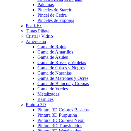
Paletinas
Pinceles de Starcir
Pincel de Cedra
Pinceles de Esponja
Pearl-Ex
Tintas Piñata
Cristal / Vidrio
Americana
Gama de Rojos
Gama de Amarillos
Gama de Azules
Gama de Rosas y Violetas
Gama de Grises y Negros
Gama de Naranjas
Gama de Marrones y Ocres
Gama de Blancos y Cremas
Gama de Verdes
Metalizadas
Barnices
Pintura 3D
Pintura 3D Colores Basicos
Pintura 3D Purpurina
Pintura 3D Colores Neon
Pintura 3D Translucidos
Pintura 3D Metalizados