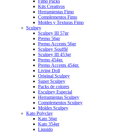
Fimo Packs
Kits Creativos
Herramientas Fimo
Complementos Fimo
Moldes y Texturas Fimo
Sculpey
Sculpey III 57gr
Premo 56gr
Premo Accents 56gr
Sculpey Soufflé
Sculpey III 453gr
Premo 454gr.
Premo Accents 454gr.
Living Doll
Original Sculpey
Super Sculpey
Packs de colores
Esculpey Especial
Herramientas Sculpey
Complementos Sculpey
Moldes Sculpey
Kato Polyclay
Kato 56gr
Kato 354gr
Liquido