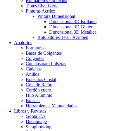
Rotuladores Porcelana
Tintes Ebanisteria
Pinturas Acrilex
Pintura Dimensional
Dimensional 3D Brillante
Dimensional 3D Glitter
Dimensional 3D Metálica
Rotuladores Tela - Acrilpen
Abalorios
Fornituras
Bases de Colgantes
Colgantes
Cuentas para Pulseras
Cadenas
Anillos
Botecitos Cristal
Cola de Ratón
Cordón cuero
Hilo Aluminio
Bolsitas
Herramientas Manualidades
Libros y Revistas
Goma Eva
Decoupage
Scrapbooking