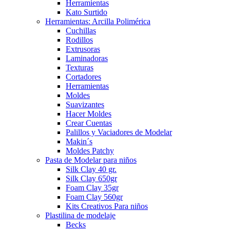
Herramientas
Kato Surtido
Herramientas: Arcilla Polimérica
Cuchillas
Rodillos
Extrusoras
Laminadoras
Texturas
Cortadores
Herramientas
Moldes
Suavizantes
Hacer Moldes
Crear Cuentas
Palillos y Vaciadores de Modelar
Makin´s
Moldes Patchy
Pasta de Modelar para niños
Silk Clay 40 gr.
Silk Clay 650gr
Foam Clay 35gr
Foam Clay 560gr
Kits Creativos Para niños
Plastilina de modelaje
Becks