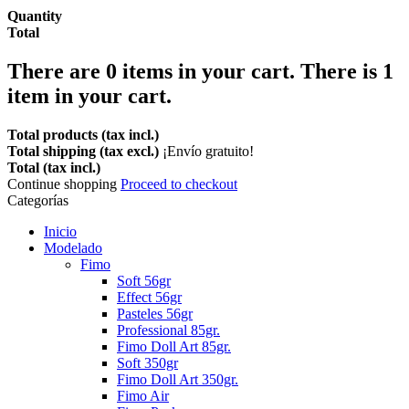
Quantity
Total
There are
0
items in your cart.
There is 1
item in your cart.
Total products (tax incl.)
Total shipping (tax excl.)
¡Envío gratuito!
Total (tax incl.)
Continue shopping
Proceed to checkout
Categorías
Inicio
Modelado
Fimo
Soft 56gr
Effect 56gr
Pasteles 56gr
Professional 85gr.
Fimo Doll Art 85gr.
Soft 350gr
Fimo Doll Art 350gr.
Fimo Air