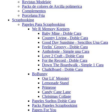
Revistas Modelaje
Packs de colores de Arcilla polimerica
Complementos
Porcelana Fria
Scrapbooking
Papeles Para Scrapbooking
We R Memory Keepers
Baby Mine - Doble Cara
Country Living - Doble Cara
Good Day Sunshine - Sencillos Una Cara
Feelin´ Groovy - Doble Cara
Anthologie - Simple una Cara
Love 2 Craft - Doble Cara
For the Record - Doble Cara
Down The Boardwalk - Simple 1 Cara
ChalkBoard - Doble Cara
BoBunny
Our Lil´ Monster
Lemonade Stand
Primrose
Candy Cane Lane
Christmas Collage
Papeles Sueltos Doble Cara
Packs Papeles Scrapbooking
Papers For You