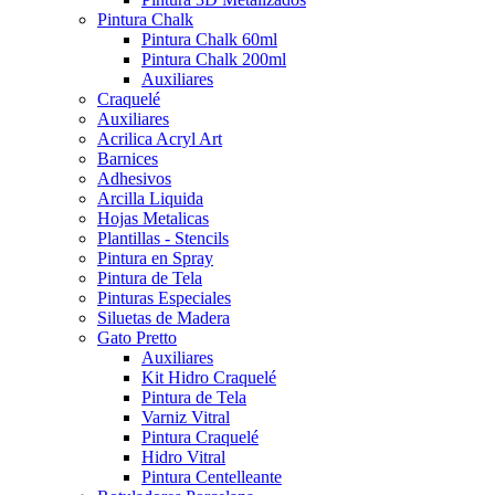
Pintura Chalk
Pintura Chalk 60ml
Pintura Chalk 200ml
Auxiliares
Craquelé
Auxiliares
Acrilica Acryl Art
Barnices
Adhesivos
Arcilla Liquida
Hojas Metalicas
Plantillas - Stencils
Pintura en Spray
Pintura de Tela
Pinturas Especiales
Siluetas de Madera
Gato Pretto
Auxiliares
Kit Hidro Craquelé
Pintura de Tela
Varniz Vitral
Pintura Craquelé
Hidro Vitral
Pintura Centelleante