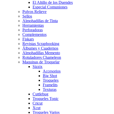
El Altillo de los Duendes
Especial Comuniones
Polvos Relieve
Sellos
Almohadillas de Tinta
Herramientas
Perforadoras
Complementos
Fiskars
Revistas Scrapbooking
Álbumes y Cuadernos
Almohadillas Memento
Rotuladores Chameleon
Maquinas de Troquelar
Sizzix
Accesorios
Big Shot
Troqueles
Framelits
Texturas
Cuttlebug
Troqueles Tonic
Cricut
Xcut
Troqueles Varios