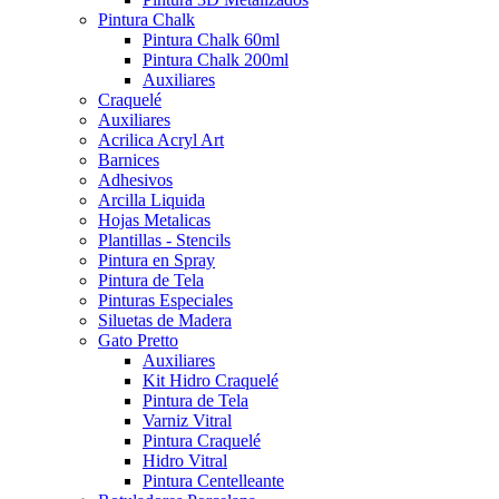
Pintura Chalk
Pintura Chalk 60ml
Pintura Chalk 200ml
Auxiliares
Craquelé
Auxiliares
Acrilica Acryl Art
Barnices
Adhesivos
Arcilla Liquida
Hojas Metalicas
Plantillas - Stencils
Pintura en Spray
Pintura de Tela
Pinturas Especiales
Siluetas de Madera
Gato Pretto
Auxiliares
Kit Hidro Craquelé
Pintura de Tela
Varniz Vitral
Pintura Craquelé
Hidro Vitral
Pintura Centelleante