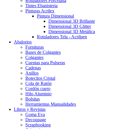
Rotuladores Porcelana
Tintes Ebanisteria
Pinturas Acrilex
Pintura Dimensional
Dimensional 3D Brillante
Dimensional 3D Glitter
Dimensional 3D Metálica
Rotuladores Tela - Acrilpen
Abalorios
Fornituras
Bases de Colgantes
Colgantes
Cuentas para Pulseras
Cadenas
Anillos
Botecitos Cristal
Cola de Ratón
Cordón cuero
Hilo Aluminio
Bolsitas
Herramientas Manualidades
Libros y Revistas
Goma Eva
Decoupage
Scrapbooking