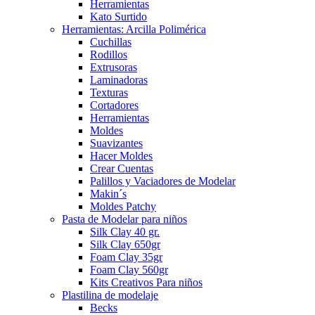
Herramientas
Kato Surtido
Herramientas: Arcilla Polimérica
Cuchillas
Rodillos
Extrusoras
Laminadoras
Texturas
Cortadores
Herramientas
Moldes
Suavizantes
Hacer Moldes
Crear Cuentas
Palillos y Vaciadores de Modelar
Makin´s
Moldes Patchy
Pasta de Modelar para niños
Silk Clay 40 gr.
Silk Clay 650gr
Foam Clay 35gr
Foam Clay 560gr
Kits Creativos Para niños
Plastilina de modelaje
Becks