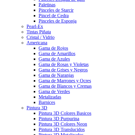
Paletinas
Pinceles de Starcir
Pincel de Cedra
Pinceles de Esponja
Pearl-Ex
Tintas Piñata
Cristal / Vidrio
Americana
Gama de Rojos
Gama de Amarillos
Gama de Azules
Gama de Rosas y Violetas
Gama de Grises y Negros
Gama de Naranjas
Gama de Marrones y Ocres
Gama de Blancos y Cremas
Gama de Verdes
Metalizadas
Barnices
Pintura 3D
Pintura 3D Colores Basicos
Pintura 3D Purpurina
Pintura 3D Colores Neon
Pintura 3D Translucidos
Pintura 3D Metalizados