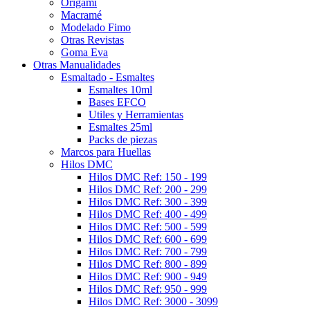
Origami
Macramé
Modelado Fimo
Otras Revistas
Goma Eva
Otras Manualidades
Esmaltado - Esmaltes
Esmaltes 10ml
Bases EFCO
Utiles y Herramientas
Esmaltes 25ml
Packs de piezas
Marcos para Huellas
Hilos DMC
Hilos DMC Ref: 150 - 199
Hilos DMC Ref: 200 - 299
Hilos DMC Ref: 300 - 399
Hilos DMC Ref: 400 - 499
Hilos DMC Ref: 500 - 599
Hilos DMC Ref: 600 - 699
Hilos DMC Ref: 700 - 799
Hilos DMC Ref: 800 - 899
Hilos DMC Ref: 900 - 949
Hilos DMC Ref: 950 - 999
Hilos DMC Ref: 3000 - 3099