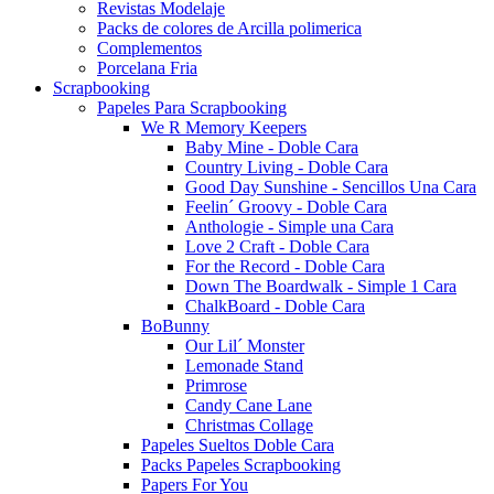
Revistas Modelaje
Packs de colores de Arcilla polimerica
Complementos
Porcelana Fria
Scrapbooking
Papeles Para Scrapbooking
We R Memory Keepers
Baby Mine - Doble Cara
Country Living - Doble Cara
Good Day Sunshine - Sencillos Una Cara
Feelin´ Groovy - Doble Cara
Anthologie - Simple una Cara
Love 2 Craft - Doble Cara
For the Record - Doble Cara
Down The Boardwalk - Simple 1 Cara
ChalkBoard - Doble Cara
BoBunny
Our Lil´ Monster
Lemonade Stand
Primrose
Candy Cane Lane
Christmas Collage
Papeles Sueltos Doble Cara
Packs Papeles Scrapbooking
Papers For You