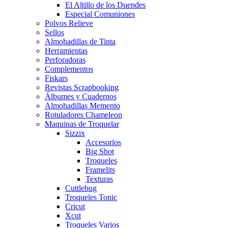
El Altillo de los Duendes
Especial Comuniones
Polvos Relieve
Sellos
Almohadillas de Tinta
Herramientas
Perforadoras
Complementos
Fiskars
Revistas Scrapbooking
Álbumes y Cuadernos
Almohadillas Memento
Rotuladores Chameleon
Maquinas de Troquelar
Sizzix
Accesorios
Big Shot
Troqueles
Framelits
Texturas
Cuttlebug
Troqueles Tonic
Cricut
Xcut
Troqueles Varios