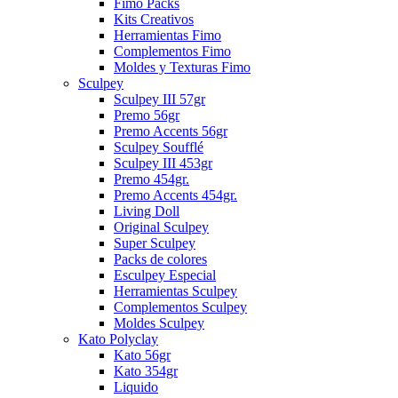
Fimo Packs
Kits Creativos
Herramientas Fimo
Complementos Fimo
Moldes y Texturas Fimo
Sculpey
Sculpey III 57gr
Premo 56gr
Premo Accents 56gr
Sculpey Soufflé
Sculpey III 453gr
Premo 454gr.
Premo Accents 454gr.
Living Doll
Original Sculpey
Super Sculpey
Packs de colores
Esculpey Especial
Herramientas Sculpey
Complementos Sculpey
Moldes Sculpey
Kato Polyclay
Kato 56gr
Kato 354gr
Liquido