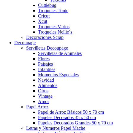
Cuttlebug
Troqueles Tonic
Cricut
Xcut
Troqueles Varios
Troqueles Nellie´s
Decoraciones Scrap
Decoupage
Servilletas Decoupage
Servilletas de Animales
Flores
Paisajes
Infantiles
Momentos Especiales
Navidad
Alimentos
Otros
Vintage
Amor
Papel Arroz
Papel de Arroz Básicos 50 x 70 cm
Papeles Decorados 35 x 50 cm
Papeles Decorados Grandes 50 x 70 cm
Letras y Numeros Papel Mache