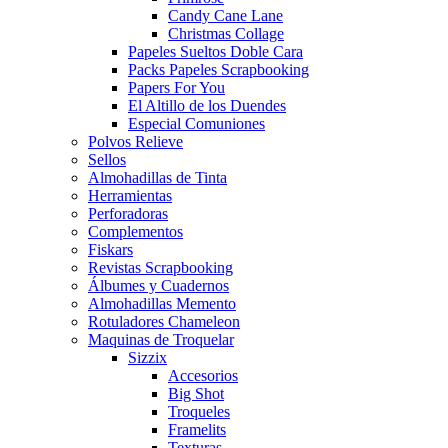
Candy Cane Lane
Christmas Collage
Papeles Sueltos Doble Cara
Packs Papeles Scrapbooking
Papers For You
El Altillo de los Duendes
Especial Comuniones
Polvos Relieve
Sellos
Almohadillas de Tinta
Herramientas
Perforadoras
Complementos
Fiskars
Revistas Scrapbooking
Álbumes y Cuadernos
Almohadillas Memento
Rotuladores Chameleon
Maquinas de Troquelar
Sizzix
Accesorios
Big Shot
Troqueles
Framelits
Texturas