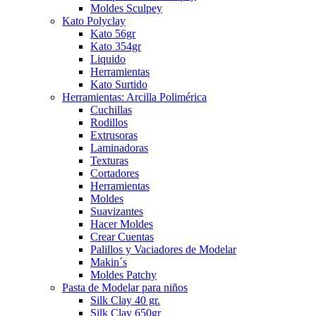
Moldes Sculpey
Kato Polyclay
Kato 56gr
Kato 354gr
Liquido
Herramientas
Kato Surtido
Herramientas: Arcilla Polimérica
Cuchillas
Rodillos
Extrusoras
Laminadoras
Texturas
Cortadores
Herramientas
Moldes
Suavizantes
Hacer Moldes
Crear Cuentas
Palillos y Vaciadores de Modelar
Makin´s
Moldes Patchy
Pasta de Modelar para niños
Silk Clay 40 gr.
Silk Clay 650gr