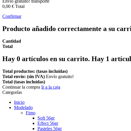
Envío gratuito!
transporte
0,00 €
Total
Confirmar
Producto añadido correctamente a su carr
Cantidad
Total
Hay
0
artículos en su carrito.
Hay 1 artícul
Total productos: (tasas incluídas)
Total envío: (sin IVA)
Envío gratuito!
Total (tasas incluídas)
Continuar la compra
Ir a la caja
Categorías
Inicio
Modelado
Fimo
Soft 56gr
Effect 56gr
Pasteles 56gr