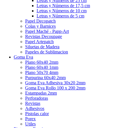
Letras y Números de 25 cm
Letras y Números de 17,5 cm
Letras y Números de 10 cm
Letras y Números de 5 cm
Papel Decopatch
Colas y Barnices
Papel Maché - Papp-Art
Revistas Decoupage
Papel Artepatch
Siluetas de Madera
Papeles de Sublimacion
Goma Eva
Plano 60x40 2mm
Plano 60x40 1mm
Plano 50x70 4mm
Purpurina 60x40 2mm
Goma Eva Adhesiva 30x20 2mm
Goma Eva Rollo 100 x 200 2mm
Estampadas 2mm
Perforadoras
Revistas
Adhesivos
Pistolas calor
Porex
Utiles