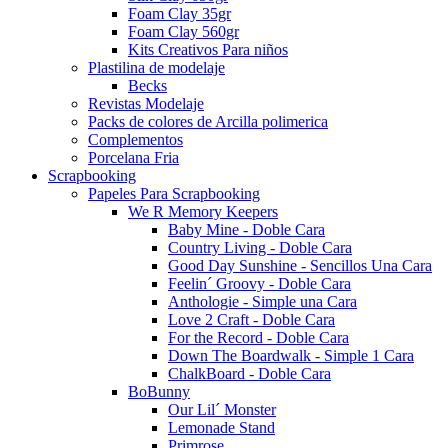
Foam Clay 35gr
Foam Clay 560gr
Kits Creativos Para niños
Plastilina de modelaje
Becks
Revistas Modelaje
Packs de colores de Arcilla polimerica
Complementos
Porcelana Fria
Scrapbooking
Papeles Para Scrapbooking
We R Memory Keepers
Baby Mine - Doble Cara
Country Living - Doble Cara
Good Day Sunshine - Sencillos Una Cara
Feelin´ Groovy - Doble Cara
Anthologie - Simple una Cara
Love 2 Craft - Doble Cara
For the Record - Doble Cara
Down The Boardwalk - Simple 1 Cara
ChalkBoard - Doble Cara
BoBunny
Our Lil´ Monster
Lemonade Stand
Primrose