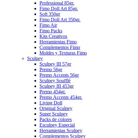
Professional 85gr.
Fimo Doll Art 85gr.
Soft 350gr
Fimo Doll Art 350gr.
Fimo Air
Fimo Packs
Kits Creativos
Herramientas Fimo
Complementos Fimo
Moldes y Texturas Fimo
Sculpey
Sculpey III 57gr
Premo 56gr
Premo Accents 56gr
Sculpey Soufflé
Sculpey III 453gr
Premo 454gr.
Premo Accents 454gr.
Living Doll
Original Sculpey
Super Sculpey
Packs de colores
Esculpey Especial
Herramientas Sculpey
Complementos Sculpey