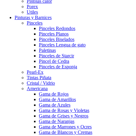
Pistolas calor
Porex
Utiles
Pinturas y Barnices
Pinceles
Pinceles Redondos
Pinceles Planos
Pinceles Biselados
Pinceles Lengua de gato
Paletinas
Pinceles de Starcir
Pincel de Cedra
Pinceles de Esponja
Pearl-Ex
Tintas Piñata
Cristal / Vidrio
Americana
Gama de Rojos
Gama de Amarillos
Gama de Azules
Gama de Rosas y Violetas
Gama de Grises y Negros
Gama de Naranjas
Gama de Marrones y Ocres
Gama de Blancos y Cremas