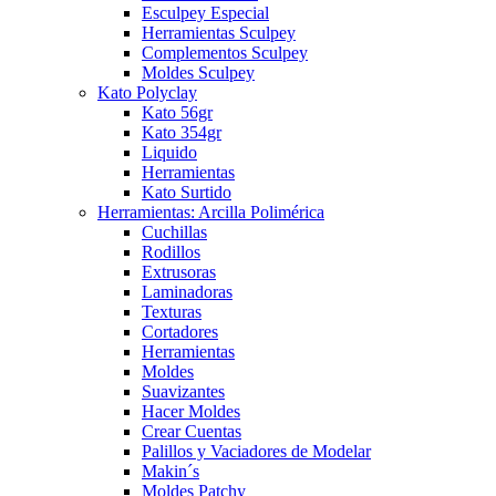
Esculpey Especial
Herramientas Sculpey
Complementos Sculpey
Moldes Sculpey
Kato Polyclay
Kato 56gr
Kato 354gr
Liquido
Herramientas
Kato Surtido
Herramientas: Arcilla Polimérica
Cuchillas
Rodillos
Extrusoras
Laminadoras
Texturas
Cortadores
Herramientas
Moldes
Suavizantes
Hacer Moldes
Crear Cuentas
Palillos y Vaciadores de Modelar
Makin´s
Moldes Patchy