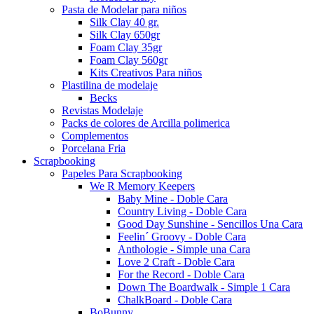
Pasta de Modelar para niños
Silk Clay 40 gr.
Silk Clay 650gr
Foam Clay 35gr
Foam Clay 560gr
Kits Creativos Para niños
Plastilina de modelaje
Becks
Revistas Modelaje
Packs de colores de Arcilla polimerica
Complementos
Porcelana Fria
Scrapbooking
Papeles Para Scrapbooking
We R Memory Keepers
Baby Mine - Doble Cara
Country Living - Doble Cara
Good Day Sunshine - Sencillos Una Cara
Feelin´ Groovy - Doble Cara
Anthologie - Simple una Cara
Love 2 Craft - Doble Cara
For the Record - Doble Cara
Down The Boardwalk - Simple 1 Cara
ChalkBoard - Doble Cara
BoBunny