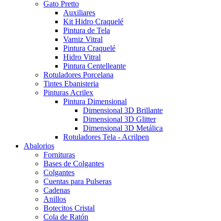
Gato Pretto
Auxiliares
Kit Hidro Craquelé
Pintura de Tela
Varniz Vitral
Pintura Craquelé
Hidro Vitral
Pintura Centelleante
Rotuladores Porcelana
Tintes Ebanisteria
Pinturas Acrilex
Pintura Dimensional
Dimensional 3D Brillante
Dimensional 3D Glitter
Dimensional 3D Metálica
Rotuladores Tela - Acrilpen
Abalorios
Fornituras
Bases de Colgantes
Colgantes
Cuentas para Pulseras
Cadenas
Anillos
Botecitos Cristal
Cola de Ratón