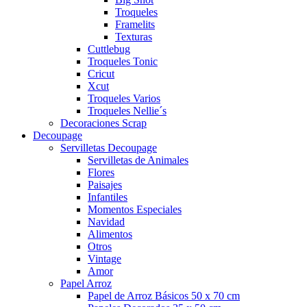
Troqueles
Framelits
Texturas
Cuttlebug
Troqueles Tonic
Cricut
Xcut
Troqueles Varios
Troqueles Nellie´s
Decoraciones Scrap
Decoupage
Servilletas Decoupage
Servilletas de Animales
Flores
Paisajes
Infantiles
Momentos Especiales
Navidad
Alimentos
Otros
Vintage
Amor
Papel Arroz
Papel de Arroz Básicos 50 x 70 cm