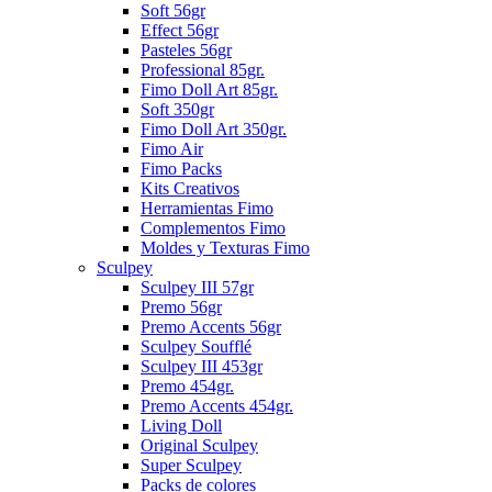
Soft 56gr
Effect 56gr
Pasteles 56gr
Professional 85gr.
Fimo Doll Art 85gr.
Soft 350gr
Fimo Doll Art 350gr.
Fimo Air
Fimo Packs
Kits Creativos
Herramientas Fimo
Complementos Fimo
Moldes y Texturas Fimo
Sculpey
Sculpey III 57gr
Premo 56gr
Premo Accents 56gr
Sculpey Soufflé
Sculpey III 453gr
Premo 454gr.
Premo Accents 454gr.
Living Doll
Original Sculpey
Super Sculpey
Packs de colores