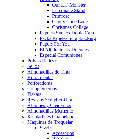
Our Lil´ Monster
Lemonade Stand
Primrose
Candy Cane Lane
Christmas Collage
Papeles Sueltos Doble Cara
Packs Papeles Scrapbooking
Papers For You
El Altillo de los Duendes
Especial Comuniones
Polvos Relieve
Sellos
Almohadillas de Tinta
Herramientas
Perforadoras
Complementos
Fiskars
Revistas Scrapbooking
Álbumes y Cuadernos
Almohadillas Memento
Rotuladores Chameleon
Maquinas de Troquelar
Sizzix
Accesorios
Big Shot