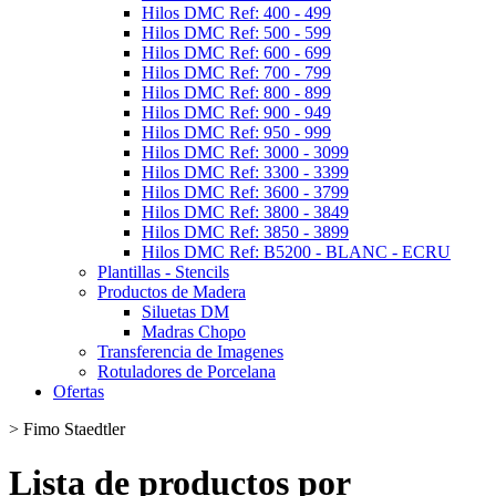
Hilos DMC Ref: 400 - 499
Hilos DMC Ref: 500 - 599
Hilos DMC Ref: 600 - 699
Hilos DMC Ref: 700 - 799
Hilos DMC Ref: 800 - 899
Hilos DMC Ref: 900 - 949
Hilos DMC Ref: 950 - 999
Hilos DMC Ref: 3000 - 3099
Hilos DMC Ref: 3300 - 3399
Hilos DMC Ref: 3600 - 3799
Hilos DMC Ref: 3800 - 3849
Hilos DMC Ref: 3850 - 3899
Hilos DMC Ref: B5200 - BLANC - ECRU
Plantillas - Stencils
Productos de Madera
Siluetas DM
Madras Chopo
Transferencia de Imagenes
Rotuladores de Porcelana
Ofertas
>
Fimo Staedtler
Lista de productos por