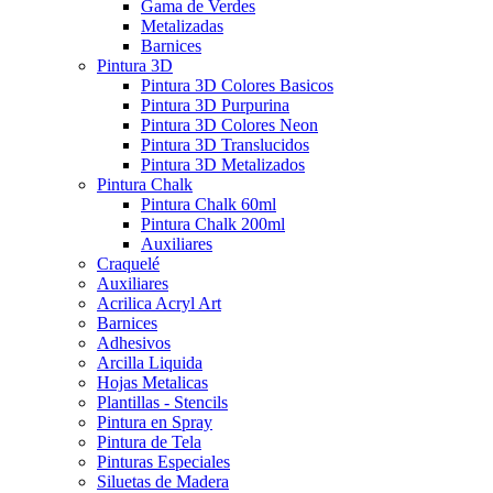
Gama de Verdes
Metalizadas
Barnices
Pintura 3D
Pintura 3D Colores Basicos
Pintura 3D Purpurina
Pintura 3D Colores Neon
Pintura 3D Translucidos
Pintura 3D Metalizados
Pintura Chalk
Pintura Chalk 60ml
Pintura Chalk 200ml
Auxiliares
Craquelé
Auxiliares
Acrilica Acryl Art
Barnices
Adhesivos
Arcilla Liquida
Hojas Metalicas
Plantillas - Stencils
Pintura en Spray
Pintura de Tela
Pinturas Especiales
Siluetas de Madera