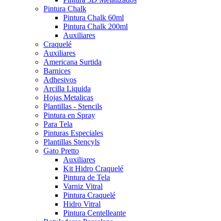
Pintura Chalk
Pintura Chalk 60ml
Pintura Chalk 200ml
Auxiliares
Craquelé
Auxiliares
Americana Surtida
Barnices
Adhesivos
Arcilla Liquida
Hojas Metalicas
Plantillas - Stencils
Pintura en Spray
Para Tela
Pinturas Especiales
Plantillas Stencyls
Gato Pretto
Auxiliares
Kit Hidro Craquelé
Pintura de Tela
Varniz Vitral
Pintura Craquelé
Hidro Vitral
Pintura Centelleante