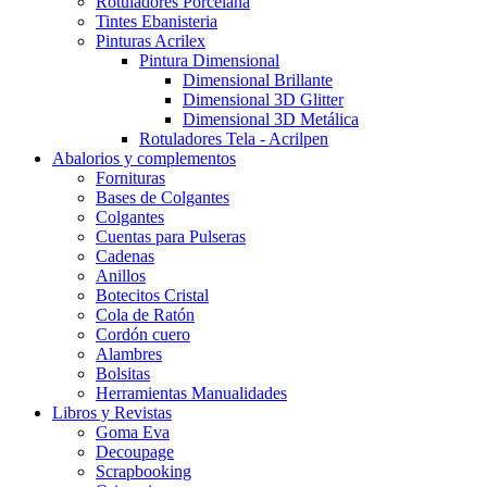
Rotuladores Porcelana
Tintes Ebanisteria
Pinturas Acrilex
Pintura Dimensional
Dimensional Brillante
Dimensional 3D Glitter
Dimensional 3D Metálica
Rotuladores Tela - Acrilpen
Abalorios y complementos
Fornituras
Bases de Colgantes
Colgantes
Cuentas para Pulseras
Cadenas
Anillos
Botecitos Cristal
Cola de Ratón
Cordón cuero
Alambres
Bolsitas
Herramientas Manualidades
Libros y Revistas
Goma Eva
Decoupage
Scrapbooking