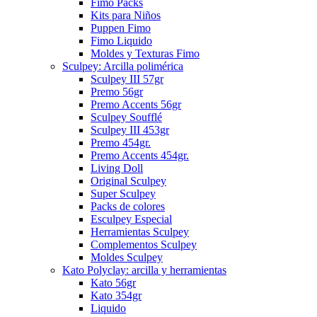
Fimo Packs
Kits para Niños
Puppen Fimo
Fimo Liquido
Moldes y Texturas Fimo
Sculpey: Arcilla polimérica
Sculpey III 57gr
Premo 56gr
Premo Accents 56gr
Sculpey Soufflé
Sculpey III 453gr
Premo 454gr.
Premo Accents 454gr.
Living Doll
Original Sculpey
Super Sculpey
Packs de colores
Esculpey Especial
Herramientas Sculpey
Complementos Sculpey
Moldes Sculpey
Kato Polyclay: arcilla y herramientas
Kato 56gr
Kato 354gr
Liquido