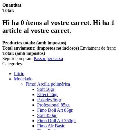
Quantitat
Total:
Hi ha
0
ítems al vostre carret.
Hi ha 1
article al vostre carret.
Productes totals: (amb impostos)
Total enviament: (impostos no inclosos)
Enviament de franc
Total: (amb impostos)
Seguir comprant
Passar per caixa
Categories
Inicio
Modelado
Fimo: Arcilla polimérica
Soft 56gr
Effect 56gr
Pasteles 56gr
Professional 85gr.
Fimo Doll Art 85gr.
Soft 350gr
Fimo Doll Art 350gr.
Fimo Air Basic