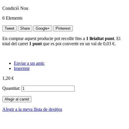
Condició
Nou
6
Elements
Tweet
Share
Google+
Pinterest
En comprar aquest producte pot recollir fins a
1
lleialtat punt
. El
total del carret
1
punt
que es pot convertir en un val de
0,03 €
.
Enviar a un amic
Imprimir
1,20 €
Quantitat:
Afegir al carret
Afegir a la meva llista de desitjos