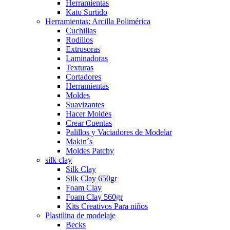
Herramientas
Kato Surtido
Herramientas: Arcilla Polimérica
Cuchillas
Rodillos
Extrusoras
Laminadoras
Texturas
Cortadores
Herramientas
Moldes
Suavizantes
Hacer Moldes
Crear Cuentas
Palillos y Vaciadores de Modelar
Makin´s
Moldes Patchy
silk clay
Silk Clay
Silk Clay 650gr
Foam Clay
Foam Clay 560gr
Kits Creativos Para niños
Plastilina de modelaje
Becks