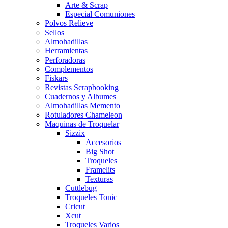
Arte & Scrap
Especial Comuniones
Polvos Relieve
Sellos
Almohadillas
Herramientas
Perforadoras
Complementos
Fiskars
Revistas Scrapbooking
Cuadernos y Albumes
Almohadillas Memento
Rotuladores Chameleon
Maquinas de Troquelar
Sizzix
Accesorios
Big Shot
Troqueles
Framelits
Texturas
Cuttlebug
Troqueles Tonic
Cricut
Xcut
Troqueles Varios