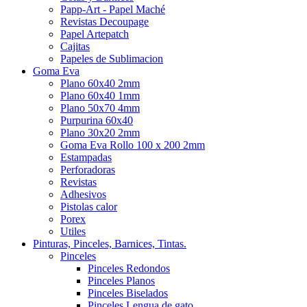
Papp-Art - Papel Maché
Revistas Decoupage
Papel Artepatch
Cajitas
Papeles de Sublimacion
Goma Eva
Plano 60x40 2mm
Plano 60x40 1mm
Plano 50x70 4mm
Purpurina 60x40
Plano 30x20 2mm
Goma Eva Rollo 100 x 200 2mm
Estampadas
Perforadoras
Revistas
Adhesivos
Pistolas calor
Porex
Utiles
Pinturas, Pinceles, Barnices, Tintas.
Pinceles
Pinceles Redondos
Pinceles Planos
Pinceles Biselados
Pinceles Lengua de gato