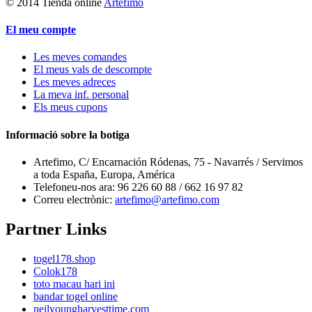
© 2014 Tienda online
Artefimo
El meu compte
Les meves comandes
El meus vals de descompte
Les meves adreces
La meva inf. personal
Els meus cupons
Informació sobre la botiga
Artefimo, C/ Encarnación Ródenas, 75 - Navarrés / Servimos
a toda España, Europa, América
Telefoneu-nos ara:
96 226 60 88 / 662 16 97 82
Correu electrònic:
artefimo@artefimo.com
Partner Links
togel178.shop
Colok178
toto macau hari ini
bandar togel online
neilyoungharvesttime.com