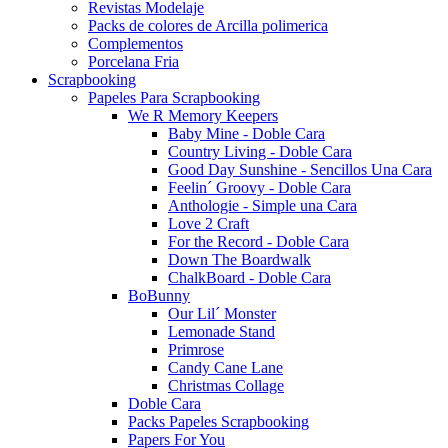
Revistas Modelaje
Packs de colores de Arcilla polimerica
Complementos
Porcelana Fria
Scrapbooking
Papeles Para Scrapbooking
We R Memory Keepers
Baby Mine - Doble Cara
Country Living - Doble Cara
Good Day Sunshine - Sencillos Una Cara
Feelin´ Groovy - Doble Cara
Anthologie - Simple una Cara
Love 2 Craft
For the Record - Doble Cara
Down The Boardwalk
ChalkBoard - Doble Cara
BoBunny
Our Lil´ Monster
Lemonade Stand
Primrose
Candy Cane Lane
Christmas Collage
Doble Cara
Packs Papeles Scrapbooking
Papers For You