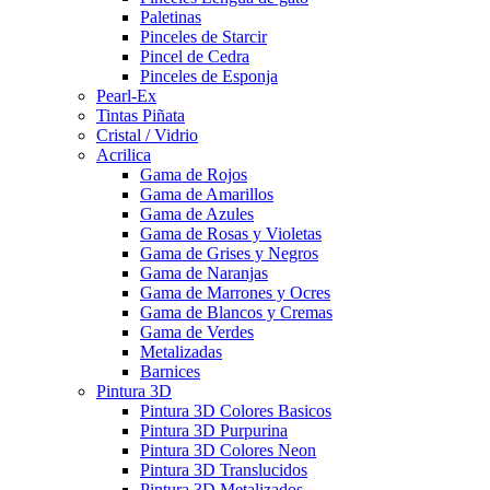
Paletinas
Pinceles de Starcir
Pincel de Cedra
Pinceles de Esponja
Pearl-Ex
Tintas Piñata
Cristal / Vidrio
Acrilica
Gama de Rojos
Gama de Amarillos
Gama de Azules
Gama de Rosas y Violetas
Gama de Grises y Negros
Gama de Naranjas
Gama de Marrones y Ocres
Gama de Blancos y Cremas
Gama de Verdes
Metalizadas
Barnices
Pintura 3D
Pintura 3D Colores Basicos
Pintura 3D Purpurina
Pintura 3D Colores Neon
Pintura 3D Translucidos
Pintura 3D Metalizados